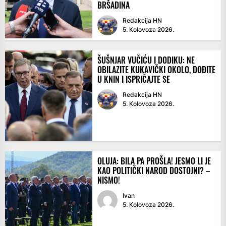
BRŠADINA
Redakcija HN
5. Kolovoza 2026.
ŠUŠNJAR VUČIĆU I DODIKU: NE
OBILAZITE KUKAVIČKI OKOLO, DOĐITE
U KNIN I ISPRIČAJTE SE
Redakcija HN
5. Kolovoza 2026.
OLUJA: BILA PA PROŠLA! JESMO LI JE
KAO POLITIČKI NAROD DOSTOJNI? –
NISMO!
Ivan
5. Kolovoza 2026.