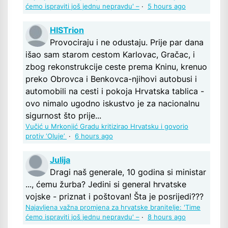
ćemo ispraviti još jednu nepravdu' –
·
5 hours ago
HISTrion
Provociraju i ne odustaju. Prije par dana
išao sam starom cestom Karlovac, Gračac, i
zbog rekonstrukcije ceste prema Kninu, krenuo
preko Obrovca i Benkovca-njihovi autobusi i
automobili na cesti i pokoja Hrvatska tablica -
ovo nimalo ugodno iskustvo je za nacionalnu
sigurnost što prije...
Vučić u Mrkonjić Gradu kritizirao Hrvatsku i govorio
protiv ‘Oluje’
·
6 hours ago
Julija
Dragi naš generale, 10 godina si ministar
..., ćemu žurba? Jedini si general hrvatske
vojske - priznat i poštovan! Šta je posrijedi???
Najavljena važna promjena za hrvatske branitelje: 'Time
ćemo ispraviti još jednu nepravdu' –
·
8 hours ago