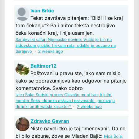
Ivan Brkic
Tekst završava pitanjem: “Bliži li se kraj
tom čekanju”? Pa i autor teksta nestrpljivo
čeka konačni kraj, i nije usamljen.
Sarajevski safari Njemačke novine: Vučić je bio na
židovskom groblju tijekom rata, odakle je pucano na
Sarajevo
·
2 weeks ago
Baltimor12
Poštovani u pravu ste, iako sam mislio
kako se podrazumijeva kao odgovor na pitanje
komentatorice. Svako dobro
Ivica Šola: Sudski proces Glavašu montiran, ključni
monter Šeks, duboka država i pravosuđe „pokazuju
duboki antihrvatski karakter“
·
2 weeks ago
Zdravko Gavran
Niste naveli tko je taj "imenovani". Da ne
bi bilo zabune, zove se Mladen Bajić:
Ivica Šola: