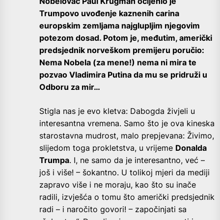
Nobelovac Paul Krugman ocijenio je
Trumpovo uvođenje kaznenih carina
europskim zemljama najglupljim njegovim
potezom dosad. Potom je, međutim, američki
predsjednik norveškom premijeru poručio:
Nema Nobela (za mene!) nema ni mira te
pozvao Vladimira Putina da mu se pridruži u
Odboru za mir…
Stigla nas je evo kletva: Dabogda živjeli u
interesantna vremena. Samo što je ova kineska
starostavna mudrost, malo prepjevana: Živimo,
slijedom toga prokletstva, u vrijeme
Donalda
Trumpa
. I, ne samo da je interesantno, već –
još i više! – šokantno. U tolikoj mjeri da mediji
zapravo više i ne moraju, kao što su inače
radili, izvješća o tomu što američki predsjednik
radi – i naročito govori! – započinjati sa