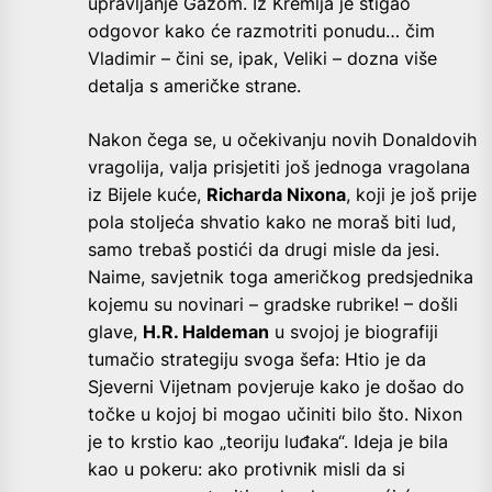
upravljanje Gazom. Iz Kremlja je stigao
odgovor kako će razmotriti ponudu… čim
Vladimir – čini se, ipak, Veliki – dozna više
detalja s američke strane.
Nakon čega se, u očekivanju novih Donaldovih
vragolija, valja prisjetiti još jednoga vragolana
iz Bijele kuće,
Richarda Nixona
, koji je još prije
pola stoljeća shvatio kako ne moraš biti lud,
samo trebaš postići da drugi misle da jesi.
Naime, savjetnik toga američkog predsjednika
kojemu su novinari – gradske rubrike! – došli
glave,
H.R. Haldeman
u svojoj je biografiji
tumačio strategiju svoga šefa: Htio je da
Sjeverni Vijetnam povjeruje kako je došao do
točke u kojoj bi mogao učiniti bilo što. Nixon
je to krstio kao „teoriju luđaka“. Ideja je bila
kao u pokeru: ako protivnik misli da si