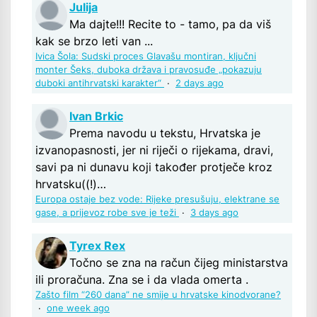
Julija
Ma dajte!!! Recite to - tamo, pa da viš
kak se brzo leti van ...
Ivica Šola: Sudski proces Glavašu montiran, ključni
monter Šeks, duboka država i pravosuđe „pokazuju
duboki antihrvatski karakter“
·
2 days ago
Ivan Brkic
Prema navodu u tekstu, Hrvatska je
izvanopasnosti, jer ni riječi o rijekama, dravi,
savi pa ni dunavu koji također protječe kroz
hrvatsku((!)…
Europa ostaje bez vode: Rijeke presušuju, elektrane se
gase, a prijevoz robe sve je teži
·
3 days ago
Tyrex Rex
Točno se zna na račun čijeg ministarstva
ili proračuna. Zna se i da vlada omerta .
Zašto film “260 dana” ne smije u hrvatske kinodvorane?
·
one week ago