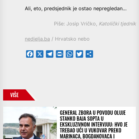
Ali, eto, predsjednik je ostao nepregledan…
Piše: Josip Vričko,
Katolički tjednik
nedjelja.ba
/ Hrvatsko nebo
Facebook
X
Telegram
PrintFriendly
WhatsApp
Twitter
Share
VIŠE
GENERAL ZBORA U POVODU OLUJE
STANKO BAJA SOPTA U
EKSKLUZIVNOM INTERVJUU: HVO JE
TREBAO UĆI U VUKOVAR PREKO
MARINACA, BOGDANOVACA I