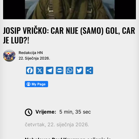
JOSIP VRIČKO: CAR NIJE (SAMO) GOL, CAR
JE LUD?!
Redakcija HN
22. Siječnja 2026.
Facebook
X
Telegram
PrintFriendly
WhatsApp
Twitter
Share
Vrijeme:
5 min, 35 sec
četvrtak, 22. siječnja 2026.