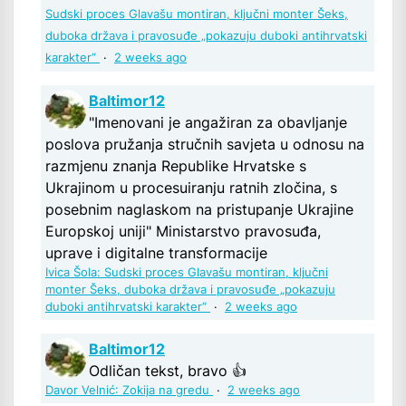
Sudski proces Glavašu montiran, ključni monter Šeks,
duboka država i pravosuđe „pokazuju duboki antihrvatski
karakter“
·
2 weeks ago
Baltimor12
"Imenovani je angažiran za obavljanje
poslova pružanja stručnih savjeta u odnosu na
razmjenu znanja Republike Hrvatske s
Ukrajinom u procesuiranju ratnih zločina, s
posebnim naglaskom na pristupanje Ukrajine
Europskoj uniji" Ministarstvo pravosuđa,
uprave i digitalne transformacije
Ivica Šola: Sudski proces Glavašu montiran, ključni
monter Šeks, duboka država i pravosuđe „pokazuju
duboki antihrvatski karakter“
·
2 weeks ago
Baltimor12
Odličan tekst, bravo 👍
Davor Velnić: Zokija na gredu
·
2 weeks ago