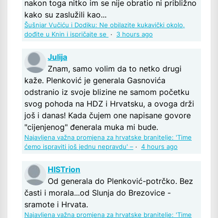
nakon toga nitko im se nije obratio ni približno
kako su zaslužili kao...
Šušnjar Vučiću i Dodiku: Ne obilazite kukavički okolo,
dođite u Knin i ispričajte se
·
3 hours ago
Julija
Znam, samo volim da to netko drugi
kaže. Plenković je generala Gasnovića
odstranio iz svoje blizine ne samom početku
svog pohoda na HDZ i Hrvatsku, a ovoga drži
još i danas! Kada čujem one napisane govore
"cijenjenog" đenerala muka mi bude.
Najavljena važna promjena za hrvatske branitelje: 'Time
ćemo ispraviti još jednu nepravdu' –
·
4 hours ago
HISTrion
Od generala do Plenković-potrčko. Bez
časti i morala...od Slunja do Brezovice -
sramote i Hrvata.
Najavljena važna promjena za hrvatske branitelje: 'Time