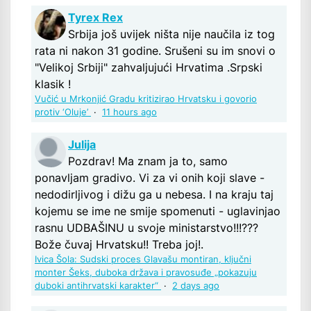
Tyrex Rex
Srbija još uvijek ništa nije naučila iz tog
rata ni nakon 31 godine. Srušeni su im snovi o
"Velikoj Srbiji" zahvaljujući Hrvatima .Srpski
klasik !
Vučić u Mrkonjić Gradu kritizirao Hrvatsku i govorio
protiv ‘Oluje’
·
11 hours ago
Julija
Pozdrav! Ma znam ja to, samo
ponavljam gradivo. Vi za vi onih koji slave -
nedodirljivog i dižu ga u nebesa. I na kraju taj
kojemu se ime ne smije spomenuti - uglavinjao
rasnu UDBAŠINU u svoje ministarstvo!!!???
Bože čuvaj Hrvatsku!! Treba joj!.
Ivica Šola: Sudski proces Glavašu montiran, ključni
monter Šeks, duboka država i pravosuđe „pokazuju
duboki antihrvatski karakter“
·
2 days ago