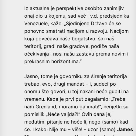
Iz aktualne je perspektive osobito zanimljiv
onaj dio u kojemu, sad već i v.d. predsjednika
Venezuele, kaže: „Sjedinjene Države će se
ponovno smatrati nacijom u razvoju. Nacijom
koja povećava naše bogatstvo, širi naš
teritorij, gradi naše gradove, podiže naša
očekivanja i nosi našu zastavu prema novim i
prekrasnim horizontima.“
Jasno, tome je govorniku za širenje teritorija
trebao, evo, drugi mandat – i, sudeći po
onomu što govori, u toj nakani neće gubiti na
vremenu. Kada je prvi put zagalamio: „Treba
nam Grenland, moramo ga imati!“, nerijetki su
pomislili: „Neće valjda?!“ Ovih dana je,
međutim, pitanje ne hoće li, nego (samo) kad
će. I kako! Nije mu – više! – uzor (samo)
James