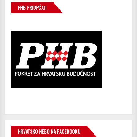
PHB PRIOPĆAJI
HRVATSKO NEBO NA FACEBOOKU