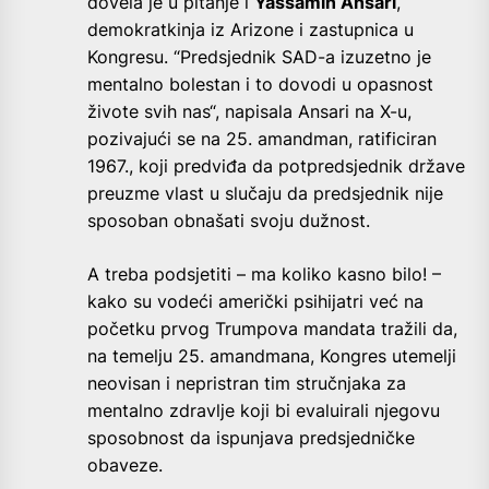
dovela je u pitanje i
Yassamin Ansari
,
demokratkinja iz Arizone i zastupnica u
Kongresu. “Predsjednik SAD-a izuzetno je
mentalno bolestan i to dovodi u opasnost
živote svih nas“, napisala Ansari na X-u,
pozivajući se na 25. amandman, ratificiran
1967., koji predviđa da potpredsjednik države
preuzme vlast u slučaju da predsjednik nije
sposoban obnašati svoju dužnost.
A treba podsjetiti – ma koliko kasno bilo! –
kako su vodeći američki psihijatri već na
početku prvog Trumpova mandata tražili da,
na temelju 25. amandmana, Kongres utemelji
neovisan i nepristran tim stručnjaka za
mentalno zdravlje koji bi evaluirali njegovu
sposobnost da ispunjava predsjedničke
obaveze.