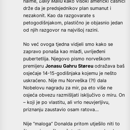
naime,
Daily Mailu
kako visoki američki časnici
drže da je predsjednikov plan sumanut i
nezakonit. Kao da razgovarate s
petogodišnjakom, plastično je objasnio jedan
od njih razgovor na najvišoj razini.
No već ovoga tjedna vidjeli smo kako se
zapravo ponaša kao mlađi, uvrijeđeni
pubertetlija. Njegovo pismo norveškom
premijeru
Jonasu Gahru Støreu
odražava baš
osjećaje 14-15-godišnjaka kojemu je nešto
uskraćeno. Nije mu Norveška (?!) dala
Nobelovu nagradu za mir, pa eto više ne
osjeća obvezu razmišljati isključivo o miru. On
– koji je po vlastitu, ali vrlo neuvjerljivu,
priznanju zaustavio osam ratova…
Nije “maloga” Donalda pritom utješilo niti to