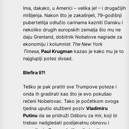
Ima, dakako, u Americi – velika je! – i drugačijih
mišljenja. Nakon što je zakašnjeli, 79-godišnji
pubertetlija odlučio carinama kazniti Dansku i
nekoliko drugih europskih zemalja što mu ne
daju Grenland, dobitnik Nobelove nagrade za
ekonomiju i kolumnist
The New York
Timesa
,
Paul Krugman
kazao je kako mu je to
najgluplji potez dosad.
Blefira li?!
Teško je pak pratiti sve Trumpove poteze i
onda ih gradirati kao što je evo pokušao
rečeni Nobelovac. Tako je početkom ovoga
tjedna uputio službeni poziv
Vladimiru
Putinu
da se pridruži Odboru za mir, koji bi
trebao nadgledati poslijeratnu obnovu i