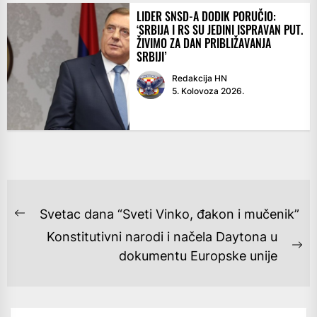
LIDER SNSD-A DODIK PORUČIO:
‘SRBIJA I RS SU JEDINI ISPRAVAN PUT.
ŽIVIMO ZA DAN PRIBLIŽAVANJA
SRBIJI’
Redakcija HN
5. Kolovoza 2026.
NAVIGACIJA
Svetac dana “Sveti Vinko, đakon i mučenik”
Previous
OBJAVA
Konstitutivni narodi i načela Daytona u
post:
Ne
dokumentu Europske unije
po