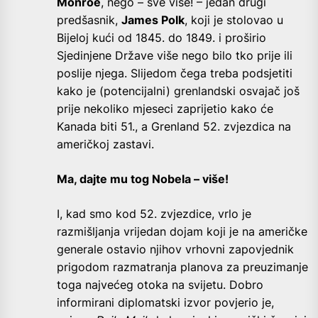
Monroe
, nego – sve više! – jedan drugi
predšasnik,
James Polk
, koji je stolovao u
Bijeloj kući od 1845. do 1849. i proširio
Sjedinjene Države više nego bilo tko prije ili
poslije njega. Slijedom čega treba podsjetiti
kako je (potencijalni) grenlandski osvajač još
prije nekoliko mjeseci zaprijetio kako će
Kanada biti 51., a Grenland 52. zvjezdica na
američkoj zastavi.
Ma, dajte mu tog Nobela – više!
I, kad smo kod 52. zvjezdice, vrlo je
razmišljanja vrijedan dojam koji je na američke
generale ostavio njihov vrhovni zapovjednik
prigodom razmatranja planova za preuzimanje
toga najvećeg otoka na svijetu. Dobro
informirani diplomatski izvor povjerio je,