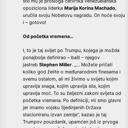
što mu je prošloga četvrtka venezuelanska
opoziciona liderka
Marija Korina Machado
,
uručila svoju Nobelovu nagradu. On hoće svoju
i – gotovo!
Od početka vremena…
I, to je taj svijet po Trumpu, kojega je možda
ponajbolje definirao – baš! – njegov
jastreb
Stephen Miller
. „… Možete pričati
koliko god želite o međunarodnim finesama i
svemu ostalom, ali mi živimo u svijetu kojim
upravlja snaga, kojim upravlja sila, kojim
upravlja moć. To su željezni zakoni svijeta od
početka vremena. Po definiciji, mi smo glavni
jer imamo vojsku Sjedinjenih Država
stacioniranu izvan zemlje“, kazao je taj
Trumpov pouzdanik, upamćen još iz prvoga