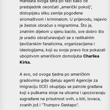
mandata svoga šefa po tezi kako će
predsjednik okončati „američki pokolj“,
distopijsku sliku zemlje pogođene
siromaštvom i kriminalom. U prijevodu, najavio
je žestok obračun s migrantima. Što je,
znatnim dijelom u sjenu bacilo, sve dobro što
je uradio obračunavajući se s radikalnim
ljevičarskim fanaticima, organizacijama i
ideologijama, koji su svoje pravo lice pokazali
ubojstvom američkom domoljuba
Charliea
Kirka.
A evo, od ovoga tjedna po američkim
gradovima gdje djeluju agenti Agencije za
imigraciju (ICE) okupljaju se patrole građana
koji s puškama stoje na ulicama i upozoravaju
sugrađane na prisutnost ovih, u biti, lovaca,
zvanih još i “Trumpov Gestapo”.