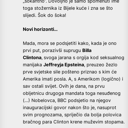
„šokantno“. Dovoljno je samo spomenuti ime
toga stožernika iz Bijele kuće i zna se što
slijedi. Šok do šoka!
Novi horizonti…
Mada, mora se podsjetiti kako, kada je ono
prvi put, porazivši suprugu
Billa
Clintona
,
svoga jarana s orgija kod seksualnog
manijaka
Jeffreyja Epsteina
, preuzeo žezlo
prve svjetske sile pošteno priznao s kim će
Amerika imati posla. A, s Amerikom (logično) i
sav ostali svijet. Ovih je dana, na prvu
obljetnicu drugoga mandata toga nesuđenog
(…) Nobelovca, BBC podsjetio na njegov
inauguracijski govor nakon što je, nasuprot
svim prognozama, spriječio da bolja polovica
bračnog para Clinton krene muževim stopama.