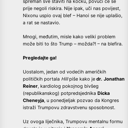
spreman sve staviti na kocku, povući će se
prije negoli riskira. Nije ipak, uči nas povijest,
Nixonu uspio ovaj blef – Hanoi se nije uplašio,
a rat se nastavio.
Mnogi, međutim, misle kako veliki problem
može biti to što Trump – možda?! – na blefira.
Pregledajte ga!
Uostalom, jedan od vodećih američkih
političkih portala
Hill
piše kako je
dr.
Jonathan
Reiner
, kardiolog pokojnog bivšeg
(republikanskog) potpredsjednika
Dicka
Cheneyja
, u ponedjeljak pozvao da Kongres
istraži Trumpovu zdravstvenu sposobnost.
Uz ovoga liječnika, Trumpovu mentalnu formu