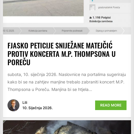
FJASKO PETICIJE SNIJEŽANE MATEJČIĆ
PROTIV KONCERTA M.P. THOMPSONA U
POREČU
subota, 10. siječnja 2026. Naslovnice na portalima sugeriraju
kako bi se na zahtjev manjine trebalo zabraniti koncert M.P.
Thompsona u Poreču. Manjina bi se htjela...
Lili
READ MORE
10. Siječnja 2026.