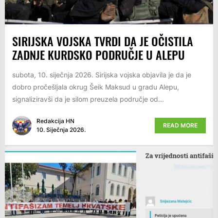
SIRIJSKA VOJSKA TVRDI DA JE OČISTILA
ZADNJE KURDSKO PODRUČJE U ALEPU
subota, 10. siječnja 2026. Sirijska vojska objavila je da je
dobro pročešljala okrug Šeik Maksud u gradu Alepu,
signaliziravši da je silom preuzela područje od...
Redakcija HN
READ MORE
10. Siječnja 2026.