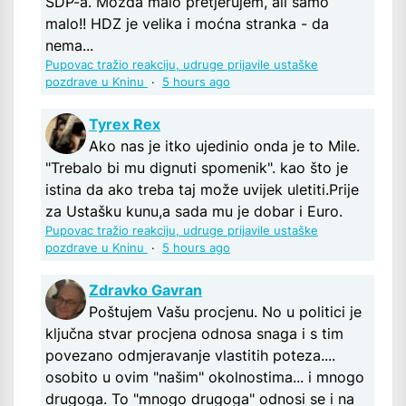
SDP-a. Možda malo pretjerujem, ali samo
malo!! HDZ je velika i moćna stranka - da
nema...
Pupovac tražio reakciju, udruge prijavile ustaške
pozdrave u Kninu
·
5 hours ago
Tyrex Rex
Ako nas je itko ujedinio onda je to Mile.
"Trebalo bi mu dignuti spomenik". kao što je
istina da ako treba taj može uvijek uletiti.Prije
za Ustašku kunu,a sada mu je dobar i Euro.
Pupovac tražio reakciju, udruge prijavile ustaške
pozdrave u Kninu
·
5 hours ago
Zdravko Gavran
Poštujem Vašu procjenu. No u politici je
ključna stvar procjena odnosa snaga i s tim
povezano odmjeravanje vlastitih poteza....
osobito u ovim "našim" okolnostima... i mnogo
drugoga. To "mnogo drugoga" odnosi se i na