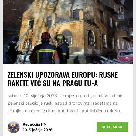
ZELENSKI UPOZORAVA EUROPU: RUSKE
RAKETE VEĆ SU NA PRAGU EU-A
subota, 10. siječnja 2026. Ukrajinski predsjednik Volodimir
Zelenski osudio je ruski napad dronovima i raketama na
Ukrajinu u kojem je drugi put dosad upotrijebljena raketa...
Redakcija HN
READ MORE
10. Siječnja 2026.