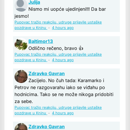
Julija
Nismo mi uopće ujedinjeni!!! Da bar
jesmo!
Pupovac tražio reakciju, udruge prijavile ustaške
pozdrave u Kninu
·
4 hours ago
Baltimor13
Odlično rečeno, bravo 👍
Pupovac tražio reakciju, udruge prijavile ustaške
pozdrave u Kninu
·
4 hours ago
Zdravko Gavran
Zacijelo. No čuh tada: Karamarko i
Petrov ne razgovarahu iako se viđahu po
hodnicima. Tako se ne može nikoga pridobiti
za sebe.
Pupovac tražio reakciju, udruge prijavile ustaške
pozdrave u Kninu
·
4 hours ago
Zdravko Gavran