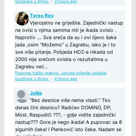
pozdrave u Kninu
·
3 hours ago
Tyrex Rex
Vjerojatno ne griješite. Zajednički nastup
ne ovisi o njima samima niti je ikada ovisio .
Naprotiv .... Sva sreća da su i ovi lijevo šaka
jada ,osim "Možemo" u Zagrebu, iako je i to
sve više pitanje. Pobjeda HDZ-a nikada od
2000 nije srećom ovisila o rezultatima u
Zagrebu već...
Pupovac tražio reakciju, udruge prijavile ustaške
pozdrave u Kninu
·
4 hours ago
Julija
"Bez desnice više nema vlasti." Tko
danas čini desnicu? Radićev DOMiNO, DP,
Most, Raspudići ???, - gdje vidite zajednički
nastup??? Gore je nego ikada! A pupovac sa 8
sigurnih čeka! I Plenković isto čeka. Nadam se