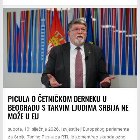
PICULA O ČETNIČKOM DERNEKU U
BEOGRADU S TAKVIM LJUDIMA SRBIJA NE
MOŽE U EU
subota, 10. siječnja 2026. Izvjestitelj Europskog parlamenta
za Srbiju Tonino Picula za RTL je komentirao skandalozno