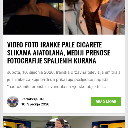
VIDEO FOTO IRANKE PALE CIGARETE
SLIKAMA AJATOLAHA, MEDIJI PRENOSE
FOTOGRAFIJE SPALJENIH KURANA
subota, 10. siječnja 2026. Iranska državna televizija emitirala
je snimke za koje tvrdi da prikazuju posljedice napada
“naoružanih terorista” i vandala na vjerske objekte i...
Redakcija HN
READ MORE
10. Siječnja 2026.