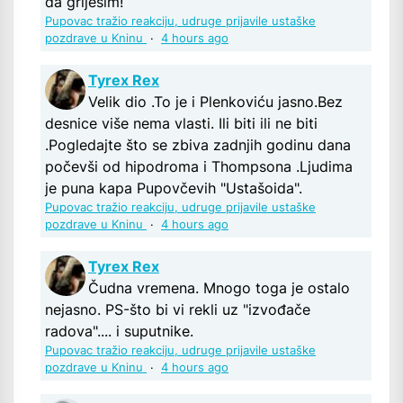
da griješim!
Pupovac tražio reakciju, udruge prijavile ustaške
pozdrave u Kninu
·
4 hours ago
Tyrex Rex
Velik dio .To je i Plenkoviću jasno.Bez
desnice više nema vlasti. Ili biti ili ne biti
.Pogledajte što se zbiva zadnjih godinu dana
počevši od hipodroma i Thompsona .Ljudima
je puna kapa Pupovčevih "Ustašoida".
Pupovac tražio reakciju, udruge prijavile ustaške
pozdrave u Kninu
·
4 hours ago
Tyrex Rex
Čudna vremena. Mnogo toga je ostalo
nejasno. PS-što bi vi rekli uz "izvođače
radova".... i suputnike.
Pupovac tražio reakciju, udruge prijavile ustaške
pozdrave u Kninu
·
4 hours ago