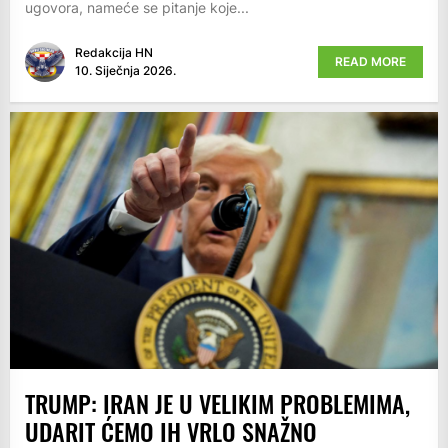
ugovora, nameće se pitanje koje...
Redakcija HN
READ MORE
10. Siječnja 2026.
TRUMP: IRAN JE U VELIKIM PROBLEMIMA,
UDARIT ĆEMO IH VRLO SNAŽNO