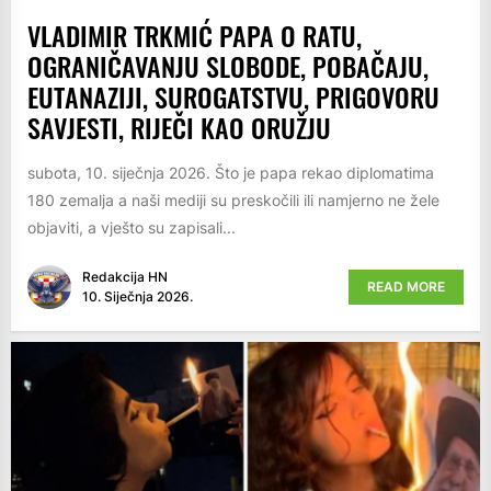
VLADIMIR TRKMIĆ PAPA O RATU,
OGRANIČAVANJU SLOBODE, POBAČAJU,
EUTANAZIJI, SUROGATSTVU, PRIGOVORU
SAVJESTI, RIJEČI KAO ORUŽJU
subota, 10. siječnja 2026. Što je papa rekao diplomatima
180 zemalja a naši mediji su preskočili ili namjerno ne žele
objaviti, a vješto su zapisali...
Redakcija HN
READ MORE
10. Siječnja 2026.