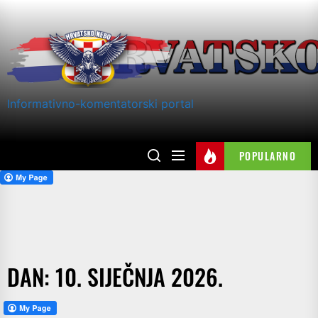
Skip
to
the
content
Informativno-komentatorski portal
POPULARNO
DAN:
10. SIJEČNJA 2026.