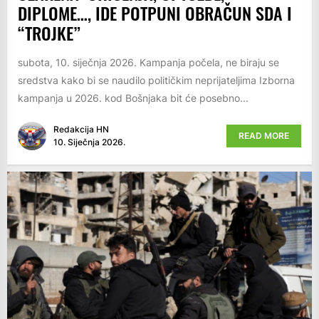
DIPLOME…, IDE POTPUNI OBRAČUN SDA I
“TROJKE”
subota, 10. siječnja 2026. Kampanja počela, ne biraju se
sredstva kako bi se naudilo političkim neprijateljima Izborna
kampanja u 2026. kod Bošnjaka bit će posebno...
Redakcija HN
READ MORE
10. Siječnja 2026.