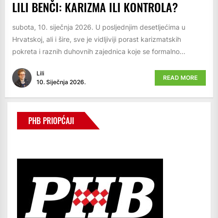
LILI BENČI: KARIZMA ILI KONTROLA?
subota, 10. siječnja 2026. U posljednjim desetljećima u
Hrvatskoj, ali i šire, sve je vidljiviji porast karizmatskih
pokreta i raznih duhovnih zajednica koje se formalno...
Lili
READ MORE
10. Siječnja 2026.
PHB PRIOPĆAJI