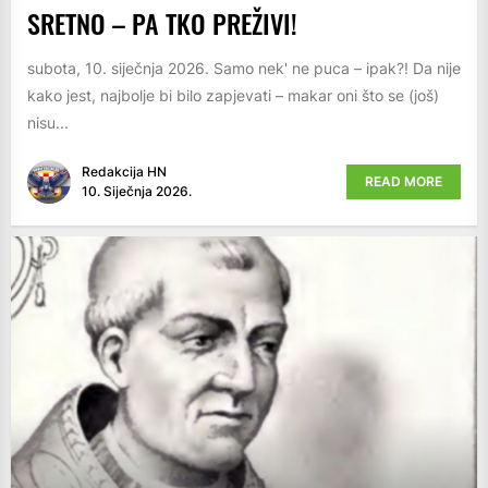
SRETNO – PA TKO PREŽIVI!
subota, 10. siječnja 2026. Samo nek' ne puca – ipak?! Da nije
kako jest, najbolje bi bilo zapjevati – makar oni što se (još)
nisu...
Redakcija HN
READ MORE
10. Siječnja 2026.