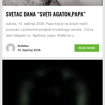
SVETAC DANA “SVETI AGATON,PAPA”
subota, 10. siječnja 2026. Papa koji je na izrazit način
povezan s počecima povijesti hrvatskoga naroda. Crkva
slavi blagdan sv. Agatona, pape. Rođen je u...
Anđelka
READ MORE
10. Siječnja 2026.