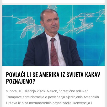
POVLAČI LI SE AMERIKA IZ SVIJETA KAKAV
POZNAJEMO?
subota, 10. siječnja 2026. Nakon, "drastične odluke"
Trumpove administracije o povlačenju Sjedinjenih Američkih
Država iz niza međunarodnih organizacija, konvencija i