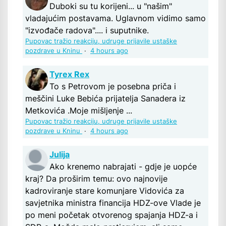
Duboki su tu korijeni... u "našim"
vladajućim postavama. Uglavnom vidimo samo
"izvođače radova".... i suputnike.
Pupovac tražio reakciju, udruge prijavile ustaške
pozdrave u Kninu
·
4 hours ago
Tyrex Rex
To s Petrovom je posebna priča i
meščini Luke Bebića prijatelja Sanadera iz
Metkovića .Moje mišljenje ...
Pupovac tražio reakciju, udruge prijavile ustaške
pozdrave u Kninu
·
4 hours ago
Julija
Ako krenemo nabrajati - gdje je uopće
kraj? Da proširim temu: ovo najnovije
kadroviranje stare komunjare Vidovića za
savjetnika ministra financija HDZ-ove Vlade je
po meni početak otvorenog spajanja HDZ-a i