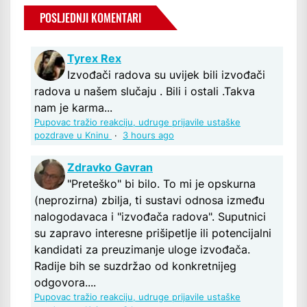
POSLJEDNJI KOMENTARI
Tyrex Rex
Izvođači radova su uvijek bili izvođači
radova u našem slučaju . Bili i ostali .Takva
nam je karma...
Pupovac tražio reakciju, udruge prijavile ustaške
pozdrave u Kninu
·
3 hours ago
Zdravko Gavran
"Preteško" bi bilo. To mi je opskurna
(neprozirna) zbilja, ti sustavi odnosa između
nalogodavaca i "izvođača radova". Suputnici
su zapravo interesne prišipetlje ili potencijalni
kandidati za preuzimanje uloge izvođača.
Radije bih se suzdržao od konkretnijeg
odgovora....
Pupovac tražio reakciju, udruge prijavile ustaške