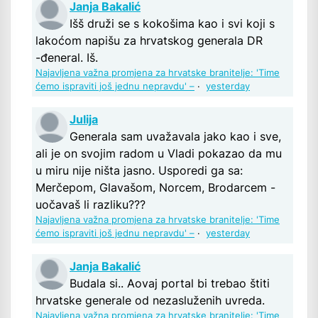
Janja Bakalić
Išš druži se s kokošima kao i svi koji s
lakoćom napišu za hrvatskog generala DR
-đeneral. Iš.
Najavljena važna promjena za hrvatske branitelje: 'Time
ćemo ispraviti još jednu nepravdu' –
·
yesterday
Julija
Generala sam uvažavala jako kao i sve,
ali je on svojim radom u Vladi pokazao da mu
u miru nije ništa jasno. Usporedi ga sa:
Merčepom, Glavašom, Norcem, Brodarcem -
uočavaš li razliku???
Najavljena važna promjena za hrvatske branitelje: 'Time
ćemo ispraviti još jednu nepravdu' –
·
yesterday
Janja Bakalić
Budala si.. Aovaj portal bi trebao štiti
hrvatske generale od nezasluženih uvreda.
Najavljena važna promjena za hrvatske branitelje: 'Time