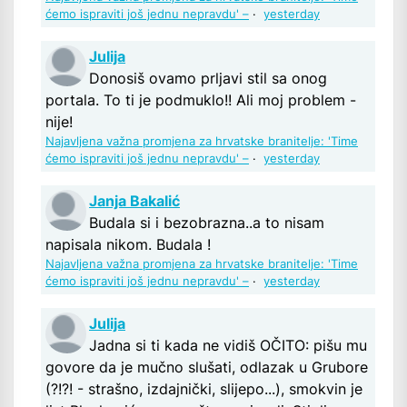
ćemo ispraviti još jednu nepravdu' –
·
yesterday
Julija
Donosiš ovamo prljavi stil sa onog
portala. To ti je podmuklo!! Ali moj problem -
nije!
Najavljena važna promjena za hrvatske branitelje: 'Time
ćemo ispraviti još jednu nepravdu' –
·
yesterday
Janja Bakalić
Budala si i bezobrazna..a to nisam
napisala nikom. Budala !
Najavljena važna promjena za hrvatske branitelje: 'Time
ćemo ispraviti još jednu nepravdu' –
·
yesterday
Julija
Jadna si ti kada ne vidiš OČITO: pišu mu
govore da je mučno slušati, odlazak u Grubore
(?!?! - strašno, izdajnički, slijepo...), smokvin je