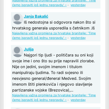
Najavljena važna promjena za hrvatske branitelje: 'Time
ćemo ispraviti još jednu nepravdu' –
·
yesterday
Janja Bakalić
Iš nedostojna si odgovora nakon što si
hrvatskog generala usporedila s četnikom .Iš
Najavljena važna promjena za hrvatske branitelje: 'Time
ćemo ispraviti još jednu nepravdu' –
·
yesterday
Julija
Najgori tip ljudi - političara su oni koji
svoje ime i ono što su prije napravili zlorabe.
Nije on jedini, svojim imenom i titulom
manipuliraju ljudima. To radi svjesno ili
nesvjesno general/đeneral Medved. Svojim
imenom štiti plenkovića i njegovo slavljenje
partizanske vojske (Brezovica),...
Najavljena važna promjena za hrvatske branitelje: 'Time
ćemo ispraviti još jednu nepravdu' –
·
yesterday