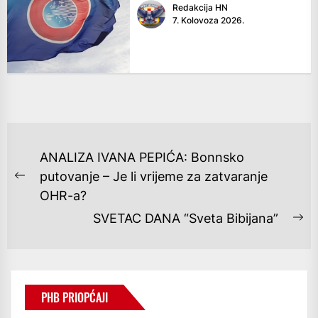
Redakcija HN
7. Kolovoza 2026.
NAVIGACIJA
ANALIZA IVANA PEPIĆA: Bonnsko
OBJAVA
putovanje – Je li vrijeme za zatvaranje
Previous
OHR-a?
post:
SVETAC DANA “Sveta Bibijana”
Ne
po
PHB PRIOPĆAJI