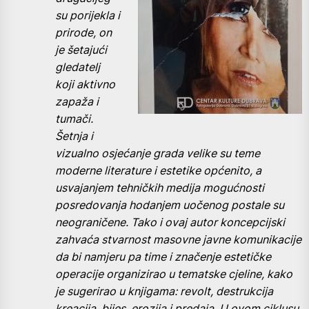
su porijekla i
prirode, on
je šetajući
gledatelj
koji aktivno
zapaža i
tumači.
Šetnja i
vizualno osjećanje grada velike su teme
moderne literature i estetike općenito, a
usvajanjem tehničkih medija mogućnosti
posredovanja hodanjem uočenog postale su
neograničene. Tako i ovaj autor koncepcijski
zahvaća stvarnost masovne javne komunikacije
da bi namjeru pa time i značenje estetičke
operacije organizirao u tematske cjeline, kako
je sugerirao u knjigama: revolt, destrukcija
kreacija, bijes, erozija i predaja. U ovom ciklusu,