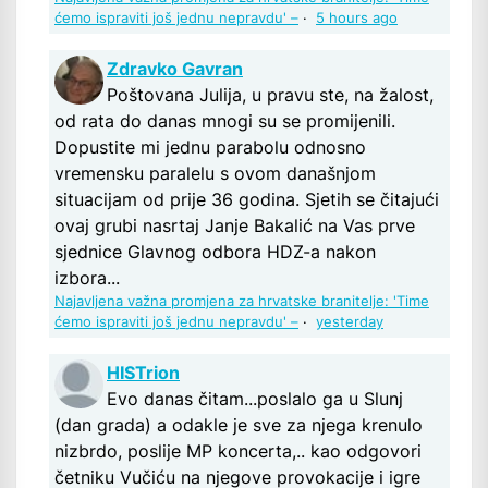
ćemo ispraviti još jednu nepravdu' –
·
5 hours ago
Zdravko Gavran
Poštovana Julija, u pravu ste, na žalost,
od rata do danas mnogi su se promijenili.
Dopustite mi jednu parabolu odnosno
vremensku paralelu s ovom današnjom
situacijam od prije 36 godina. Sjetih se čitajući
ovaj grubi nasrtaj Janje Bakalić na Vas prve
sjednice Glavnog odbora HDZ-a nakon
izbora...
Najavljena važna promjena za hrvatske branitelje: 'Time
ćemo ispraviti još jednu nepravdu' –
·
yesterday
HISTrion
Evo danas čitam...poslalo ga u Slunj
(dan grada) a odakle je sve za njega krenulo
nizbrdo, poslije MP koncerta,.. kao odgovori
četniku Vučiću na njegove provokacije i igre