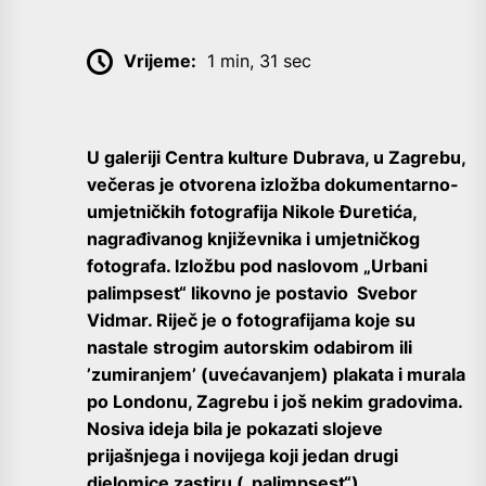
Vrijeme:
1 min, 31 sec
U galeriji Centra kulture Dubrava, u Zagrebu,
večeras je otvorena izložba dokumentarno-
umjetničkih fotografija Nikole Đuretića,
nagrađivanog književnika i umjetničkog
fotografa. Izložbu pod naslovom „Urbani
palimpsest“ likovno je postavio Svebor
Vidmar. Riječ je o fotografijama koje su
nastale strogim autorskim odabirom ili
’zumiranjem’ (uvećavanjem) plakata i murala
po Londonu, Zagrebu i još nekim gradovima.
Nosiva ideja bila je pokazati slojeve
prijašnjega i novijega koji jedan drugi
djelomice zastiru („palimpsest“),