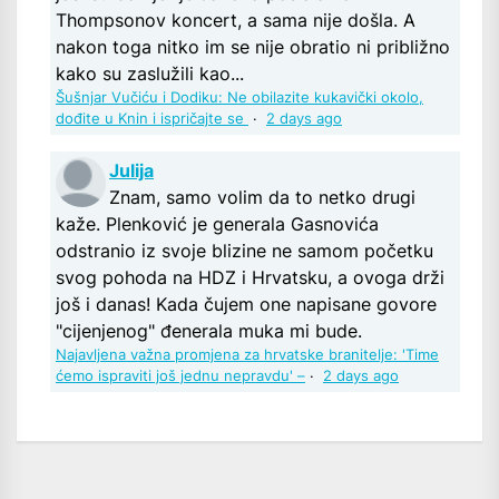
Thompsonov koncert, a sama nije došla. A
nakon toga nitko im se nije obratio ni približno
kako su zaslužili kao...
Šušnjar Vučiću i Dodiku: Ne obilazite kukavički okolo,
dođite u Knin i ispričajte se
·
2 days ago
Julija
Znam, samo volim da to netko drugi
kaže. Plenković je generala Gasnovića
odstranio iz svoje blizine ne samom početku
svog pohoda na HDZ i Hrvatsku, a ovoga drži
još i danas! Kada čujem one napisane govore
"cijenjenog" đenerala muka mi bude.
Najavljena važna promjena za hrvatske branitelje: 'Time
ćemo ispraviti još jednu nepravdu' –
·
2 days ago