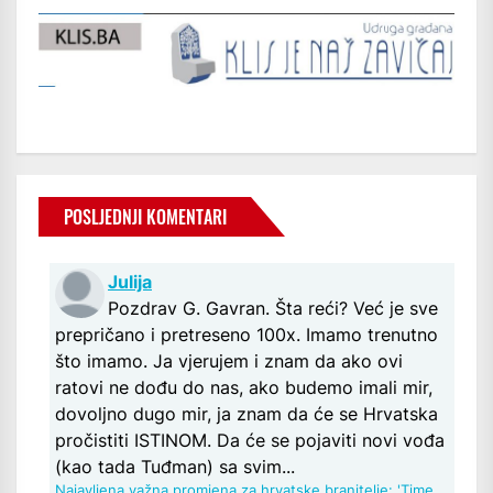
POSLJEDNJI KOMENTARI
Julija
Pozdrav G. Gavran. Šta reći? Već je sve
prepričano i pretreseno 100x. Imamo trenutno
što imamo. Ja vjerujem i znam da ako ovi
ratovi ne dođu do nas, ako budemo imali mir,
dovoljno dugo mir, ja znam da će se Hrvatska
pročistiti ISTINOM. Da će se pojaviti novi vođa
(kao tada Tuđman) sa svim...
Najavljena važna promjena za hrvatske branitelje: 'Time