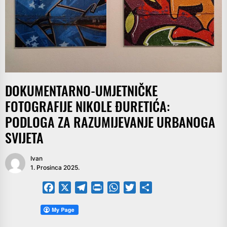
DOKUMENTARNO-UMJETNIČKE
FOTOGRAFIJE NIKOLE ĐURETIĆA:
PODLOGA ZA RAZUMIJEVANJE URBANOGA
SVIJETA
Ivan
1. Prosinca 2025.
Facebook
X
Telegram
PrintFriendly
WhatsApp
Twitter
Share