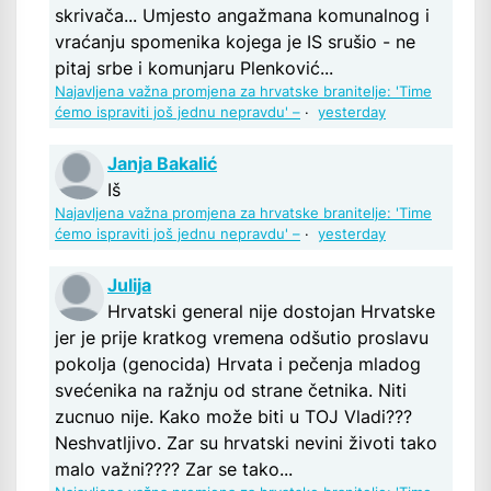
skrivača... Umjesto angažmana komunalnog i
vraćanju spomenika kojega je IS srušio - ne
pitaj srbe i komunjaru Plenković...
Najavljena važna promjena za hrvatske branitelje: 'Time
ćemo ispraviti još jednu nepravdu' –
·
yesterday
Janja Bakalić
Iš
Najavljena važna promjena za hrvatske branitelje: 'Time
ćemo ispraviti još jednu nepravdu' –
·
yesterday
Julija
Hrvatski general nije dostojan Hrvatske
jer je prije kratkog vremena odšutio proslavu
pokolja (genocida) Hrvata i pečenja mladog
svećenika na ražnju od strane četnika. Niti
zucnuo nije. Kako može biti u TOJ Vladi???
Neshvatljivo. Zar su hrvatski nevini životi tako
malo važni???? Zar se tako...