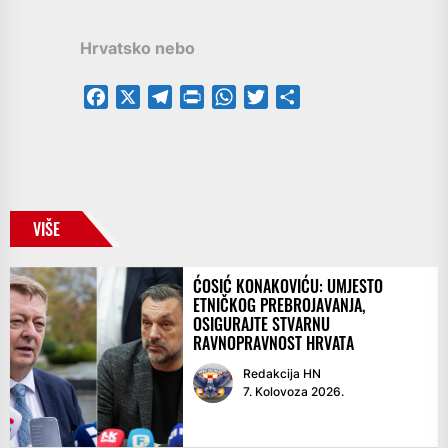
Hrvatsko nebo
Facebook
X
Telegram
PrintFriendly
WhatsApp
Twitter
Share
VIŠE
ĆOSIĆ KONAKOVIĆU: UMJESTO
ETNIČKOG PREBROJAVANJA,
OSIGURAJTE STVARNU
RAVNOPRAVNOST HRVATA
Redakcija HN
7. Kolovoza 2026.