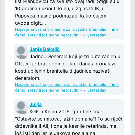
list Plenkoviću za sve što ovaj radi. Stigli su u
10 godina i ukinuti kunu, i izglasati IK, i
Pupovca masno podmazati, kako čujem -
uvode digit....
Najavljena važna promjena za hrvatske branitelje: 'Time
ćemo ispraviti još jednu nepravdu' –
·
yesterday
Janja Bakalić
Jadno...Generala koji je tri puta ranjen u
DR ,čiji je brat poginio ..koji danas pronalazi
kosti ubijenih branitelja ti ,jadnice,nazivaš
đeneralom.
Najavljena važna promjena za hrvatske branitelje: 'Time
ćemo ispraviti još jednu nepravdu' –
·
yesterday
Julija
KGK u Kninu 2015. goodine cca:
"Ostavite se mitova, laži i obmana"! To su riječi
državnika!!! Ali, i ona je kasnije reterirala, ma
još isti dan jer je Jakova poslala na