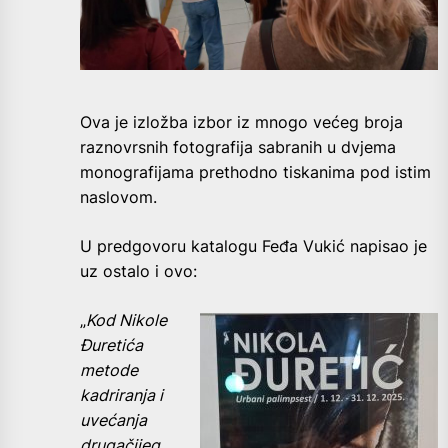
Ova je izložba izbor iz mnogo većeg broja
raznovrsnih fotografija sabranih u dvjema
monografijama prethodno tiskanima pod istim
naslovom.
U predgovoru katalogu Feđa Vukić napisao je
uz ostalo i ovo:
„
Kod Nikole
Đuretića
metode
kadriranja i
uvećanja
drugačijeg