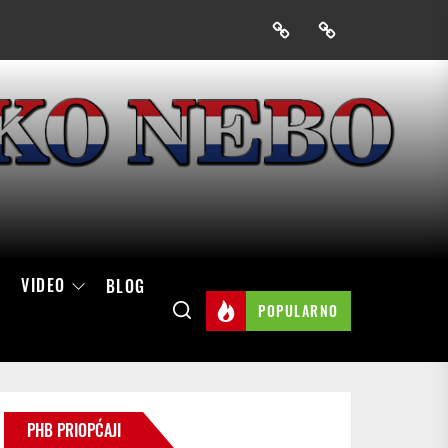
Prijavak
Skini
mobilnu
aplikaciju
Hrvatskog
neba
VIDEO
BLOG
POPULARNO
PHB PRIOPĆAJI