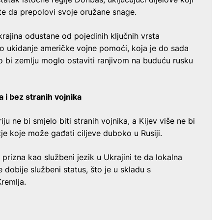
 te da prepolovi svoje oružane snage.
Ukrajina odustane od pojedinih ključnih vrsta
o ukidanje američke vojne pomoći, koja je do sada
to bi zemlju moglo ostaviti ranjivom na buduću rusku
i bez stranih vojnika
ju ne bi smjelo biti stranih vojnika, a Kijev više ne bi
 koje može gađati ciljeve duboko u Rusiji.
 prizna kao službeni jezik u Ukrajini te da lokalna
dobije službeni status, što je u skladu s
Kremlja.