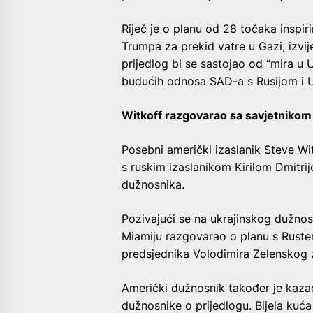
Riječ je o planu od 28 točaka insp
Trumpa za prekid vatre u Gazi, izvij
prijedlog bi se sastojao od “mira u U
budućih odnosa SAD-a s Rusijom i U
Witkoff razgovarao sa savjetniko
Posebni američki izaslanik Steve Wit
s ruskim izaslanikom Kirilom Dmitrij
dužnosnika.
Pozivajući se na ukrajinskog dužnosn
Miamiju razgovarao o planu s Rus
predsjednika Volodimira Zelenskog 
Američki dužnosnik također je kazao
dužnosnike o prijedlogu. Bijela kuć