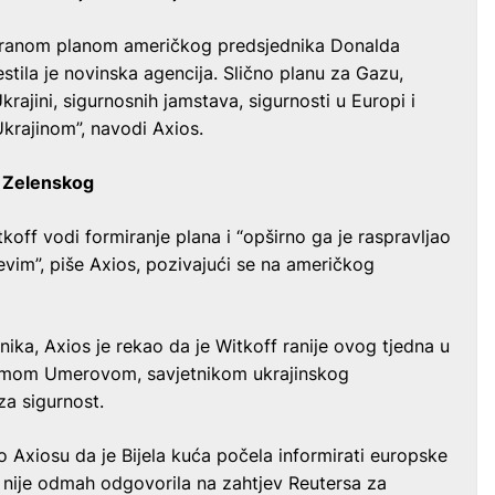
iriranom planom američkog predsjednika Donalda
estila je novinska agencija. Slično planu za Gazu,
krajini, sigurnosnih jamstava, sigurnosti u Europi i
krajinom”, navodi Axios.
m Zelenskog
koff vodi formiranje plana i “opširno ga je raspravljao
evim”, piše Axios, pozivajući se na američkog
ika, Axios je rekao da je Witkoff ranije ovog tjedna u
temom Umerovom, savjetnikom ukrajinskog
za sigurnost.
 Axiosu da je Bijela kuća počela informirati europske
a nije odmah odgovorila na zahtjev Reutersa za