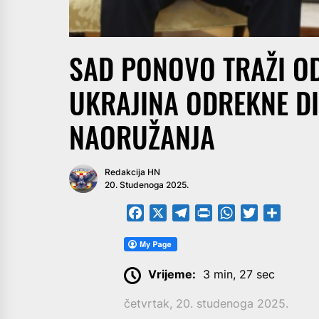
SAD PONOVO TRAŽI OD
UKRAJINA ODREKNE DIJ
NAORUŽANJA
Redakcija HN
20. Studenoga 2025.
Facebook
X
Telegram
PrintFriendly
WhatsApp
Twitter
Share
Vrijeme:
3 min, 27 sec
četvrtak, 20. studenoga 2025.