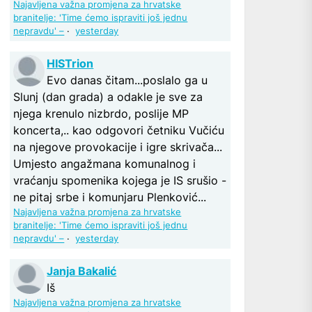
Najavljena važna promjena za hrvatske
branitelje: 'Time ćemo ispraviti još jednu
nepravdu' –
·
yesterday
HISTrion
Evo danas čitam...poslalo ga u
Slunj (dan grada) a odakle je sve za
njega krenulo nizbrdo, poslije MP
koncerta,.. kao odgovori četniku Vučiću
na njegove provokacije i igre skrivača...
Umjesto angažmana komunalnog i
vraćanju spomenika kojega je IS srušio -
ne pitaj srbe i komunjaru Plenković...
Najavljena važna promjena za hrvatske
branitelje: 'Time ćemo ispraviti još jednu
nepravdu' –
·
yesterday
Janja Bakalić
Iš
Najavljena važna promjena za hrvatske