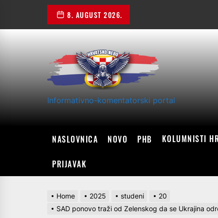
Skip
8. AUGUST 2026.
to
the
content
Informativno-komentatorski portal
KOLUMNISTI H
NASLOVNICA
NOVO
PHB
PRIJAVAK
Home
2025
studeni
20
SAD ponovo traži od Zelenskog da se Ukrajina odrekn