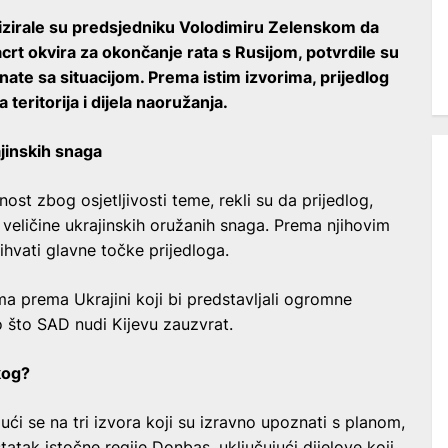
izirale su predsjedniku Volodimiru Zelenskom da
acrt okvira za okončanje rata s Rusijom, potvrdile su
ate sa situacijom. Prema istim izvorima, prijedlog
teritorija i dijela naoružanja.
ajinskih snaga
nost zbog osjetljivosti teme, rekli su da prijedlog,
 veličine ukrajinskih oružanih snaga. Prema njihovim
rihvati glavne točke prijedloga.
ma prema Ukrajini koji bi predstavljali ogromne
o što SAD nudi Kijevu zauzvrat.
kog?
ći se na tri izvora koji su izravno upoznati s planom,
atak istočne regije Donbas, uključujući dijelove koji