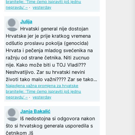
branitelje: 'Time ćemo ispraviti još jednu
nepravdu' –
·
yesterday
Julija
Hrvatski general nije dostojan
Hrvatske jer je prije kratkog vremena
odšutio proslavu pokolja (genocida)
Hrvata i pečenja mladog svećenika na
ražnju od strane četnika. Niti zucnuo
nije. Kako može biti u TOJ Vladi???
Neshvatljivo. Zar su hrvatski nevini
životi tako malo važni???? Zar se tako...
Najavljena važna promjena za hrvatske
branitelje: 'Time ćemo ispraviti još jednu
nepravdu' –
·
yesterday
Janja Bakalić
Iš nedostojna si odgovora nakon
što si hrvatskog generala usporedila s
četnikom .Iš