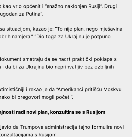
kao vrlo općenit i “snažno naklonjen Rusiji”. Drugi
 ugodan za Putina”.
t sa situacijom, kazao je: “To nije plan, nego mješavina
dobrih namjera.” “Dio toga za Ukrajinu je potpuno
i dokument smatraju da se nacrt praktički poklapa s
i da bi za Ukrajinu bio neprihvatljiv bez ozbiljnih
timističniji i rekao je da “Amerikanci pritišću Moskvu
ako bi pregovori mogli početi”.
jnosti radi novi plan, konzultira se s Rusijom
bjavio da Trumpova administracija tajno formulira novi
 konzultacijama s Rusijom