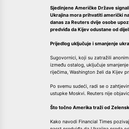
Sjedinjene Američke Države signal
Ukrajina mora prihvatiti američki n
danas za Reuters dvije osobe upozn
predviđa da Kijev odustane od dijela 
Prijedlog uključuje i smanjenje ukr
Sugovornici, koji su zatražili anonim
između ostalog, uključuje smanjenje
riječima, Washington želi da Kijev p
Po svemu sudeći, radi se o zahtjevi
ustupke Moskvi. Reuters nije objavi
Što točno Amerika traži od Zelens
Kako navodi Financial Times pozivaju
nacrt predviđa da Ukrajina preda ost