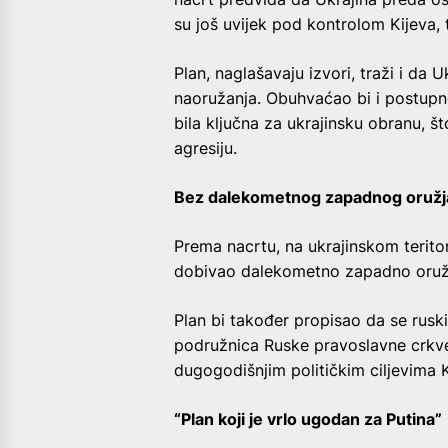
su još uvijek pod kontrolom Kijeva,
Plan, naglašavaju izvori, traži i da 
naoružanja. Obuhvaćao bi i postupn
bila ključna za ukrajinsku obranu, š
agresiju.
Bez dalekometnog zapadnog oružja 
Prema nacrtu, na ukrajinskom teritori
dobivao dalekometno zapadno oružje
Plan bi također propisao da se ruski
podružnica Ruske pravoslavne crkve 
dugogodišnjim političkim ciljevima 
“Plan koji je vrlo ugodan za Putina”