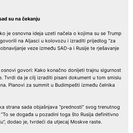
sad su na čekanju
ko je osnovna ideja uzeti načela o kojima su se Trump
govorili na Aljasci u kolovozu i izraditi prijedlog “za
za obnavljanje veze između SAD-a i Rusije te rješavanje
 u osnovi govori: Kako konačno donijeti trajnu sigurnost
e. Tvrdi da je cilj izraditi pisani dokument u tom smislu
tina. Planovi za summit u Budimpešti između čelnika
čka strana sada objašnjava “prednosti” svog trenutnog
 “To se događa u pozadini toga što Rusija definitivno
”, dodao je, tvrdeći da utjecaj Moskve raste.