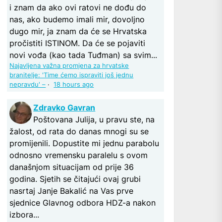
i znam da ako ovi ratovi ne dođu do
nas, ako budemo imali mir, dovoljno
dugo mir, ja znam da će se Hrvatska
pročistiti ISTINOM. Da će se pojaviti
novi vođa (kao tada Tuđman) sa svim...
Najavljena važna promjena za hrvatske
branitelje: 'Time ćemo ispraviti još jednu
nepravdu' –
·
18 hours ago
Zdravko Gavran
Poštovana Julija, u pravu ste, na
žalost, od rata do danas mnogi su se
promijenili. Dopustite mi jednu parabolu
odnosno vremensku paralelu s ovom
današnjom situacijam od prije 36
godina. Sjetih se čitajući ovaj grubi
nasrtaj Janje Bakalić na Vas prve
sjednice Glavnog odbora HDZ-a nakon
izbora...