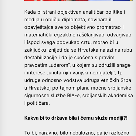
Kada bi strani objektivan analitičar politike i
medija u obličju diplomata, novinara ili
obavještajca sve to objektivno promatrao i
matematički egzaktno raščlanjivao, odvagivao
i ispod svega podvukao crtu, morao bi u
zaključku iznijeti da se Hrvatska nalazi na rubu
destabilizacije i da je suočena s pravim
pravcatim „udarom“, u kojem su združili snage
i interese „unutarnji i vanjski neprijatelji“, tj.
udruge odnosno vodstva udruga etničkih Srba
u Hrvatskoj po tajnom planu moćne srbijanske
sigurnosne službe BIA-e, srbijanskih akademika
i političara.
Kakva bi to država bila i čemu služe mediji?!
To bi, naravno, bilo nebulozno, pa je razložno