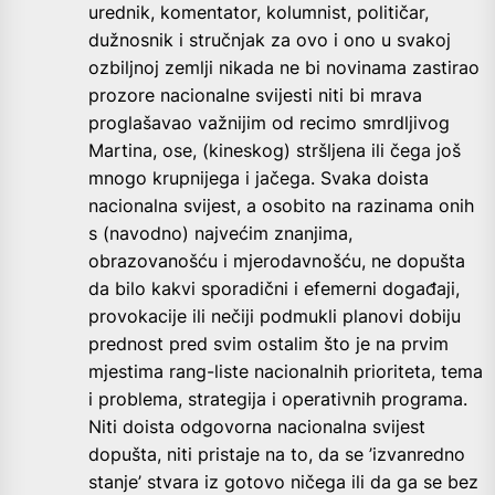
urednik, komentator, kolumnist, političar,
dužnosnik i stručnjak za ovo i ono u svakoj
ozbiljnoj zemlji nikada ne bi novinama zastirao
prozore nacionalne svijesti niti bi mrava
proglašavao važnijim od recimo smrdljivog
Martina, ose, (kineskog) stršljena ili čega još
mnogo krupnijega i jačega. Svaka doista
nacionalna svijest, a osobito na razinama onih
s (navodno) najvećim znanjima,
obrazovanošću i mjerodavnošću, ne dopušta
da bilo kakvi sporadični i efemerni događaji,
provokacije ili nečiji podmukli planovi dobiju
prednost pred svim ostalim što je na prvim
mjestima rang-liste nacionalnih prioriteta, tema
i problema, strategija i operativnih programa.
Niti doista odgovorna nacionalna svijest
dopušta, niti pristaje na to, da se ’izvanredno
stanje’ stvara iz gotovo ničega ili da ga se bez