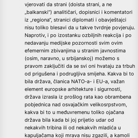
vjerovati da strani (doista strani, a ne
„balkanski“) analitičari, dopisnici i komentatori
iz „regiona“, stranici diplomati i obavještajci
nisu toliko blesavi da u takve tvrdnje povjeruju.
Naprotiv, i po izostanku ozbiljnih reakcija i po
nedavanju medijske pozornosti svim ovim
efemernim zbivanjima u stranim javnostima
(osim, naravno, u srbijanskoj) možemo s
pravom zaključiti da se svi oni hvataju za trbuh
od prigušena i podrugljiva smijeha. Kakva bi to
bila država, članica NATO-a- i EU-a, važan
element europske arhitekture i sigurnosti,
država izrasla iz prošlog rata kao obrambena
pobjednica nad osvajačkim velikosrpstvom,
kakva bi to u međuvremenu toliko ojačana
država bila kada bi joj prijetio udar od
nekakvih tribina ili od nekakvih mladića u
kapuljačama koji mrava nisu zgazili, a kamoli