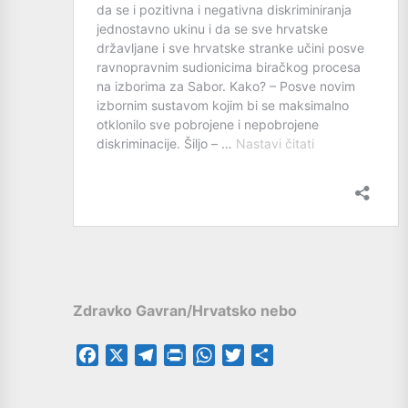
Zdravko Gavran/Hrvatsko nebo
Facebook
X
Telegram
PrintFriendly
WhatsApp
Twitter
Share