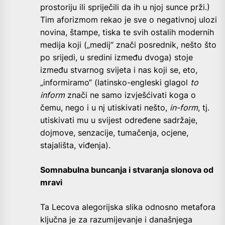
prostoriju ili spriječili da ih u njoj sunce prži.)
Tim aforizmom rekao je sve o negativnoj ulozi
novina, štampe, tiska te svih ostalih modernih
medija koji („medij“ znači posrednik, nešto što
po srijedi, u sredini između dvoga) stoje
između stvarnog svijeta i nas koji se, eto,
„informiramo“ (latinsko-engleski glagol
to
inform
znači ne samo izvješćivati koga o
čemu, nego i u nj utiskivati nešto,
in-form
, tj.
utiskivati mu u svijest određene sadržaje,
dojmove, senzacije, tumačenja, ocjene,
stajališta, viđenja).
Somnabulna buncanja i stvaranja slonova od
mravi
Ta Lecova alegorijska slika odnosno metafora
ključna je za razumijevanje i današnjega