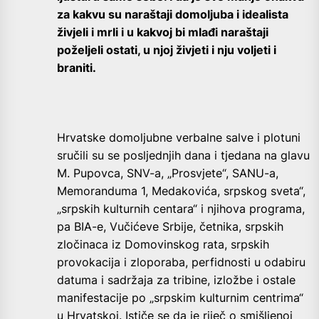
za kakvu su naraštaji domoljuba i idealista
živjeli i mrli i u kakvoj bi mlađi naraštaji
poželjeli ostati, u njoj živjeti i nju voljeti i
braniti.
Hrvatske domoljubne verbalne salve i plotuni
sručili su se posljednjih dana i tjedana na glavu
M. Pupovca, SNV-a, „Prosvjete“, SANU-a,
Memoranduma 1, Medakovića, srpskog sveta“,
„srpskih kulturnih centara“ i njihova programa,
pa BIA-e, Vučićeve Srbije, četnika, srpskih
zločinaca iz Domovinskog rata, srpskih
provokacija i zloporaba, perfidnosti u odabiru
datuma i sadržaja za tribine, izložbe i ostale
manifestacije po „srpskim kulturnim centrima“
u Hrvatskoj. Ističe se da je riječ o smišljenoj