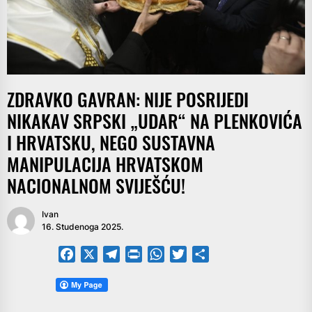
ZDRAVKO GAVRAN: NIJE POSRIJEDI
NIKAKAV SRPSKI „UDAR“ NA PLENKOVIĆA
I HRVATSKU, NEGO SUSTAVNA
MANIPULACIJA HRVATSKOM
NACIONALNOM SVIJEŠĆU!
Ivan
16. Studenoga 2025.
Facebook
X
Telegram
PrintFriendly
WhatsApp
Twitter
Share