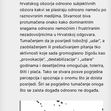
hrvatskog obzorja odnosno subjektivnih
obzora kakvi se plasiraju odnosno nameću po
raznovrsnim medijima. Stvarnost biva
protumačena onako kako dominantnim
snagama odnosno nemoćnim i frustriranim
nezadovoljnicima u Hrvatskoj odgovara.
Tumačenjem da je posrijedi tobožnji „udar“, a
zaobilaženjem ili prešućivanjem pitanja tko
aktivnosti koje sada gromoglasno žigošu kao
„provokacije“, „destabilizacije“ i „udare“
godinama i desetljećima omogućuje, tolerira,
štiti i plaća. Tako se stvara posve pogrješna
percepcija i spoznaja o onomu što je doista
posrijedi. Širi se pogrješno tumačenje onoga
što se zaista događa odnosno ne događa.