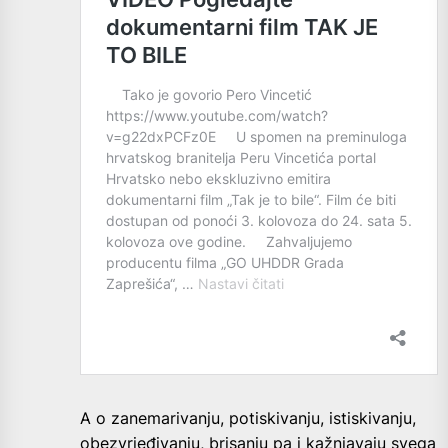
A o zanemarivanju, potiskivanju, istiskivanju,
obezvrjeđivanju, brisanju pa i kažnjavaju svega