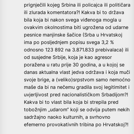
prignječili kojeg Srbina ili policajca ili političara
ili zlurada komentatora?! Kakva bi to država
bila koja bi nakon svega viđenoga mogla u
ovakvim okolnostima biti ugrožena od udarne
pesnice manjinske šačice (Srba u Hrvatskoj
ima po posljednjem popisu svega 3,2 %
odnosno 123 892 na 3.871.833 prebivalaca) ili
od susjedne Srbije, koja je kao agresor
poražena u ratu prije 30 godina, a u kojoj se
danas aktualna vlast jedva održava i koja muči
svoje brige, a (veliko)srpstvom samo nemoćno
maše da bi na nečemu gradila svoj legitimitet i
uvjerljivost pred nacionalističkom Srbadijom?!
Kakva bi to vlast bila koja bi strepila pred
tobožnjim „udarom“ koji se odvija putem nekih
sadržajno naoko kulturnih, a svrhovno
efemerno provokativnih tribina po Hrvatskoj?!