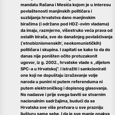
mandatu Račana i Mesića kojom je u interesu
povlaštenosti manjinskih političara i
suzbijanja hrvatstva dano manjinskim
biračima (i održano pod HDZ-ovim vladama)
da imaju, razmjerno, višestruko veća prava od
ostalih birača, sve do današnjeg povlašćivanja
(’etnobiznismenskih’, neokomunističkih)
političara i skupina. I zapitati se kako to da do
danas nije poništen očito protuzakonit
ugovor, iz g. 2002., hrvatske vlade s „dijelom
SPC-a u Hrvatskoj“. I istražiti i sankcionirati
one koji ne dopuštaju izražavanje volje
naroda u punini ni putem referenduma ni
putem elektroničkog i dopisnog glasovanja.
No nadasve i prije svega baviti se stvarnim
nacionalnim sadržajima, budući da se
Hrvatska sve više pretvara u sve prazniju
ljušturu same sebe. I da je sve manje onakva