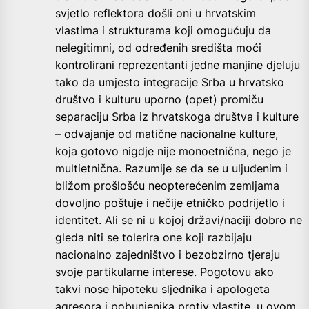
svjetlo reflektora došli oni u hrvatskim
vlastima i strukturama koji omogućuju da
nelegitimni, od određenih središta moći
kontrolirani reprezentanti jedne manjine djeluju
tako da umjesto integracije Srba u hrvatsko
društvo i kulturu uporno (opet) promiču
separaciju Srba iz hrvatskoga društva i kulture
– odvajanje od matične nacionalne kulture,
koja gotovo nigdje nije monoetnična, nego je
multietnična. Razumije se da se u uljuđenim i
bližom prošlošću neopterećenim zemljama
dovoljno poštuje i nečije etničko podrijetlo i
identitet. Ali se ni u kojoj državi/naciji dobro ne
gleda niti se tolerira one koji razbijaju
nacionalno zajedništvo i bezobzirno tjeraju
svoje partikularne interese. Pogotovu ako
takvi nose hipoteku sljednika i apologeta
agresora i pobunjenika protiv vlastite, u ovom