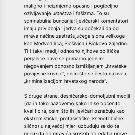
maligno i neizmjerno opasno i pogibeljno
oživljavanje ustaštva i fašizma. To su
somnabulna buncanja; ljevičarski komentatori
imaju priviđenja i jedva su dočekali da od
mrava načine zastrašujućega slona velikoga
kao Medvednica, Plešivica i Biokovo zajedno.
Ti i takvi mediji odnosno njihove političke
perjanice bave se primarno jednim:
njegovanjem odnosno izmišljanjem „hrvatske
povijesne krivnje“, onim što se često naziva i
„kriminalizacijom hrvatskog naroda“.
S druge strane, desničarsko-domoljubni mediji
(da ih tako nazovemo kako ih se općenito
kvalificira, osim što ih ljevičari označuju kao
ekstremističke, profašističke, ksenofobične i
slično) u najvećoj mjeri uzbuđuju se do te
mjere da od mravića srpskih priredaba prave