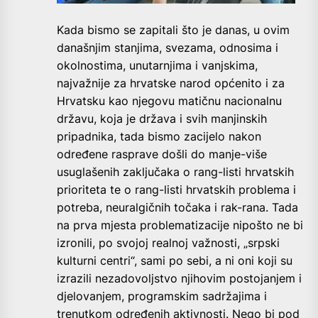
Kada bismo se zapitali što je danas, u ovim
današnjim stanjima, svezama, odnosima i
okolnostima, unutarnjima i vanjskima,
najvažnije za hrvatske narod općenito i za
Hrvatsku kao njegovu matičnu nacionalnu
državu, koja je država i svih manjinskih
pripadnika, tada bismo zacijelo nakon
određene rasprave došli do manje-više
usuglašenih zaključaka o rang-listi hrvatskih
prioriteta te o rang-listi hrvatskih problema i
potreba, neuralgičnih točaka i rak-rana. Tada
na prva mjesta problematizacije nipošto ne bi
izronili, po svojoj realnoj važnosti, „srpski
kulturni centri“, sami po sebi, a ni oni koji su
izrazili nezadovoljstvo njihovim postojanjem i
djelovanjem, programskim sadržajima i
trenutkom određenih aktivnosti. Nego bi pod