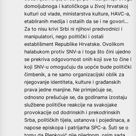
domoljubnoga i katoličkoga u živoj hrvatskoj
kulturi od vlade, ministarstva kulture, HAVC-a,
etabliranih medija i ostalih da se i ne govori…
Za to nisu krivi Srbi ni njihovi predvodnici i
manipulatori, nego politički i ostali
establišment Republike Hrvatske. Ovolikom
halabukom protiv SNV-a i toga što čini ujedno
se prekriva odgovornost onih koji sve to čine i
koji SNV-u omogućuju da uopće bude politički
čimbenik, a ne samo organizacijski oblik za
njegovanje identiteta, kulture i građanskih
prava jedne manjine. Ne primjećuje se,
odnosno prešućuje se, da godinama izostaju
službene političke reakcije na svakojake
provokacije od dodrinskih i prekodrinskih
Srba, političkih tijela, ustanova i pojedinaca, a
napose episkopa i patrijarha SPC-a. Šuti se o
tomu da Plenković nije nijednom, osim sada