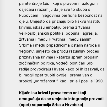
pamte
što je bilo
i koji s pravom i razlogom
osjećaju i razumiju da je sve to skupa s
Pupovcem i njegovima perfidna bezočnost na
djelu. Umjesto da priznaju bilo kakvu vlastitu
krivnju, iskažu empatiju prema žrtvama
velikosrbijanskih politika, pobuna i agresija,
žrtvama i među Hrvatima i među samim
Srbima i među pripadnicima ostalih naroda u
’regionu’, umjesto da prođu razumljiv proces
priznavanja krivnje i katarzu spram propalih i
zločinačkih politika, vodeći političari Srbi
radije provociraju Hrvate kako bi ih izazvali, da
bi mogli opet trubiti ovdje i prema van o
srpskoj „ugroženosti“, kao i prije i poslije 1990.
Ključni su krivci i prava tema oni koji
omogućuju da se umjesto integracije provodi
(opet) separacija Srba u Hrvatskoj