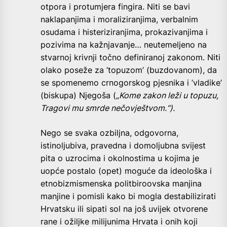
otpora i protumjera fingira. Niti se bavi
naklapanjima i moraliziranjima, verbalnim
osudama i histeriziranjima, prokazivanjima i
pozivima na kažnjavanje… neutemeljeno na
stvarnoj krivnji točno definiranoj zakonom. Niti
olako poseže za ’topuzom’ (buzdovanom), da
se spomenemo crnogorskog pjesnika i ’vladike’
(biskupa) Njegoša („
Kome zakon leži u topuzu,
Tragovi mu smrde nečovještvom.“).
Nego se svaka ozbiljna, odgovorna,
istinoljubiva, pravedna i domoljubna svijest
pita o uzrocima i okolnostima u kojima je
uopće postalo (opet) moguće da ideološka i
etnobizmismenska politbiroovska manjina
manjine i pomisli kako bi mogla destabilizirati
Hrvatsku ili sipati sol na još uvijek otvorene
rane i ožiljke milijunima Hrvata i onih koji