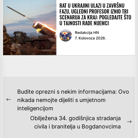
RAT U UKRAJINI ULAZI U ZAVRŠNU
FAZU, UGLEDNI PROFESOR IZNIO TRI
SCENARIJA ZA KRAJ: POGLEDAJTE ŠTO
U TAJNOSTI RADE NIJEMCI
Redakcija HN
7. Kolovoza 2026.
NAVIGACIJA
Budite oprezni s nekim informacijama: Ovo
OBJAVA
nikada nemojte dijeliti s umjetnom
Previous
inteligencijom
post:
Obilježena 34. godišnjica stradanja
Ne
civila i branitelja u Bogdanovcima
po