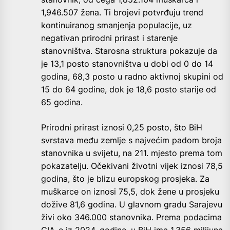
1,946.507 žena. Ti brojevi potvrđuju trend
kontinuiranog smanjenja populacije, uz
negativan prirodni prirast i starenje
stanovništva. Starosna struktura pokazuje da
je 13,1 posto stanovništva u dobi od 0 do 14
godina, 68,3 posto u radno aktivnoj skupini od
15 do 64 godine, dok je 18,6 posto starije od
65 godina.
Prirodni prirast iznosi 0,25 posto, što BiH
svrstava među zemlje s najvećim padom broja
stanovnika u svijetu, na 211. mjesto prema tom
pokazatelju. Očekivani životni vijek iznosi 78,5
godina, što je blizu europskog prosjeka. Za
muškarce on iznosi 75,5, dok žene u prosjeku
dožive 81,6 godina. U glavnom gradu Sarajevu
živi oko 346.000 stanovnika. Prema podacima
CIA-e iz 2024. godine, u BiH ima 1,356 milijuna