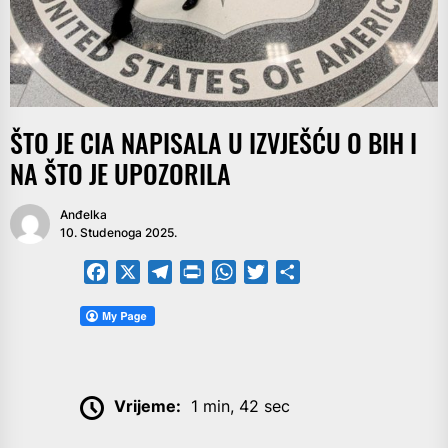
ŠTO JE CIA NAPISALA U IZVJEŠĆU O BIH I
NA ŠTO JE UPOZORILA
Anđelka
10. Studenoga 2025.
Facebook
X
Telegram
PrintFriendly
WhatsApp
Twitter
Share
Vrijeme:
1 min, 42 sec