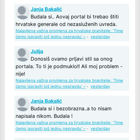
Janja Bakalić
Budala si.. Aovaj portal bi trebao štiti
hrvatske generale od nezasluženih uvreda.
Najavljena važna promjena za hrvatske branitelje: 'Time
ćemo ispraviti još jednu nepravdu' –
·
yesterday
Julija
Donosiš ovamo prljavi stil sa onog
portala. To ti je podmuklo!! Ali moj problem -
nije!
Najavljena važna promjena za hrvatske branitelje: 'Time
ćemo ispraviti još jednu nepravdu' –
·
yesterday
Janja Bakalić
Budala si i bezobrazna..a to nisam
napisala nikom. Budala !
Najavljena važna promjena za hrvatske branitelje: 'Time
ćemo ispraviti još jednu nepravdu' –
·
yesterday