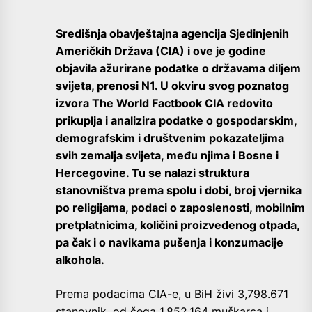
Središnja obavještajna agencija Sjedinjenih
Američkih Država (CIA) i ove je godine
objavila ažurirane podatke o državama diljem
svijeta, prenosi N1. U okviru svog poznatog
izvora The World Factbook CIA redovito
prikuplja i analizira podatke o gospodarskim,
demografskim i društvenim pokazateljima
svih zemalja svijeta, među njima i Bosne i
Hercegovine. Tu se nalazi struktura
stanovništva prema spolu i dobi, broj vjernika
po religijama, podaci o zaposlenosti, mobilnim
pretplatnicima, količini proizvedenog otpada,
pa čak i o navikama pušenja i konzumacije
alkohola.
Prema podacima CIA-e, u BiH živi 3,798.671
stanovnik, od čega 1,852.164 muškarca i