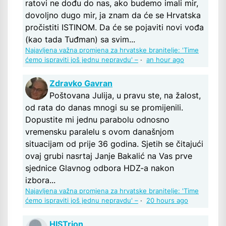
ratovi ne dođu do nas, ako budemo imali mir,
dovoljno dugo mir, ja znam da će se Hrvatska
pročistiti ISTINOM. Da će se pojaviti novi vođa
(kao tada Tuđman) sa svim...
Najavljena važna promjena za hrvatske branitelje: 'Time
ćemo ispraviti još jednu nepravdu' –
·
an hour ago
Zdravko Gavran
Poštovana Julija, u pravu ste, na žalost,
od rata do danas mnogi su se promijenili.
Dopustite mi jednu parabolu odnosno
vremensku paralelu s ovom današnjom
situacijam od prije 36 godina. Sjetih se čitajući
ovaj grubi nasrtaj Janje Bakalić na Vas prve
sjednice Glavnog odbora HDZ-a nakon
izbora...
Najavljena važna promjena za hrvatske branitelje: 'Time
ćemo ispraviti još jednu nepravdu' –
·
20 hours ago
HISTrion