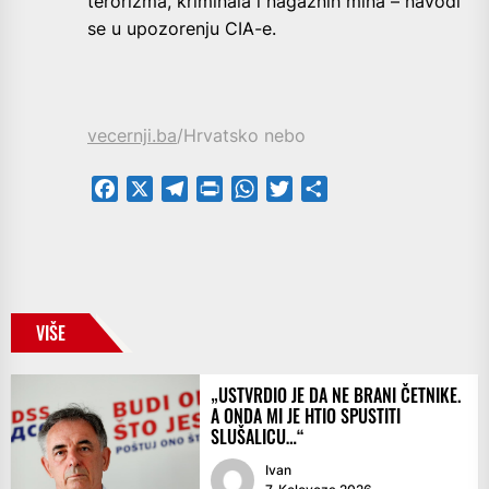
terorizma, kriminala i nagaznih mina – navodi
se u upozorenju CIA-e.
vecernji.ba
/Hrvatsko nebo
Facebook
X
Telegram
PrintFriendly
WhatsApp
Twitter
Share
VIŠE
„USTVRDIO JE DA NE BRANI ČETNIKE.
A ONDA MI JE HTIO SPUSTITI
SLUŠALICU…“
Ivan