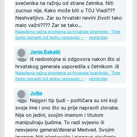
svećenika na ražnju od strane četnika. Niti
zucnuo nije. Kako može biti u TOJ Vladi???
Neshvatljivo. Zar su hrvatski nevini životi tako
malo važni???? Zar se tako...
Najavljena važna promjena za hrvatske branitelje: 'Time
ćemo ispraviti još jednu nepravdu' –
·
yesterday
Janja Bakalić
Iš nedostojna si odgovora nakon što si
hrvatskog generala usporedila s četnikom .Iš
Najavljena važna promjena za hrvatske branitelje: 'Time
ćemo ispraviti još jednu nepravdu' –
·
yesterday
Julija
Najgori tip ljudi - političara su oni koji
svoje ime i ono što su prije napravili zlorabe.
Nije on jedini, svojim imenom i titulom
manipuliraju ljudima. To radi svjesno ili
nesvjesno general/đeneral Medved. Svojim