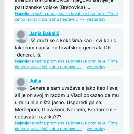
imenom štiti plenkovića i njegovo slavljenje
partizanske vojske (Brezovica),...
Najavljena važna promjena za hrvatske branitelje: 'Time
ćemo ispraviti još jednu nepravdu' –
·
yesterday
Janja Bakalić
Išš druži se s kokošima kao i svi koji s
lakoćom napišu za hrvatskog generala DR
-đeneral. Iš.
Najavljena važna promjena za hrvatske branitelje: 'Time
ćemo ispraviti još jednu nepravdu' –
·
yesterday
Julija
Generala sam uvažavala jako kao i sve,
ali je on svojim radom u Vladi pokazao da mu
u miru nije ništa jasno. Usporedi ga sa:
Merčepom, Glavašom, Norcem, Brodarcem -
uočavaš li razliku???
Najavljena važna promjena za hrvatske branitelje: 'Time
ćemo ispraviti još jednu nepravdu' –
·
yesterday