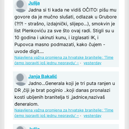
Julija
Jadna si ti kada ne vidiš OČITO: pišu mu
govore da je mučno slušati, odlazak u Grubore
(?!?! - strašno, izdajnički, slijepo...), smokvin je
list Plenkoviću za sve što ovaj radi. Stigli su u
10 godina i ukinuti kunu, i izglasati IK, i
Pupovca masno podmazati, kako čujem -
uvode digit....
Najavljena važna promjena za hrvatske branitelje: 'Time
ćemo ispraviti još jednu nepravdu' –
·
yesterday
Janja Bakalić
Jadno...Generala koji je tri puta ranjen u
DR ,čiji je brat poginio ..koji danas pronalazi
kosti ubijenih branitelja ti ,jadnice,nazivaš
đeneralom.
Najavljena važna promjena za hrvatske branitelje: 'Time
ćemo ispraviti još jednu nepravdu' –
·
yesterday