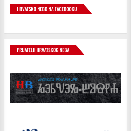
HRVATSKO NEBO NA FACEBOOKU
PRIJATELJI HRVATSKOG NEBA