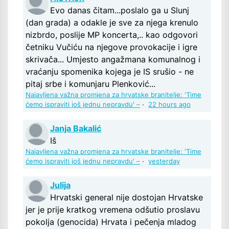
Evo danas čitam...poslalo ga u Slunj
(dan grada) a odakle je sve za njega krenulo
nizbrdo, poslije MP koncerta,.. kao odgovori
četniku Vučiću na njegove provokacije i igre
skrivača... Umjesto angažmana komunalnog i
vraćanju spomenika kojega je IS srušio - ne
pitaj srbe i komunjaru Plenković...
Najavljena važna promjena za hrvatske branitelje: 'Time
ćemo ispraviti još jednu nepravdu' –
·
22 hours ago
Janja Bakalić
Iš
Najavljena važna promjena za hrvatske branitelje: 'Time
ćemo ispraviti još jednu nepravdu' –
·
yesterday
Julija
Hrvatski general nije dostojan Hrvatske
jer je prije kratkog vremena odšutio proslavu
pokolja (genocida) Hrvata i pečenja mladog