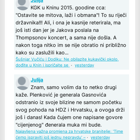
Julija
KGK u Kninu 2015. goodine cca:
"Ostavite se mitova, laži i obmana"! To su riječi
državnika!!! Ali, i ona je kasnije reterirala, ma
još isti dan jer je Jakova poslala na
Thompsonov koncert, a sama nije došla. A
nakon toga nitko im se nije obratio ni približno
kako su zaslužili kao...
Šušnjar Vučiću i Dodiku: Ne obilazite kukavički okolo,
dođite u Knin i ispričajte se
·
yesterday
Julija
Znam, samo volim da to netko drugi
kaže. Plenković je generala Gasnovića
odstranio iz svoje blizine ne samom početku
svog pohoda na HDZ i Hrvatsku, a ovoga drži
još i danas! Kada čujem one napisane govore
"cijenjenog" đenerala muka mi bude.
Najavljena važna promjena za hrvatske branitelje: 'Time
ćemo ispraviti još jednu nepravdu' –
·
yesterday