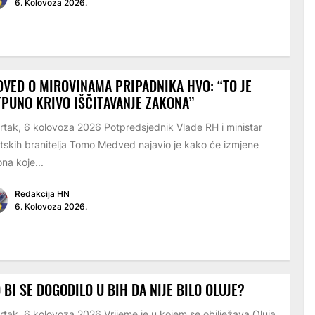
6. Kolovoza 2026.
VED O MIROVINAMA PRIPADNIKA HVO: “TO JE
PUNO KRIVO IŠČITAVANJE ZAKONA”
rtak, 6 kolovoza 2026 Potpredsjednik Vlade RH i ministar
tskih branitelja Tomo Medved najavio je kako će izmjene
na koje...
Redakcija HN
6. Kolovoza 2026.
 BI SE DOGODILO U BIH DA NIJE BILO OLUJE?
rtak, 6 kolovoza 2026 Vrijeme je u kojem se obilježava Oluja