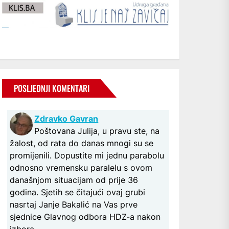
POSLJEDNJI KOMENTARI
Zdravko Gavran
Poštovana Julija, u pravu ste, na
žalost, od rata do danas mnogi su se
promijenili. Dopustite mi jednu parabolu
odnosno vremensku paralelu s ovom
današnjom situacijam od prije 36
godina. Sjetih se čitajući ovaj grubi
nasrtaj Janje Bakalić na Vas prve
sjednice Glavnog odbora HDZ-a nakon
izbora...