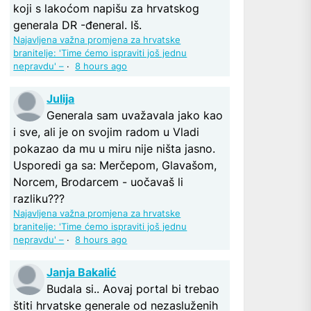
koji s lakoćom napišu za hrvatskog
generala DR -đeneral. Iš.
Najavljena važna promjena za hrvatske
branitelje: 'Time ćemo ispraviti još jednu
nepravdu' –
·
8 hours ago
Julija
Generala sam uvažavala jako kao
i sve, ali je on svojim radom u Vladi
pokazao da mu u miru nije ništa jasno.
Usporedi ga sa: Merčepom, Glavašom,
Norcem, Brodarcem - uočavaš li
razliku???
Najavljena važna promjena za hrvatske
branitelje: 'Time ćemo ispraviti još jednu
nepravdu' –
·
8 hours ago
Janja Bakalić
Budala si.. Aovaj portal bi trebao
štiti hrvatske generale od nezasluženih