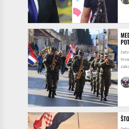
MED
POT
četv
hrva
zako
ŠTO
četv