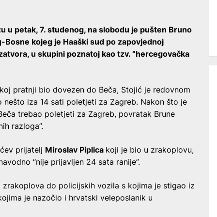
zu u petak, 7. studenog, na slobodu je pušten Bruno
eg-Bosne kojeg je Haaški sud po zapovjednoj
atvora, u skupini poznatoj kao tzv. “hercegovačka
koj pratnji bio dovezen do Beča, Stojić je redovnom
nešto iza 14 sati poletjeti za Zagreb. Nakon što je
 Beča trebao poletjeti za Zagreb, povratak Brune
nih razloga”.
ćev prijatelj
Miroslav Piplica
koji je bio u zrakoplovu,
navodno “nije prijavljen 24 sata ranije”.
iz zrakoplova do policijskih vozila s kojima je stigao iz
kojima je nazočio i hrvatski veleposlanik u