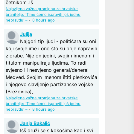
četnikom .Iš
Najavljena važna promjena za hrvatske
branitelje: 'Time ćemo ispraviti još jednu
nepravdu' –
·
8 hours ago
Julija
Najgori tip ljudi - političara su oni
koji svoje ime i ono što su prije napravili
zlorabe. Nije on jedini, svojim imenom i
titulom manipuliraju ljudima. To radi
svjesno ili nesvjesno general/đeneral
Medved. Svojim imenom štiti plenkovića
i njegovo slavljenje partizanske vojske
(Brezovica),...
Najavljena važna promjena za hrvatske
branitelje: 'Time ćemo ispraviti još jednu
nepravdu' –
·
8 hours ago
Janja Bakalić
Išš druži se s kokošima kao i svi