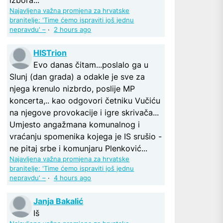
Najavljena važna promjena za hrvatske
branitelje: 'Time ćemo ispraviti još jednu
nepravdu' –
·
2 hours ago
HISTrion
Evo danas čitam...poslalo ga u
Slunj (dan grada) a odakle je sve za
njega krenulo nizbrdo, poslije MP
koncerta,.. kao odgovori četniku Vučiću
na njegove provokacije i igre skrivača...
Umjesto angažmana komunalnog i
vraćanju spomenika kojega je IS srušio -
ne pitaj srbe i komunjaru Plenković...
Najavljena važna promjena za hrvatske
branitelje: 'Time ćemo ispraviti još jednu
nepravdu' –
·
4 hours ago
Janja Bakalić
Iš