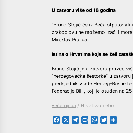
U zatvoru više od 18 godina
“Bruno Stojić će iz Beča otputovat
zrakoplovu ne možemo izaći i moram
Miroslav Piplica.
Istina o Hrvatima koja se želi zatašk
Bruno Stojić je u zatvoru proveo vi
“hercegovačke šestorke” u zatvoru je
predsjednik Vlade Herceg-Bosne te 
Federacije BiH, koji je osuđen na 25
večernji.ba
/ Hrvatsko nebo
Facebook
X
Telegram
PrintFriendly
WhatsApp
Twitter
Share