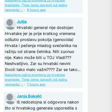
Najavljena važna promjena za hrvatske
branitelje: 'Time ćemo ispraviti još jednu
nepravdu' –
·
6 hours ago
Julija
Hrvatski general nije dostojan
Hrvatske jer je prije kratkog vremena
odšutio proslavu pokolja (genocida)
Hrvata i pečenja mladog svećenika na
ražnju od strane četnika. Niti zucnuo
nije. Kako može biti u TOJ Vladi???
Neshvatljivo. Zar su hrvatski nevini
životi tako malo važni???? Zar se tako...
Najavljena važna promjena za hrvatske
branitelje: 'Time ćemo ispraviti još jednu
nepravdu' –
·
7 hours ago
Janja Bakalić
Iš nedostojna si odgovora nakon
što si hrvatskog generala usporedila s