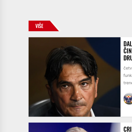
VIŠE
DAL
ČIN
DRU
četv
funk
trene
CRI