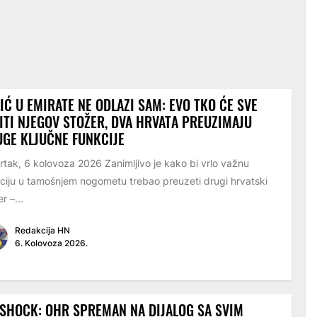
IĆ U EMIRATE NE ODLAZI SAM: EVO TKO ĆE SVE
ITI NJEGOV STOŽER, DVA HRVATA PREUZIMAJU
GE KLJUČNE FUNKCIJE
rtak, 6 kolovoza 2026 Zanimljivo je kako bi vrlo važnu
ciju u tamošnjem nogometu trebao preuzeti drugi hrvatski
r –...
Redakcija HN
6. Kolovoza 2026.
SHOCK: OHR SPREMAN NA DIJALOG SA SVIM