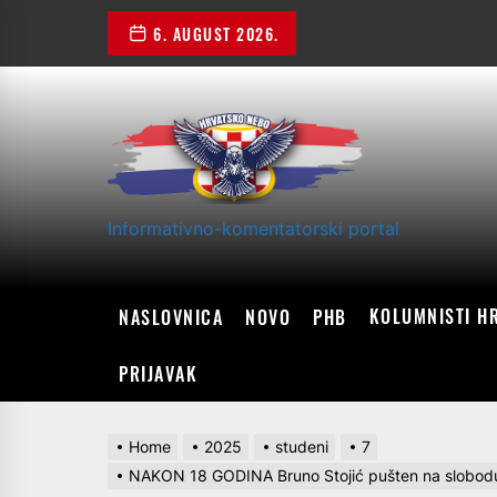
Skip
6. AUGUST 2026.
to
the
content
Informativno-komentatorski portal
KOLUMNISTI H
NASLOVNICA
NOVO
PHB
PRIJAVAK
Home
2025
studeni
7
NAKON 18 GODINA Bruno Stojić pušten na slobodu, a