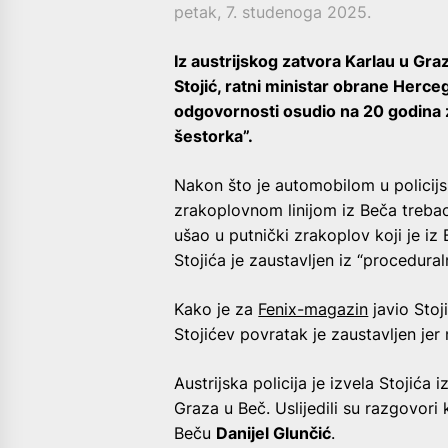
petak, 7. studenoga 2025.
Iz austrijskog zatvora Karlau u Gra
Stojić, ratni ministar obrane Herc
odgovornosti osudio na 20 godina z
šestorka”.
Nakon što je automobilom u policijs
zrakoplovnom linijom iz Beča trebao 
ušao u putnički zrakoplov koji je iz
Stojića je zaustavljen iz “procedural
Kako je za
Fenix-magazin
javio Stoji
Stojićev povratak je zaustavljen jer 
Austrijska policija je izvela Stojića 
Graza u Beč. Uslijedili su razgovori 
Beču
Danijel Glunčić
.