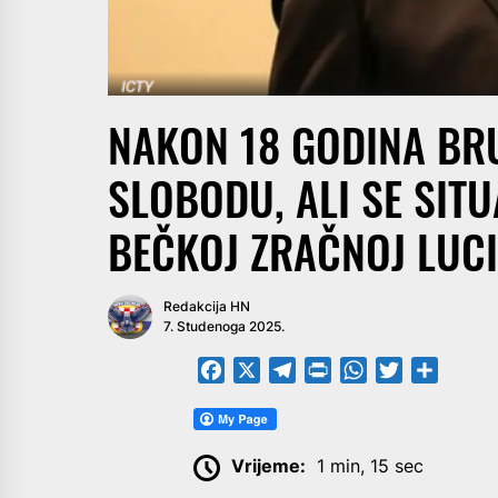
NAKON 18 GODINA BR
SLOBODU, ALI SE SIT
BEČKOJ ZRAČNOJ LUCI
Redakcija HN
7. Studenoga 2025.
Facebook
X
Telegram
PrintFriendly
WhatsApp
Twitter
Share
Vrijeme:
1 min, 15 sec