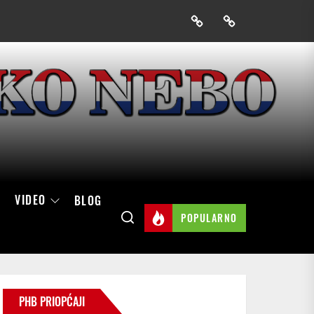
Prijavak
Skini
mobilnu
aplikaciju
Hrvatskog
neba
VIDEO
BLOG
POPULARNO
PHB PRIOPĆAJI