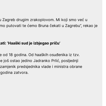
i u Zagreb drugim zrakoplovom. Mi koji smo već u
o putovati te ćemo Bruna čekati u Zagrebu”, rekao je
ati: ‘Haaški sud je izbjegao priču’
še od 18 godina. Od haaških osuđenika iz tzv.
 još ostao jedino Jadranko Prlić, posljednji
zamjenik predsjednika vlade i ministra obrane
 godina zatvora.