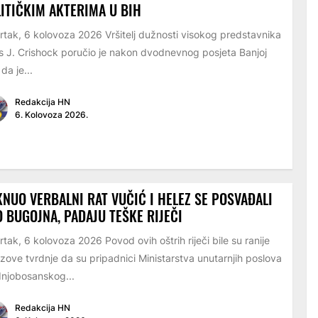
ITIČKIM AKTERIMA U BIH
rtak, 6 kolovoza 2026 Vršitelj dužnosti visokog predstavnika
s J. Crishock poručio je nakon dvodnevnog posjeta Banjoj
 da je...
Redakcija HN
6. Kolovoza 2026.
NUO VERBALNI RAT VUČIĆ I HELEZ SE POSVAĐALI
 BUGOJNA, PADAJU TEŠKE RIJEČI
rtak, 6 kolovoza 2026 Povod ovih oštrih riječi bile su ranije
zove tvrdnje da su pripadnici Ministarstva unutarnjih poslova
njobosanskog...
Redakcija HN