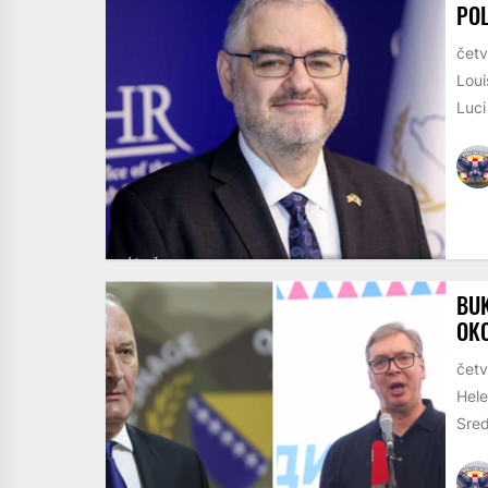
POL
četv
Loui
Luci
BUK
OKO
četv
Hele
Sred