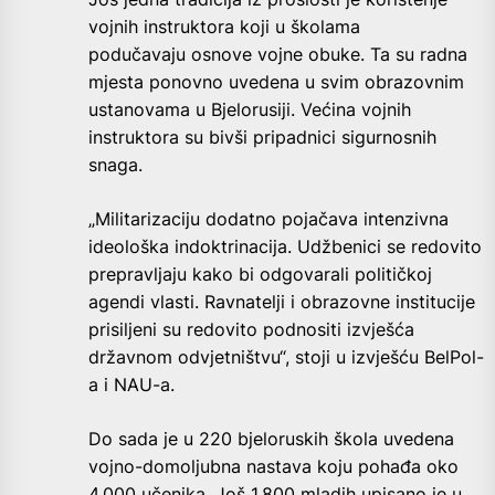
vojnih instruktora koji u školama
podučavaju osnove vojne obuke. Ta su radna
mjesta ponovno uvedena u svim obrazovnim
ustanovama u Bjelorusiji. Većina vojnih
instruktora su bivši pripadnici sigurnosnih
snaga.
„Militarizaciju dodatno pojačava intenzivna
ideološka indoktrinacija. Udžbenici se redovito
prepravljaju kako bi odgovarali političkoj
agendi vlasti. Ravnatelji i obrazovne institucije
prisiljeni su redovito podnositi izvješća
državnom odvjetništvu“, stoji u izvješću BelPol-
a i NAU-a.
Do sada je u 220 bjeloruskih škola uvedena
vojno-domoljubna nastava koju pohađa oko
4.000 učenika. Još 1.800 mladih upisano je u