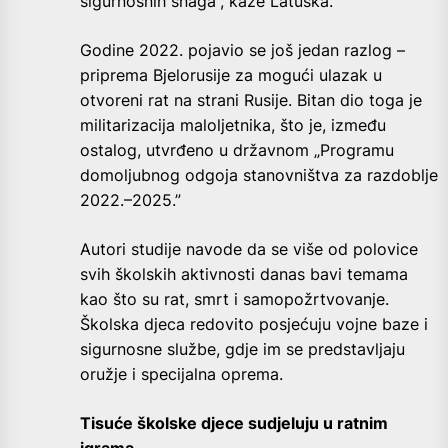
sigurnosnih snaga“, kaže Latuška.
Godine 2022. pojavio se još jedan razlog –
priprema Bjelorusije za mogući ulazak u
otvoreni rat na strani Rusije. Bitan dio toga je
militarizacija maloljetnika, što je, između
ostalog, utvrđeno u državnom „Programu
domoljubnog odgoja stanovništva za razdoblje
2022.–2025.”
Autori studije navode da se više od polovice
svih školskih aktivnosti danas bavi temama
kao što su rat, smrt i samopožrtvovanje.
Školska djeca redovito posjećuju vojne baze i
sigurnosne službe, gdje im se predstavljaju
oružje i specijalna oprema.
Tisuće školske djece sudjeluju u ratnim
igrama