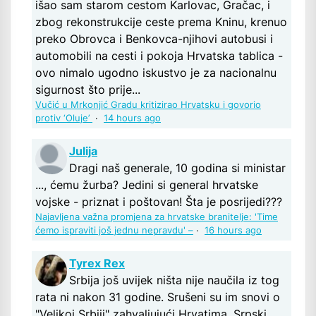
išao sam starom cestom Karlovac, Gračac, i
zbog rekonstrukcije ceste prema Kninu, krenuo
preko Obrovca i Benkovca-njihovi autobusi i
automobili na cesti i pokoja Hrvatska tablica -
ovo nimalo ugodno iskustvo je za nacionalnu
sigurnost što prije...
Vučić u Mrkonjić Gradu kritizirao Hrvatsku i govorio
protiv ‘Oluje’
·
14 hours ago
Julija
Dragi naš generale, 10 godina si ministar
..., ćemu žurba? Jedini si general hrvatske
vojske - priznat i poštovan! Šta je posrijedi???
Najavljena važna promjena za hrvatske branitelje: 'Time
ćemo ispraviti još jednu nepravdu' –
·
16 hours ago
Tyrex Rex
Srbija još uvijek ništa nije naučila iz tog
rata ni nakon 31 godine. Srušeni su im snovi o
"Velikoj Srbiji" zahvaljujući Hrvatima .Srpski