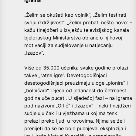
„Želim se okušati kao vojnik“, „Želim testirati
svoju izdržljivost“, „Želim probati nešto novo“ –
kažu tinejdžeri u izvješću televizijskog kanala
bjeloruskog Ministarstva obrane o njihovoj
motivaciji za sudjelovanje u natjecanju
„Izazov“.
Više od 35.000 učenika svake godine prolazi
takve „ratne igre“. Devetogodišnjaci i
desetogodišnjaci preuzimaju uloge „pionira“ i
„bolničara“. Djeca od jedanaest do četrnaest
godina uče pucati. U sljedećoj fazi – na igrama
pod nazivom „Orlić“ i „Izazov“ – neki tinejdžeri
sudjeluju čak i u vježbama u kojima tenk
prelazi preko ljudi u rovovima. Njima se želi
prenijeti da se ne boje pucnjeva, eksplozija i
krvi, kaže Matvej Kuprejčik iz organizacije