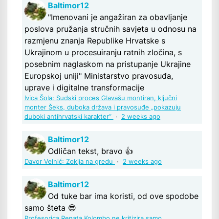
Baltimor12
"Imenovani je angažiran za obavljanje
poslova pružanja stručnih savjeta u odnosu na
razmjenu znanja Republike Hrvatske s
Ukrajinom u procesuiranju ratnih zločina, s
posebnim naglaskom na pristupanje Ukrajine
Europskoj uniji" Ministarstvo pravosuđa,
uprave i digitalne transformacije
Ivica Šola: Sudski proces Glavašu montiran, ključni
monter Šeks, duboka država i pravosuđe „pokazuju
duboki antihrvatski karakter“
·
2 weeks ago
Baltimor12
Odličan tekst, bravo 👍
Davor Velnić: Zokija na gredu
·
2 weeks ago
Baltimor12
Od tuke bar ima koristi, od ove spodobe
samo šteta 😎
Profesorica Renata Kolombo ne kritizira samo