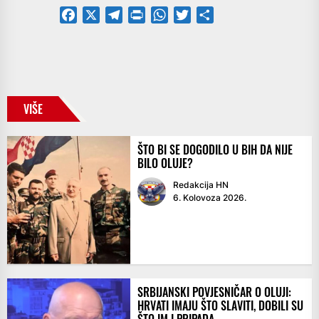
Facebook
X
Telegram
PrintFriendly
WhatsApp
Twitter
Share
VIŠE
ŠTO BI SE DOGODILO U BIH DA NIJE
BILO OLUJE?
Redakcija HN
6. Kolovoza 2026.
SRBIJANSKI POVJESNIČAR O OLUJI:
HRVATI IMAJU ŠTO SLAVITI, DOBILI SU
ŠTO IM I PRIPADA