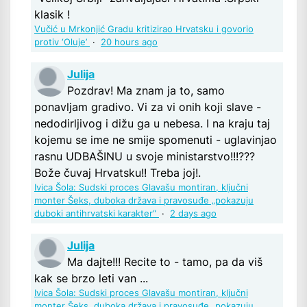
klasik !
Vučić u Mrkonjić Gradu kritizirao Hrvatsku i govorio
protiv ‘Oluje’
·
20 hours ago
Julija
Pozdrav! Ma znam ja to, samo
ponavljam gradivo. Vi za vi onih koji slave -
nedodirljivog i dižu ga u nebesa. I na kraju taj
kojemu se ime ne smije spomenuti - uglavinjao
rasnu UDBAŠINU u svoje ministarstvo!!!???
Bože čuvaj Hrvatsku!! Treba joj!.
Ivica Šola: Sudski proces Glavašu montiran, ključni
monter Šeks, duboka država i pravosuđe „pokazuju
duboki antihrvatski karakter“
·
2 days ago
Julija
Ma dajte!!! Recite to - tamo, pa da viš
kak se brzo leti van ...
Ivica Šola: Sudski proces Glavašu montiran, ključni
monter Šeks, duboka država i pravosuđe „pokazuju