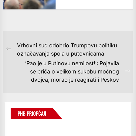
NAVIGACIJA
Vrhovni sud odobrio Trumpovu politiku
OBJAVA
Previous
označavanja spola u putovnicama
post:
‘Pao je u Putinovu nemilost!‘: Pojavila
se priča o velikom sukobu moćnog
Ne
dvojca, morao je reagirati i Peskov
po
PHB PRIOPĆAJI