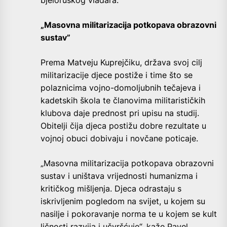
„Masovna militarizacija potkopava obrazovni
sustav”
Prema Matveju Kuprejčiku, država svoj cilj
militarizacije djece postiže i time što se
polaznicima vojno-domoljubnih tečajeva i
kadetskih škola te članovima militarističkih
klubova daje prednost pri upisu na studij.
Obitelji čija djeca postižu dobre rezultate u
vojnoj obuci dobivaju i novčane poticaje.
„Masovna militarizacija potkopava obrazovni
sustav i uništava vrijednosti humanizma i
kritičkog mišljenja. Djeca odrastaju s
iskrivljenim pogledom na svijet, u kojem su
nasilje i pokoravanje norma te u kojem se kult
ličnosti razvija i učvršćuje“, kaže Pavel