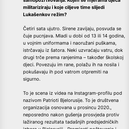
militariziraju i koje ciljeve time slijedi
Lukašenkov režim?
Četiri sata ujutro. Sirene zavijaju, posvuda se
čuje pucnjava. Mladi u dobi od 13 ili 14 godina,
u vojnim uniformama i naoružani puškama,
istrčavaju iz šatora. Neki uzvraćaju vatru, dok
drugi trče prema ranjenima – također školskoj
djeci. Povezuju im rane, polažu ih na nosila i
pokušavaju ih pod vatrom otpremiti na
sigurno.
To je scena iz videa na Instagram-profilu pod
nazivom Patrioti Bjelorusije. To je društvena
organizacija osnovana u prosincu 2020.,
neposredno nakon gušenja prosvjeda protiv
lažiranog rezultata tadašnjih predsjedničkih
izbora u Bjelorusiji. „Promicati poštovanje i