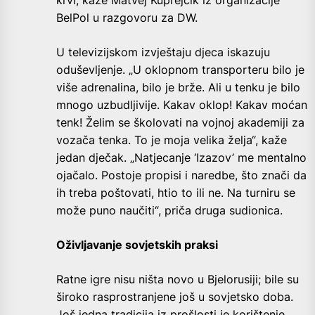
BelPol u razgovoru za DW.
U televizijskom izvještaju djeca iskazuju
oduševljenje. „U oklopnom transporteru bilo je
više adrenalina, bilo je brže. Ali u tenku je bilo
mnogo uzbudljivije. Kakav oklop! Kakav moćan
tenk! Želim se školovati na vojnoj akademiji za
vozača tenka. To je moja velika želja“, kaže
jedan dječak. „Natjecanje ‘Izazov’ me mentalno
ojačalo. Postoje propisi i naredbe, što znači da
ih treba poštovati, htio to ili ne. Na turniru se
može puno naučiti“, priča druga sudionica.
Oživljavanje sovjetskih praksi
Ratne igre nisu ništa novo u Bjelorusiji; bile su
široko rasprostranjene još u sovjetsko doba.
Još jedna tradicija iz prošlosti je korištenje