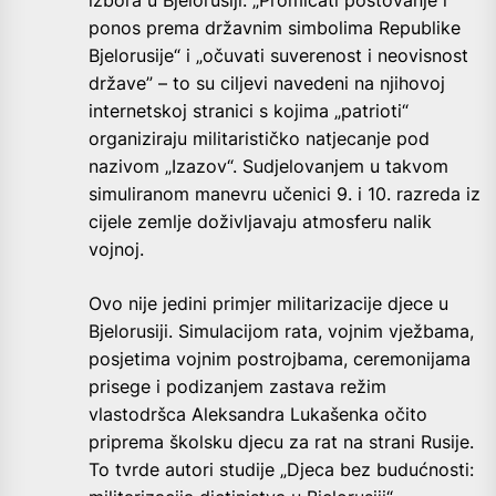
ponos prema državnim simbolima Republike
Bjelorusije“ i „očuvati suverenost i neovisnost
države” – to su ciljevi navedeni na njihovoj
internetskoj stranici s kojima „patrioti“
organiziraju militarističko natjecanje pod
nazivom „Izazov“. Sudjelovanjem u takvom
simuliranom manevru učenici 9. i 10. razreda iz
cijele zemlje doživljavaju atmosferu nalik
vojnoj.
Ovo nije jedini primjer militarizacije djece u
Bjelorusiji. Simulacijom rata, vojnim vježbama,
posjetima vojnim postrojbama, ceremonijama
prisege i podizanjem zastava režim
vlastodršca Aleksandra Lukašenka očito
priprema školsku djecu za rat na strani Rusije.
To tvrde autori studije „Djeca bez budućnosti: