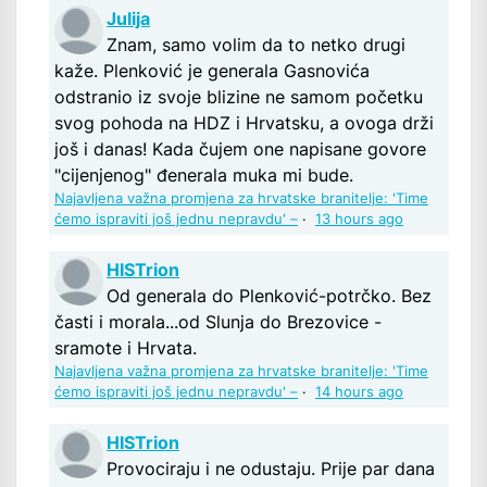
Julija
Znam, samo volim da to netko drugi
kaže. Plenković je generala Gasnovića
odstranio iz svoje blizine ne samom početku
svog pohoda na HDZ i Hrvatsku, a ovoga drži
još i danas! Kada čujem one napisane govore
"cijenjenog" đenerala muka mi bude.
Najavljena važna promjena za hrvatske branitelje: 'Time
ćemo ispraviti još jednu nepravdu' –
·
13 hours ago
HISTrion
Od generala do Plenković-potrčko. Bez
časti i morala...od Slunja do Brezovice -
sramote i Hrvata.
Najavljena važna promjena za hrvatske branitelje: 'Time
ćemo ispraviti još jednu nepravdu' –
·
14 hours ago
HISTrion
Provociraju i ne odustaju. Prije par dana