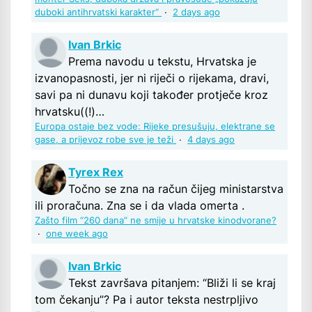
duboki antihrvatski karakter“
·
2 days ago
Ivan Brkic
Prema navodu u tekstu, Hrvatska je
izvanopasnosti, jer ni riječi o rijekama, dravi,
savi pa ni dunavu koji također protječe kroz
hrvatsku((!)…
Europa ostaje bez vode: Rijeke presušuju, elektrane se
gase, a prijevoz robe sve je teži
·
4 days ago
Tyrex Rex
Točno se zna na račun čijeg ministarstva
ili proračuna. Zna se i da vlada omerta .
Zašto film “260 dana” ne smije u hrvatske kinodvorane?
·
one week ago
Ivan Brkic
Tekst završava pitanjem: “Bliži li se kraj
tom čekanju”? Pa i autor teksta nestrpljivo