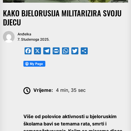
KAKO BJELORUSIJA MILITARIZIRA SVOJU
DJECU
Anđelka
7. Studenoga 2025.
Facebook
X
Telegram
PrintFriendly
WhatsApp
Twitter
Share
Vrijeme:
4 min, 35 sec
Više od polovice aktivnosti u bjeloruskim
školama bavi se temama rata, smrti i
samopožrtvovanja. Kojim se mjerama djeca