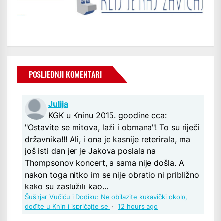
POSLJEDNJI KOMENTARI
Julija
KGK u Kninu 2015. goodine cca:
"Ostavite se mitova, laži i obmana"! To su riječi
državnika!!! Ali, i ona je kasnije reterirala, ma
još isti dan jer je Jakova poslala na
Thompsonov koncert, a sama nije došla. A
nakon toga nitko im se nije obratio ni približno
kako su zaslužili kao...
Šušnjar Vučiću i Dodiku: Ne obilazite kukavički okolo,
dođite u Knin i ispričajte se
·
12 hours ago