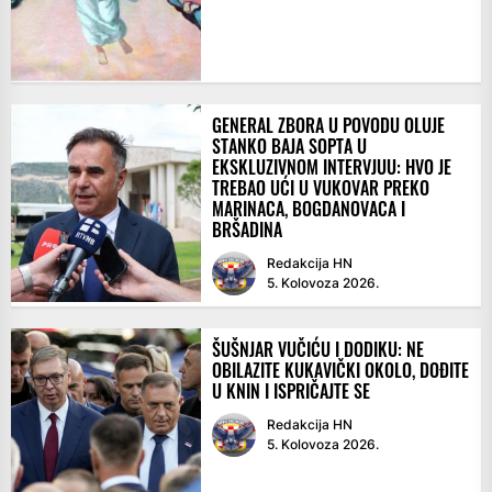
GENERAL ZBORA U POVODU OLUJE
STANKO BAJA SOPTA U
EKSKLUZIVNOM INTERVJUU: HVO JE
TREBAO UĆI U VUKOVAR PREKO
MARINACA, BOGDANOVACA I
BRŠADINA
Redakcija HN
5. Kolovoza 2026.
ŠUŠNJAR VUČIĆU I DODIKU: NE
OBILAZITE KUKAVIČKI OKOLO, DOĐITE
U KNIN I ISPRIČAJTE SE
Redakcija HN
5. Kolovoza 2026.