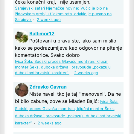
čeka konačni kraj, i nije usamljen.
Sarajevski safari Njemačke novine: Vučić je bio na
židovskom groblju tijekom rata, odakle je pucano na
Sarajevo
·
2 weeks ago
Baltimor12
Poštovani u pravu ste, iako sam mislio
kako se podrazumijeva kao odgovor na pitanje
komentatorice. Svako dobro
Ivica Šola: Sudski proces Glavašu montiran, ključni
monter Šeks, duboka država i pravosuđe „pokazuju
duboki antihrvatski karakter“
·
2 weeks ago
Zdravko Gavran
Niste naveli tko je taj "imenovani". Da ne
bi bilo zabune, zove se Mladen Bajić:
Ivica Šola:
Sudski proces Glavašu montiran, ključni monter Šeks,
duboka država i pravosuđe „pokazuju duboki antihrvatski
karakter“
·
2 weeks ago