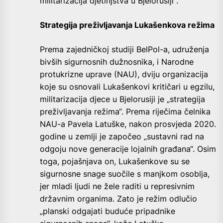
militarizacija djetinjstva u Bjelorusiji“.
Strategija preživljavanja Lukašenkova režima
Prema zajedničkoj studiji BelPol-a, udruženja
bivših sigurnosnih dužnosnika, i Narodne
protukrizne uprave (NAU), dviju organizacija
koje su osnovali Lukašenkovi kritičari u egzilu,
militarizacija djece u Bjelorusiji je „strategija
preživljavanja režima“. Prema riječima čelnika
NAU-a Pavela Latuške, nakon prosvjeda 2020.
godine u zemlji je započeo „sustavni rad na
odgoju nove generacije lojalnih građana“. Osim
toga, pojašnjava on, Lukašenkove su se
sigurnosne snage suočile s manjkom osoblja,
jer mladi ljudi ne žele raditi u represivnim
državnim organima. Zato je režim odlučio
„planski odgajati buduće pripadnike