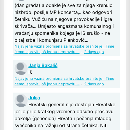
(dan grada) a odakle je sve za njega krenulo
nizbrdo, poslije MP koncerta,.. kao odgovori
četniku Vučiću na njegove provokacije i igre
skrivača... Umjesto angažmana komunalnog i
vraćanju spomenika kojega je IS srušio - ne
pitaj srbe i komunjaru Plenković...
Najavljena važna promjena za hrvatske branitelje: 'Time
ćemo ispraviti još jednu nepravdu' –
·
2 days ago
Janja Bakalić
Iš
Najavljena važna promjena za hrvatske branitelje: 'Time
ćemo ispraviti još jednu nepravdu' –
·
2 days ago
Julija
Hrvatski general nije dostojan Hrvatske
jer je prije kratkog vremena odšutio proslavu
pokolja (genocida) Hrvata i pečenja mladog
svećenika na ražnju od strane četnika. Niti