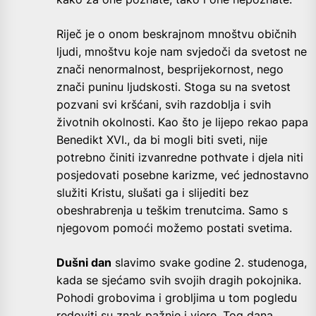
Riječ je o onom beskrajnom mnoštvu običnih
ljudi, mnoštvu koje nam svjedoči da svetost ne
znači nenormalnost, besprijekornost, nego
znači puninu ljudskosti. Stoga su na svetost
pozvani svi kršćani, svih razdoblja i svih
životnih okolnosti. Kao što je lijepo rekao papa
Benedikt XVI., da bi mogli biti sveti, nije
potrebno činiti izvanredne pothvate i djela niti
posjedovati posebne karizme, već jednostavno
služiti Kristu, slušati ga i slijediti bez
obeshrabrenja u teškim trenutcima. Samo s
njegovom pomoći možemo postati svetima.
Dušni dan
slavimo svake godine 2. studenoga,
kada se sjećamo svih svojih dragih pokojnika.
Pohodi grobovima i grobljima u tom pogledu
redoviti su znak pažnje i vjere. Tog dana