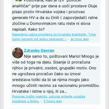
analitičar" prije par dana a uoči proslave Oluje
pisao protiv Hrvatske vojske i prozivao
generale HV-a da su činili ( zapovijedali) ratne
zločine u Domovinskom ratu niste ni slova
napisali. Kako to?
Najavljena važna promjena za hrvatske branitelje: 'Time
ćemo ispraviti još jednu nepravdu' –
·
an hour ago
Zdravko Gavran
Nije samo to, poštovani Mario! Mnogo je
više od toga na djelu. Sisanje iz proračuna
njihov je privatni, osobni, grupaški motiv. Ono
ne ugrožava proračun (iako su iznosi
sredstava toliki da bi se njima moglo jako
mnogo učiniti recimo za nacionalnu promidžbu
Hrvatske i istine o njoj, ili za...
Pupovac tražio reakciju, udruge prijavile ustaške
pozdrave u Kninu
·
5 hours ago