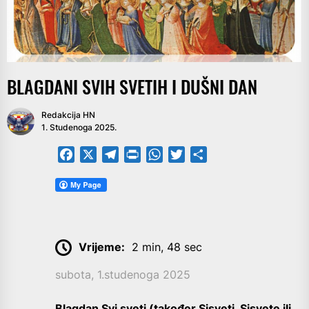
BLAGDANI SVIH SVETIH I DUŠNI DAN
Redakcija HN
1. Studenoga 2025.
Facebook
X
Telegram
PrintFriendly
WhatsApp
Twitter
Share
Vrijeme:
2 min, 48 sec
subota, 1.studenoga 2025
Blagdan Svi sveti (također Sisveti, Sisvete ili