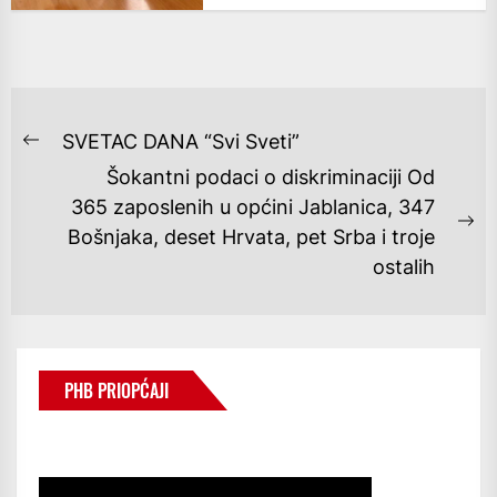
NAVIGACIJA
SVETAC DANA “Svi Sveti”
Previous
OBJAVA
Šokantni podaci o diskriminaciji Od
post:
365 zaposlenih u općini Jablanica, 347
Ne
Bošnjaka, deset Hrvata, pet Srba i troje
po
ostalih
PHB PRIOPĆAJI