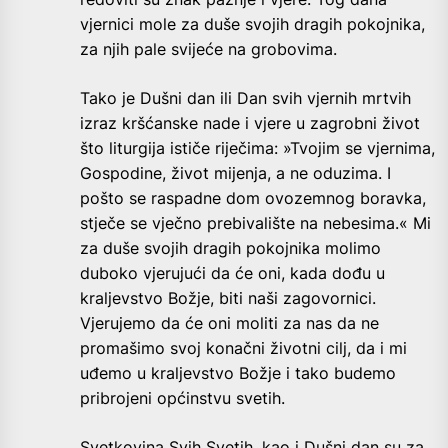
vjernici mole za duše svojih dragih pokojnika,
za njih pale svijeće na grobovima.
Tako je Dušni dan ili Dan svih vjernih mrtvih
izraz kršćanske nade i vjere u zagrobni život
što liturgija ističe riječima: »Tvojim se vjernima,
Gospodine, život mijenja, a ne oduzima. I
pošto se raspadne dom ovozemnog boravka,
stječe se vječno prebivalište na nebesima.« Mi
za duše svojih dragih pokojnika molimo
duboko vjerujući da će oni, kada dođu u
kraljevstvo Božje, biti naši zagovornici.
Vjerujemo da će oni moliti za nas da ne
promašimo svoj konačni životni cilj, da i mi
uđemo u kraljevstvo Božje i tako budemo
pribrojeni općinstvu svetih.
Svetkovina Svih Svetih, kao i Dušni dan su za