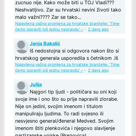
zucnuo nije. Kako može biti u TOJ Vladi???
Neshvatljivo. Zar su hrvatski nevini životi tako
malo važni???? Zar se tako...
Najavljena važna promjena za hrvatske branitelje: 'Time
ćemo ispraviti još jednu nepravdu' –
·
2 days ago
Janja Bakalić
Iš nedostojna si odgovora nakon što si
hrvatskog generala usporedila s četnikom .Iš
Najavljena važna promjena za hrvatske branitelje: 'Time
ćemo ispraviti još jednu nepravdu' –
·
2 days ago
Julija
Najgori tip ljudi - političara su oni koji
svoje ime i ono što su prije napravili zlorabe.
Nije on jedini, svojim imenom i titulom
manipuliraju ljudima. To radi svjesno ili
nesvjesno general/đeneral Medved. Svojim
imenom štiti plenkovića i njegovo slavljenje
partizanske vojske (Brezovica),...