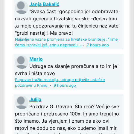
Janja Bakalić
"Svaka čast "gospodine jer odobravate
nazvati generala hrvatske vojske -đeneralom
,a moje upozoravanje na tu činjenicu nazivate
"grubi nasrtaj"! Ma bravo!
Najavljena važna promjena za hrvatske branitelje: 'Time
ćemo ispraviti još jednu nepravdu' –
·
7 hours ago
Mario
Udruge za sisanje proračuna a to im je i
svrha i ništa novo
Pupovac tražio reakciju, udruge prijavile ustaške
pozdrave u Kninu
·
9 hours ago
Julija
Pozdrav G. Gavran. Šta reći? Već je sve
prepričano i pretreseno 100x. Imamo trenutno
što imamo. Ja vjerujem i znam da ako ovi
ratovi ne dođu do nas, ako budemo imali mir,