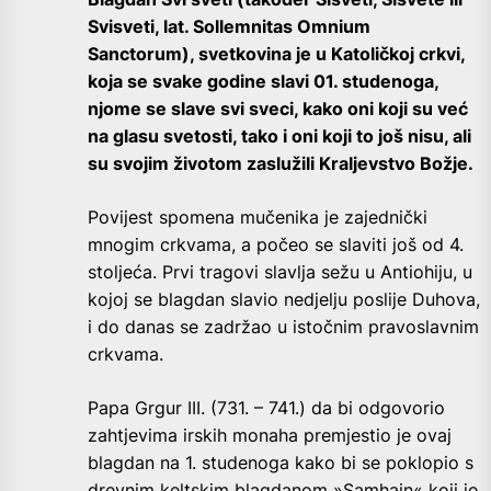
Svisveti, lat. Sollemnitas Omnium
Sanctorum), svetkovina je u Katoličkoj crkvi,
koja se svake godine slavi 01. studenoga,
njome se slave svi sveci, kako oni koji su već
na glasu svetosti, tako i oni koji to još nisu, ali
su svojim životom zaslužili Kraljevstvo Božje.
Povijest spomena mučenika je zajednički
mnogim crkvama, a počeo se slaviti još od 4.
stoljeća. Prvi tragovi slavlja sežu u Antiohiju, u
kojoj se blagdan slavio nedjelju poslije Duhova,
i do danas se zadržao u istočnim pravoslavnim
crkvama.
Papa Grgur III. (731. – 741.) da bi odgovorio
zahtjevima irskih monaha premjestio je ovaj
blagdan na 1. studenoga kako bi se poklopio s
drevnim keltskim blagdanom »Samhain« koji je