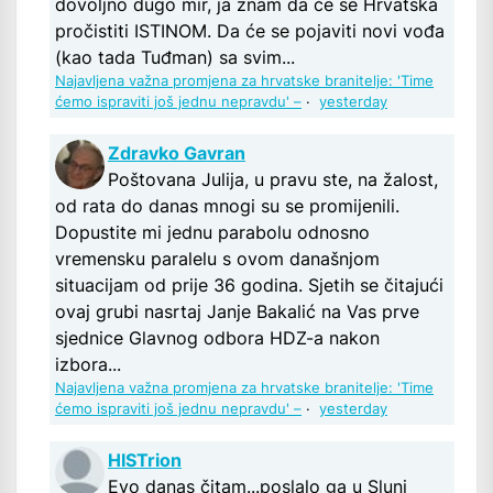
dovoljno dugo mir, ja znam da će se Hrvatska
pročistiti ISTINOM. Da će se pojaviti novi vođa
(kao tada Tuđman) sa svim...
Najavljena važna promjena za hrvatske branitelje: 'Time
ćemo ispraviti još jednu nepravdu' –
·
yesterday
Zdravko Gavran
Poštovana Julija, u pravu ste, na žalost,
od rata do danas mnogi su se promijenili.
Dopustite mi jednu parabolu odnosno
vremensku paralelu s ovom današnjom
situacijam od prije 36 godina. Sjetih se čitajući
ovaj grubi nasrtaj Janje Bakalić na Vas prve
sjednice Glavnog odbora HDZ-a nakon
izbora...
Najavljena važna promjena za hrvatske branitelje: 'Time
ćemo ispraviti još jednu nepravdu' –
·
yesterday
HISTrion
Evo danas čitam...poslalo ga u Slunj