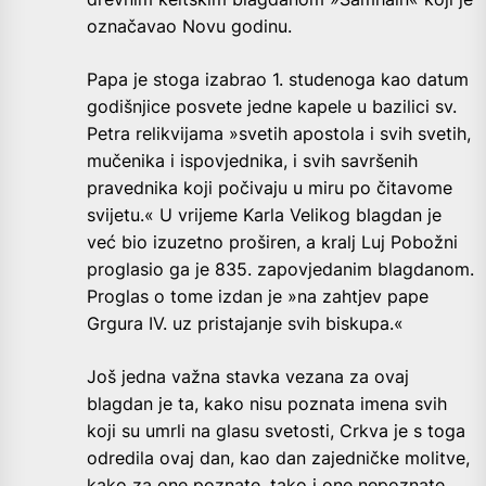
označavao Novu godinu.
Papa je stoga izabrao 1. studenoga kao datum
godišnjice posvete jedne kapele u bazilici sv.
Petra relikvijama »svetih apostola i svih svetih,
mučenika i ispovjednika, i svih savršenih
pravednika koji počivaju u miru po čitavome
svijetu.« U vrijeme Karla Velikog blagdan je
već bio izuzetno proširen, a kralj Luj Pobožni
proglasio ga je 835. zapovjedanim blagdanom.
Proglas o tome izdan je »na zahtjev pape
Grgura IV. uz pristajanje svih biskupa.«
Još jedna važna stavka vezana za ovaj
blagdan je ta, kako nisu poznata imena svih
koji su umrli na glasu svetosti, Crkva je s toga
odredila ovaj dan, kao dan zajedničke molitve,
kako za one poznate, tako i one nepoznate.