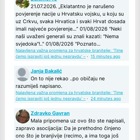
21.07.2026. „Eklatantno je narušeno
povjerenje nacije u Hrvatsku vojsku, u koju su
uz Crkvu, svaka Hrvatica i svaki Hrvat dosada
imali najveće povjerenje...“ 01/08/2026 "Neki
naši uvaženi generali su znali kazati: "Nema
svjedoka"!.." 01/08/2026 "Poznato...
Najavljena važna promjena za hrvatske branitelje: 'Time
ćemo ispraviti još jednu nepravdu' –
·
15 minutes ago
Janja Bakalić
On to nije rekao ..po običaju ne
razumiješ napisano.
Najavljena važna promjena za hrvatske branitelje: 'Time
ćemo ispraviti još jednu nepravdu' –
·
24 minutes ago
Zdravko Gavran
Mala pripomena uz ovo što ste napisali,
zapravo asocijacija: Da je prethodno činjeno
ono što je branjivije (recimo, a ima toga još