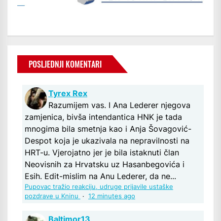
POSLJEDNJI KOMENTARI
Tyrex Rex
Razumijem vas. I Ana Lederer njegova
zamjenica, bivša intendantica HNK je tada
mnogima bila smetnja kao i Anja Šovagović-
Despot koja je ukazivala na nepravilnosti na
HRT-u. Vjerojatno jer je bila istaknuti član
Neovisnih za Hrvatsku uz Hasanbegovića i
Esih. Edit-mislim na Anu Lederer, da ne...
Pupovac tražio reakciju, udruge prijavile ustaške
pozdrave u Kninu
·
12 minutes ago
Baltimor13