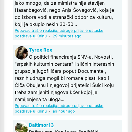
jako mnogo, da za mimistra nije stavljen
Hasanbegović, nego Anja Šovagović, koja je
do izbora vodila stranački odbor za kulturu,
koji je okupio nekih 30-50...
Pupovac tražio reakciju, udruge prijavile ustaške
pozdrave u Kninu
·
29 minutes ago
Tyrex Rex
O politici financiranja SNV-a, Novosti,
"srpskih kulturnih centara" i sličnih interesnih
grupacija jugofiličara poput Documente ,
raznih udruga mogli bi romane pisati kao i
Čiča Obuljenu i njegovoj prijatelici Šuici koju
treba zamijeniti njegova kćer kojoj je
namijenjena ta uloga...
Pupovac tražio reakciju, udruge prijavile ustaške
pozdrave u Kninu
·
an hour ago
Baltimor13
Poštovana, Kad je tzv "politički