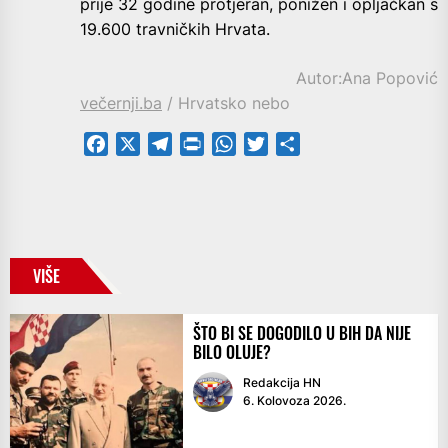
prije 32 godine protjeran, ponižen i opljačkan s
19.600 travničkih Hrvata.
Autor:Ana Popović
večernji.ba
/ Hrvatsko nebo
Facebook
X
Telegram
PrintFriendly
WhatsApp
Twitter
Share
VIŠE
ŠTO BI SE DOGODILO U BIH DA NIJE
BILO OLUJE?
Redakcija HN
6. Kolovoza 2026.