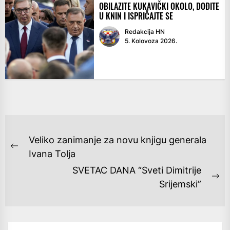
OBILAZITE KUKAVIČKI OKOLO, DOĐITE
U KNIN I ISPRIČAJTE SE
Redakcija HN
5. Kolovoza 2026.
NAVIGACIJA
Veliko zanimanje za novu knjigu generala
OBJAVA
Previous
Ivana Tolja
post:
SVETAC DANA “Sveti Dimitrije
Ne
Srijemski”
po