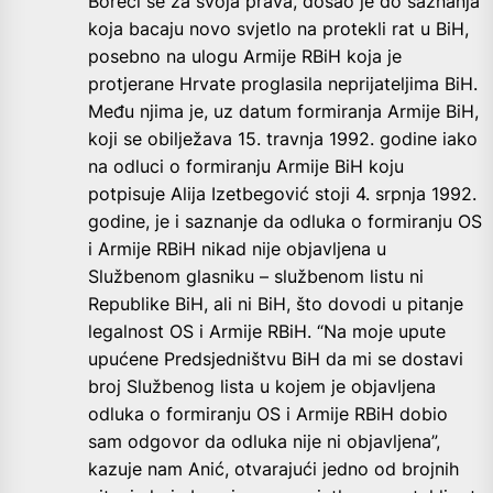
Boreći se za svoja prava, došao je do saznanja
koja bacaju novo svjetlo na protekli rat u BiH,
posebno na ulogu Armije RBiH koja je
protjerane Hrvate proglasila neprijateljima BiH.
Među njima je, uz datum formiranja Armije BiH,
koji se obilježava 15. travnja 1992. godine iako
na odluci o formiranju Armije BiH koju
potpisuje Alija Izetbegović stoji 4. srpnja 1992.
godine, je i saznanje da odluka o formiranju OS
i Armije RBiH nikad nije objavljena u
Službenom glasniku – službenom listu ni
Republike BiH, ali ni BiH, što dovodi u pitanje
legalnost OS i Armije RBiH. “Na moje upute
upućene Predsjedništvu BiH da mi se dostavi
broj Službenog lista u kojem je objavljena
odluka o formiranju OS i Armije RBiH dobio
sam odgovor da odluka nije ni objavljena”,
kazuje nam Anić, otvarajući jedno od brojnih