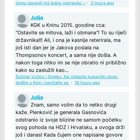
ćemo ispraviti još jednu nepravdu' –
·
2 hours ago
Julija
KGK u Kninu 2015. goodine cca:
"Ostavite se mitova, laži i obmana"! To su riječi
državnika!!! Ali, i ona je kasnije reterirala, ma
još isti dan jer je Jakova poslala na
Thompsonov koncert, a sama nije došla. A
nakon toga nitko im se nije obratio ni približno
kako su zaslužili kao...
Šušnjar Vučiću i Dodiku: Ne obilazite kukavički okolo,
dođite u Knin i ispričajte se
·
18 hours ago
Julija
Znam, samo volim da to netko drugi
kaže. Plenković je generala Gasnovića
odstranio iz svoje blizine ne samom početku
svog pohoda na HDZ i Hrvatsku, a ovoga drži
još i danas! Kada čujem one napisane govore