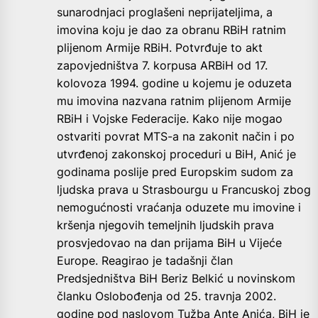
sunarodnjaci proglašeni neprijateljima, a
imovina koju je dao za obranu RBiH ratnim
plijenom Armije RBiH. Potvrđuje to akt
zapovjedništva 7. korpusa ARBiH od 17.
kolovoza 1994. godine u kojemu je oduzeta
mu imovina nazvana ratnim plijenom Armije
RBiH i Vojske Federacije. Kako nije mogao
ostvariti povrat MTS-a na zakonit način i po
utvrđenoj zakonskoj proceduri u BiH, Anić je
godinama poslije pred Europskim sudom za
ljudska prava u Strasbourgu u Francuskoj zbog
nemogućnosti vraćanja oduzete mu imovine i
kršenja njegovih temeljnih ljudskih prava
prosvjedovao na dan prijama BiH u Vijeće
Europe. Reagirao je tadašnji član
Predsjedništva BiH Beriz Belkić u novinskom
članku Oslobođenja od 25. travnja 2002.
godine pod naslovom Tužba Ante Anića, BiH je