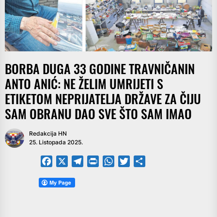
BORBA DUGA 33 GODINE TRAVNIČANIN
ANTO ANIĆ: NE ŽELIM UMRIJETI S
ETIKETOM NEPRIJATELJA DRŽAVE ZA ČIJU
SAM OBRANU DAO SVE ŠTO SAM IMAO
Redakcija HN
25. Listopada 2025.
Facebook
X
Telegram
PrintFriendly
WhatsApp
Twitter
Share