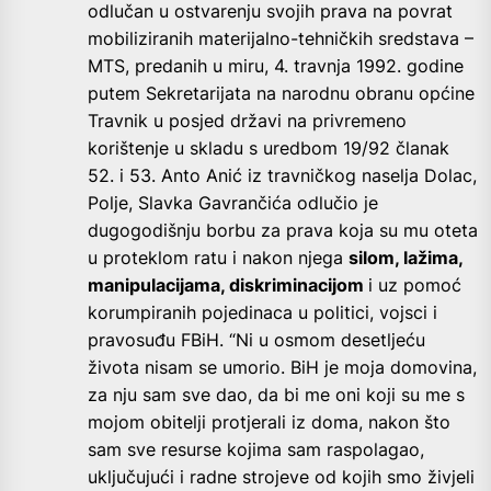
odlučan u ostvarenju svojih prava na povrat
mobiliziranih materijalno-tehničkih sredstava –
MTS, predanih u miru, 4. travnja 1992. godine
putem Sekretarijata na narodnu obranu općine
Travnik u posjed državi na privremeno
korištenje u skladu s uredbom 19/92 članak
52. i 53. Anto Anić iz travničkog naselja Dolac,
Polje, Slavka Gavrančića odlučio je
dugogodišnju borbu za prava koja su mu oteta
u proteklom ratu i nakon njega
silom, lažima,
manipulacijama, diskriminacijom
i uz pomoć
korumpiranih pojedinaca u politici, vojsci i
pravosuđu FBiH. “Ni u osmom desetljeću
života nisam se umorio. BiH je moja domovina,
za nju sam sve dao, da bi me oni koji su me s
mojom obitelji protjerali iz doma, nakon što
sam sve resurse kojima sam raspolagao,
uključujući i radne strojeve od kojih smo živjeli