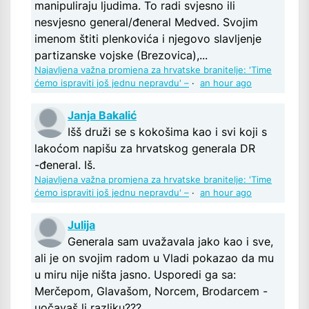
manipuliraju ljudima. To radi svjesno ili
nesvjesno general/đeneral Medved. Svojim
imenom štiti plenkovića i njegovo slavljenje
partizanske vojske (Brezovica),...
Najavljena važna promjena za hrvatske branitelje: 'Time
ćemo ispraviti još jednu nepravdu' –
·
an hour ago
Janja Bakalić
Išš druži se s kokošima kao i svi koji s
lakoćom napišu za hrvatskog generala DR
-đeneral. Iš.
Najavljena važna promjena za hrvatske branitelje: 'Time
ćemo ispraviti još jednu nepravdu' –
·
an hour ago
Julija
Generala sam uvažavala jako kao i sve,
ali je on svojim radom u Vladi pokazao da mu
u miru nije ništa jasno. Usporedi ga sa:
Merčepom, Glavašom, Norcem, Brodarcem -
uočavaš li razliku???