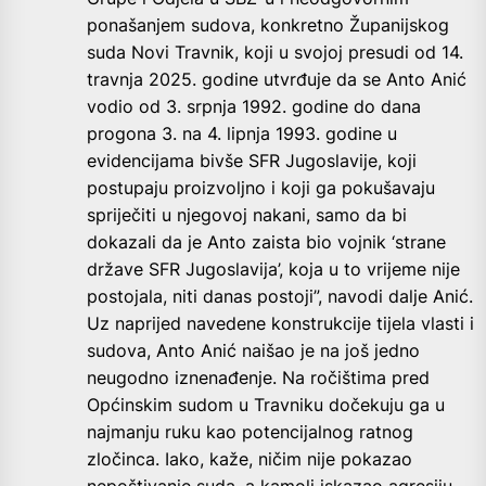
ponašanjem sudova, konkretno Županijskog
suda Novi Travnik, koji u svojoj presudi od 14.
travnja 2025. godine utvrđuje da se Anto Anić
vodio od 3. srpnja 1992. godine do dana
progona 3. na 4. lipnja 1993. godine u
evidencijama bivše SFR Jugoslavije, koji
postupaju proizvoljno i koji ga pokušavaju
spriječiti u njegovoj nakani, samo da bi
dokazali da je Anto zaista bio vojnik ‘strane
države SFR Jugoslavija’, koja u to vrijeme nije
postojala, niti danas postoji”, navodi dalje Anić.
Uz naprijed navedene konstrukcije tijela vlasti i
sudova, Anto Anić naišao je na još jedno
neugodno iznenađenje. Na ročištima pred
Općinskim sudom u Travniku dočekuju ga u
najmanju ruku kao potencijalnog ratnog
zločinca. Iako, kaže, ničim nije pokazao
nepoštivanje suda, a kamoli iskazao agresiju,