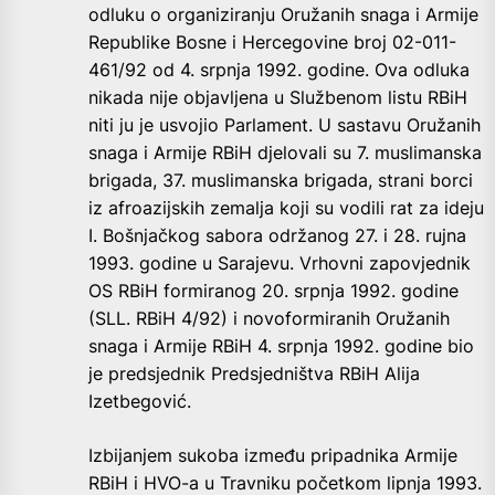
odluku o organiziranju Oružanih snaga i Armije
Republike Bosne i Hercegovine broj 02-011-
461/92 od 4. srpnja 1992. godine. Ova odluka
nikada nije objavljena u Službenom listu RBiH
niti ju je usvojio Parlament. U sastavu Oružanih
snaga i Armije RBiH djelovali su 7. muslimanska
brigada, 37. muslimanska brigada, strani borci
iz afroazijskih zemalja koji su vodili rat za ideju
I. Bošnjačkog sabora održanog 27. i 28. rujna
1993. godine u Sarajevu. Vrhovni zapovjednik
OS RBiH formiranog 20. srpnja 1992. godine
(SLL. RBiH 4/92) i novoformiranih Oružanih
snaga i Armije RBiH 4. srpnja 1992. godine bio
je predsjednik Predsjedništva RBiH Alija
Izetbegović.
Izbijanjem sukoba između pripadnika Armije
RBiH i HVO-a u Travniku početkom lipnja 1993.