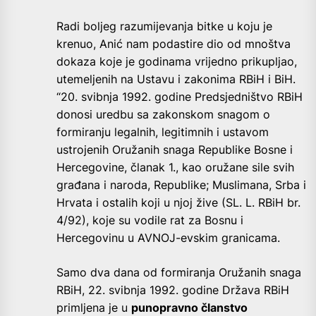
Radi boljeg razumijevanja bitke u koju je
krenuo, Anić nam podastire dio od mnoštva
dokaza koje je godinama vrijedno prikupljao,
utemeljenih na Ustavu i zakonima RBiH i BiH.
“20. svibnja 1992. godine Predsjedništvo RBiH
donosi uredbu sa zakonskom snagom o
formiranju legalnih, legitimnih i ustavom
ustrojenih Oružanih snaga Republike Bosne i
Hercegovine, članak 1., kao oružane sile svih
građana i naroda, Republike; Muslimana, Srba i
Hrvata i ostalih koji u njoj žive (SL. L. RBiH br.
4/92), koje su vodile rat za Bosnu i
Hercegovinu u AVNOJ-evskim granicama.
Samo dva dana od formiranja Oružanih snaga
RBiH, 22. svibnja 1992. godine Država RBiH
primljena je u
punopravno članstvo