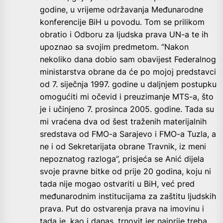
godine, u vrijeme održavanja Međunarodne
konferencije BiH u povodu. Tom se prilikom
obratio i Odboru za ljudska prava UN-a te ih
upoznao sa svojim predmetom. “Nakon
nekoliko dana dobio sam obavijest Federalnog
ministarstva obrane da će po mojoj predstavci
od 7. siječnja 1997. godine u daljnjem postupku
omogućiti mi očevid i preuzimanje MTS-a, što
je i učinjeno 7. prosinca 2005. godine. Tada su
mi vraćena dva od šest traženih materijalnih
sredstava od FMO-a Sarajevo i FMO-a Tuzla, a
ne i od Sekretarijata obrane Travnik, iz meni
nepoznatog razloga”, prisjeća se Anić dijela
svoje pravne bitke od prije 20 godina, koju ni
tada nije mogao ostvariti u BiH, već pred
međunarodnim institucijama za zaštitu ljudskih
prava. Put do ostvarenja prava na imovinu i
tada je, kao i danas, trnovit jer najprije treba