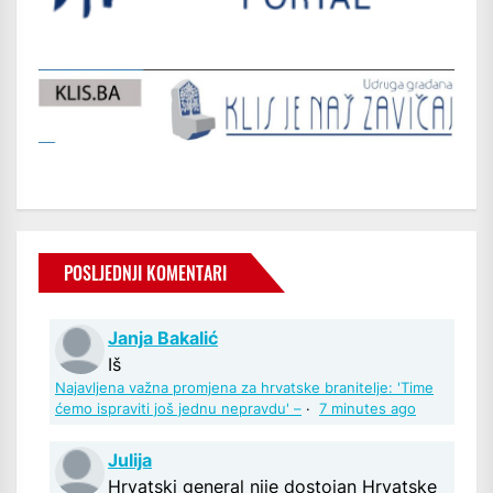
POSLJEDNJI KOMENTARI
Janja Bakalić
Iš
Najavljena važna promjena za hrvatske branitelje: 'Time
ćemo ispraviti još jednu nepravdu' –
·
7 minutes ago
Julija
Hrvatski general nije dostojan Hrvatske