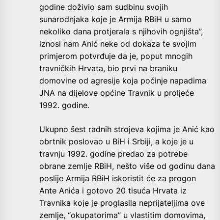
godine doživio sam sudbinu svojih
sunarodnjaka koje je Armija RBiH u samo
nekoliko dana protjerala s njihovih ognjišta”,
iznosi nam Anić neke od dokaza te svojim
primjerom potvrđuje da je, poput mnogih
travničkih Hrvata, bio prvi na braniku
domovine od agresije koja počinje napadima
JNA na dijelove općine Travnik u proljeće
1992. godine.
Ukupno šest radnih strojeva kojima je Anić kao
obrtnik poslovao u BiH i Srbiji, a koje je u
travnju 1992. godine predao za potrebe
obrane zemlje RBiH, nešto više od godinu dana
poslije Armija RBiH iskoristit će za progon
Ante Anića i gotovo 20 tisuća Hrvata iz
Travnika koje je proglasila neprijateljima ove
zemlje, “okupatorima” u vlastitim domovima,