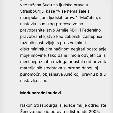
već tužena Sudu za ljudska prava u
Strasbourgu, kaže “Više nema šale s
manipulacijom ljudskih prava”. “Međutim, u
nastavku sudskog procesa vojno
pravobraniteljstvo Armije RBiH i Federalno
pravobraniteljstvo kao zakonski zastupnici
tuženih nastavljaju s proizvoljnim i
diskriminirajućim načinom negirati postojanje
moje imovine, tako da je i moja odvjetnica iz
meni nepoznatih razloga odustala od povrata
materijalnih sredstava suprotno danoj joj
punomoći”, objašnjava Anić koji pravnu bitku
nastavlja sam.
Međunarodni sudovi
Nakon Strasbourga, sljedeće mu je odredište
Ženeva, gdje je boravio u listopadu 2005.