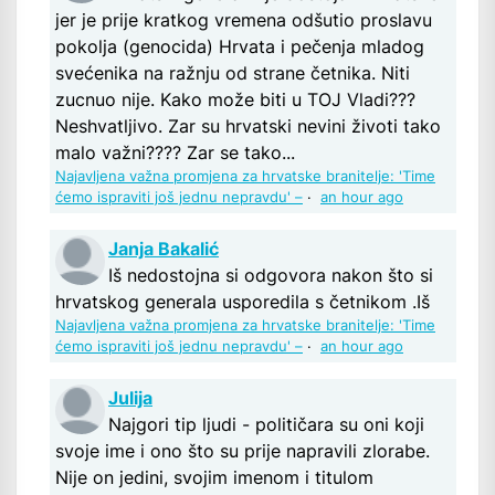
jer je prije kratkog vremena odšutio proslavu
pokolja (genocida) Hrvata i pečenja mladog
svećenika na ražnju od strane četnika. Niti
zucnuo nije. Kako može biti u TOJ Vladi???
Neshvatljivo. Zar su hrvatski nevini životi tako
malo važni???? Zar se tako...
Najavljena važna promjena za hrvatske branitelje: 'Time
ćemo ispraviti još jednu nepravdu' –
·
an hour ago
Janja Bakalić
Iš nedostojna si odgovora nakon što si
hrvatskog generala usporedila s četnikom .Iš
Najavljena važna promjena za hrvatske branitelje: 'Time
ćemo ispraviti još jednu nepravdu' –
·
an hour ago
Julija
Najgori tip ljudi - političara su oni koji
svoje ime i ono što su prije napravili zlorabe.
Nije on jedini, svojim imenom i titulom