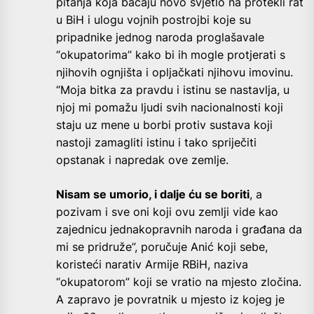
pitanja koja bacaju novo svjetlo na protekli rat
u BiH i ulogu vojnih postrojbi koje su
pripadnike jednog naroda proglašavale
“okupatorima” kako bi ih mogle protjerati s
njihovih ognjišta i opljačkati njihovu imovinu.
“Moja bitka za pravdu i istinu se nastavlja, u
njoj mi pomažu ljudi svih nacionalnosti koji
staju uz mene u borbi protiv sustava koji
nastoji zamagliti istinu i tako spriječiti
opstanak i napredak ove zemlje.
Nisam se umorio, i dalje ću se boriti
, a
pozivam i sve oni koji ovu zemlji vide kao
zajednicu jednakopravnih naroda i građana da
mi se pridruže”, poručuje Anić koji sebe,
koristeći narativ Armije RBiH, naziva
“okupatorom” koji se vratio na mjesto zločina.
A zapravo je povratnik u mjesto iz kojeg je