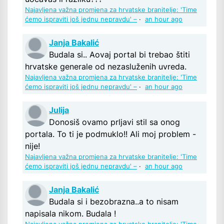
Najavljena važna promjena za hrvatske branitelje: 'Time
ćemo ispraviti još jednu nepravdu' –
·
an hour ago
Janja Bakalić
Budala si.. Aovaj portal bi trebao štiti
hrvatske generale od nezasluženih uvreda.
Najavljena važna promjena za hrvatske branitelje: 'Time
ćemo ispraviti još jednu nepravdu' –
·
an hour ago
Julija
Donosiš ovamo prljavi stil sa onog
portala. To ti je podmuklo!! Ali moj problem -
nije!
Najavljena važna promjena za hrvatske branitelje: 'Time
ćemo ispraviti još jednu nepravdu' –
·
an hour ago
Janja Bakalić
Budala si i bezobrazna..a to nisam
napisala nikom. Budala !