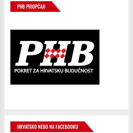
PHB PRIOPĆAJI
HRVATSKO NEBO NA FACEBOOKU