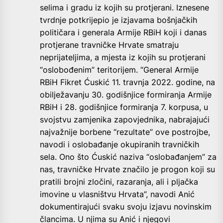
selima i gradu iz kojih su protjerani. Iznesene
tvrdnje potkrijepio je izjavama bošnjačkih
političara i generala Armije RBiH koji i danas
protjerane travničke Hrvate smatraju
neprijateljima, a mjesta iz kojih su protjerani
“oslobođenim” teritorijem. “General Armije
RBiH Fikret Ćuskić 11. travnja 2022. godine, na
obilježavanju 30. godišnjice formiranja Armije
RBiH i 28. godišnjice formiranja 7. korpusa, u
svojstvu zamjenika zapovjednika, nabrajajući
najvažnije borbene “rezultate” ove postrojbe,
navodi i oslobađanje okupiranih travničkih
sela. Ono što Ćuskić naziva “oslobađanjem” za
nas, travničke Hrvate značilo je progon koji su
pratili brojni zločini, razaranja, ali i pljačka
imovine u vlasništvu Hrvata”, navodi Anić
dokumentirajući svaku svoju izjavu novinskim
člancima. U njima su Anić i njegovi