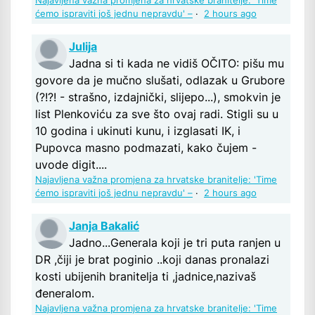
Najavljena važna promjena za hrvatske branitelje: 'Time
ćemo ispraviti još jednu nepravdu' –
·
2 hours ago
Julija
Jadna si ti kada ne vidiš OČITO: pišu mu
govore da je mučno slušati, odlazak u Grubore
(?!?! - strašno, izdajnički, slijepo...), smokvin je
list Plenkoviću za sve što ovaj radi. Stigli su u
10 godina i ukinuti kunu, i izglasati IK, i
Pupovca masno podmazati, kako čujem -
uvode digit....
Najavljena važna promjena za hrvatske branitelje: 'Time
ćemo ispraviti još jednu nepravdu' –
·
2 hours ago
Janja Bakalić
Jadno...Generala koji je tri puta ranjen u
DR ,čiji je brat poginio ..koji danas pronalazi
kosti ubijenih branitelja ti ,jadnice,nazivaš
đeneralom.
Najavljena važna promjena za hrvatske branitelje: 'Time