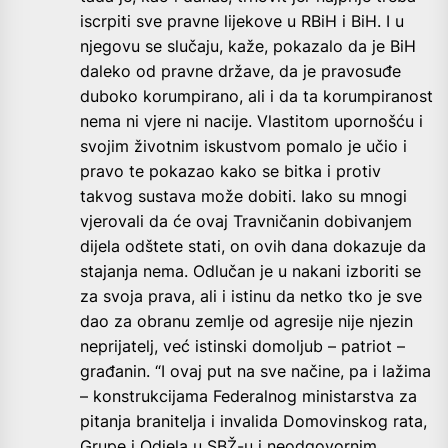
iscrpiti sve pravne lijekove u RBiH i BiH. I u
njegovu se slučaju, kaže, pokazalo da je BiH
daleko od pravne države, da je pravosuđe
duboko korumpirano, ali i da ta korumpiranost
nema ni vjere ni nacije. Vlastitom upornošću i
svojim životnim iskustvom pomalo je učio i
pravo te pokazao kako se bitka i protiv
takvog sustava može dobiti. Iako su mnogi
vjerovali da će ovaj Travničanin dobivanjem
dijela odštete stati, on ovih dana dokazuje da
stajanja nema. Odlučan je u nakani izboriti se
za svoja prava, ali i istinu da netko tko je sve
dao za obranu zemlje od agresije nije njezin
neprijatelj, već istinski domoljub – patriot –
građanin. “I ovaj put na sve načine, pa i lažima
– konstrukcijama Federalnog ministarstva za
pitanja branitelja i invalida Domovinskog rata,
Grupe i Odjela u SBŽ-u i neodgovornim