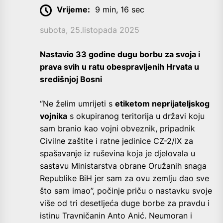
Vrijeme:
9 min, 16 sec
subota, 25.listopada 2025
Nastavio 33 godine dugu borbu za svoja i
prava svih u ratu obespravljenih Hrvata u
središnjoj Bosni
“Ne želim umrijeti s
etiketom neprijateljskog
vojnika
s okupiranog teritorija u državi koju
sam branio kao vojni obveznik, pripadnik
Civilne zaštite i ratne jedinice CZ-2/IX za
spašavanje iz ruševina koja je djelovala u
sastavu Ministarstva obrane Oružanih snaga
Republike BiH jer sam za ovu zemlju dao sve
što sam imao”, počinje priču o nastavku svoje
više od tri desetljeća duge borbe za pravdu i
istinu Travničanin Anto Anić. Neumoran i