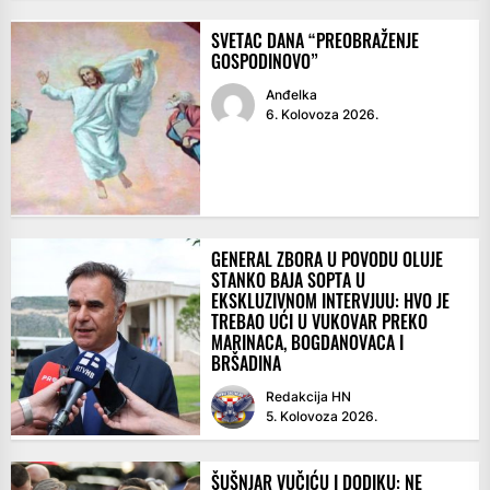
SVETAC DANA “PREOBRAŽENJE
GOSPODINOVO”
Anđelka
6. Kolovoza 2026.
GENERAL ZBORA U POVODU OLUJE
STANKO BAJA SOPTA U
EKSKLUZIVNOM INTERVJUU: HVO JE
TREBAO UĆI U VUKOVAR PREKO
MARINACA, BOGDANOVACA I
BRŠADINA
Redakcija HN
5. Kolovoza 2026.
ŠUŠNJAR VUČIĆU I DODIKU: NE