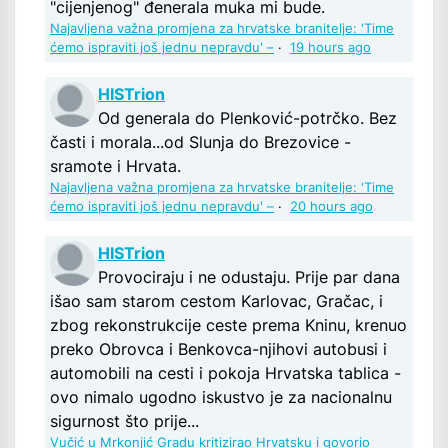
"cijenjenog" đenerala muka mi bude.
Najavljena važna promjena za hrvatske branitelje: 'Time
ćemo ispraviti još jednu nepravdu' –
·
19 hours ago
HISTrion
Od generala do Plenković-potrčko. Bez
časti i morala...od Slunja do Brezovice -
sramote i Hrvata.
Najavljena važna promjena za hrvatske branitelje: 'Time
ćemo ispraviti još jednu nepravdu' –
·
20 hours ago
HISTrion
Provociraju i ne odustaju. Prije par dana
išao sam starom cestom Karlovac, Gračac, i
zbog rekonstrukcije ceste prema Kninu, krenuo
preko Obrovca i Benkovca-njihovi autobusi i
automobili na cesti i pokoja Hrvatska tablica -
ovo nimalo ugodno iskustvo je za nacionalnu
sigurnost što prije...
Vučić u Mrkonjić Gradu kritizirao Hrvatsku i govorio