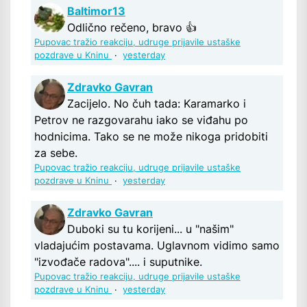
Baltimor13
Odlično rečeno, bravo 👍
Pupovac tražio reakciju, udruge prijavile ustaške
pozdrave u Kninu
·
yesterday
Zdravko Gavran
Zacijelo. No čuh tada: Karamarko i
Petrov ne razgovarahu iako se viđahu po
hodnicima. Tako se ne može nikoga pridobiti
za sebe.
Pupovac tražio reakciju, udruge prijavile ustaške
pozdrave u Kninu
·
yesterday
Zdravko Gavran
Duboki su tu korijeni... u "našim"
vladajućim postavama. Uglavnom vidimo samo
"izvođače radova".... i suputnike.
Pupovac tražio reakciju, udruge prijavile ustaške
pozdrave u Kninu
·
yesterday