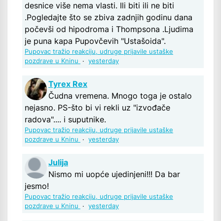
desnice više nema vlasti. Ili biti ili ne biti
.Pogledajte što se zbiva zadnjih godinu dana
počevši od hipodroma i Thompsona .Ljudima
je puna kapa Pupovčevih "Ustašoida".
Pupovac tražio reakciju, udruge prijavile ustaške
pozdrave u Kninu
·
yesterday
Tyrex Rex
Čudna vremena. Mnogo toga je ostalo
nejasno. PS-što bi vi rekli uz "izvođače
radova".... i suputnike.
Pupovac tražio reakciju, udruge prijavile ustaške
pozdrave u Kninu
·
yesterday
Julija
Nismo mi uopće ujedinjeni!!! Da bar
jesmo!
Pupovac tražio reakciju, udruge prijavile ustaške
pozdrave u Kninu
·
yesterday