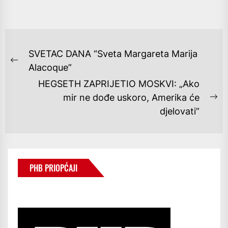
NAVIGACIJA
SVETAC DANA “Sveta Margareta Marija
OBJAVA
Previous
Alacoque”
post:
HEGSETH ZAPRIJETIO MOSKVI: „Ako
mir ne dođe uskoro, Amerika će
Ne
djelovati”
po
PHB PRIOPĆAJI