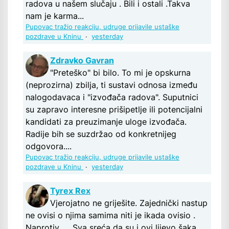
radova u našem slučaju . Bili i ostali .Takva
nam je karma...
Pupovac tražio reakciju, udruge prijavile ustaške
pozdrave u Kninu
·
yesterday
Zdravko Gavran
"Preteško" bi bilo. To mi je opskurna
(neprozirna) zbilja, ti sustavi odnosa između
nalogodavaca i "izvođača radova". Suputnici
su zapravo interesne prišipetlje ili potencijalni
kandidati za preuzimanje uloge izvođača.
Radije bih se suzdržao od konkretnijeg
odgovora....
Pupovac tražio reakciju, udruge prijavile ustaške
pozdrave u Kninu
·
yesterday
Tyrex Rex
Vjerojatno ne griješite. Zajednički nastup
ne ovisi o njima samima niti je ikada ovisio .
Naprotiv .... Sva sreća da su i ovi lijevo šaka