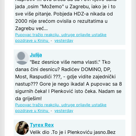
jada ,osim "Možemo" u Zagrebu, iako je i to
sve više pitanje. Pobjeda HDZ-a nikada od
2000 nije srećom ovisila o rezultatima u
Zagrebu već...
Pupovac tražio reakciju, udruge prijavile ustaške
pozdrave u Kninu
·
yesterday
Julija
"Bez desnice više nema vlasti." Tko
danas čini desnicu? Radićev DOMiNO, DP,
Most, Raspudići ???, - gdje vidite zajednički
nastup??? Gore je nego ikada! A pupovac sa 8
sigurnih čeka! I Plenković isto čeka. Nadam se
da griješim!
Pupovac tražio reakciju, udruge prijavile ustaške
pozdrave u Kninu
·
yesterday
Tyrex Rex
Velik dio .To je i Plenkoviću jasno.Bez