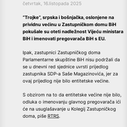
četvrtak, 16.listopada 2025
“Trojke”, srpska i bošnjačka, oslonjene na
prividnu većinu u Zastupničkom domu BiH
pokušale su oteti nadležnost Vijeću ministara
BiH i imenovati pregovarača BiH s EU.
Ipak, zastupnici Zastupničkog doma
Parlamentarne skupštine BiH nisu podržali da
se u dnevni red sjednice uvrsti prijedlog
zastupnika SDP-a Saše Magazinovića, jer za
ovaj prijedlog nije bilo entitetske većine.
S obzirom na to da entitetske većine nije bilo,
odluka o imenovanju glavnog pregovarača ići
će na usuglašavanje u Kolegij Zastupničkog
doma, piše
RTRS
.