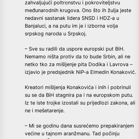
zahvaljujući poltronstvu i pokroviteljstvu
međunarodnih krugova. Ono što ih žulja jeste
nedavni sastanak lidera SNSD i HDZ-a u
Banjaluci, a na putu im je i izborna volja
srpskog naroda u Srpskoj.
– Sve su radili da uspore europski put BiH.
Nemamo ništa protiv da to bude Srbin, ali ne
netko tko za mišljenje pita Dodika i Lavrova –
izjavio je predsjednik NiP-a Elmedin Konaković.
Kreatori mišljenja Konakovića i inih i pobrinuli
su se da BiH stagnira pa i na europskom putu.
Iz te iste trojke izostali su prijedlozi zakona, ali
ne i mešetarenje.
– Mi se godinu dana susrećemo prepakiranjem
većine u tajnom aranžmanu. Tad počinju