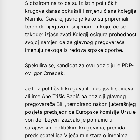
S obzirom na to da su iz istih političkih
krugova danas pokušali i smjenu člana kolegija
Marinka Čavare, jasno je kako su pripremali
teren da njegovom smjenom, o kojoj će se
također izjašnjavati Kolegij osigura prohodnost
svojoj namjeri da za glavnog pregovarača
imenuju nekoga iz redova srpske oporbe.
Spekulira se, kandidat za ovu poziciju je PDP-
ov Igor Crnadak.
Je li iz političkih krugova ili medijskih spinova,
ali ime Ane Trišić Babić na poziciji glavnog
pregovarača BiH, tempirano nakon jučerašnjeg
posjeta predsjednice Europske komisije Ursule
von der Leyen izazvalo je pomamu u
sarajevskim političkim krugovima, premda
predsjedateljica Vijeća ministara o imenima