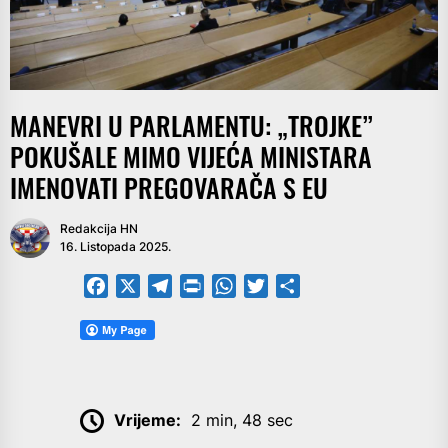
MANEVRI U PARLAMENTU: „TROJKE”
POKUŠALE MIMO VIJEĆA MINISTARA
IMENOVATI PREGOVARAČA S EU
Redakcija HN
16. Listopada 2025.
Facebook
X
Telegram
PrintFriendly
WhatsApp
Twitter
Share
Vrijeme:
2 min, 48 sec