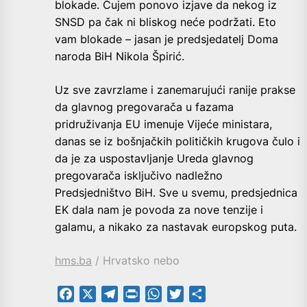
blokade. Čujem ponovo izjave da nekog iz
SNSD pa čak ni bliskog neće podržati. Eto
vam blokade – jasan je predsjedatelj Doma
naroda BiH Nikola Špirić.
Uz sve zavrzlame i zanemarujući ranije prakse
da glavnog pregovarača u fazama
pridruživanja EU imenuje Vijeće ministara,
danas se iz bošnjačkih političkih krugova čulo i
da je za uspostavljanje Ureda glavnog
pregovarača isključivo nadležno
Predsjedništvo BiH. Sve u svemu, predsjednica
EK dala nam je povoda za nove tenzije i
galamu, a nikako za nastavak europskog puta.
hms.ba
/ Hrvatsko nebo
Facebook
X
Telegram
PrintFriendly
WhatsApp
Twitter
Share