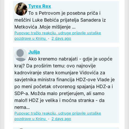
Tyrex Rex
To s Petrovom je posebna priča i
meščini Luke Bebića prijatelja Sanadera iz
Metkovića .Moje mišljenje ...
Pupovac tražio reakciju, udruge prijavile ustaške
pozdrave u Kninu
·
2 days ago
Julija
Ako krenemo nabrajati - gdje je uopće
kraj? Da proširim temu: ovo najnovije
kadroviranje stare komunjare Vidovića za
savjetnika ministra financija HDZ-ove Vlade je
po meni početak otvorenog spajanja HDZ-a i
SDP-a. Možda malo pretjerujem, ali samo
malo!! HDZ je velika i moćna stranka - da
nema...
Pupovac tražio reakciju, udruge prijavile ustaške
pozdrave u Kninu
·
2 days ago