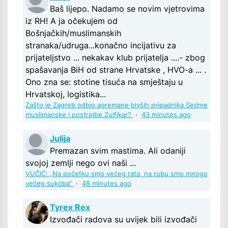
Baš lijepo. Nadamo se novim vjetrovima
iz RH! A ja očekujem od
Bošnjačkih/muslimanskih
stranaka/udruga...konačno incijativu za
prijateljstvo ... nekakav klub prijatelja ....- zbog
spašavanja BiH od strane Hrvatske , HVO-a ... .
Ono zna se: stotine tisuća na smještaju u
Hrvatskoj, logistika...
Zašto je Zagreb odbio agremane bivših pripadnika Sedme
muslimanske i postrojbe Zulfikar?
·
43 minutes ago
Julija
Premazan svim mastima. Ali odaniji
svojoj zemlji nego ovi naši ...
VUČIĆ: „Na početku smo većeg rata, na rubu smo mnogo
većeg sukoba“
·
48 minutes ago
Tyrex Rex
Izvođači radova su uvijek bili izvođači