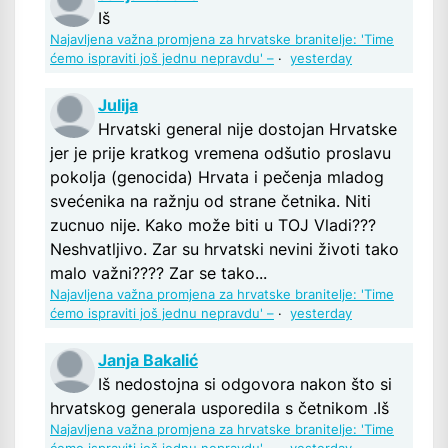
Iš
Najavljena važna promjena za hrvatske branitelje: 'Time
ćemo ispraviti još jednu nepravdu' –
·
yesterday
Julija
Hrvatski general nije dostojan Hrvatske
jer je prije kratkog vremena odšutio proslavu
pokolja (genocida) Hrvata i pečenja mladog
svećenika na ražnju od strane četnika. Niti
zucnuo nije. Kako može biti u TOJ Vladi???
Neshvatljivo. Zar su hrvatski nevini životi tako
malo važni???? Zar se tako...
Najavljena važna promjena za hrvatske branitelje: 'Time
ćemo ispraviti još jednu nepravdu' –
·
yesterday
Janja Bakalić
Iš nedostojna si odgovora nakon što si
hrvatskog generala usporedila s četnikom .Iš
Najavljena važna promjena za hrvatske branitelje: 'Time