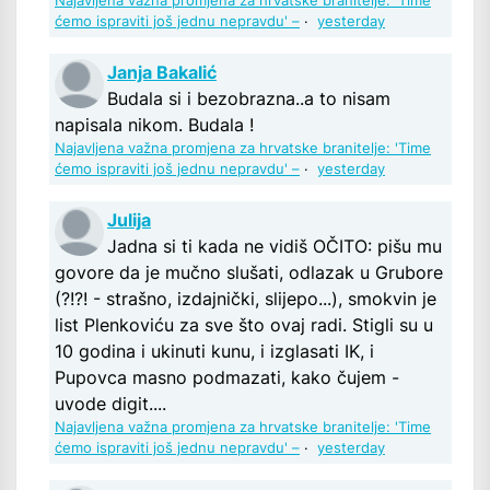
Najavljena važna promjena za hrvatske branitelje: 'Time
ćemo ispraviti još jednu nepravdu' –
·
yesterday
Janja Bakalić
Budala si i bezobrazna..a to nisam
napisala nikom. Budala !
Najavljena važna promjena za hrvatske branitelje: 'Time
ćemo ispraviti još jednu nepravdu' –
·
yesterday
Julija
Jadna si ti kada ne vidiš OČITO: pišu mu
govore da je mučno slušati, odlazak u Grubore
(?!?! - strašno, izdajnički, slijepo...), smokvin je
list Plenkoviću za sve što ovaj radi. Stigli su u
10 godina i ukinuti kunu, i izglasati IK, i
Pupovca masno podmazati, kako čujem -
uvode digit....
Najavljena važna promjena za hrvatske branitelje: 'Time
ćemo ispraviti još jednu nepravdu' –
·
yesterday