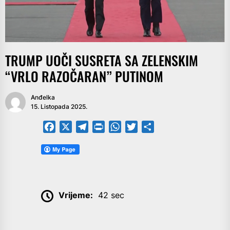
TRUMP UOČI SUSRETA SA ZELENSKIM
“VRLO RAZOČARAN” PUTINOM
Anđelka
15. Listopada 2025.
Facebook
X
Telegram
PrintFriendly
WhatsApp
Twitter
Share
Vrijeme:
42 sec