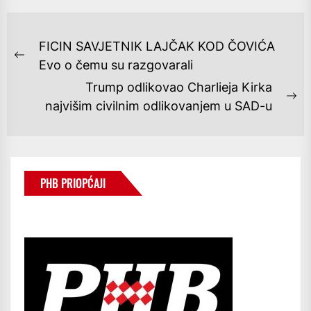
NAVIGACIJA
FICIN SAVJETNIK LAJČAK KOD ČOVIĆA
OBJAVA
Previous
Evo o čemu su razgovarali
post:
Trump odlikovao Charlieja Kirka
Ne
najvišim civilnim odlikovanjem u SAD-u
po
PHB PRIOPĆAJI