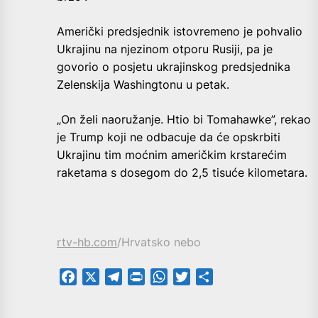
Američki predsjednik istovremeno je pohvalio
Ukrajinu na njezinom otporu Rusiji, pa je
govorio o posjetu ukrajinskog predsjednika
Zelenskija Washingtonu u petak.
„On želi naoružanje. Htio bi Tomahawke”, rekao
je Trump koji ne odbacuje da će opskrbiti
Ukrajinu tim moćnim američkim krstarećim
raketama s dosegom do 2,5 tisuće kilometara.
rtv-hb.com
/Hrvatsko nebo
Facebook
X
Telegram
PrintFriendly
WhatsApp
Twitter
Share