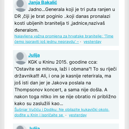
Janja Bakalić
Jadno...Generala koji je tri puta ranjen u
DR ,čiji je brat poginio ..koji danas pronalazi
kosti ubijenih branitelja ti ,jadnice,nazivaš
đeneralom.
Najavljena važna promjena za hrvatske branitelje: 'Time
ćemo ispraviti još jednu nepravdu' –
·
yesterday
Julija
KGK u Kninu 2015. goodine cca:
"Ostavite se mitova, laži i obmana"! To su riječi
državnika!!! Ali, i ona je kasnije reterirala, ma
još isti dan jer je Jakova poslala na
Thompsonov koncert, a sama nije došla. A
nakon toga nitko im se nije obratio ni približno
kako su zaslužili kao...
Šušnjar Vučiću i Dodiku: Ne obilazite kukavički okolo,
dođite u Knin i ispričajte se
·
yesterday
Julija