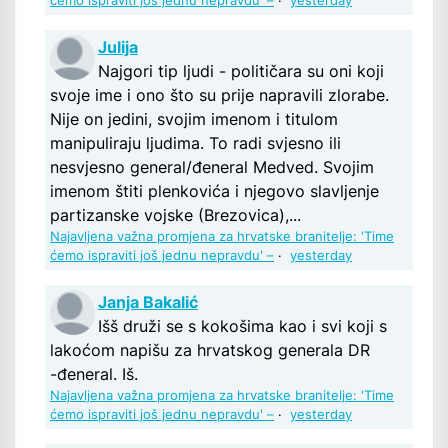
ćemo ispraviti još jednu nepravdu' –
·
yesterday
Julija
Najgori tip ljudi - političara su oni koji
svoje ime i ono što su prije napravili zlorabe.
Nije on jedini, svojim imenom i titulom
manipuliraju ljudima. To radi svjesno ili
nesvjesno general/đeneral Medved. Svojim
imenom štiti plenkovića i njegovo slavljenje
partizanske vojske (Brezovica),...
Najavljena važna promjena za hrvatske branitelje: 'Time
ćemo ispraviti još jednu nepravdu' –
·
yesterday
Janja Bakalić
Išš druži se s kokošima kao i svi koji s
lakoćom napišu za hrvatskog generala DR
-đeneral. Iš.
Najavljena važna promjena za hrvatske branitelje: 'Time
ćemo ispraviti još jednu nepravdu' –
·
yesterday