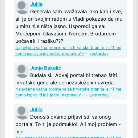
Julija
Generala sam uvažavala jako kao i sve,
ali je on svojim radom u Vladi pokazao da mu
u miru nije ništa jasno. Usporedi ga sa:
Merčepom, Glavašom, Norcem, Brodarcem -
uočavaš li razliku???
Najavljena važna promjena za hrvatske branitelje: 'Time
ćemo ispraviti još jednu nepravdu' –
·
yesterday
Janja Bakalić
Budala si.. Aovaj portal bi trebao štiti
hrvatske generale od nezasluženih uvreda.
Najavljena važna promjena za hrvatske branitelje: 'Time
ćemo ispraviti još jednu nepravdu' –
·
yesterday
Julija
Donosiš ovamo prljavi stil sa onog
portala. To ti je podmuklo!! Ali moj problem -
nije!