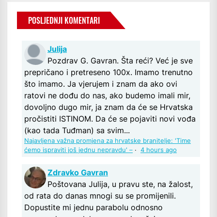
POSLJEDNJI KOMENTARI
Julija
Pozdrav G. Gavran. Šta reći? Već je sve
prepričano i pretreseno 100x. Imamo trenutno
što imamo. Ja vjerujem i znam da ako ovi
ratovi ne dođu do nas, ako budemo imali mir,
dovoljno dugo mir, ja znam da će se Hrvatska
pročistiti ISTINOM. Da će se pojaviti novi vođa
(kao tada Tuđman) sa svim...
Najavljena važna promjena za hrvatske branitelje: 'Time
ćemo ispraviti još jednu nepravdu' –
·
4 hours ago
Zdravko Gavran
Poštovana Julija, u pravu ste, na žalost,
od rata do danas mnogi su se promijenili.
Dopustite mi jednu parabolu odnosno