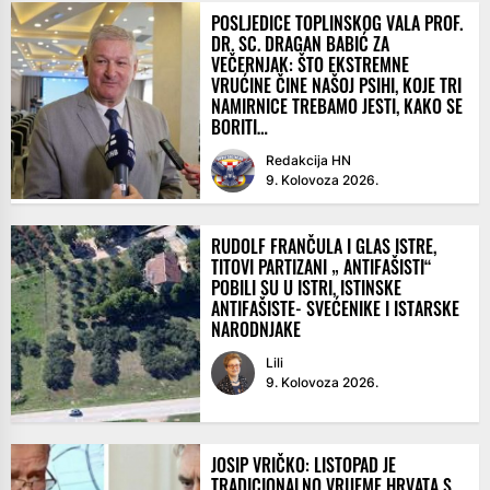
POSLJEDICE TOPLINSKOG VALA PROF.
DR. SC. DRAGAN BABIĆ ZA
VEČERNJAK: ŠTO EKSTREMNE
VRUĆINE ČINE NAŠOJ PSIHI, KOJE TRI
NAMIRNICE TREBAMO JESTI, KAKO SE
BORITI…
Redakcija HN
9. Kolovoza 2026.
RUDOLF FRANČULA I GLAS ISTRE,
TITOVI PARTIZANI „ ANTIFAŠISTI“
POBILI SU U ISTRI, ISTINSKE
ANTIFAŠISTE- SVEĆENIKE I ISTARSKE
NARODNJAKE
Lili
9. Kolovoza 2026.
JOSIP VRIČKO: LISTOPAD JE
TRADICIONALNO VRIJEME HRVATA S