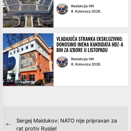
Redakcija HN
8. Kolovoza 2026.
VLADAJUĆA STRANKA EKSKLUZIVNO:
DONOSIMO IMENA KANDIDATA HDZ-A
BIH ZA IZBORE U LISTOPADU
Redakcija HN
8. Kolovoza 2026.
NAVIGACIJA
Sergej Maidukov: NATO nije pripravan za
OBJAVA
Previous
rat protiv Rusije!