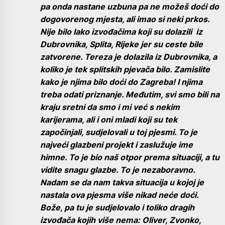
pa onda nastane uzbuna pa ne možeš doći do
dogovorenog mjesta, ali imao si neki prkos.
Nije bilo lako izvođačima koji su dolazili iz
Dubrovnika, Splita, Rijeke jer su ceste bile
zatvorene. Tereza je dolazila iz Dubrovnika, a
koliko je tek splitskih pjevača bilo. Zamislite
kako je njima bilo doći do Zagreba! I njima
treba odati priznanje. Međutim, svi smo bili na
kraju sretni da smo i mi već s nekim
karijerama, ali i oni mladi koji su tek
započinjali, sudjelovali u toj pjesmi. To je
najveći glazbeni projekt i zaslužuje ime
himne. To je bio naš otpor prema situaciji, a tu
vidite snagu glazbe. To je nezaboravno.
Nadam se da nam takva situacija u kojoj je
nastala ova pjesma više nikad neće doći.
Bože, pa tu je sudjelovalo i toliko dragih
izvođača kojih više nema: Oliver, Zvonko,