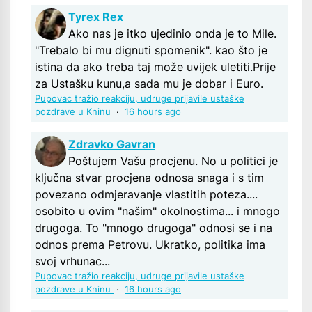
Tyrex Rex
Ako nas je itko ujedinio onda je to Mile.
"Trebalo bi mu dignuti spomenik". kao što je
istina da ako treba taj može uvijek uletiti.Prije
za Ustašku kunu,a sada mu je dobar i Euro.
Pupovac tražio reakciju, udruge prijavile ustaške
pozdrave u Kninu
·
16 hours ago
Zdravko Gavran
Poštujem Vašu procjenu. No u politici je
ključna stvar procjena odnosa snaga i s tim
povezano odmjeravanje vlastitih poteza....
osobito u ovim "našim" okolnostima... i mnogo
drugoga. To "mnogo drugoga" odnosi se i na
odnos prema Petrovu. Ukratko, politika ima
svoj vrhunac...
Pupovac tražio reakciju, udruge prijavile ustaške
pozdrave u Kninu
·
16 hours ago