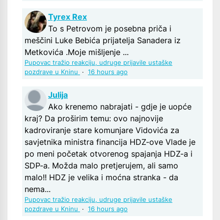
Tyrex Rex
To s Petrovom je posebna priča i
meščini Luke Bebića prijatelja Sanadera iz
Metkovića .Moje mišljenje ...
Pupovac tražio reakciju, udruge prijavile ustaške
pozdrave u Kninu
·
16 hours ago
Julija
Ako krenemo nabrajati - gdje je uopće
kraj? Da proširim temu: ovo najnovije
kadroviranje stare komunjare Vidovića za
savjetnika ministra financija HDZ-ove Vlade je
po meni početak otvorenog spajanja HDZ-a i
SDP-a. Možda malo pretjerujem, ali samo
malo!! HDZ je velika i moćna stranka - da
nema...
Pupovac tražio reakciju, udruge prijavile ustaške
pozdrave u Kninu
·
16 hours ago