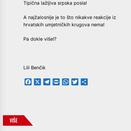
Tipična lažljiva srpska posla!
A najžalosnije je to što nikakve reakcije iz
hrvatskih umjetničkih krugova nema!
Pa dokle više!?
Lili Benčik
Facebook
X
Telegram
PrintFriendly
WhatsApp
Twitter
Share
VIŠE