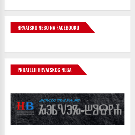
HRVATSKO NEBO NA FACEBOOKU
PRIJATELJI HRVATSKOG NEBA