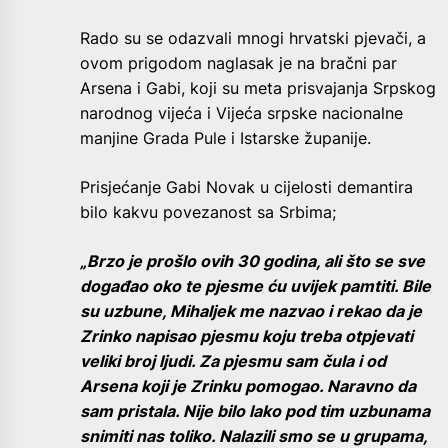
Rado su se odazvali mnogi hrvatski pjevači, a
ovom prigodom naglasak je na bračni par
Arsena i Gabi, koji su meta prisvajanja Srpskog
narodnog vijeća i Vijeća srpske nacionalne
manjine Grada Pule i Istarske županije.
Prisjećanje Gabi Novak u cijelosti demantira
bilo kakvu povezanost sa Srbima;
„Brzo je prošlo ovih 30 godina, ali što se sve
događao oko te pjesme ću uvijek pamtiti. Bile
su uzbune, Mihaljek me nazvao i rekao da je
Zrinko napisao pjesmu koju treba otpjevati
veliki broj ljudi. Za pjesmu sam čula i od
Arsena koji je Zrinku pomogao. Naravno da
sam pristala. Nije bilo lako pod tim uzbunama
snimiti nas toliko. Nalazili smo se u grupama,