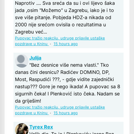
Naprotiv .... Sva sreća da su i ovi lijevo šaka
jada ,osim "Možemo" u Zagrebu, iako je i to
sve više pitanje. Pobjeda HDZ-a nikada od
2000 nije srećom ovisila o rezultatima u
Zagrebu već...
Pupovac tražio reakciju, udruge prijavile ustaške
pozdrave u Kninu
·
15 hours ago
Julija
"Bez desnice više nema vlasti." Tko
danas čini desnicu? Radićev DOMiNO, DP,
Most, Raspudići ???, - gdje vidite zajednički
nastup??? Gore je nego ikada! A pupovac sa 8
sigurnih čeka! I Plenković isto čeka. Nadam se
da griješim!
Pupovac tražio reakciju, udruge prijavile ustaške
pozdrave u Kninu
·
15 hours ago
Tyrex Rex
Velik dio .To je i Plenkoviću jasno.Bez