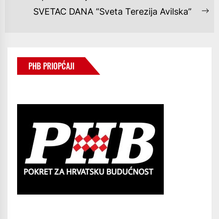
post:
SVETAC DANA “Sveta Terezija Avilska”
Ne
po
PHB PRIOPĆAJI