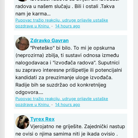
radova u našem slučaju . Bili i ostali .Takva
nam je karma...
Pupovac tražio reakciju, udruge prijavile ustaške
pozdrave u Kninu
·
14 hours ago
Zdravko Gavran
"Preteško" bi bilo. To mi je opskurna
(neprozirna) zbilja, ti sustavi odnosa između
nalogodavaca i "izvođača radova". Suputnici
su zapravo interesne prišipetlje ili potencijalni
kandidati za preuzimanje uloge izvođača.
Radije bih se suzdržao od konkretnijeg
odgovora....
Pupovac tražio reakciju, udruge prijavile ustaške
pozdrave u Kninu
·
14 hours ago
Tyrex Rex
Vjerojatno ne griješite. Zajednički nastup
ne ovisi o njima samima niti je ikada ovisio .