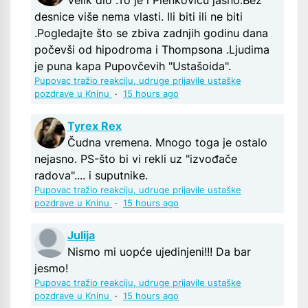
desnice više nema vlasti. Ili biti ili ne biti
.Pogledajte što se zbiva zadnjih godinu dana
počevši od hipodroma i Thompsona .Ljudima
je puna kapa Pupovčevih "Ustašoida".
Pupovac tražio reakciju, udruge prijavile ustaške
pozdrave u Kninu
·
15 hours ago
Tyrex Rex
Čudna vremena. Mnogo toga je ostalo
nejasno. PS-što bi vi rekli uz "izvođače
radova".... i suputnike.
Pupovac tražio reakciju, udruge prijavile ustaške
pozdrave u Kninu
·
15 hours ago
Julija
Nismo mi uopće ujedinjeni!!! Da bar
jesmo!
Pupovac tražio reakciju, udruge prijavile ustaške
pozdrave u Kninu
·
15 hours ago