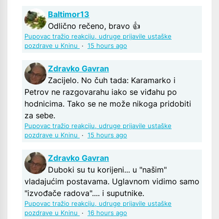
Baltimor13
Odlično rečeno, bravo 👍
Pupovac tražio reakciju, udruge prijavile ustaške
pozdrave u Kninu
·
15 hours ago
Zdravko Gavran
Zacijelo. No čuh tada: Karamarko i
Petrov ne razgovarahu iako se viđahu po
hodnicima. Tako se ne može nikoga pridobiti
za sebe.
Pupovac tražio reakciju, udruge prijavile ustaške
pozdrave u Kninu
·
15 hours ago
Zdravko Gavran
Duboki su tu korijeni... u "našim"
vladajućim postavama. Uglavnom vidimo samo
"izvođače radova".... i suputnike.
Pupovac tražio reakciju, udruge prijavile ustaške
pozdrave u Kninu
·
16 hours ago