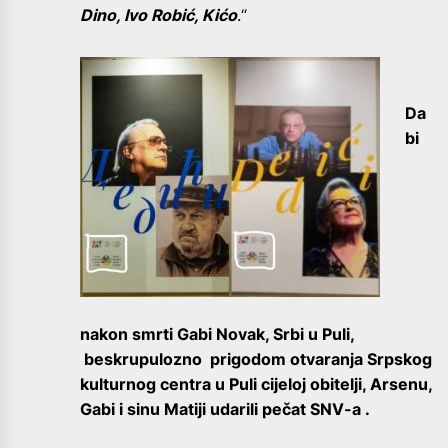
Dino, Ivo Robić, Kićo
.“
Da
bi
nakon smrti Gabi Novak, Srbi u Puli,
beskrupulozno prigodom otvaranja Srpskog
kulturnog centra u Puli cijeloj obitelji, Arsenu,
Gabi i sinu Matiji udarili pečat SNV-a .