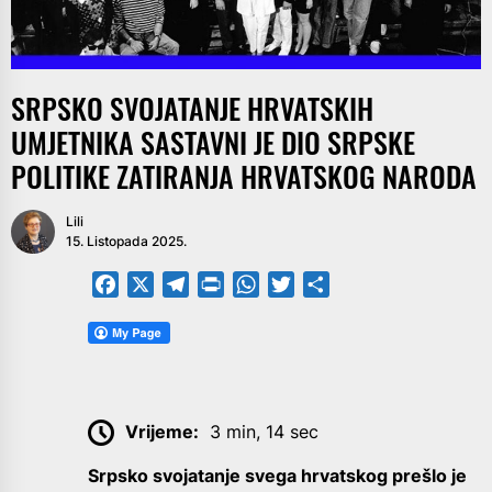
SRPSKO SVOJATANJE HRVATSKIH
UMJETNIKA SASTAVNI JE DIO SRPSKE
POLITIKE ZATIRANJA HRVATSKOG NARODA
Lili
15. Listopada 2025.
Facebook
X
Telegram
PrintFriendly
WhatsApp
Twitter
Share
Vrijeme:
3 min, 14 sec
Srpsko svojatanje svega hrvatskog prešlo je