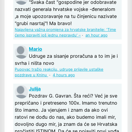
"Svaka čast "gospodine jer odobravate
nazvati generala hrvatske vojske -đeneralom
,a moje upozoravanje na tu činjenicu nazivate
"grubi nasrtaj"! Ma bravo!
Najavljena važna promjena za hrvatske branitelje: 'Time
ćemo ispraviti još jednu nepravdu' –
·
an hour ago
Mario
Udruge za sisanje proračuna a to im je i
svrha i ništa novo
Pupovac tražio reakciju, udruge prijavile ustaške
pozdrave u Kninu
·
4 hours ago
Julija
Pozdrav G. Gavran. Šta reći? Već je sve
prepričano i pretreseno 100x. Imamo trenutno
što imamo. Ja vjerujem i znam da ako ovi
ratovi ne dođu do nas, ako budemo imali mir,
dovoljno dugo mir, ja znam da će se Hrvatska
pročistiti ISTINOM. Da će se pojaviti novi vođa