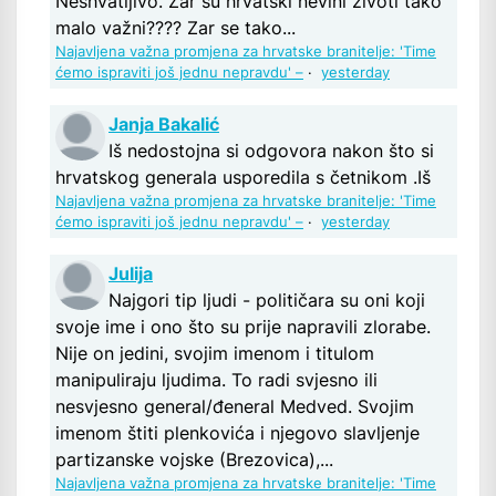
Neshvatljivo. Zar su hrvatski nevini životi tako
malo važni???? Zar se tako...
Najavljena važna promjena za hrvatske branitelje: 'Time
ćemo ispraviti još jednu nepravdu' –
·
yesterday
Janja Bakalić
Iš nedostojna si odgovora nakon što si
hrvatskog generala usporedila s četnikom .Iš
Najavljena važna promjena za hrvatske branitelje: 'Time
ćemo ispraviti još jednu nepravdu' –
·
yesterday
Julija
Najgori tip ljudi - političara su oni koji
svoje ime i ono što su prije napravili zlorabe.
Nije on jedini, svojim imenom i titulom
manipuliraju ljudima. To radi svjesno ili
nesvjesno general/đeneral Medved. Svojim
imenom štiti plenkovića i njegovo slavljenje
partizanske vojske (Brezovica),...
Najavljena važna promjena za hrvatske branitelje: 'Time