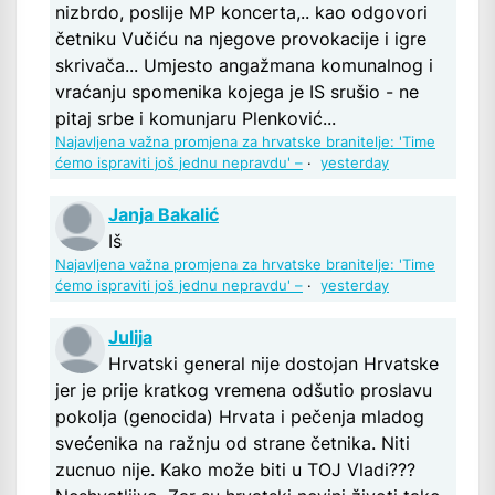
nizbrdo, poslije MP koncerta,.. kao odgovori
četniku Vučiću na njegove provokacije i igre
skrivača... Umjesto angažmana komunalnog i
vraćanju spomenika kojega je IS srušio - ne
pitaj srbe i komunjaru Plenković...
Najavljena važna promjena za hrvatske branitelje: 'Time
ćemo ispraviti još jednu nepravdu' –
·
yesterday
Janja Bakalić
Iš
Najavljena važna promjena za hrvatske branitelje: 'Time
ćemo ispraviti još jednu nepravdu' –
·
yesterday
Julija
Hrvatski general nije dostojan Hrvatske
jer je prije kratkog vremena odšutio proslavu
pokolja (genocida) Hrvata i pečenja mladog
svećenika na ražnju od strane četnika. Niti
zucnuo nije. Kako može biti u TOJ Vladi???