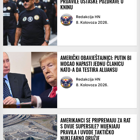
PRIJAVILE USTAŠKE POZDRAVE U
KNINU
Redakcija HN
8. Kolovoza 2026.
AMERIČKI OBAVJEŠTAJNICI: PUTIN BI
MOGAO NAPASTI JEDNU ČLANICU
NATO-A DA TESTIRA ALIJANSU
Redakcija HN
8. Kolovoza 2026.
AMERIKANCI SE PRIPREMAJU ZA RAT
S DVIJE SUPERSILE? MIJENJAJU
PRAVILA I UVODE TAKTIČKO
NUKLEARNO ORUŽJE