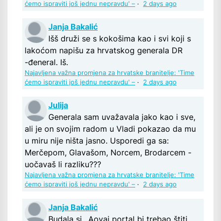
ćemo ispraviti još jednu nepravdu' –
·
2 days ago
Janja Bakalić
Išš druži se s kokošima kao i svi koji s
lakoćom napišu za hrvatskog generala DR
-đeneral. Iš.
Najavljena važna promjena za hrvatske branitelje: 'Time
ćemo ispraviti još jednu nepravdu' –
·
2 days ago
Julija
Generala sam uvažavala jako kao i sve,
ali je on svojim radom u Vladi pokazao da mu
u miru nije ništa jasno. Usporedi ga sa:
Merčepom, Glavašom, Norcem, Brodarcem -
uočavaš li razliku???
Najavljena važna promjena za hrvatske branitelje: 'Time
ćemo ispraviti još jednu nepravdu' –
·
2 days ago
Janja Bakalić
Budala si.. Aovaj portal bi trebao štiti