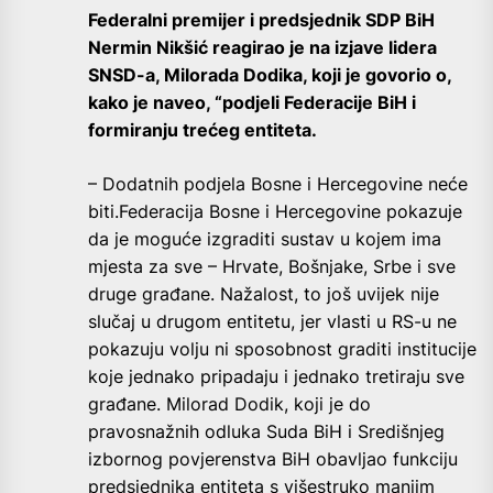
Federalni premijer i predsjednik SDP BiH
Nermin Nikšić reagirao je na izjave lidera
SNSD-a, Milorada Dodika, koji je govorio o,
kako je naveo, “podjeli Federacije BiH i
formiranju trećeg entiteta.
– Dodatnih podjela Bosne i Hercegovine neće
biti.Federacija Bosne i Hercegovine pokazuje
da je moguće izgraditi sustav u kojem ima
mjesta za sve – Hrvate, Bošnjake, Srbe i sve
druge građane. Nažalost, to još uvijek nije
slučaj u drugom entitetu, jer vlasti u RS-u ne
pokazuju volju ni sposobnost graditi institucije
koje jednako pripadaju i jednako tretiraju sve
građane. Milorad Dodik, koji je do
pravosnažnih odluka Suda BiH i Središnjeg
izbornog povjerenstva BiH obavljao funkciju
predsjednika entiteta s višestruko manjim