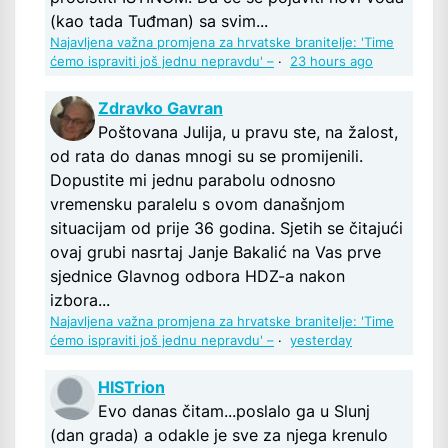
(kao tada Tuđman) sa svim...
Najavljena važna promjena za hrvatske branitelje: 'Time
ćemo ispraviti još jednu nepravdu' –
·
23 hours ago
Zdravko Gavran
Poštovana Julija, u pravu ste, na žalost,
od rata do danas mnogi su se promijenili.
Dopustite mi jednu parabolu odnosno
vremensku paralelu s ovom današnjom
situacijam od prije 36 godina. Sjetih se čitajući
ovaj grubi nasrtaj Janje Bakalić na Vas prve
sjednice Glavnog odbora HDZ-a nakon
izbora...
Najavljena važna promjena za hrvatske branitelje: 'Time
ćemo ispraviti još jednu nepravdu' –
·
yesterday
HISTrion
Evo danas čitam...poslalo ga u Slunj
(dan grada) a odakle je sve za njega krenulo