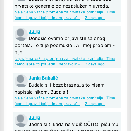
hrvatske generale od nezasluženih uvreda.
Najavljena važna promjena za hrvatske branitelje: 'Time
ćemo ispraviti još jednu nepravdu' –
·
2 days ago
Julija
Donosiš ovamo prljavi stil sa onog
portala. To ti je podmuklo!! Ali moj problem -
nije!
Najavljena važna promjena za hrvatske branitelje: 'Time
ćemo ispraviti još jednu nepravdu' –
·
2 days ago
Janja Bakalić
Budala si i bezobrazna..a to nisam
napisala nikom. Budala !
Najavljena važna promjena za hrvatske branitelje: 'Time
ćemo ispraviti još jednu nepravdu' –
·
2 days ago
Julija
Jadna si ti kada ne vidiš OČITO: pišu mu