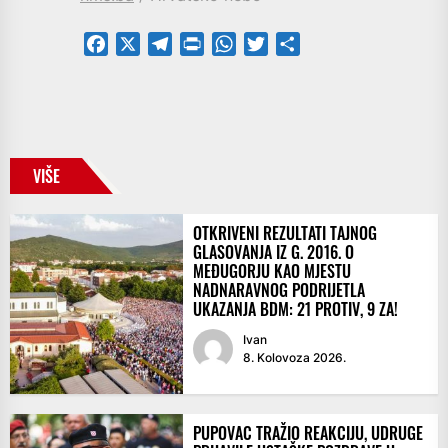
Facebook
X
Telegram
PrintFriendly
WhatsApp
Twitter
Share
VIŠE
OTKRIVENI REZULTATI TAJNOG
GLASOVANJA IZ G. 2016. O
MEĐUGORJU KAO MJESTU
NADNARAVNOG PODRIJETLA
UKAZANJA BDM: 21 PROTIV, 9 ZA!
Ivan
8. Kolovoza 2026.
PUPOVAC TRAŽIO REAKCIJU, UDRUGE