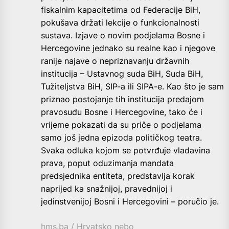
fiskalnim kapacitetima od Federacije BiH,
pokušava držati lekcije o funkcionalnosti
sustava. Izjave o novim podjelama Bosne i
Hercegovine jednako su realne kao i njegove
ranije najave o nepriznavanju državnih
institucija – Ustavnog suda BiH, Suda BiH,
Tužiteljstva BiH, SIP-a ili SIPA-e. Kao što je sam
priznao postojanje tih institucija predajom
pravosuđu Bosne i Hercegovine, tako će i
vrijeme pokazati da su priče o podjelama
samo još jedna epizoda političkog teatra.
Svaka odluka kojom se potvrđuje vladavina
prava, poput oduzimanja mandata
predsjednika entiteta, predstavlja korak
naprijed ka snažnijoj, pravednijoj i
jedinstvenijoj Bosni i Hercegovini – poručio je.
hms.ba
/ Hrvatsko nebo