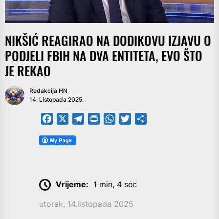
NIKŠIĆ REAGIRAO NA DODIKOVU IZJAVU O
PODJELI FBIH NA DVA ENTITETA, EVO ŠTO
JE REKAO
Redakcija HN
14. Listopada 2025.
Facebook
X
Telegram
PrintFriendly
WhatsApp
Twitter
Share
Vrijeme:
1 min, 4 sec
utorak, 14.listopada 2025