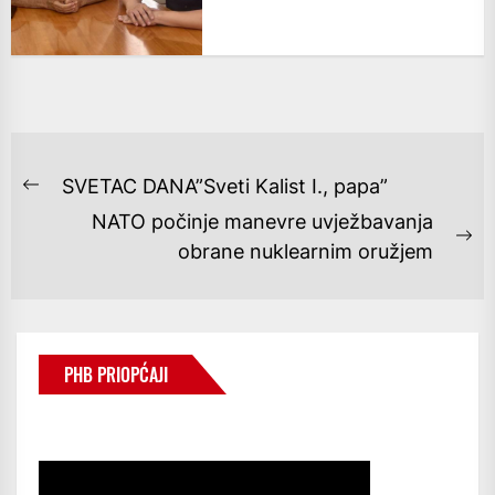
NAVIGACIJA
SVETAC DANA”Sveti Kalist I., papa”
Previous
OBJAVA
NATO počinje manevre uvježbavanja
post:
Ne
obrane nuklearnim oružjem
po
PHB PRIOPĆAJI