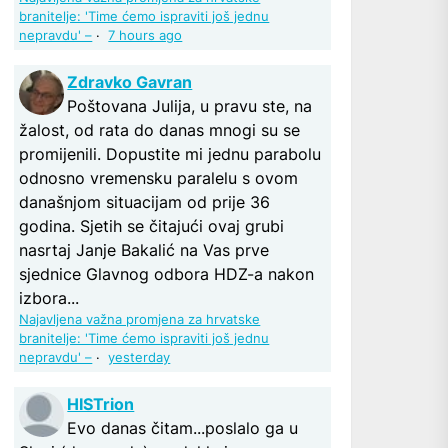
branitelje: 'Time ćemo ispraviti još jednu
nepravdu' –
·
7 hours ago
Zdravko Gavran
Poštovana Julija, u pravu ste, na
žalost, od rata do danas mnogi su se
promijenili. Dopustite mi jednu parabolu
odnosno vremensku paralelu s ovom
današnjom situacijam od prije 36
godina. Sjetih se čitajući ovaj grubi
nasrtaj Janje Bakalić na Vas prve
sjednice Glavnog odbora HDZ-a nakon
izbora...
Najavljena važna promjena za hrvatske
branitelje: 'Time ćemo ispraviti još jednu
nepravdu' –
·
yesterday
HISTrion
Evo danas čitam...poslalo ga u