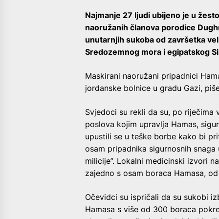
Najmanje 27 ljudi ubijeno je u že
naoružanih članova porodice Dughm
unutarnjih sukoba od završetka veli
Sredozemnog mora i egipatskog Si
Maskirani naoružani pripadnici Hamas
jordanske bolnice u gradu Gazi, piš
Svjedoci su rekli da su, po riječima
poslova kojim upravlja Hamas, sigurn
upustili se u teške borbe kako bi pri
osam pripadnika sigurnosnih snaga 
milicije”. Lokalni medicinski izvori
zajedno s osam boraca Hamasa, od 
Očevidci su ispričali da su sukobi i
Hamasa s više od 300 boraca pokren