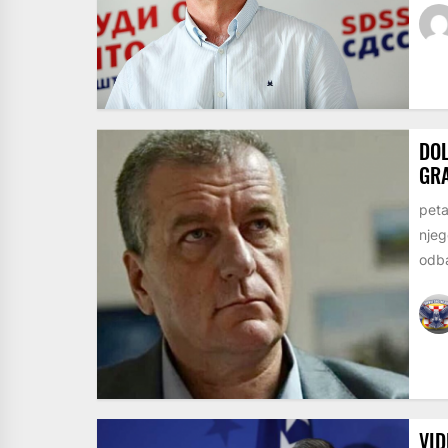
DOL
GR
peta
njeg
odba
VID