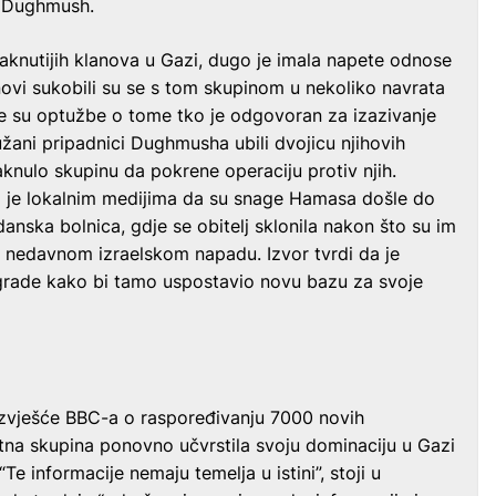
ji Dughmush.
aknutijih klanova u Gazi, dugo je imala napete odnose
ovi sukobili su se s tom skupinom u nekoliko navrata
ale su optužbe o tome tko je odgovoran za izazivanje
ani pripadnici Dughmusha ubili dvojicu njihovih
taknulo skupinu da pokrene operaciju protiv njih.
o je lokalnim medijima da su snage Hamasa došle do
danska bolnica, gdje se obitelj sklonila nakon što su im
u nedavnom izraelskom napadu. Izvor tvrdi da je
zgrade kako bi tamo uspostavio novu bazu za svoje
zvješće BBC-a o raspoređivanju 7000 novih
tna skupina ponovno učvrstila svoju dominaciju u Gazi
Te informacije nemaju temelja u istini”, stoji u