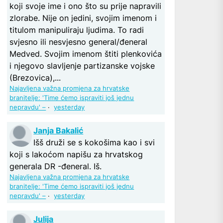
koji svoje ime i ono što su prije napravili
zlorabe. Nije on jedini, svojim imenom i
titulom manipuliraju ljudima. To radi
svjesno ili nesvjesno general/đeneral
Medved. Svojim imenom štiti plenkovića
i njegovo slavljenje partizanske vojske
(Brezovica),...
Najavljena važna promjena za hrvatske
branitelje: 'Time ćemo ispraviti još jednu
nepravdu' –
·
yesterday
Janja Bakalić
Išš druži se s kokošima kao i svi
koji s lakoćom napišu za hrvatskog
generala DR -đeneral. Iš.
Najavljena važna promjena za hrvatske
branitelje: 'Time ćemo ispraviti još jednu
nepravdu' –
·
yesterday
Julija