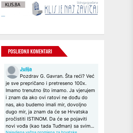
POSLJEDNJI KOMENTARI
Julija
Pozdrav G. Gavran. Šta reći? Već
je sve prepričano i pretreseno 100x.
Imamo trenutno što imamo. Ja vjerujem
i znam da ako ovi ratovi ne dođu do
nas, ako budemo imali mir, dovoljno
dugo mir, ja znam da će se Hrvatska
pročistiti ISTINOM. Da će se pojaviti
novi vođa (kao tada Tuđman) sa svim...
Najavljena važna promjena za hrvatske