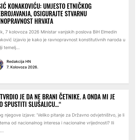
IĆ KONAKOVIĆU: UMJESTO ETNIČKOG
BROJAVANJA, OSIGURAJTE STVARNU
VNOPRAVNOST HRVATA
k, 7 kolovoza 2026 Ministar vanjskih poslova BiH Elmedin
ković izjavio je kako je ravnopravnost konstitutivnih naroda u
i temelj...
Redakcija HN
7. Kolovoza 2026.
TVRDIO JE DA NE BRANI ČETNIKE. A ONDA MI JE
O SPUSTITI SLUŠALICU…“
g njegove izjave: ’Veliko pitanje za Državno odvjetništvo, je li
tema od nacionalnog interesa i nacionalne vrijednosti? Ili
...