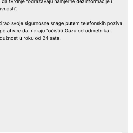
da tvrdnje “odražavaju namjerne dezinformacije i
vnosti”.
zirao svoje sigurnosne snage putem telefonskih poziva
perativce da moraju “očistiti Gazu od odmetnika i
a dužnost u roku od 24 sata.