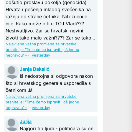
odšutio proslavu pokolja (genocida)
Hrvata i pečenja mladog svećenika na
ražnju od strane četnika. Niti zucnuo
nije. Kako može biti u TOJ Vladi???
Neshvatljivo. Zar su hrvatski nevini
životi tako malo važni???? Zar se tako...
Najavljena važna promjena za hrvatske
branitelje: 'Time ćemo ispraviti još jednu
nepravdu' –
·
yesterday
Janja Bakalić
Iš nedostojna si odgovora nakon
što si hrvatskog generala usporedila s
četnikom .Iš
Najavljena važna promjena za hrvatske
branitelje: 'Time ćemo ispraviti još jednu
nepravdu' –
·
yesterday
Julija
Najgori tip ljudi - političara su oni