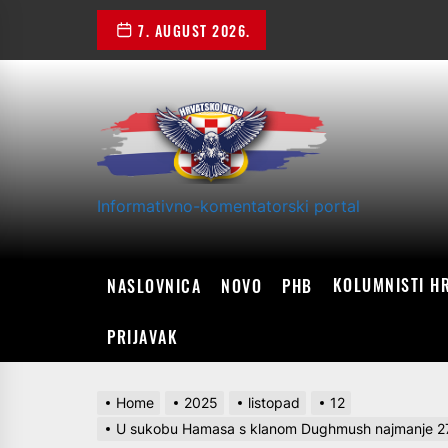
Skip
7. AUGUST 2026.
to
the
content
Informativno-komentatorski portal
KOLUMNISTI H
NASLOVNICA
NOVO
PHB
PRIJAVAK
Home
2025
listopad
12
U sukobu Hamasa s klanom Dughmush najmanje 27 