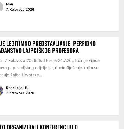
Ivan
7. Kolovoza 2026.
JE LEGITIMNO PREDSTAVLJANJE! PERFIDNO
AĐANSTVO LAJPCIŠKOG PROFESORA
k, 7 kolovoza 2026 Sud BiH je 24.7.26., točnije vijeće
ovog apelacijskog odjeljenja, donio Rješenje kojim se
cuje žalba Hrvatske...
Redakcija HN
7. Kolovoza 2026.
EO ORGANIZIRALI KONFERENCIJU O