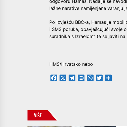
odgovoru Hamas. Nadalje se navodi 
lažne narative namijenjene varanju ja
Po izvješću BBC-a, Hamas je mobili
i SMS poruka, obavješćujući svoje o
suradnika s Izraelom” te se javiti n
HMS/Hrvatsko nebo
Facebook
X
Telegram
PrintFriendly
WhatsApp
Twitter
Share
VIŠE