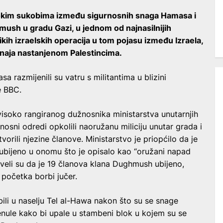
stokim sukobima između sigurnosnih snaga Hamasa i
ush u gradu Gazi, u jednom od najnasilnijih
kih izraelskih operacija u tom pojasu između Izraela,
naja nastanjenom Palestincima.
a razmijenili su vatru s militantima u blizini
e BBC.
 visoko rangiranog dužnosnika ministarstva unutarnjih
osni odredi opkolili naoružanu miliciju unutar grada i
tvorili njezine članove. Ministarstvo je priopćilo da je
ubijeno u onomu što je opisalo kao “oružani napad
 naveli su da je 19 članova klana Dughmush ubijeno,
početka borbi jučer.
zbili u naselju Tel al-Hawa nakon što su se snage
ule kako bi upale u stambeni blok u kojem su se