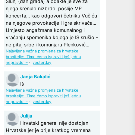
Slunj (dan grada) a odakle je sve za
njega krenulo nizbrdo, poslije MP
koncerta,.. kao odgovori četniku Vučiću
na njegove provokacije i igre skrivača...
Umjesto angažmana komunalnog i
vraćanju spomenika kojega je IS srušio -
ne pitaj srbe i komunjaru Plenković...
Najavljena važna promjena za hrvatske
branitelje: 'Time ćemo ispraviti još jednu
nepravdu' –
·
yesterday
Janja Bakalić
Iš
Najavljena važna promjena za hrvatske
branitelje: 'Time ćemo ispraviti još jednu
nepravdu' –
·
yesterday
Julija
Hrvatski general nije dostojan
Hrvatske jer je prije kratkog vremena