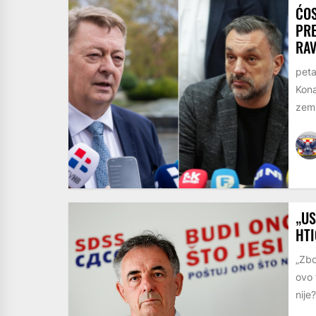
ĆOS
PRE
RA
peta
Kona
zemlj
„US
HTI
„Zbo
ovo 
nije?