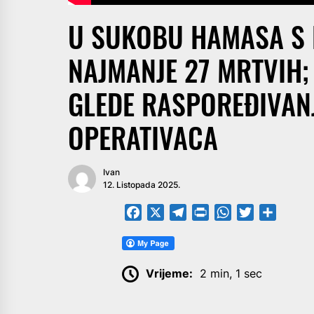
U SUKOBU HAMASA S
NAJMANJE 27 MRTVIH
GLEDE RASPOREĐIVAN
OPERATIVACA
Ivan
12. Listopada 2025.
Facebook
X
Telegram
PrintFriendly
WhatsApp
Twitter
Share
Vrijeme:
2 min, 1 sec