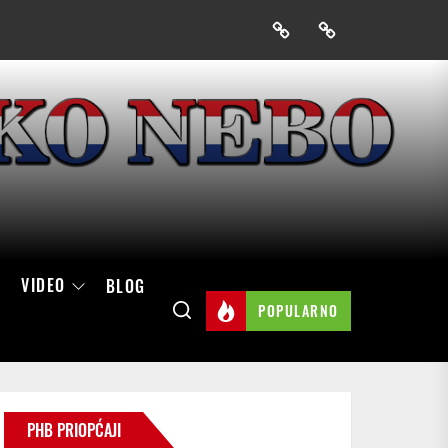
Prijavak
Skini
mobilnu
aplikaciju
Hrvatskog
neba
VIDEO
BLOG
POPULARNO
PHB PRIOPĆAJI
perativaca