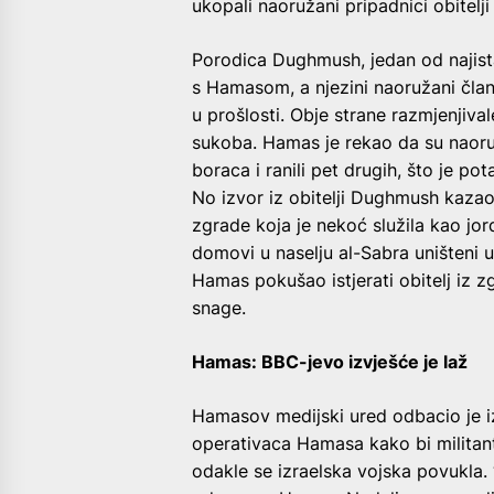
ukopali naoružani pripadnici obitel
Porodica Dughmush, jedan od najist
s Hamasom, a njezini naoružani član
u prošlosti. Obje strane razmjenjiv
sukoba. Hamas je rekao da su naoruž
boraca i ranili pet drugih, što je po
No izvor iz obitelji Dughmush kaza
zgrade koja je nekoć služila kao jor
domovi u naselju al-Sabra uništeni 
Hamas pokušao istjerati obitelj iz 
snage.
Hamas: BBC-jevo izvješće je laž
Hamasov medijski ured odbacio je i
operativaca Hamasa kako bi militan
odakle se izraelska vojska povukla. “