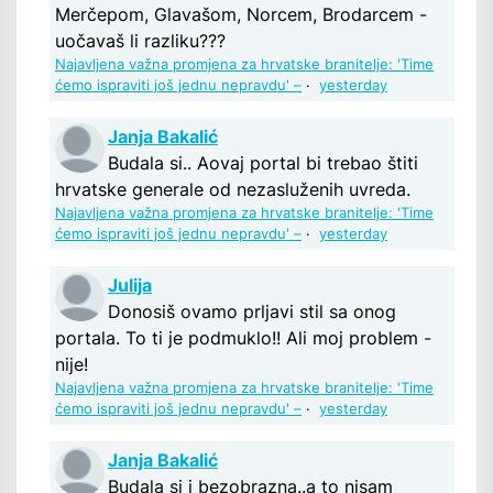
Merčepom, Glavašom, Norcem, Brodarcem -
uočavaš li razliku???
Najavljena važna promjena za hrvatske branitelje: 'Time
ćemo ispraviti još jednu nepravdu' –
·
yesterday
Janja Bakalić
Budala si.. Aovaj portal bi trebao štiti
hrvatske generale od nezasluženih uvreda.
Najavljena važna promjena za hrvatske branitelje: 'Time
ćemo ispraviti još jednu nepravdu' –
·
yesterday
Julija
Donosiš ovamo prljavi stil sa onog
portala. To ti je podmuklo!! Ali moj problem -
nije!
Najavljena važna promjena za hrvatske branitelje: 'Time
ćemo ispraviti još jednu nepravdu' –
·
yesterday
Janja Bakalić
Budala si i bezobrazna..a to nisam