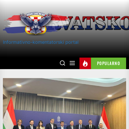
Skip
to
the
content
Informativno-komentatorski portal
POPULARNO