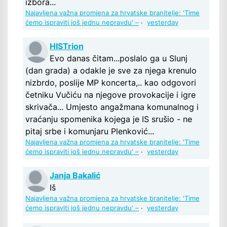
izbora...
Najavljena važna promjena za hrvatske branitelje: 'Time
ćemo ispraviti još jednu nepravdu' –
·
yesterday
HISTrion
Evo danas čitam...poslalo ga u Slunj
(dan grada) a odakle je sve za njega krenulo
nizbrdo, poslije MP koncerta,.. kao odgovori
četniku Vučiću na njegove provokacije i igre
skrivača... Umjesto angažmana komunalnog i
vraćanju spomenika kojega je IS srušio - ne
pitaj srbe i komunjaru Plenković...
Najavljena važna promjena za hrvatske branitelje: 'Time
ćemo ispraviti još jednu nepravdu' –
·
yesterday
Janja Bakalić
Iš
Najavljena važna promjena za hrvatske branitelje: 'Time
ćemo ispraviti još jednu nepravdu' –
·
yesterday