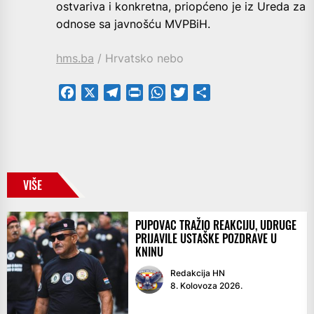
ostvariva i konkretna, priopćeno je iz Ureda za
odnose sa javnošću MVPBiH.
hms.ba
/ Hrvatsko nebo
Facebook
X
Telegram
PrintFriendly
WhatsApp
Twitter
Share
VIŠE
PUPOVAC TRAŽIO REAKCIJU, UDRUGE
PRIJAVILE USTAŠKE POZDRAVE U
KNINU
Redakcija HN
8. Kolovoza 2026.