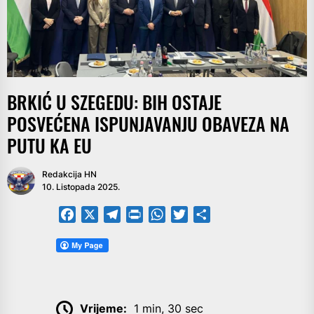
BRKIĆ U SZEGEDU: BIH OSTAJE
POSVEĆENA ISPUNJAVANJU OBAVEZA NA
PUTU KA EU
Redakcija HN
10. Listopada 2025.
Facebook
X
Telegram
PrintFriendly
WhatsApp
Twitter
Share
Vrijeme:
1 min, 30 sec