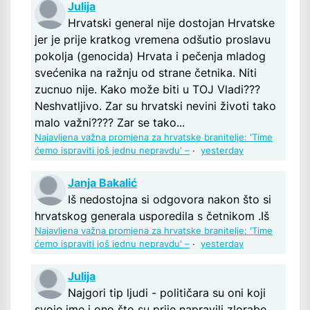
Julija
Hrvatski general nije dostojan Hrvatske
jer je prije kratkog vremena odšutio proslavu
pokolja (genocida) Hrvata i pečenja mladog
svećenika na ražnju od strane četnika. Niti
zucnuo nije. Kako može biti u TOJ Vladi???
Neshvatljivo. Zar su hrvatski nevini životi tako
malo važni???? Zar se tako...
Najavljena važna promjena za hrvatske branitelje: 'Time
ćemo ispraviti još jednu nepravdu' –
·
yesterday
Janja Bakalić
Iš nedostojna si odgovora nakon što si
hrvatskog generala usporedila s četnikom .Iš
Najavljena važna promjena za hrvatske branitelje: 'Time
ćemo ispraviti još jednu nepravdu' –
·
yesterday
Julija
Najgori tip ljudi - političara su oni koji
svoje ime i ono što su prije napravili zlorabe.