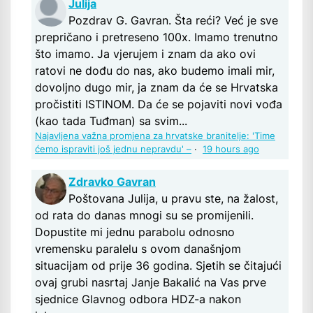
Julija
Pozdrav G. Gavran. Šta reći? Već je sve
prepričano i pretreseno 100x. Imamo trenutno
što imamo. Ja vjerujem i znam da ako ovi
ratovi ne dođu do nas, ako budemo imali mir,
dovoljno dugo mir, ja znam da će se Hrvatska
pročistiti ISTINOM. Da će se pojaviti novi vođa
(kao tada Tuđman) sa svim...
Najavljena važna promjena za hrvatske branitelje: 'Time
ćemo ispraviti još jednu nepravdu' –
·
19 hours ago
Zdravko Gavran
Poštovana Julija, u pravu ste, na žalost,
od rata do danas mnogi su se promijenili.
Dopustite mi jednu parabolu odnosno
vremensku paralelu s ovom današnjom
situacijam od prije 36 godina. Sjetih se čitajući
ovaj grubi nasrtaj Janje Bakalić na Vas prve
sjednice Glavnog odbora HDZ-a nakon