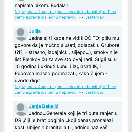
napisala nikom. Budala !
Najavljena važna promjena za hrvatske branitelje: 'Time
ćemo ispraviti još jednu nepravdu' –
·
yesterday
Julija
Jadna si ti kada ne vidiš OČITO: pišu mu
govore da je mučno slušati, odlazak u Grubore
(?!?! - strašno, izdajnički, slijepo...), smokvin je
list Plenkoviću za sve što ovaj radi. Stigli su u
10 godina i ukinuti kunu, i izglasati IK, i
Pupovca masno podmazati, kako čujem -
uvode digit....
Najavljena važna promjena za hrvatske branitelje: 'Time
ćemo ispraviti još jednu nepravdu' –
·
yesterday
Janja Bakalić
Jadno...Generala koji je tri puta ranjen u
DR ,čiji je brat poginio ..koji danas pronalazi
kosti ubijenih branitelja ti ,jadnice,nazivaš