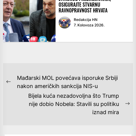
OSIGURAJTE STVARNU
RAVNOPRAVNOST HRVATA
Redakcija HN
7. Kolovoza 2026.
NAVIGACIJA
Mađarski MOL povećava isporuke Srbiji
OBJAVA
Previous
nakon američkih sankcija NIS-u
post:
Bijela kuća nezadovoljna što Trump
nije dobio Nobela: Stavili su politiku
Ne
iznad mira
po