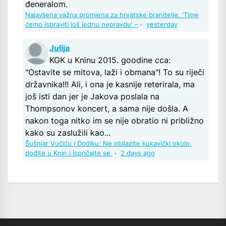
đeneralom.
Najavljena važna promjena za hrvatske branitelje: 'Time
ćemo ispraviti još jednu nepravdu' –
·
yesterday
Julija
KGK u Kninu 2015. goodine cca:
"Ostavite se mitova, laži i obmana"! To su riječi
državnika!!! Ali, i ona je kasnije reterirala, ma
još isti dan jer je Jakova poslala na
Thompsonov koncert, a sama nije došla. A
nakon toga nitko im se nije obratio ni približno
kako su zaslužili kao...
Šušnjar Vučiću i Dodiku: Ne obilazite kukavički okolo,
dođite u Knin i ispričajte se
·
2 days ago