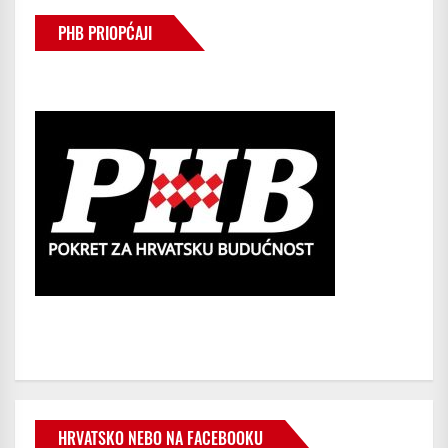
PHB PRIOPĆAJI
HRVATSKO NEBO NA FACEBOOKU