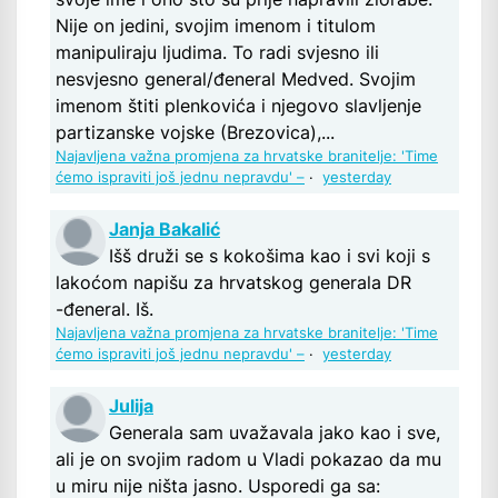
Nije on jedini, svojim imenom i titulom
manipuliraju ljudima. To radi svjesno ili
nesvjesno general/đeneral Medved. Svojim
imenom štiti plenkovića i njegovo slavljenje
partizanske vojske (Brezovica),...
Najavljena važna promjena za hrvatske branitelje: 'Time
ćemo ispraviti još jednu nepravdu' –
·
yesterday
Janja Bakalić
Išš druži se s kokošima kao i svi koji s
lakoćom napišu za hrvatskog generala DR
-đeneral. Iš.
Najavljena važna promjena za hrvatske branitelje: 'Time
ćemo ispraviti još jednu nepravdu' –
·
yesterday
Julija
Generala sam uvažavala jako kao i sve,
ali je on svojim radom u Vladi pokazao da mu
u miru nije ništa jasno. Usporedi ga sa: