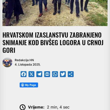
HRVATSKOM IZASLANSTVU ZABRANJENO
SNIMANJE KOD BIVŠEG LOGORA U CRNOJ
GORI
Redakcija HN
4. Listopada 2025.
Facebook
X
Telegram
PrintFriendly
WhatsApp
Twitter
Share
Vrijeme:
2 min, 4 sec