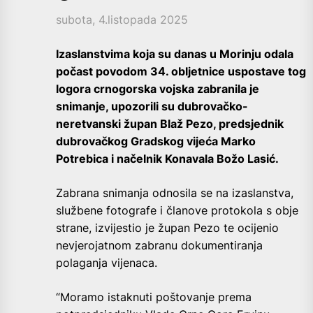
subota, 4.listopada 2025
Izaslanstvima koja su danas u Morinju odala
počast povodom 34. obljetnice uspostave tog
logora crnogorska vojska zabranila je
snimanje, upozorili su dubrovačko-
neretvanski župan Blaž Pezo, predsjednik
dubrovačkog Gradskog vijeća Marko
Potrebica i načelnik Konavala Božo Lasić.
Zabrana snimanja odnosila se na izaslanstva,
službene fotografe i članove protokola s obje
strane, izvijestio je župan Pezo te ocijenio
nevjerojatnom zabranu dokumentiranja
polaganja vijenaca.
“Moramo istaknuti poštovanje prema