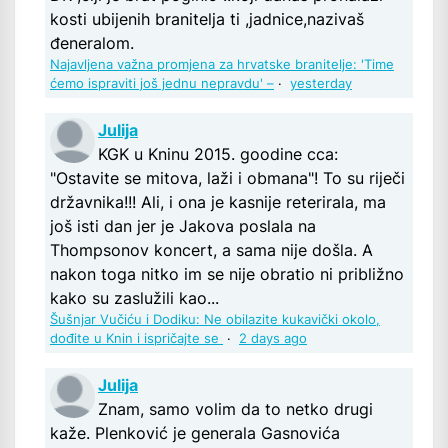
kosti ubijenih branitelja ti ,jadnice,nazivaš
đeneralom.
Najavljena važna promjena za hrvatske branitelje: 'Time
ćemo ispraviti još jednu nepravdu' –
·
yesterday
Julija
KGK u Kninu 2015. goodine cca:
"Ostavite se mitova, laži i obmana"! To su riječi
državnika!!! Ali, i ona je kasnije reterirala, ma
još isti dan jer je Jakova poslala na
Thompsonov koncert, a sama nije došla. A
nakon toga nitko im se nije obratio ni približno
kako su zaslužili kao...
Šušnjar Vučiću i Dodiku: Ne obilazite kukavički okolo,
dođite u Knin i ispričajte se
·
2 days ago
Julija
Znam, samo volim da to netko drugi
kaže. Plenković je generala Gasnovića