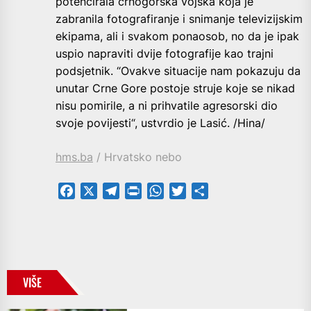
potencirala crnogorska vojska koja je
zabranila fotografiranje i snimanje televizijskim
ekipama, ali i svakom ponaosob, no da je ipak
uspio napraviti dvije fotografije kao trajni
podsjetnik. “Ovakve situacije nam pokazuju da
unutar Crne Gore postoje struje koje se nikad
nisu pomirile, a ni prihvatile agresorski dio
svoje povijesti“, ustvrdio je Lasić. /Hina/
hms.ba
/ Hrvatsko nebo
Facebook
X
Telegram
PrintFriendly
WhatsApp
Twitter
Share
VIŠE