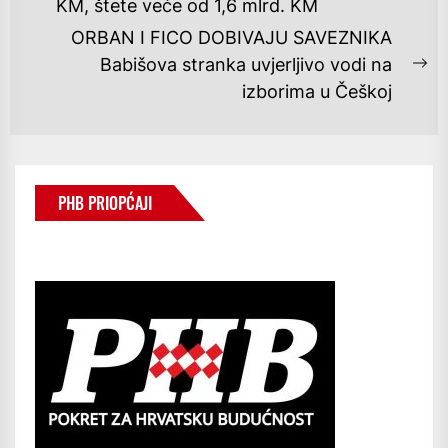
KM, štete veće od 1,6 mlrd. KM
post:
ORBAN I FICO DOBIVAJU SAVEZNIKA
Babišova stranka uvjerljivo vodi na
Ne
izborima u Češkoj
po
PHB PRIOPĆAJI