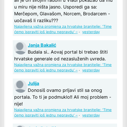
u miru nije ništa jasno. Usporedi ga sa:
Merčepom, Glavašom, Norcem, Brodarcem -
uočavaš li razliku???
Najavljena važna promjena za hrvatske branitelje: 'Time
ćemo ispraviti još jednu nepravdu' –
·
yesterday
Janja Bakalić
Budala si.. Aovaj portal bi trebao štiti
hrvatske generale od nezasluženih uvreda.
Najavljena važna promjena za hrvatske branitelje: 'Time
ćemo ispraviti još jednu nepravdu' –
·
yesterday
Julija
Donosiš ovamo prljavi stil sa onog
portala. To ti je podmuklo!! Ali moj problem -
nije!
Najavljena važna promjena za hrvatske branitelje: 'Time
ćemo ispraviti još jednu nepravdu' –
·
yesterday