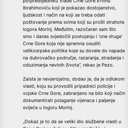
potpredsjedniku Vlade Crne Gore Ervinu
Ibrahimoviću koji je pokazao dostojanstvo,
ljudskost i način na koji se treba odati
poštovanje prema svima koji su prošli strahote
logora Morinj. Međutim, razočaran sam što
smo i danas svjedočili postojanju i ‘one druge’
Crne Gore koja nije spremna osuditi
velikosrpske politike koje su dovele do napada
na dubrovačko područje, razaranja, stradanja i
oduzimanja nevinih života”, rekao je Pezo.
Zaista je nevjerojatno, dodao je, da je odlukom
vlasti, koju su provodili pripadnici policije i
vojske Crne Gore, zabranjeno na bilo koji način
dokumentirati polaganje vijenaca i paljenje
svijeća u logoru Morinj.
„Dokaz je to da se veliki dio službene vlasti u