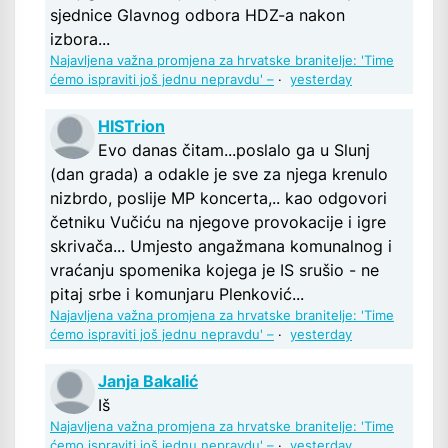
sjednice Glavnog odbora HDZ-a nakon
izbora...
Najavljena važna promjena za hrvatske branitelje: 'Time
ćemo ispraviti još jednu nepravdu' –
·
yesterday
HISTrion
Evo danas čitam...poslalo ga u Slunj
(dan grada) a odakle je sve za njega krenulo
nizbrdo, poslije MP koncerta,.. kao odgovori
četniku Vučiću na njegove provokacije i igre
skrivača... Umjesto angažmana komunalnog i
vraćanju spomenika kojega je IS srušio - ne
pitaj srbe i komunjaru Plenković...
Najavljena važna promjena za hrvatske branitelje: 'Time
ćemo ispraviti još jednu nepravdu' –
·
yesterday
Janja Bakalić
Iš
Najavljena važna promjena za hrvatske branitelje: 'Time
ćemo ispraviti još jednu nepravdu' –
·
yesterday