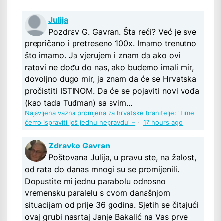
Julija
Pozdrav G. Gavran. Šta reći? Već je sve
prepričano i pretreseno 100x. Imamo trenutno
što imamo. Ja vjerujem i znam da ako ovi
ratovi ne dođu do nas, ako budemo imali mir,
dovoljno dugo mir, ja znam da će se Hrvatska
pročistiti ISTINOM. Da će se pojaviti novi vođa
(kao tada Tuđman) sa svim...
Najavljena važna promjena za hrvatske branitelje: 'Time
ćemo ispraviti još jednu nepravdu' –
·
17 hours ago
Zdravko Gavran
Poštovana Julija, u pravu ste, na žalost,
od rata do danas mnogi su se promijenili.
Dopustite mi jednu parabolu odnosno
vremensku paralelu s ovom današnjom
situacijam od prije 36 godina. Sjetih se čitajući
ovaj grubi nasrtaj Janje Bakalić na Vas prve