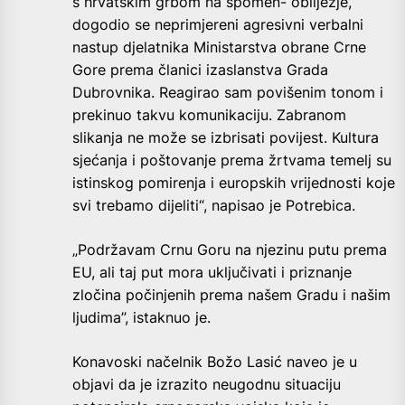
s hrvatskim grbom na spomen- obilježje,
dogodio se neprimjereni agresivni verbalni
nastup djelatnika Ministarstva obrane Crne
Gore prema članici izaslanstva Grada
Dubrovnika. Reagirao sam povišenim tonom i
prekinuo takvu komunikaciju. Zabranom
slikanja ne može se izbrisati povijest. Kultura
sjećanja i poštovanje prema žrtvama temelj su
istinskog pomirenja i europskih vrijednosti koje
svi trebamo dijeliti“, napisao je Potrebica.
„Podržavam Crnu Goru na njezinu putu prema
EU, ali taj put mora uključivati i priznanje
zločina počinjenih prema našem Gradu i našim
ljudima”, istaknuo je.
Konavoski načelnik Božo Lasić naveo je u
objavi da je izrazito neugodnu situaciju