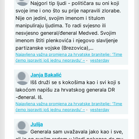
Najgori tip ljudi - političara su oni koji
svoje ime i ono što su prije napravili zlorabe.
Nije on jedini, svojim imenom i titulom
manipuliraju ljudima. To radi svjesno ili
nesvjesno general/đeneral Medved. Svojim
imenom štiti plenkovića i njegovo slavljenje
partizanske vojske (Brezovica),...
Najavljena važna promjena za hrvatske branitelje: 'Time
ćemo ispraviti još jednu nepravdu' –
·
yesterday
Janja Bakalić
Išš druži se s kokošima kao i svi koji s
lakoćom napišu za hrvatskog generala DR
-đeneral. Iš.
Najavljena važna promjena za hrvatske branitelje: 'Time
ćemo ispraviti još jednu nepravdu' –
·
yesterday
Julija
Generala sam uvažavala jako kao i sve,
ali je on svojim radom u Vladi pokazao da mu