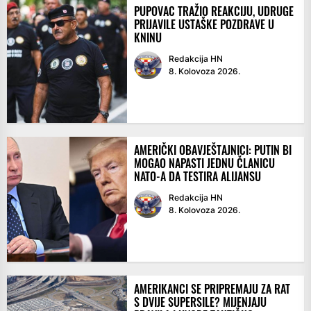
PUPOVAC TRAŽIO REAKCIJU, UDRUGE
PRIJAVILE USTAŠKE POZDRAVE U
KNINU
Redakcija HN
8. Kolovoza 2026.
AMERIČKI OBAVJEŠTAJNICI: PUTIN BI
MOGAO NAPASTI JEDNU ČLANICU
NATO-A DA TESTIRA ALIJANSU
Redakcija HN
8. Kolovoza 2026.
AMERIKANCI SE PRIPREMAJU ZA RAT
S DVIJE SUPERSILE? MIJENJAJU