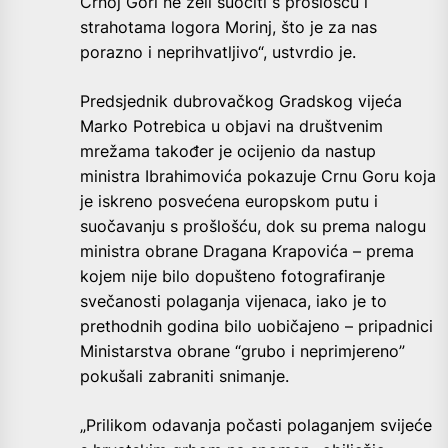
Crnoj Gori ne želi suočiti s prošlošću i
strahotama logora Morinj, što je za nas
porazno i neprihvatljivo“, ustvrdio je.
Predsjednik dubrovačkog Gradskog vijeća
Marko Potrebica u objavi na društvenim
mrežama također je ocijenio da nastup
ministra Ibrahimovića pokazuje Crnu Goru koja
je iskreno posvećena europskom putu i
suočavanju s prošlošću, dok su prema nalogu
ministra obrane Dragana Krapovića – prema
kojem nije bilo dopušteno fotografiranje
svečanosti polaganja vijenaca, iako je to
prethodnih godina bilo uobičajeno – pripadnici
Ministarstva obrane “grubo i neprimjereno”
pokušali zabraniti snimanje.
„Prilikom odavanja počasti polaganjem svijeće