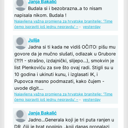
Janja Bakalić
Budala si i bezobrazna..a to nisam
napisala nikom. Budala !
Najavljena važna promjena za hrvatske branitelje: 'Time
ćemo ispraviti još jednu nepravdu' –
·
yesterday
Julija
Jadna si ti kada ne vidiš OČITO: pišu mu
govore da je mučno slušati, odlazak u Grubore
(?!?! - strašno, izdajnički, slijepo...), smokvin je
list Plenkoviću za sve što ovaj radi. Stigli su u
10 godina i ukinuti kunu, i izglasati IK, i
Pupovca masno podmazati, kako čujem -
uvode digit....
Najavljena važna promjena za hrvatske branitelje: 'Time
ćemo ispraviti još jednu nepravdu' –
·
yesterday
Janja Bakalić
Jadno...Generala koji je tri puta ranjen u
DR ,čiji je brat poginio ..koji danas pronalazi