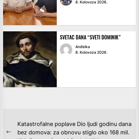
8. Kolovoza 2026.
SVETAC DANA “SVETI DOMINIK”
Anđelka
8. Kolovoza 2026.
NAVIGACIJA
Katastrofalne poplave Dio ljudi godinu dana
OBJAVA
bez domova: za obnovu stiglo oko 168 mil.
Previous