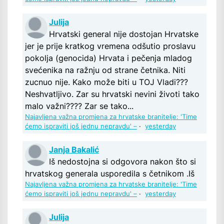
Julija
Hrvatski general nije dostojan Hrvatske
jer je prije kratkog vremena odšutio proslavu
pokolja (genocida) Hrvata i pečenja mladog
svećenika na ražnju od strane četnika. Niti
zucnuo nije. Kako može biti u TOJ Vladi???
Neshvatljivo. Zar su hrvatski nevini životi tako
malo važni???? Zar se tako...
Najavljena važna promjena za hrvatske branitelje: 'Time
ćemo ispraviti još jednu nepravdu' –
·
yesterday
Janja Bakalić
Iš nedostojna si odgovora nakon što si
hrvatskog generala usporedila s četnikom .Iš
Najavljena važna promjena za hrvatske branitelje: 'Time
ćemo ispraviti još jednu nepravdu' –
·
yesterday
Julija