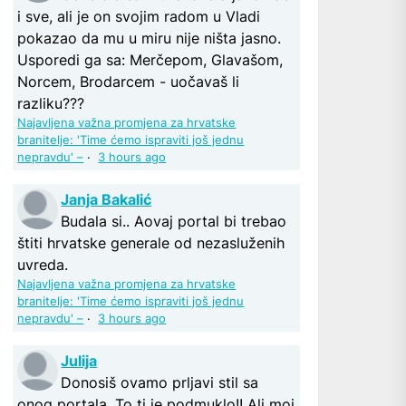
i sve, ali je on svojim radom u Vladi
pokazao da mu u miru nije ništa jasno.
Usporedi ga sa: Merčepom, Glavašom,
Norcem, Brodarcem - uočavaš li
razliku???
Najavljena važna promjena za hrvatske
branitelje: 'Time ćemo ispraviti još jednu
nepravdu' –
·
3 hours ago
Janja Bakalić
Budala si.. Aovaj portal bi trebao
štiti hrvatske generale od nezasluženih
uvreda.
Najavljena važna promjena za hrvatske
branitelje: 'Time ćemo ispraviti još jednu
nepravdu' –
·
3 hours ago
Julija
Donosiš ovamo prljavi stil sa
onog portala. To ti je podmuklo!! Ali moj