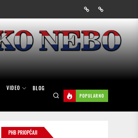
Prijavak
Skini
mobilnu
aplikaciju
Hrvatskog
neba
VIDEO
BLOG
POPULARNO
PHB PRIOPĆAJI