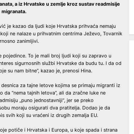
nata, a iz Hrvatske u zemlje kroz sustav readmisije
h migranata.
ić je kazao da ljudi koje Hrvatska prihvaća nemaju
i koji ne nalaze u prihvatnim centrima Ježevo, Tovarnik
urnosno zanimljivi.
ojedince. To je mali broj ljudi koji su zapravo u
interes sigurnosnih službi Hrvatske da budu tu. I da od
je su nam bitne”, kazao je, prenosi Hina.
desnica za tajne letove kojima se primaju migranti iz
 da “nema tajnih letova”, ali da zračne luke ne
eadmisiju „puno jednostavniji“, jer se preko
obu moraju osigurati dva pratitelja. Dodao je da
s svih koji su vraćeni iz drugih zemalja EU.
je potiče i Hrvatska i Europa, u koje spada i strana