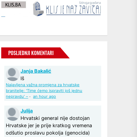
POSLJEDNJI KOMENTARI
Janja Bakalić
Iš
Najavljena važna promjena za hrvatske
branitelje: 'Time ćemo ispraviti još jednu
nepravdu' –
·
an hour ago
Julija
Hrvatski general nije dostojan
Hrvatske jer je prije kratkog vremena
odšutio proslavu pokolja (genocida)