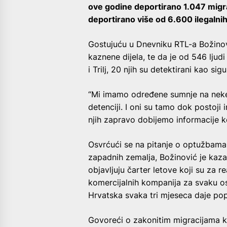
ove godine deportirano 1.047 migra
deportirano više od 6.600 ilegalni
Gostujuću u Dnevniku RTL-a Božinov
kaznene dijela, te da je od 546 ljud
i Trilj, 20 njih su detektirani kao sig
“Mi imamo određene sumnje na neke p
detenciji. I oni su tamo dok postoji 
njih zapravo dobijemo informacije ko
Osvrćući se na pitanje o optužbama 
zapadnih zemalja, Božinović je kazao
objavljuju čarter letove koji su za r
komercijalnih kompanija za svaku os
Hrvatska svaka tri mjeseca daje popi
Govoreći o zakonitim migracijama ko