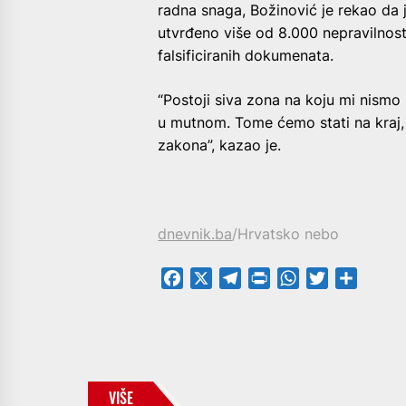
radna snaga, Božinović je rekao da 
utvrđeno više od 8.000 nepravilnosti
falsificiranih dokumenata.
“Postoji siva zona na koju mi nismo r
u mutnom. Tome ćemo stati na kraj,
zakona”, kazao je.
dnevnik.ba
/Hrvatsko nebo
Facebook
X
Telegram
PrintFriendly
WhatsApp
Twitter
Share
VIŠE