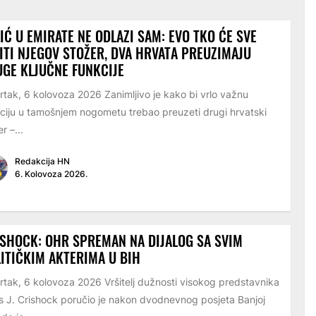
IĆ U EMIRATE NE ODLAZI SAM: EVO TKO ĆE SVE
ITI NJEGOV STOŽER, DVA HRVATA PREUZIMAJU
GE KLJUČNE FUNKCIJE
rtak, 6 kolovoza 2026 Zanimljivo je kako bi vrlo važnu
ciju u tamošnjem nogometu trebao preuzeti drugi hrvatski
r –...
Redakcija HN
6. Kolovoza 2026.
SHOCK: OHR SPREMAN NA DIJALOG SA SVIM
ITIČKIM AKTERIMA U BIH
rtak, 6 kolovoza 2026 Vršitelj dužnosti visokog predstavnika
s J. Crishock poručio je nakon dvodnevnog posjeta Banjoj