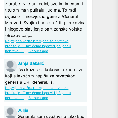
zlorabe. Nije on jedini, svojim imenom i
titulom manipuliraju ljudima. To radi
svjesno ili nesvjesno general/đeneral
Medved. Svojim imenom štiti plenkovića
i njegovo slavljenje partizanske vojske
(Brezovica),...
Najavljena važna promjena za hrvatske
branitelje: 'Time ćemo ispraviti još jednu
nepravdu' –
·
3 hours ago
Janja Bakalić
Išš druži se s kokošima kao i svi
koji s lakoćom napišu za hrvatskog
generala DR -đeneral. Iš.
Najavljena važna promjena za hrvatske
branitelje: 'Time ćemo ispraviti još jednu
nepravdu' –
·
3 hours ago
Julija
Generala sam uvažavala jako kao