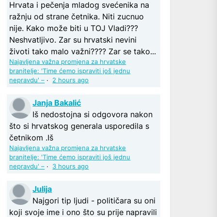
Hrvata i pečenja mladog svećenika na
ražnju od strane četnika. Niti zucnuo
nije. Kako može biti u TOJ Vladi???
Neshvatljivo. Zar su hrvatski nevini
životi tako malo važni???? Zar se tako...
Najavljena važna promjena za hrvatske
branitelje: 'Time ćemo ispraviti još jednu
nepravdu' –
·
2 hours ago
Janja Bakalić
Iš nedostojna si odgovora nakon
što si hrvatskog generala usporedila s
četnikom .Iš
Najavljena važna promjena za hrvatske
branitelje: 'Time ćemo ispraviti još jednu
nepravdu' –
·
3 hours ago
Julija
Najgori tip ljudi - političara su oni
koji svoje ime i ono što su prije napravili