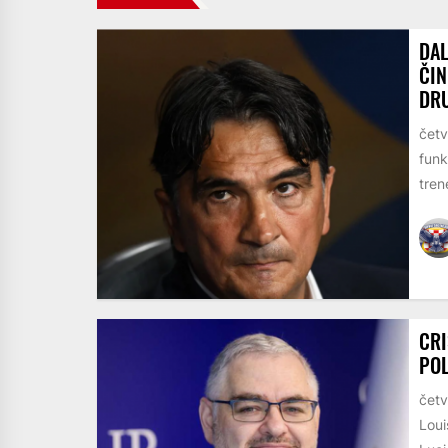
DAL
ČIN
DRU
četv
funk
trene
CRI
POL
četv
Loui