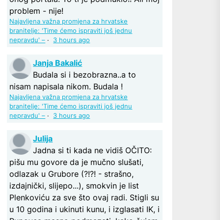
problem - nije!
Najavljena važna promjena za hrvatske
branitelje: 'Time ćemo ispraviti još jednu
nepravdu' –
·
3 hours ago
Janja Bakalić
Budala si i bezobrazna..a to
nisam napisala nikom. Budala !
Najavljena važna promjena za hrvatske
branitelje: 'Time ćemo ispraviti još jednu
nepravdu' –
·
3 hours ago
Julija
Jadna si ti kada ne vidiš OČITO:
pišu mu govore da je mučno slušati,
odlazak u Grubore (?!?! - strašno,
izdajnički, slijepo...), smokvin je list
Plenkoviću za sve što ovaj radi. Stigli su
u 10 godina i ukinuti kunu, i izglasati IK, i