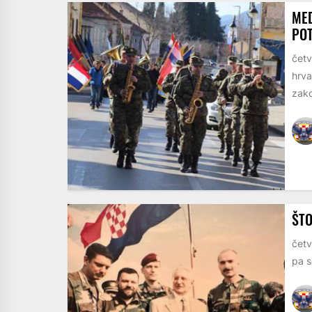
MED
POT
četv
hrva
zako
ŠTO
četv
pa s