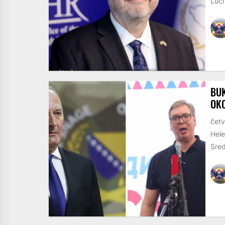
Luci
BUK
OKO
četv
Hele
Sred