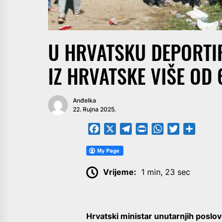
U HRVATSKU DEPORTIR
IZ HRVATSKE VIŠE OD 
Anđelka
22. Rujna 2025.
Facebook
X
Telegram
PrintFriendly
WhatsApp
Twitter
Share
Vrijeme:
1 min, 23 sec
Hrvatski ministar unutarnjih poslov