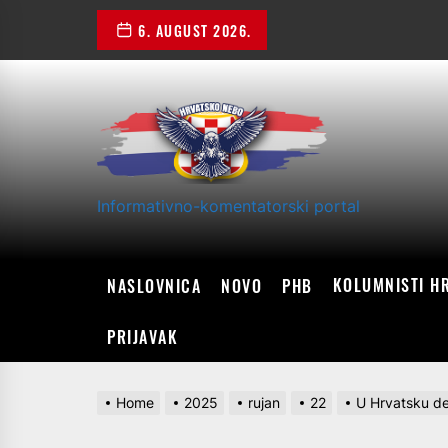
Skip
6. AUGUST 2026.
to
the
content
Informativno-komentatorski portal
KOLUMNISTI H
NASLOVNICA
NOVO
PHB
PRIJAVAK
Home
2025
rujan
22
U Hrvatsku de