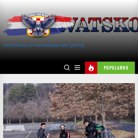
Skip
to
the
content
Informativno-komentatorski portal
POPULARNO