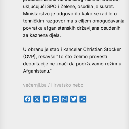
uključujući SPÖ i Zelene, osudila je susret.
Ministarstvo je odgovorilo kako se radilo o
tehničkim razgovorima s ciljem omogućavanja
povratka afganistanskih državljana osuđenih
za kaznena djela.
U obranu je stao i kancelar Christian Stocker
(ÖVP), rekavši: “To što želimo provesti
deportacije ne znači da podržavamo režim u
Afganistanu.”
večernji.ba
/ Hrvatsko nebo
Facebook
X
Telegram
PrintFriendly
WhatsApp
Twitter
Share