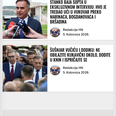
STANKO BAJA SOPTA U
EKSKLUZIVNOM INTERVJUU: HVO JE
TREBAO UĆI U VUKOVAR PREKO
MARINACA, BOGDANOVACA I
BRŠADINA
Redakcija HN
5. Kolovoza 2026.
ŠUŠNJAR VUČIĆU I DODIKU: NE
OBILAZITE KUKAVIČKI OKOLO, DOĐITE
U KNIN I ISPRIČAJTE SE
Redakcija HN
5. Kolovoza 2026.