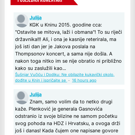
Julija
KGK u Kninu 2015. goodine cca:
"Ostavite se mitova, laži i obmana"! To su riječi
državnika!!! Ali, i ona je kasnije reterirala, ma
još isti dan jer je Jakova poslala na
Thompsonov koncert, a sama nije došla. A
nakon toga nitko im se nije obratio ni približno
kako su zaslužili kao...
Šušnjar Vučiću i Dodiku: Ne obilazite kukavički okolo,
dođite u Knin i ispričajte se
·
16 hours ago
Julija
Znam, samo volim da to netko drugi
kaže. Plenković je generala Gasnovića
odstranio iz svoje blizine ne samom početku
svog pohoda na HDZ i Hrvatsku, a ovoga drži
još i danas! Kada čujem one napisane govore