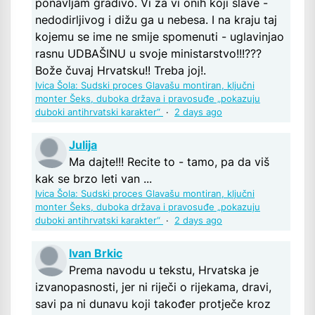
ponavljam gradivo. Vi za vi onih koji slave -
nedodirljivog i dižu ga u nebesa. I na kraju taj
kojemu se ime ne smije spomenuti - uglavinjao
rasnu UDBAŠINU u svoje ministarstvo!!!???
Bože čuvaj Hrvatsku!! Treba joj!.
Ivica Šola: Sudski proces Glavašu montiran, ključni
monter Šeks, duboka država i pravosuđe „pokazuju
duboki antihrvatski karakter“
·
2 days ago
Julija
Ma dajte!!! Recite to - tamo, pa da viš
kak se brzo leti van ...
Ivica Šola: Sudski proces Glavašu montiran, ključni
monter Šeks, duboka država i pravosuđe „pokazuju
duboki antihrvatski karakter“
·
2 days ago
Ivan Brkic
Prema navodu u tekstu, Hrvatska je
izvanopasnosti, jer ni riječi o rijekama, dravi,
savi pa ni dunavu koji također protječe kroz