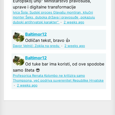
Europskoj uniji" Ministarstvo pravosuđa,
uprave i digitalne transformacije
Ivica Šola: Sudski proces Glavašu montiran, ključni
monter Šeks, duboka država i pravosuđe „pokazuju
duboki antihrvatski karakter“
·
2 weeks ago
Baltimor12
Odličan tekst, bravo 👍
Davor Velnić: Zokija na gredu
·
2 weeks ago
Baltimor12
Od tuke bar ima koristi, od ove spodobe
samo šteta 😎
Profesorica Renata Kolombo ne kritizira samo
Thompsona, već podriva suverenitet Republike Hrvatske
·
2 weeks ago