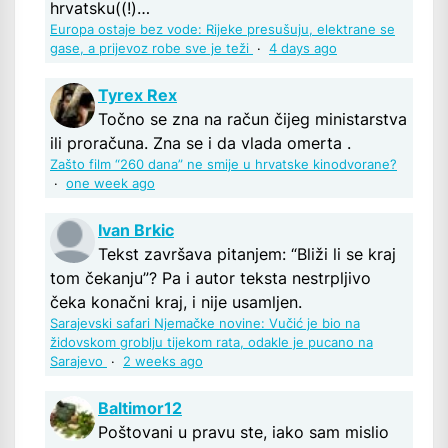
hrvatsku((!)…
Europa ostaje bez vode: Rijeke presušuju, elektrane se
gase, a prijevoz robe sve je teži
·
4 days ago
Tyrex Rex
Točno se zna na račun čijeg ministarstva
ili proračuna. Zna se i da vlada omerta .
Zašto film “260 dana” ne smije u hrvatske kinodvorane?
·
one week ago
Ivan Brkic
Tekst završava pitanjem: “Bliži li se kraj
tom čekanju”? Pa i autor teksta nestrpljivo
čeka konačni kraj, i nije usamljen.
Sarajevski safari Njemačke novine: Vučić je bio na
židovskom groblju tijekom rata, odakle je pucano na
Sarajevo
·
2 weeks ago
Baltimor12
Poštovani u pravu ste, iako sam mislio