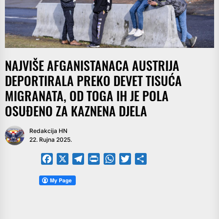
NAJVIŠE AFGANISTANACA AUSTRIJA
DEPORTIRALA PREKO DEVET TISUĆA
MIGRANATA, OD TOGA IH JE POLA
OSUĐENO ZA KAZNENA DJELA
Redakcija HN
22. Rujna 2025.
Facebook
X
Telegram
PrintFriendly
WhatsApp
Twitter
Share