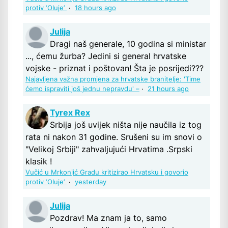
protiv ‘Oluje’
·
18 hours ago
Julija
Dragi naš generale, 10 godina si ministar
..., ćemu žurba? Jedini si general hrvatske
vojske - priznat i poštovan! Šta je posrijedi???
Najavljena važna promjena za hrvatske branitelje: 'Time
ćemo ispraviti još jednu nepravdu' –
·
21 hours ago
Tyrex Rex
Srbija još uvijek ništa nije naučila iz tog
rata ni nakon 31 godine. Srušeni su im snovi o
"Velikoj Srbiji" zahvaljujući Hrvatima .Srpski
klasik !
Vučić u Mrkonjić Gradu kritizirao Hrvatsku i govorio
protiv ‘Oluje’
·
yesterday
Julija
Pozdrav! Ma znam ja to, samo