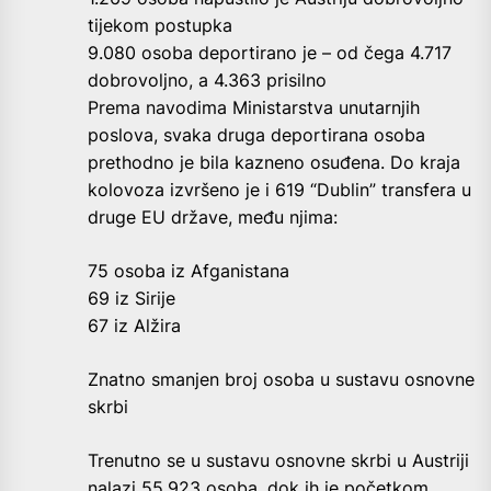
tijekom postupka
9.080 osoba deportirano je – od čega 4.717
dobrovoljno, a 4.363 prisilno
Prema navodima Ministarstva unutarnjih
poslova, svaka druga deportirana osoba
prethodno je bila kazneno osuđena. Do kraja
kolovoza izvršeno je i 619 “Dublin” transfera u
druge EU države, među njima:
75 osoba iz Afganistana
69 iz Sirije
67 iz Alžira
Znatno smanjen broj osoba u sustavu osnovne
skrbi
Trenutno se u sustavu osnovne skrbi u Austriji
nalazi 55.923 osoba, dok ih je početkom