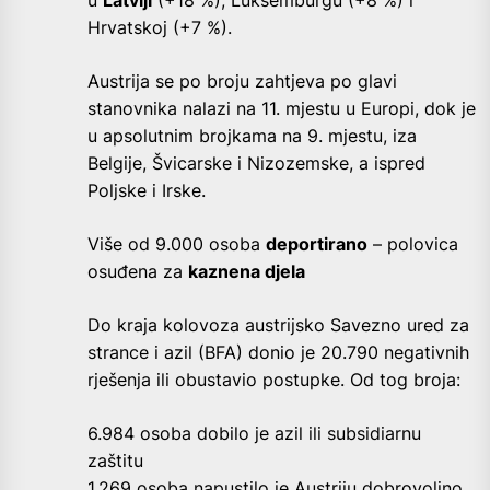
Hrvatskoj (+7 %).
Austrija se po broju zahtjeva po glavi
stanovnika nalazi na 11. mjestu u Europi, dok je
u apsolutnim brojkama na 9. mjestu, iza
Belgije, Švicarske i Nizozemske, a ispred
Poljske i Irske.
Više od 9.000 osoba
deportirano
– polovica
osuđena za
kaznena djela
Do kraja kolovoza austrijsko Savezno ured za
strance i azil (BFA) donio je 20.790 negativnih
rješenja ili obustavio postupke. Od tog broja:
6.984 osoba dobilo je azil ili subsidiarnu
zaštitu
1.269 osoba napustilo je Austriju dobrovoljno