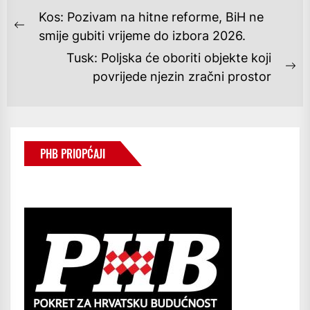
NAVIGACIJA
Kos: Pozivam na hitne reforme, BiH ne
OBJAVA
Previous
smije gubiti vrijeme do izbora 2026.
post:
Tusk: Poljska će oboriti objekte koji
Ne
povrijede njezin zračni prostor
po
PHB PRIOPĆAJI