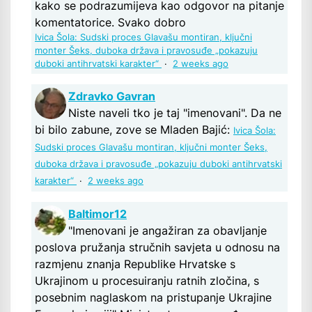
kako se podrazumijeva kao odgovor na pitanje
komentatorice. Svako dobro
Ivica Šola: Sudski proces Glavašu montiran, ključni
monter Šeks, duboka država i pravosuđe „pokazuju
duboki antihrvatski karakter“
·
2 weeks ago
Zdravko Gavran
Niste naveli tko je taj "imenovani". Da ne
bi bilo zabune, zove se Mladen Bajić:
Ivica Šola:
Sudski proces Glavašu montiran, ključni monter Šeks,
duboka država i pravosuđe „pokazuju duboki antihrvatski
karakter“
·
2 weeks ago
Baltimor12
"Imenovani je angažiran za obavljanje
poslova pružanja stručnih savjeta u odnosu na
razmjenu znanja Republike Hrvatske s
Ukrajinom u procesuiranju ratnih zločina, s
posebnim naglaskom na pristupanje Ukrajine