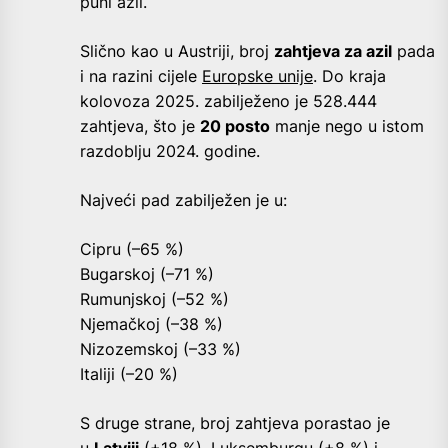
puni azil.
Slično kao u Austriji, broj
zahtjeva za azil
pada
i na razini cijele
Europske unije
. Do kraja
kolovoza 2025. zabilježeno je 528.444
zahtjeva, što je
20 posto
manje nego u istom
razdoblju 2024. godine.
Najveći pad zabilježen je u:
Cipru (–65 %)
Bugarskoj (–71 %)
Rumunjskoj (–52 %)
Njemačkoj (–38 %)
Nizozemskoj (–33 %)
Italiji (–20 %)
S druge strane, broj zahtjeva porastao je
u
Latviji
(+18 %), Luksemburgu (+8 %) i