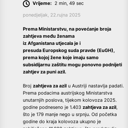
Vrijeme:
2 min, 49 sec
ponedjeljak, 22.rujna 2025
Prema Ministarstvu, na povećanje broja
zahtjeva među ženama
iz Afganistana utjecala je i
presuda Europskog suda pravde (EuGH),
prema kojoj žene koje imaju samo
subsidijarnu zaštitu mogu ponovno podnijeti
zahtjev za puni azil.
Broj
zahtjeva za azil
u Austriji nastavlja padati.
Prema podacima austrijskog Ministarstva
unutarnjih poslova, tijekom kolovoza 2025.
godine podneseno je 1.403
zahtjeva za azil
,
što je 179 manje nego u srpnju. Od početka
godine do kraja kolovoza ukupno je