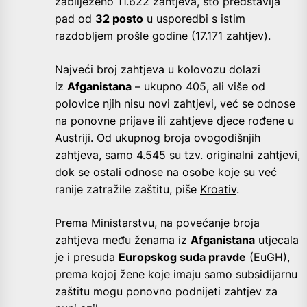
zabilježeno 11.622 zahtjeva, što predstavlja
pad od
32 posto
u usporedbi s istim
razdobljem prošle godine (17.171 zahtjev).
Najveći broj zahtjeva u kolovozu dolazi
iz
Afganistana
– ukupno 405, ali više od
polovice njih nisu novi zahtjevi, već se odnose
na ponovne prijave ili zahtjeve djece rođene u
Austriji. Od ukupnog broja ovogodišnjih
zahtjeva, samo 4.545 su tzv. originalni zahtjevi,
dok se ostali odnose na osobe koje su već
ranije zatražile zaštitu, piše
Kroativ
.
Prema Ministarstvu, na povećanje broja
zahtjeva među ženama iz
Afganistana
utjecala
je i presuda
Europskog suda pravde
(EuGH),
prema kojoj žene koje imaju samo subsidijarnu
zaštitu mogu ponovno podnijeti zahtjev za