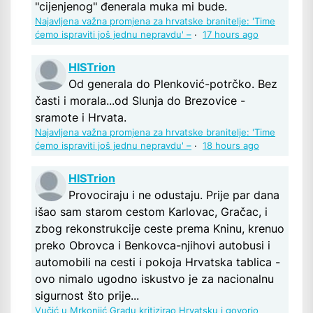
"cijenjenog" đenerala muka mi bude.
Najavljena važna promjena za hrvatske branitelje: 'Time
ćemo ispraviti još jednu nepravdu' –
·
17 hours ago
HISTrion
Od generala do Plenković-potrčko. Bez
časti i morala...od Slunja do Brezovice -
sramote i Hrvata.
Najavljena važna promjena za hrvatske branitelje: 'Time
ćemo ispraviti još jednu nepravdu' –
·
18 hours ago
HISTrion
Provociraju i ne odustaju. Prije par dana
išao sam starom cestom Karlovac, Gračac, i
zbog rekonstrukcije ceste prema Kninu, krenuo
preko Obrovca i Benkovca-njihovi autobusi i
automobili na cesti i pokoja Hrvatska tablica -
ovo nimalo ugodno iskustvo je za nacionalnu
sigurnost što prije...
Vučić u Mrkonjić Gradu kritizirao Hrvatsku i govorio