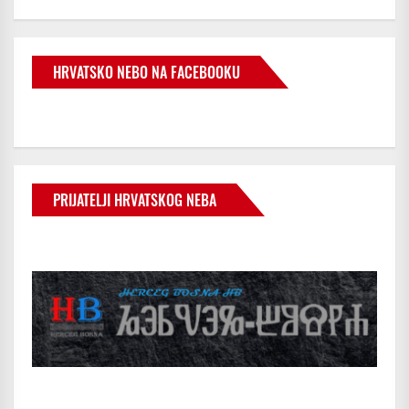
HRVATSKO NEBO NA FACEBOOKU
PRIJATELJI HRVATSKOG NEBA