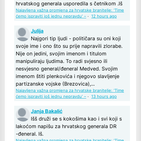
hrvatskog generala usporedila s četnikom .Iš
Najavljena važna promjena za hrvatske branitelje: 'Time
ćemo ispraviti još jednu nepravdu' –
·
12 hours ago
Julija
Najgori tip ljudi - političara su oni koji
svoje ime i ono što su prije napravili zlorabe.
Nije on jedini, svojim imenom i titulom
manipuliraju ljudima. To radi svjesno ili
nesvjesno general/đeneral Medved. Svojim
imenom štiti plenkovića i njegovo slavljenje
partizanske vojske (Brezovica),...
Najavljena važna promjena za hrvatske branitelje: 'Time
ćemo ispraviti još jednu nepravdu' –
·
13 hours ago
Janja Bakalić
Išš druži se s kokošima kao i svi koji s
lakoćom napišu za hrvatskog generala DR
-đeneral. Iš.
Najavljena važna promjena za hrvatske branitelje: 'Time