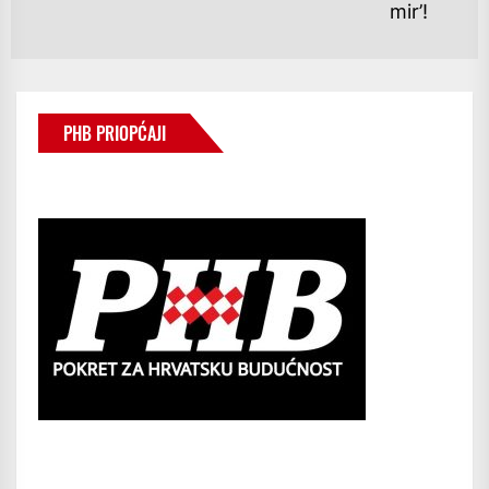
po
mir’!
PHB PRIOPĆAJI