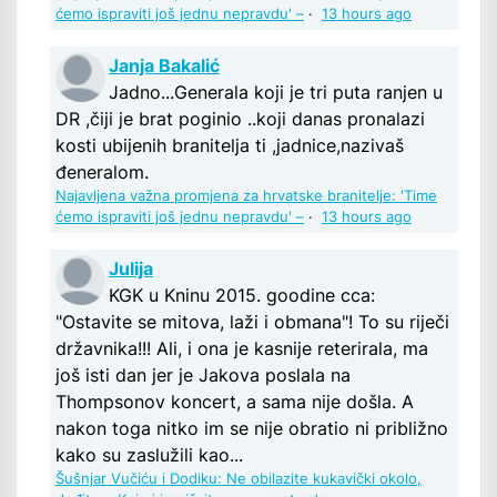
ćemo ispraviti još jednu nepravdu' –
·
13 hours ago
Janja Bakalić
Jadno...Generala koji je tri puta ranjen u
DR ,čiji je brat poginio ..koji danas pronalazi
kosti ubijenih branitelja ti ,jadnice,nazivaš
đeneralom.
Najavljena važna promjena za hrvatske branitelje: 'Time
ćemo ispraviti još jednu nepravdu' –
·
13 hours ago
Julija
KGK u Kninu 2015. goodine cca:
"Ostavite se mitova, laži i obmana"! To su riječi
državnika!!! Ali, i ona je kasnije reterirala, ma
još isti dan jer je Jakova poslala na
Thompsonov koncert, a sama nije došla. A
nakon toga nitko im se nije obratio ni približno
kako su zaslužili kao...
Šušnjar Vučiću i Dodiku: Ne obilazite kukavički okolo,