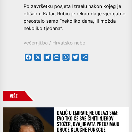
Po završetku posjeta Izraelu nakon kojeg je
otišao u Katar, Rubio je rekao da je vjerojatno
preostalo samo “nekoliko dana, ili možda
nekoliko tjedana”.
večernji.ba
/ Hrvatsko nebo
Facebook
X
Telegram
PrintFriendly
WhatsApp
Twitter
Share
VIŠE
DALIĆ U EMIRATE NE ODLAZI SAM:
EVO TKO ĆE SVE ČINITI NJEGOV
STOŽER, DVA HRVATA PREUZIMAJU
DRUGE KLJUČNE FUNKCIJE