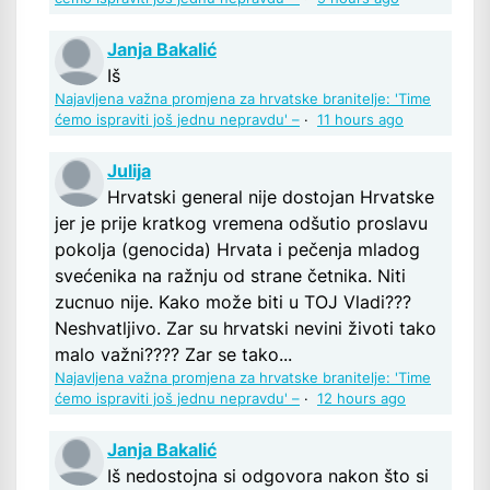
Janja Bakalić
Iš
Najavljena važna promjena za hrvatske branitelje: 'Time
ćemo ispraviti još jednu nepravdu' –
·
11 hours ago
Julija
Hrvatski general nije dostojan Hrvatske
jer je prije kratkog vremena odšutio proslavu
pokolja (genocida) Hrvata i pečenja mladog
svećenika na ražnju od strane četnika. Niti
zucnuo nije. Kako može biti u TOJ Vladi???
Neshvatljivo. Zar su hrvatski nevini životi tako
malo važni???? Zar se tako...
Najavljena važna promjena za hrvatske branitelje: 'Time
ćemo ispraviti još jednu nepravdu' –
·
12 hours ago
Janja Bakalić
Iš nedostojna si odgovora nakon što si