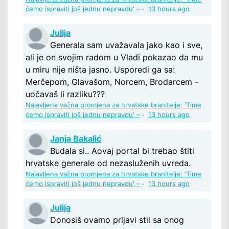
ćemo ispraviti još jednu nepravdu' –
·
13 hours ago
Julija
Generala sam uvažavala jako kao i sve,
ali je on svojim radom u Vladi pokazao da mu
u miru nije ništa jasno. Usporedi ga sa:
Merčepom, Glavašom, Norcem, Brodarcem -
uočavaš li razliku???
Najavljena važna promjena za hrvatske branitelje: 'Time
ćemo ispraviti još jednu nepravdu' –
·
13 hours ago
Janja Bakalić
Budala si.. Aovaj portal bi trebao štiti
hrvatske generale od nezasluženih uvreda.
Najavljena važna promjena za hrvatske branitelje: 'Time
ćemo ispraviti još jednu nepravdu' –
·
13 hours ago
Julija
Donosiš ovamo prljavi stil sa onog