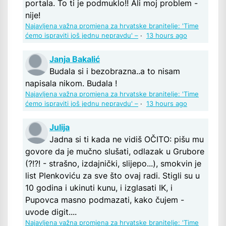
portala. To ti je podmuklo!! Ali moj problem -
nije!
Najavljena važna promjena za hrvatske branitelje: 'Time
ćemo ispraviti još jednu nepravdu' –
·
13 hours ago
Janja Bakalić
Budala si i bezobrazna..a to nisam
napisala nikom. Budala !
Najavljena važna promjena za hrvatske branitelje: 'Time
ćemo ispraviti još jednu nepravdu' –
·
13 hours ago
Julija
Jadna si ti kada ne vidiš OČITO: pišu mu
govore da je mučno slušati, odlazak u Grubore
(?!?! - strašno, izdajnički, slijepo...), smokvin je
list Plenkoviću za sve što ovaj radi. Stigli su u
10 godina i ukinuti kunu, i izglasati IK, i
Pupovca masno podmazati, kako čujem -
uvode digit....
Najavljena važna promjena za hrvatske branitelje: 'Time