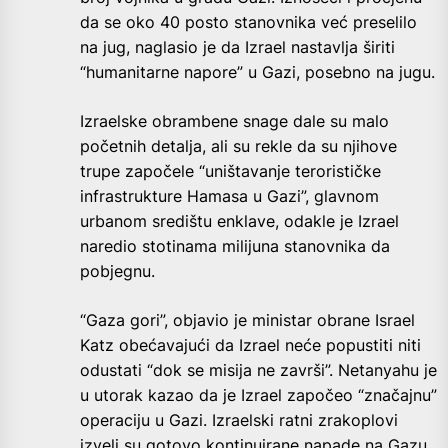
da se oko 40 posto stanovnika već preselilo
na jug, naglasio je da Izrael nastavlja širiti
“humanitarne napore” u Gazi, posebno na jugu.
Izraelske obrambene snage dale su malo
početnih detalja, ali su rekle da su njihove
trupe započele “uništavanje terorističke
infrastrukture Hamasa u Gazi”, glavnom
urbanom središtu enklave, odakle je Izrael
naredio stotinama milijuna stanovnika da
pobjegnu.
“Gaza gori”, objavio je ministar obrane Israel
Katz obećavajući da Izrael neće popustiti niti
odustati “dok se misija ne završi”. Netanyahu je
u utorak kazao da je Izrael započeo “značajnu”
operaciju u Gazi. Izraelski ratni zrakoplovi
izveli su gotovo kontinuirane napade na Gazu