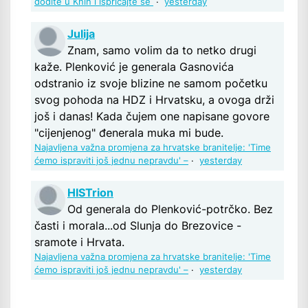
dođite u Knin i ispričajte se
·
yesterday
Julija
Znam, samo volim da to netko drugi
kaže. Plenković je generala Gasnovića
odstranio iz svoje blizine ne samom početku
svog pohoda na HDZ i Hrvatsku, a ovoga drži
još i danas! Kada čujem one napisane govore
"cijenjenog" đenerala muka mi bude.
Najavljena važna promjena za hrvatske branitelje: 'Time
ćemo ispraviti još jednu nepravdu' –
·
yesterday
HISTrion
Od generala do Plenković-potrčko. Bez
časti i morala...od Slunja do Brezovice -
sramote i Hrvata.
Najavljena važna promjena za hrvatske branitelje: 'Time
ćemo ispraviti još jednu nepravdu' –
·
yesterday