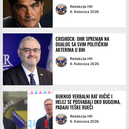
Redakcija HN
6. Kolovoza 2026.
CRISHOCK: OHR SPREMAN NA
DIJALOG SA SVIM POLITIČKIM
AKTERIMA U BIH
Redakcija HN
6. Kolovoza 2026.
BUKNUO VERBALNI RAT VUČIĆ I
HELEZ SE POSVAĐALI OKO BUGOJNA,
PADAJU TEŠKE RIJEČI
Redakcija HN
6. Kolovoza 2026.