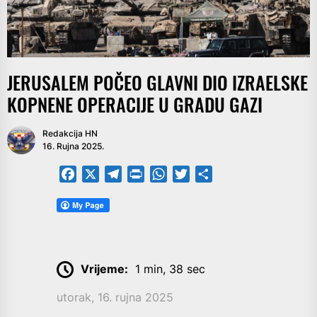
JERUSALEM POČEO GLAVNI DIO IZRAELSKE
KOPNENE OPERACIJE U GRADU GAZI
Redakcija HN
16. Rujna 2025.
Facebook
X
Telegram
PrintFriendly
WhatsApp
Twitter
Share
Vrijeme:
1 min, 38 sec
utorak, 16. rujna 2025