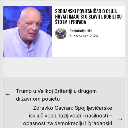
SRBIJANSKI POVJESNIČAR O OLUJI:
HRVATI IMAJU ŠTO SLAVITI, DOBILI SU
ŠTO IM I PRIPADA
Redakcija HN
6. Kolovoza 2026.
NAVIGACIJA
Trump u Velikoj Britaniji u drugom
OBJAVA
Previous
državnom posjetu
post:
Zdravko Gavran: Spoj ljevičarske
isključivosti, lažljivosti i nasilnosti –
Ne
opasnost za demokraciju i ’građanski