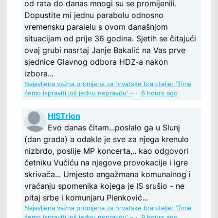
od rata do danas mnogi su se promijenili.
Dopustite mi jednu parabolu odnosno
vremensku paralelu s ovom današnjom
situacijam od prije 36 godina. Sjetih se čitajući
ovaj grubi nasrtaj Janje Bakalić na Vas prve
sjednice Glavnog odbora HDZ-a nakon
izbora...
Najavljena važna promjena za hrvatske branitelje: 'Time
ćemo ispraviti još jednu nepravdu' –
·
6 hours ago
HISTrion
Evo danas čitam...poslalo ga u Slunj
(dan grada) a odakle je sve za njega krenulo
nizbrdo, poslije MP koncerta,.. kao odgovori
četniku Vučiću na njegove provokacije i igre
skrivača... Umjesto angažmana komunalnog i
vraćanju spomenika kojega je IS srušio - ne
pitaj srbe i komunjaru Plenković...
Najavljena važna promjena za hrvatske branitelje: 'Time
ćemo ispraviti još jednu nepravdu' –
·
9 hours ago