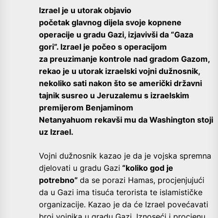
Izrael je u utorak objavio
početak glavnog dijela svoje kopnene
operacije u gradu Gazi, izjavivši da “Gaza
gori”. Izrael je počeo s operacijom
za preuzimanje kontrole nad gradom Gazom,
rekao je u utorak izraelski vojni dužnosnik,
nekoliko sati nakon što se američki državni
tajnik susreo u Jeruzalemu s izraelskim
premijerom Benjaminom
Netanyahuom rekavši mu da Washington stoji
uz Izrael.
Vojni dužnosnik kazao je da je vojska spremna
djelovati u gradu Gazi
“koliko god je
potrebno”
da se porazi Hamas, procjenjujući
da u Gazi ima tisuća terorista te islamističke
organizacije. Kazao je da će Izrael povećavati
broj vojnika u gradu Gazi. Iznoseći i procjenu