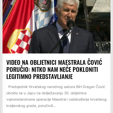
VIDEO NA OBLJETNICI MAESTRALA ČOVIĆ
PORUČIO: NITKO NAM NEĆE POKLONITI
LEGITIMNO PREDSTAVLJANJE
Predsjednik Hrvatskog narodnog sabora BiH Dragan Čović
obratio se u Jajcu na obilježavanju 30. obljetnice
vojnoredarstvene operacije Maestral i oslobođenja hrvatskog
kraljevskog grada, poručivši...