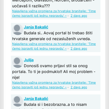
uočavaš li razliku???
Najavljena važna promjena za hrvatske branitelje: 'Time
ćemo ispraviti još jednu nepravdu' –
·
2 days ago
Janja Bakalić
Budala si.. Aovaj portal bi trebao štiti
hrvatske generale od nezasluženih uvreda.
Najavljena važna promjena za hrvatske branitelje: 'Time
ćemo ispraviti još jednu nepravdu' –
·
2 days ago
Julija
Donosiš ovamo prljavi stil sa onog
portala. To ti je podmuklo!! Ali moj problem -
nije!
Najavljena važna promjena za hrvatske branitelje: 'Time
ćemo ispraviti još jednu nepravdu' –
·
2 days ago
Janja Bakalić
Budala si i bezobrazna..a to nisam