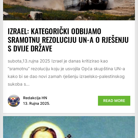
IZRAEL: KATEGORIČKI ODBIJAMO
SRAMOTNU REZOLUCIJU UN-A O RJEŠENJU
S DVIJE DRŽAVE
subota,13.rujna 2025 Izrael je danas kritizirao kao
“sramotnu” rezoluciju koju je usvojila Opća skupština UN-a
kako bi se dao novi zamah rješenju izraelsko-palestinskog
sukoba s...
Redakcija HN
READ MORE
13. Rujna 2025.