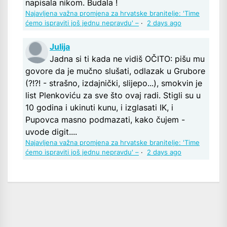
napisala nikom. Budala !
Najavljena važna promjena za hrvatske branitelje: 'Time
ćemo ispraviti još jednu nepravdu' –
·
2 days ago
Julija
Jadna si ti kada ne vidiš OČITO: pišu mu
govore da je mučno slušati, odlazak u Grubore
(?!?! - strašno, izdajnički, slijepo...), smokvin je
list Plenkoviću za sve što ovaj radi. Stigli su u
10 godina i ukinuti kunu, i izglasati IK, i
Pupovca masno podmazati, kako čujem -
uvode digit....
Najavljena važna promjena za hrvatske branitelje: 'Time
ćemo ispraviti još jednu nepravdu' –
·
2 days ago