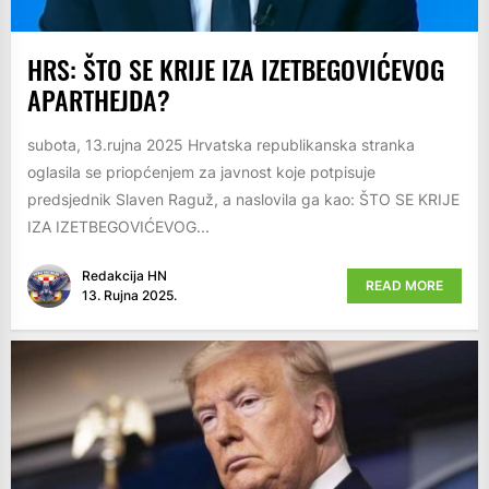
HRS: ŠTO SE KRIJE IZA IZETBEGOVIĆEVOG
APARTHEJDA?
subota, 13.rujna 2025 Hrvatska republikanska stranka
oglasila se priopćenjem za javnost koje potpisuje
predsjednik Slaven Raguž, a naslovila ga kao: ŠTO SE KRIJE
IZA IZETBEGOVIĆEVOG...
Redakcija HN
READ MORE
13. Rujna 2025.