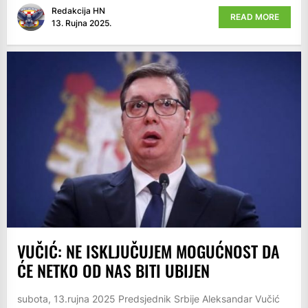
Redakcija HN
READ MORE
13. Rujna 2025.
VUČIĆ: NE ISKLJUČUJEM MOGUĆNOST DA
ĆE NETKO OD NAS BITI UBIJEN
subota, 13.rujna 2025 Predsjednik Srbije Aleksandar Vučić