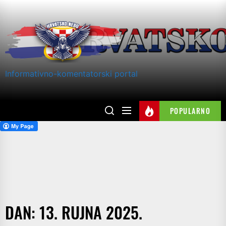
Skip
to
the
content
Informativno-komentatorski portal
POPULARNO
DAN:
13. RUJNA 2025.