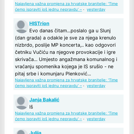
Najavljena važna promjena za hrvatske branitelje: 'Time
ćemo ispraviti još jednu nepravdu' –
·
yesterday
HISTrion
Evo danas čitam...poslalo ga u Slunj
(dan grada) a odakle je sve za njega krenulo
nizbrdo, poslije MP koncerta,.. kao odgovori
četniku Vučiću na njegove provokacije i igre
skrivača... Umjesto angažmana komunalnog i
vraćanju spomenika kojega je IS srušio - ne
pitaj srbe i komunjaru Plenković...
Najavljena važna promjena za hrvatske branitelje: 'Time
ćemo ispraviti još jednu nepravdu' –
·
yesterday
Janja Bakalić
Iš
Najavljena važna promjena za hrvatske branitelje: 'Time
ćemo ispraviti još jednu nepravdu' –
·
yesterday
Julija