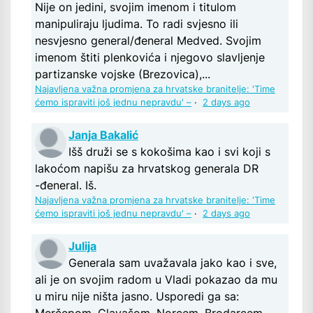
Nije on jedini, svojim imenom i titulom
manipuliraju ljudima. To radi svjesno ili
nesvjesno general/đeneral Medved. Svojim
imenom štiti plenkovića i njegovo slavljenje
partizanske vojske (Brezovica),...
Najavljena važna promjena za hrvatske branitelje: 'Time
ćemo ispraviti još jednu nepravdu' –
·
2 days ago
Janja Bakalić
Išš druži se s kokošima kao i svi koji s
lakoćom napišu za hrvatskog generala DR
-đeneral. Iš.
Najavljena važna promjena za hrvatske branitelje: 'Time
ćemo ispraviti još jednu nepravdu' –
·
2 days ago
Julija
Generala sam uvažavala jako kao i sve,
ali je on svojim radom u Vladi pokazao da mu
u miru nije ništa jasno. Usporedi ga sa:
Merčepom, Glavašom, Norcem, Brodarcem -