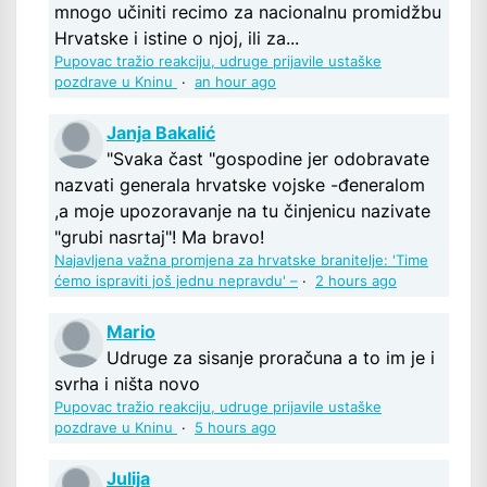
mnogo učiniti recimo za nacionalnu promidžbu
Hrvatske i istine o njoj, ili za...
Pupovac tražio reakciju, udruge prijavile ustaške
pozdrave u Kninu
·
an hour ago
Janja Bakalić
"Svaka čast "gospodine jer odobravate
nazvati generala hrvatske vojske -đeneralom
,a moje upozoravanje na tu činjenicu nazivate
"grubi nasrtaj"! Ma bravo!
Najavljena važna promjena za hrvatske branitelje: 'Time
ćemo ispraviti još jednu nepravdu' –
·
2 hours ago
Mario
Udruge za sisanje proračuna a to im je i
svrha i ništa novo
Pupovac tražio reakciju, udruge prijavile ustaške
pozdrave u Kninu
·
5 hours ago
Julija