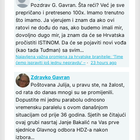
Pozdrav G. Gavran. Šta reći? Već je sve
prepričano i pretreseno 100x. Imamo trenutno
što imamo. Ja vjerujem i znam da ako ovi
ratovi ne dođu do nas, ako budemo imali mir,
dovoljno dugo mir, ja znam da će se Hrvatska
pročistiti ISTINOM. Da će se pojaviti novi vođa
(kao tada Tuđman) sa svim...
Najavljena važna promjena za hrvatske branitelje: 'Time
ćemo ispraviti još jednu nepravdu' –
·
23 hours ago
Zdravko Gavran
Poštovana Julija, u pravu ste, na žalost,
od rata do danas mnogi su se promijenili.
Dopustite mi jednu parabolu odnosno
vremensku paralelu s ovom današnjom
situacijam od prije 36 godina. Sjetih se čitajući
ovaj grubi nasrtaj Janje Bakalić na Vas prve
sjednice Glavnog odbora HDZ-a nakon
izbora...