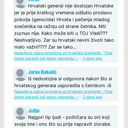
Hrvatski general nije dostojan Hrvatske
jer je prije kratkog vremena odšutio proslavu
pokolja (genocida) Hrvata i pečenja mladog
svećenika na ražnju od strane četnika. Niti
zucnuo nije. Kako može biti u TOJ Vladi???
Neshvatljivo. Zar su hrvatski nevini životi tako
malo važni???? Zar se tako...
Najavljena važna promjena za hrvatske branitelje: 'Time
ćemo ispraviti još jednu nepravdu' –
·
2 days ago
Janja Bakalić
Iš nedostojna si odgovora nakon što si
hrvatskog generala usporedila s četnikom .Iš
Najavljena važna promjena za hrvatske branitelje: 'Time
ćemo ispraviti još jednu nepravdu' –
·
2 days ago
Julija
Najgori tip ljudi - političara su oni koji
svoje ime i ono što su prije napravili zlorabe.