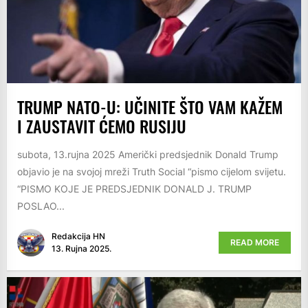
TRUMP NATO-U: UČINITE ŠTO VAM KAŽEM
I ZAUSTAVIT ĆEMO RUSIJU
subota, 13.rujna 2025 Američki predsjednik Donald Trump
objavio je na svojoj mreži Truth Social “pismo cijelom svijetu.
“PISMO KOJE JE PREDSJEDNIK DONALD J. TRUMP
POSLAO...
Redakcija HN
READ MORE
13. Rujna 2025.