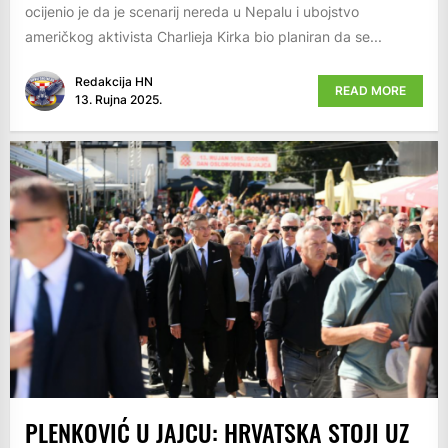
ocijenio je da je scenarij nereda u Nepalu i ubojstvo
američkog aktivista Charlieja Kirka bio planiran da se...
Redakcija HN
READ MORE
13. Rujna 2025.
PLENKOVIĆ U JAJCU: HRVATSKA STOJI UZ