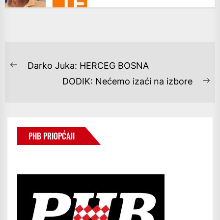
NAVIGACIJA
Darko Juka: HERCEG BOSNA
Previous
OBJAVA
DODIK: Nećemo izaći na izbore
post:
Ne
po
PHB PRIOPĆAJI