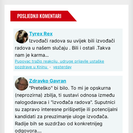
POSLJEDNJI KOMENTARI
Tyrex Rex
Izvođači radova su uvijek bili izvođači
radova u našem slučaju . Bili i ostali .Takva
nam je karma...
Pupovac tražio reakciju, udruge prijavile ustaške
pozdrave u Kninu
·
yesterday
Zdravko Gavran
"Preteško" bi bilo. To mi je opskurna
(neprozirna) zbilja, ti sustavi odnosa između
nalogodavaca i "izvođača radova". Suputnici
su zapravo interesne prišipetlje ili potencijalni
kandidati za preuzimanje uloge izvođača.
Radije bih se suzdržao od konkretnijeg
odgovora....