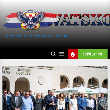
Skip
to
the
content
Informativno-komentatorski portal
POPULARNO