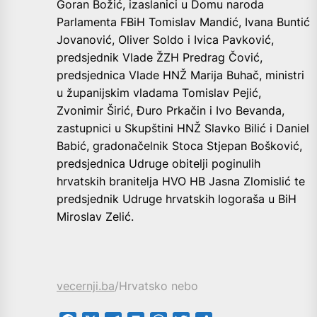
Goran Božić, izaslanici u Domu naroda
Parlamenta FBiH Tomislav Mandić, Ivana Buntić
Jovanović, Oliver Soldo i Ivica Pavković,
predsjednik Vlade ŽZH Predrag Čović,
predsjednica Vlade HNŽ Marija Buhač, ministri
u županijskim vladama Tomislav Pejić,
Zvonimir Širić, Đuro Prkačin i Ivo Bevanda,
zastupnici u Skupštini HNŽ Slavko Bilić i Daniel
Babić, gradonačelnik Stoca Stjepan Bošković,
predsjednica Udruge obitelji poginulih
hrvatskih branitelja HVO HB Jasna Zlomislić te
predsjednik Udruge hrvatskih logoraša u BiH
Miroslav Zelić.
vecernji.ba
/Hrvatsko nebo