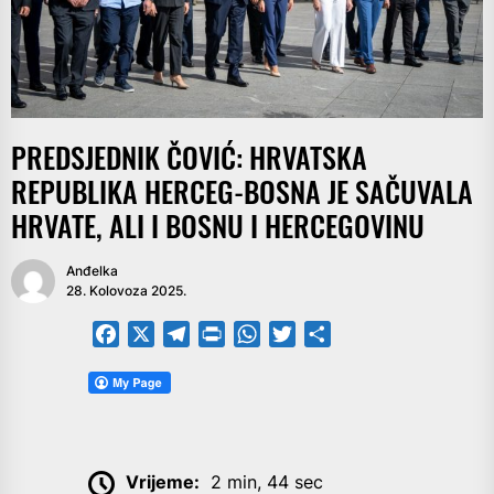
PREDSJEDNIK ČOVIĆ: HRVATSKA
REPUBLIKA HERCEG-BOSNA JE SAČUVALA
HRVATE, ALI I BOSNU I HERCEGOVINU
Anđelka
28. Kolovoza 2025.
Facebook
X
Telegram
PrintFriendly
WhatsApp
Twitter
Share
Vrijeme:
2 min, 44 sec