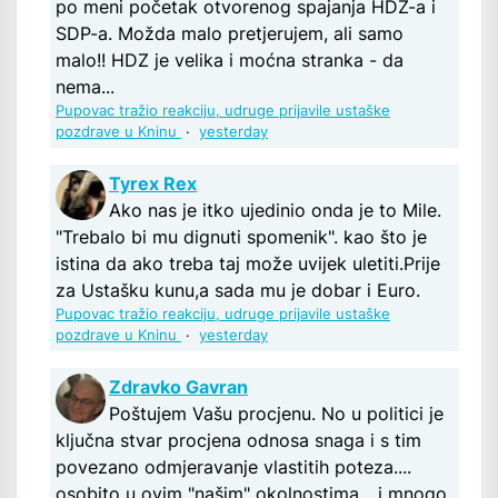
po meni početak otvorenog spajanja HDZ-a i
SDP-a. Možda malo pretjerujem, ali samo
malo!! HDZ je velika i moćna stranka - da
nema...
Pupovac tražio reakciju, udruge prijavile ustaške
pozdrave u Kninu
·
yesterday
Tyrex Rex
Ako nas je itko ujedinio onda je to Mile.
"Trebalo bi mu dignuti spomenik". kao što je
istina da ako treba taj može uvijek uletiti.Prije
za Ustašku kunu,a sada mu je dobar i Euro.
Pupovac tražio reakciju, udruge prijavile ustaške
pozdrave u Kninu
·
yesterday
Zdravko Gavran
Poštujem Vašu procjenu. No u politici je
ključna stvar procjena odnosa snaga i s tim
povezano odmjeravanje vlastitih poteza....
osobito u ovim "našim" okolnostima... i mnogo