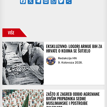
Facebook
X
Telegram
PrintFriendly
WhatsApp
Twitter
Share
VIŠE
EKSKLUZIVNO: LOGORI ARMIJE BIH ZA
HRVATE O KOJIMA SE ŠUTJELO
Redakcija HN
9. Kolovoza 2026.
ZAŠTO JE ZAGREB ODBIO AGREMANE
BIVŠIH PRIPADNIKA SEDME
MUSLIMANSKE I POSTROJBE