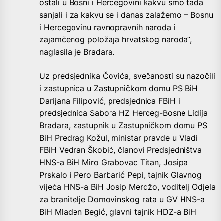
ostali u Bosni i Hercegovini kakvu smo tada
sanjali i za kakvu se i danas zalažemo – Bosnu
i Hercegovinu ravnopravnih naroda i
zajamčenog položaja hrvatskog naroda“,
naglasila je Bradara.
Uz predsjednika Čovića, svečanosti su nazočili
i zastupnica u Zastupničkom domu PS BiH
Darijana Filipović, predsjednica FBiH i
predsjednica Sabora HZ Herceg-Bosne Lidija
Bradara, zastupnik u Zastupničkom domu PS
BiH Predrag Kožul, ministar pravde u Vladi
FBiH Vedran Škobić, članovi Predsjedništva
HNS-a BiH Miro Grabovac Titan, Josipa
Prskalo i Pero Barbarić Pepi, tajnik Glavnog
vijeća HNS-a BiH Josip Merdžo, voditelj Odjela
za branitelje Domovinskog rata u GV HNS-a
BiH Mladen Begić, glavni tajnik HDZ-a BiH