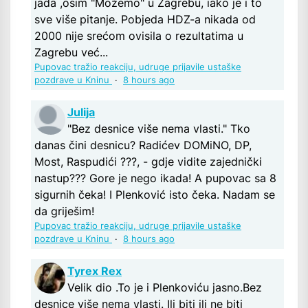
jada ,osim "Možemo" u Zagrebu, iako je i to
sve više pitanje. Pobjeda HDZ-a nikada od
2000 nije srećom ovisila o rezultatima u
Zagrebu već...
Pupovac tražio reakciju, udruge prijavile ustaške
pozdrave u Kninu
·
8 hours ago
Julija
"Bez desnice više nema vlasti." Tko
danas čini desnicu? Radićev DOMiNO, DP,
Most, Raspudići ???, - gdje vidite zajednički
nastup??? Gore je nego ikada! A pupovac sa 8
sigurnih čeka! I Plenković isto čeka. Nadam se
da griješim!
Pupovac tražio reakciju, udruge prijavile ustaške
pozdrave u Kninu
·
8 hours ago
Tyrex Rex
Velik dio .To je i Plenkoviću jasno.Bez
desnice više nema vlasti. Ili biti ili ne biti