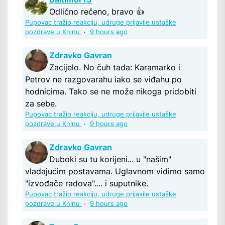
Odlično rečeno, bravo 👍
Pupovac tražio reakciju, udruge prijavile ustaške
pozdrave u Kninu
·
9 hours ago
Zdravko Gavran
Zacijelo. No čuh tada: Karamarko i
Petrov ne razgovarahu iako se viđahu po
hodnicima. Tako se ne može nikoga pridobiti
za sebe.
Pupovac tražio reakciju, udruge prijavile ustaške
pozdrave u Kninu
·
9 hours ago
Zdravko Gavran
Duboki su tu korijeni... u "našim"
vladajućim postavama. Uglavnom vidimo samo
"izvođače radova".... i suputnike.
Pupovac tražio reakciju, udruge prijavile ustaške
pozdrave u Kninu
·
9 hours ago