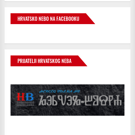
HRVATSKO NEBO NA FACEBOOKU
PRIJATELJI HRVATSKOG NEBA