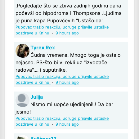
.Pogledajte što se zbiva zadnjih godinu dana
počevši od hipodroma i Thompsona .Ljudima
je puna kapa Pupovčevih "Ustašoida".
Pupovac tražio reakciju, udruge prijavile ustaške
pozdrave u Kninu
·
9 hours ago
Tyrex Rex
Čudna vremena. Mnogo toga je ostalo
nejasno. PS-što bi vi rekli uz "izvođače
radova".... i suputnike.
Pupovac tražio reakciju, udruge prijavile ustaške
pozdrave u Kninu
·
9 hours ago
Julija
Nismo mi uopće ujedinjeni!!! Da bar
jesmo!
Pupovac tražio reakciju, udruge prijavile ustaške
pozdrave u Kninu
·
9 hours ago
Baltimor13