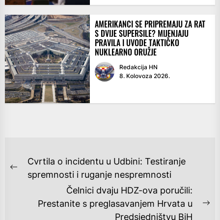
AMERIKANCI SE PRIPREMAJU ZA RAT
S DVIJE SUPERSILE? MIJENJAJU
PRAVILA I UVODE TAKTIČKO
NUKLEARNO ORUŽJE
Redakcija HN
8. Kolovoza 2026.
NAVIGACIJA
Cvrtila o incidentu u Udbini: Testiranje
OBJAVA
Previous
spremnosti i ruganje nespremnosti
post:
Čelnici dvaju HDZ-ova poručili:
Prestanite s preglasavanjem Hrvata u
Ne
Predsjedništvu BiH