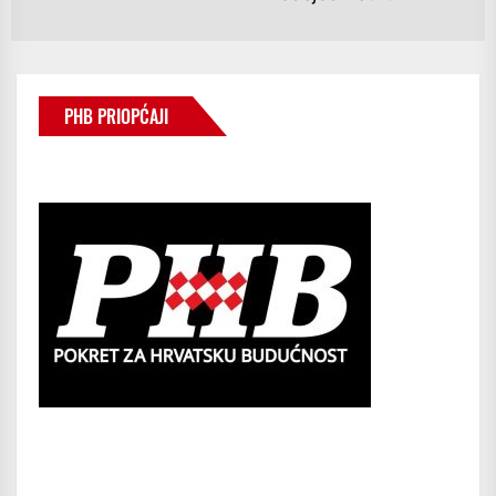
po
PHB PRIOPĆAJI