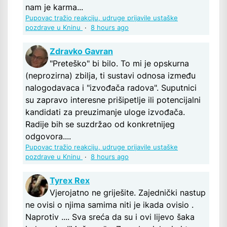
nam je karma...
Pupovac tražio reakciju, udruge prijavile ustaške
pozdrave u Kninu
·
8 hours ago
Zdravko Gavran
"Preteško" bi bilo. To mi je opskurna
(neprozirna) zbilja, ti sustavi odnosa između
nalogodavaca i "izvođača radova". Suputnici
su zapravo interesne prišipetlje ili potencijalni
kandidati za preuzimanje uloge izvođača.
Radije bih se suzdržao od konkretnijeg
odgovora....
Pupovac tražio reakciju, udruge prijavile ustaške
pozdrave u Kninu
·
8 hours ago
Tyrex Rex
Vjerojatno ne griješite. Zajednički nastup
ne ovisi o njima samima niti je ikada ovisio .
Naprotiv .... Sva sreća da su i ovi lijevo šaka