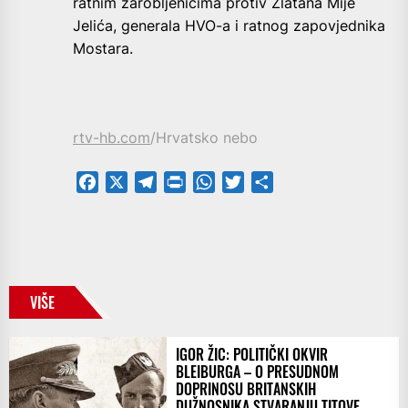
ratnim zarobljenicima protiv Zlatana Mije
Jelića, generala HVO-a i ratnog zapovjednika
Mostara.
rtv-hb.com
/Hrvatsko nebo
Facebook
X
Telegram
PrintFriendly
WhatsApp
Twitter
Share
VIŠE
IGOR ŽIC: POLITIČKI OKVIR
BLEIBURGA – O PRESUDNOM
DOPRINOSU BRITANSKIH
DUŽNOSNIKA STVARANJU TITOVE