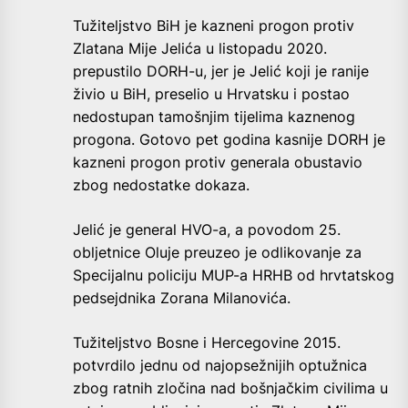
Tužiteljstvo BiH je kazneni progon protiv
Zlatana Mije Jelića u listopadu 2020.
prepustilo DORH-u, jer je Jelić koji je ranije
živio u BiH, preselio u Hrvatsku i postao
nedostupan tamošnjim tijelima kaznenog
progona. Gotovo pet godina kasnije DORH je
kazneni progon protiv generala obustavio
zbog nedostatke dokaza.
Jelić je general HVO-a, a povodom 25.
obljetnice Oluje preuzeo je odlikovanje za
Specijalnu policiju MUP-a HRHB od hrvtatskog
pedsejdnika Zorana Milanovića.
Tužiteljstvo Bosne i Hercegovine 2015.
potvrdilo jednu od najopsežnijih optužnica
zbog ratnih zločina nad bošnjačkim civilima u