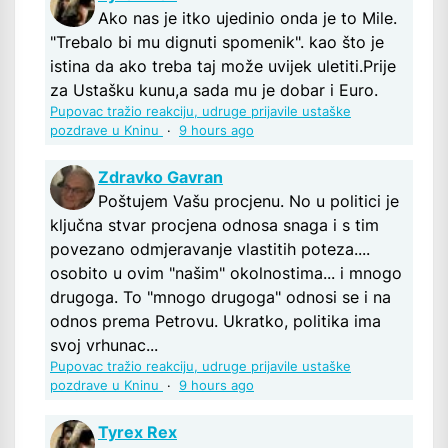
Ako nas je itko ujedinio onda je to Mile.
"Trebalo bi mu dignuti spomenik". kao što je
istina da ako treba taj može uvijek uletiti.Prije
za Ustašku kunu,a sada mu je dobar i Euro.
Pupovac tražio reakciju, udruge prijavile ustaške
pozdrave u Kninu
·
9 hours ago
Zdravko Gavran
Poštujem Vašu procjenu. No u politici je
ključna stvar procjena odnosa snaga i s tim
povezano odmjeravanje vlastitih poteza....
osobito u ovim "našim" okolnostima... i mnogo
drugoga. To "mnogo drugoga" odnosi se i na
odnos prema Petrovu. Ukratko, politika ima
svoj vrhunac...
Pupovac tražio reakciju, udruge prijavile ustaške
pozdrave u Kninu
·
9 hours ago
Tyrex Rex