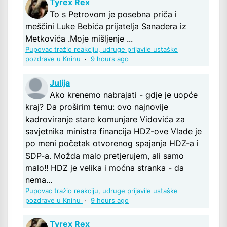
Tyrex Rex
To s Petrovom je posebna priča i
meščini Luke Bebića prijatelja Sanadera iz
Metkovića .Moje mišljenje ...
Pupovac tražio reakciju, udruge prijavile ustaške
pozdrave u Kninu
·
9 hours ago
Julija
Ako krenemo nabrajati - gdje je uopće
kraj? Da proširim temu: ovo najnovije
kadroviranje stare komunjare Vidovića za
savjetnika ministra financija HDZ-ove Vlade je
po meni početak otvorenog spajanja HDZ-a i
SDP-a. Možda malo pretjerujem, ali samo
malo!! HDZ je velika i moćna stranka - da
nema...
Pupovac tražio reakciju, udruge prijavile ustaške
pozdrave u Kninu
·
9 hours ago
Tyrex Rex