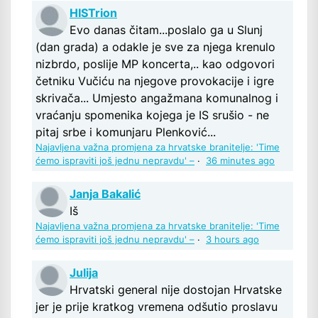
HISTrion
Evo danas čitam...poslalo ga u Slunj
(dan grada) a odakle je sve za njega krenulo
nizbrdo, poslije MP koncerta,.. kao odgovori
četniku Vučiću na njegove provokacije i igre
skrivača... Umjesto angažmana komunalnog i
vraćanju spomenika kojega je IS srušio - ne
pitaj srbe i komunjaru Plenković...
Najavljena važna promjena za hrvatske branitelje: 'Time
ćemo ispraviti još jednu nepravdu' –
·
36 minutes ago
Janja Bakalić
Iš
Najavljena važna promjena za hrvatske branitelje: 'Time
ćemo ispraviti još jednu nepravdu' –
·
3 hours ago
Julija
Hrvatski general nije dostojan Hrvatske
jer je prije kratkog vremena odšutio proslavu