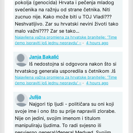
pokolja (genocida) Hrvata i pečenja mladog
svećenika na ražnju od strane četnika. Niti
zucnuo nije. Kako može biti u TOJ Vladi???
Neshvatljivo. Zar su hrvatski nevini životi tako
malo važni???? Zar se tako...
Najavljena važna promjena za hrvatske branitelje: 'Time
ćemo ispraviti još jednu nepravdu' –
·
4 hours ago
Janja Bakalić
Iš nedostojna si odgovora nakon što si
hrvatskog generala usporedila s četnikom .Iš
Najavljena važna promjena za hrvatske branitelje: 'Time
ćemo ispraviti još jednu nepravdu' –
·
4 hours ago
Julija
Najgori tip ljudi - političara su oni koji
svoje ime i ono što su prije napravili zlorabe.
Nije on jedini, svojim imenom i titulom
manipuliraju ljudima. To radi svjesno ili
nesvjesno general/đeneral Medved. Svojim