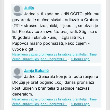
Julija
Jadna si ti kada ne vidiš OČITO: pišu mu
govore da je mučno slušati, odlazak u Grubore
(?!?! - strašno, izdajnički, slijepo...), smokvin je
list Plenkoviću za sve što ovaj radi. Stigli su u
10 godina i ukinuti kunu, i izglasati IK, i
Pupovca masno podmazati, kako čujem -
uvode digit....
Najavljena važna promjena za hrvatske branitelje: 'Time
ćemo ispraviti još jednu nepravdu' –
·
5 hours ago
Janja Bakalić
Jadno...Generala koji je tri puta ranjen u
DR ,čiji je brat poginio ..koji danas pronalazi
kosti ubijenih branitelja ti ,jadnice,nazivaš
đeneralom.
Najavljena važna promjena za hrvatske branitelje: 'Time
ćemo ispraviti još jednu nepravdu' –
·
5 hours ago