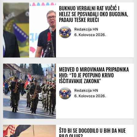
BUKNUO VERBALNI RAT VUČIĆ I
HELEZ SE POSVAĐALI OKO BUGOJNA,
PADAJU TEŠKE RIJEČI
Redakcija HN
6. Kolovoza 2026.
MEDVED O MIROVINAMA PRIPADNIKA
HVO: “TO JE POTPUNO KRIVO
IŠČITAVANJE ZAKONA”
Redakcija HN
6. Kolovoza 2026.
ŠTO BI SE DOGODILO U BIH DA NIJE
BILO OLUJE?