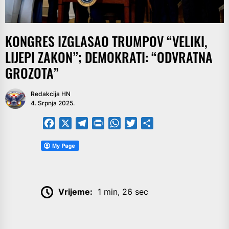
KONGRES IZGLASAO TRUMPOV “VELIKI,
LIJEPI ZAKON”; DEMOKRATI: “ODVRATNA
GROZOTA”
Redakcija HN
4. Srpnja 2025.
Facebook
X
Telegram
PrintFriendly
WhatsApp
Twitter
Share
Vrijeme:
1 min, 26 sec