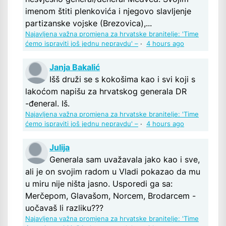
imenom štiti plenkovića i njegovo slavljenje
partizanske vojske (Brezovica),...
Najavljena važna promjena za hrvatske branitelje: 'Time
ćemo ispraviti još jednu nepravdu' –
·
4 hours ago
Janja Bakalić
Išš druži se s kokošima kao i svi koji s
lakoćom napišu za hrvatskog generala DR
-đeneral. Iš.
Najavljena važna promjena za hrvatske branitelje: 'Time
ćemo ispraviti još jednu nepravdu' –
·
4 hours ago
Julija
Generala sam uvažavala jako kao i sve,
ali je on svojim radom u Vladi pokazao da mu
u miru nije ništa jasno. Usporedi ga sa:
Merčepom, Glavašom, Norcem, Brodarcem -
uočavaš li razliku???
Najavljena važna promjena za hrvatske branitelje: 'Time