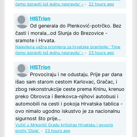
ćemo ispraviti još jednu nepravdu' –
·
22 hours ago
HISTrion
Od generala do Plenković-potrčko. Bez
časti i morala...od Slunja do Brezovice -
sramote i Hrvata.
Najavljena važna promjena za hrvatske branitelje: 'Time
ćemo ispraviti još jednu nepravdu' –
·
23 hours ago
HISTrion
Provociraju i ne odustaju. Prije par dana
išao sam starom cestom Karlovac, Gračac, i
zbog rekonstrukcije ceste prema Kninu, krenuo
preko Obrovca i Benkovca-njihovi autobusi i
automobili na cesti i pokoja Hrvatska tablica -
ovo nimalo ugodno iskustvo je za nacionalnu
sigurnost što prije...
Vučić u Mrkonjić Gradu kritizirao Hrvatsku i govorio
protiv ‘Oluje’
·
23 hours ago