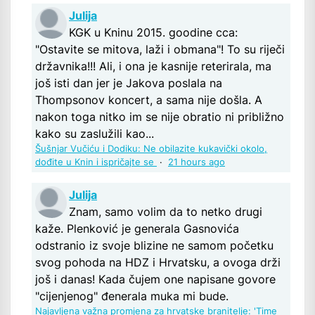
Julija
KGK u Kninu 2015. goodine cca:
"Ostavite se mitova, laži i obmana"! To su riječi
državnika!!! Ali, i ona je kasnije reterirala, ma
još isti dan jer je Jakova poslala na
Thompsonov koncert, a sama nije došla. A
nakon toga nitko im se nije obratio ni približno
kako su zaslužili kao...
Šušnjar Vučiću i Dodiku: Ne obilazite kukavički okolo,
dođite u Knin i ispričajte se
·
21 hours ago
Julija
Znam, samo volim da to netko drugi
kaže. Plenković je generala Gasnovića
odstranio iz svoje blizine ne samom početku
svog pohoda na HDZ i Hrvatsku, a ovoga drži
još i danas! Kada čujem one napisane govore
"cijenjenog" đenerala muka mi bude.
Najavljena važna promjena za hrvatske branitelje: 'Time