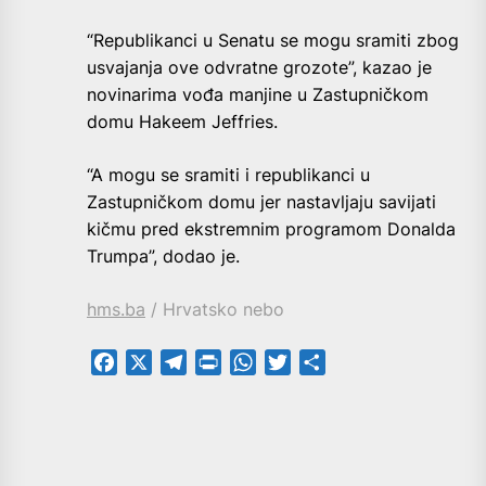
“Republikanci u Senatu se mogu sramiti zbog
usvajanja ove odvratne grozote”, kazao je
novinarima vođa manjine u Zastupničkom
domu Hakeem Jeffries.
“A mogu se sramiti i republikanci u
Zastupničkom domu jer nastavljaju savijati
kičmu pred ekstremnim programom Donalda
Trumpa”, dodao je.
hms.ba
/ Hrvatsko nebo
Facebook
X
Telegram
PrintFriendly
WhatsApp
Twitter
Share