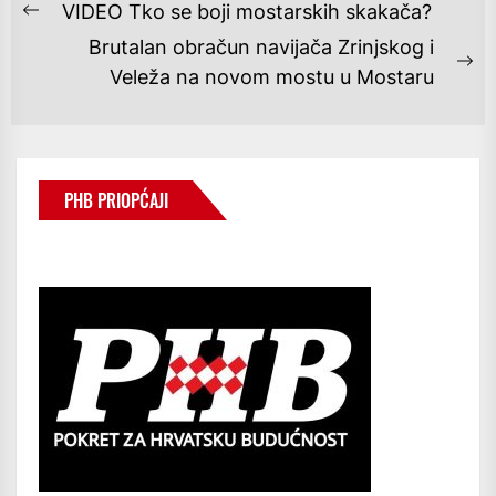
NAVIGACIJA
VIDEO Tko se boji mostarskih skakača?
Previous
OBJAVA
Brutalan obračun navijača Zrinjskog i
post:
Ne
Veleža na novom mostu u Mostaru
po
PHB PRIOPĆAJI