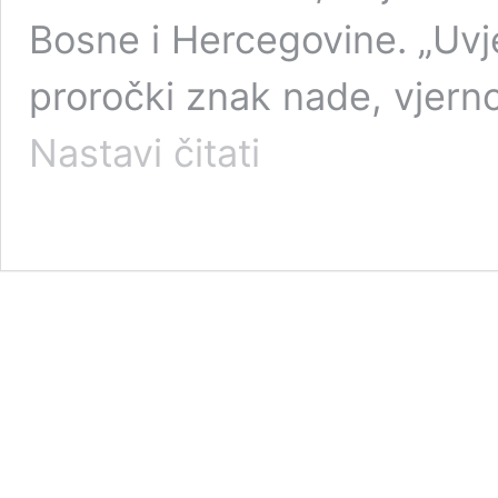
Bosne i Hercegovine. „Uvje
proročki znak nade, vjernos
Biskupi
Nastavi čitati
HBK
i
BK
BiH
pozivaju
vjernike
na
Jubilejsku
proslavu
u
Tomislavgradu
sutra,
u
subotu,
5.