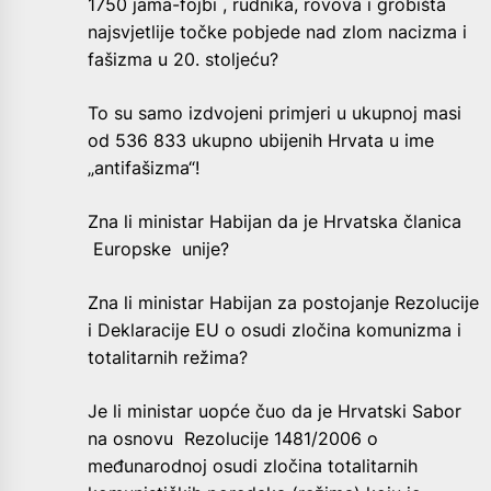
1750 jama-fojbi , rudnika, rovova i grobišta
najsvjetlije točke pobjede nad zlom nacizma i
fašizma u 20. stoljeću?
To su samo izdvojeni primjeri u ukupnoj masi
od 536 833 ukupno ubijenih Hrvata u ime
„antifašizma“!
Zna li ministar Habijan da je Hrvatska članica
Europske unije?
Zna li ministar Habijan za postojanje Rezolucije
i Deklaracije EU o osudi zločina komunizma i
totalitarnih režima?
Je li ministar uopće čuo da je Hrvatski Sabor
na osnovu Rezolucije 1481/2006 o
međunarodnoj osudi zločina totalitarnih