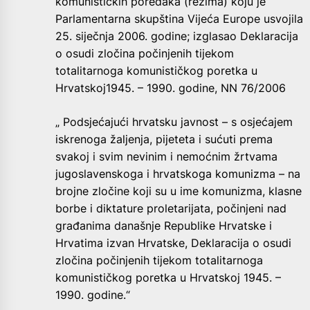
komunističkih poredaka (režima) koju je
Parlamentarna skupština Vijeća Europe usvojila
25. siječnja 2006. godine; izglasao Deklaracija
o osudi zločina počinjenih tijekom
totalitarnoga komunističkog poretka u
Hrvatskoj1945. – 1990. godine, NN 76/2006
„ Podsjećajući hrvatsku javnost – s osjećajem
iskrenoga žaljenja, pijeteta i sućuti prema
svakoj i svim nevinim i nemoćnim žrtvama
jugoslavenskoga i hrvatskoga komunizma – na
brojne zločine koji su u ime komunizma, klasne
borbe i diktature proletarijata, počinjeni nad
građanima današnje Republike Hrvatske i
Hrvatima izvan Hrvatske, Deklaracija o osudi
zločina počinjenih tijekom totalitarnoga
komunističkog poretka u Hrvatskoj 1945. –
1990. godine.“