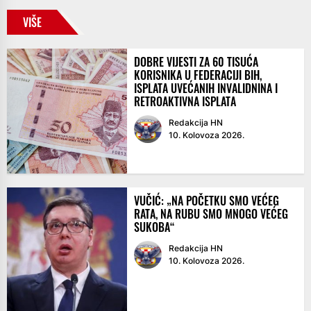
VIŠE
DOBRE VIJESTI ZA 60 TISUĆA
KORISNIKA U FEDERACIJI BIH,
ISPLATA UVEĆANIH INVALIDNINA I
RETROAKTIVNA ISPLATA
Redakcija HN
10. Kolovoza 2026.
VUČIĆ: „NA POČETKU SMO VEĆEG
RATA, NA RUBU SMO MNOGO VEĆEG
SUKOBA“
Redakcija HN
10. Kolovoza 2026.