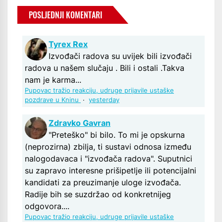
POSLJEDNJI KOMENTARI
Tyrex Rex
Izvođači radova su uvijek bili izvođači
radova u našem slučaju . Bili i ostali .Takva
nam je karma...
Pupovac tražio reakciju, udruge prijavile ustaške
pozdrave u Kninu
·
yesterday
Zdravko Gavran
"Preteško" bi bilo. To mi je opskurna
(neprozirna) zbilja, ti sustavi odnosa između
nalogodavaca i "izvođača radova". Suputnici
su zapravo interesne prišipetlje ili potencijalni
kandidati za preuzimanje uloge izvođača.
Radije bih se suzdržao od konkretnijeg
odgovora....
Pupovac tražio reakciju, udruge prijavile ustaške