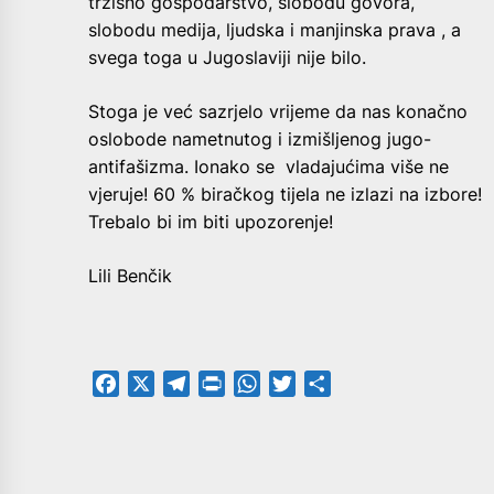
tržišno gospodarstvo, slobodu govora,
slobodu medija, ljudska i manjinska prava , a
svega toga u Jugoslaviji nije bilo.
Stoga je već sazrjelo vrijeme da nas konačno
oslobode nametnutog i izmišljenog jugo-
antifašizma. Ionako se vladajućima više ne
vjeruje! 60 % biračkog tijela ne izlazi na izbore!
Trebalo bi im biti upozorenje!
Lili Benčik
Facebook
X
Telegram
PrintFriendly
WhatsApp
Twitter
Share