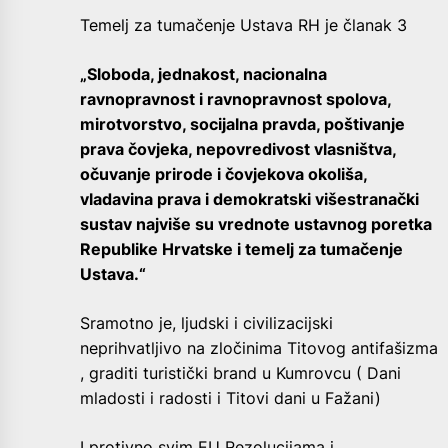
Temelj za tumačenje Ustava RH je članak 3
„Sloboda, jednakost, nacionalna
ravnopravnost i ravnopravnost spolova,
mirotvorstvo, socijalna pravda, poštivanje
prava čovjeka, nepovredivost vlasništva,
očuvanje prirode i čovjekova okoliša,
vladavina prava i demokratski višestranački
sustav najviše su vrednote ustavnog poretka
Republike Hrvatske i temelj za tumačenje
Ustava.“
Sramotno je, ljudski i civilizacijski
neprihvatljivo na zločinima Titovog antifašizma
, graditi turistički brand u Kumrovcu ( Dani
mladosti i radosti i Titovi dani u Fažani)
I protivno svim EU Rezolucijama i