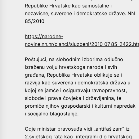
Republike Hrvatske kao samostalne i
nezavisne, suverene i demokratske države. NN
85/2010
https://narodne-
novine.nn.hr/clanci/sluzbeni/2010_07_85_2422.ht
Poštujući, na slobodnim izborima odlučno
izraženu volju hrvatskoga naroda i svih
građana, Republika Hrvatska oblikuje se i
razvija kao suverena i demokratska država u
kojoj se jamče i osiguravaju ravnopravnost,
slobode i prava čovjeka i državljanina, te
promiče njihov gospodarski i kulturni napredak
i socijalno blagostanje.
Gdje ministar pravosuđa vidi „antifašizam“ iz
2.svjetskog rata kao integralni dio hrvatskog