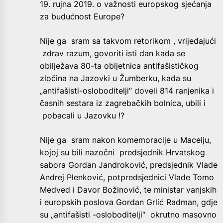
19. rujna 2019. o važnosti europskog sjećanja
za budućnost Europe?
Nije ga sram sa takvom retorikom , vrijeđajući
zdrav razum, govoriti isti dan kada se
obilježava 80-ta obljetnica antifašističkog
zločina na Jazovki u Žumberku, kada su
„antifašisti-osloboditelji“ doveli 814 ranjenika i
časnih sestara iz zagrebačkih bolnica, ubili i
pobacali u Jazovku !?
Nije ga sram nakon komemoracije u Macelju,
kojoj su bili nazočni predsjednik Hrvatskog
sabora Gordan Jandroković, predsjednik Vlade
Andrej Plenković, potpredsjednici Vlade Tomo
Medved i Davor Božinović, te ministar vanjskih
i europskih poslova Gordan Grlić Radman, gdje
su „antifašisti -osloboditelji“ okrutno masovno