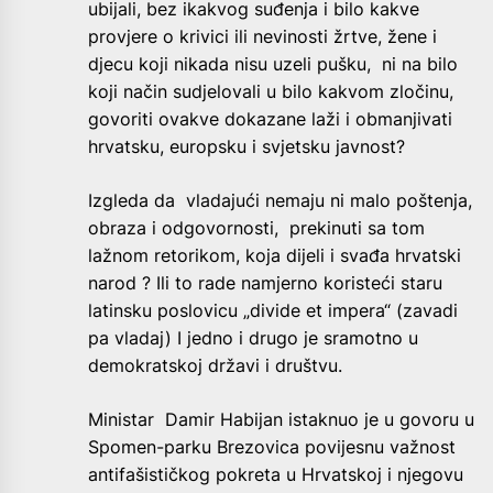
ubijali, bez ikakvog suđenja i bilo kakve
provjere o krivici ili nevinosti žrtve, žene i
djecu koji nikada nisu uzeli pušku, ni na bilo
koji način sudjelovali u bilo kakvom zločinu,
govoriti ovakve dokazane laži i obmanjivati
hrvatsku, europsku i svjetsku javnost?
Izgleda da vladajući nemaju ni malo poštenja,
obraza i odgovornosti, prekinuti sa tom
lažnom retorikom, koja dijeli i svađa hrvatski
narod ? Ili to rade namjerno koristeći staru
latinsku poslovicu „divide et impera“ (zavadi
pa vladaj) I jedno i drugo je sramotno u
demokratskoj državi i društvu.
Ministar Damir Habijan istaknuo je u govoru u
Spomen-parku Brezovica povijesnu važnost
antifašističkog pokreta u Hrvatskoj i njegovu