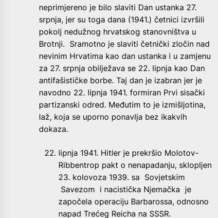
neprimjereno je bilo slaviti Dan ustanka 27.
srpnja, jer su toga dana (1941.) četnici izvršili
pokolj nedužnog hrvatskog stanovništva u
Brotnji. Sramotno je slaviti četnički zločin nad
nevinim Hrvatima kao dan ustanka i u zamjenu
za 27. srpnja obilježava se 22. lipnja kao Dan
antifašističke borbe. Taj dan je izabran jer je
navodno 22. lipnja 1941. formiran Prvi sisački
partizanski odred. Međutim to je izmišljotina,
laž, koja se uporno ponavlja bez ikakvih
dokaza.
lipnja 1941. Hitler je prekršio Molotov-
Ribbentrop pakt o nenapadanju, sklopljen
23. kolovoza 1939. sa Sovjetskim
Savezom i nacistička Njemačka je
započela operaciju Barbarossa, odnosno
napad Trećeg Reicha na SSSR.