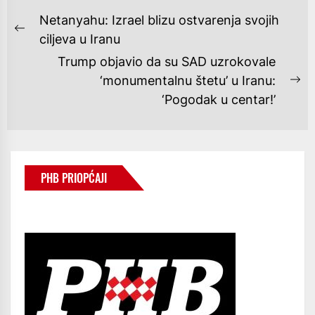
NAVIGACIJA
Netanyahu: Izrael blizu ostvarenja svojih
OBJAVA
Previous
ciljeva u Iranu
post:
Trump objavio da su SAD uzrokovale
‘monumentalnu štetu’ u Iranu:
Ne
‘Pogodak u centar!’
po
PHB PRIOPĆAJI