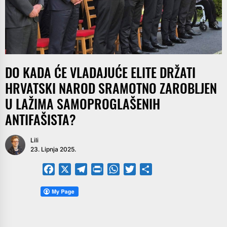
DO KADA ĆE VLADAJUĆE ELITE DRŽATI
HRVATSKI NAROD SRAMOTNO ZAROBLJEN
U LAŽIMA SAMOPROGLAŠENIH
ANTIFAŠISTA?
Lili
23. Lipnja 2025.
Facebook
X
Telegram
PrintFriendly
WhatsApp
Twitter
Share