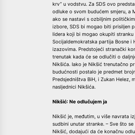
krv” u vodstvu. Za SDS ovo predstavl
odluke o svom budućem smjeru, a Mi
ako se nastavi s ozbiljnim politič
izbore, SDS bi mogao biti prisiljen p
lidera koji bi mogao okupiti stranku
Socijaldemokratska partija Bosne i 
izazovima. Predstojeći stranački ko
trenutak kada će se odlučiti o dalj
Nikšića. Iako je Nikšić trenutačno pr
budućnosti postalo je predmet brojni
Predsjedništva BiH, i Zukan Helez, 
nasljednici Nikšića.
Nikšić: Ne odlučujem ja
Nikšić je, međutim, u više navrata izj
sudbini unutar stranke. – Sve što se
Nikšić, dodajući da će konačnu odluk