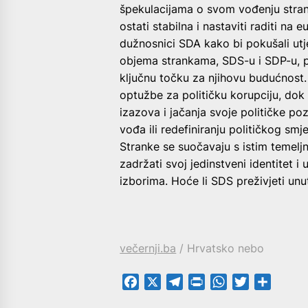
špekulacijama o svom vođenju stran
ostati stabilna i nastaviti raditi na
dužnosnici SDA kako bi pokušali ut
objema strankama, SDS-u i SDP-u, po
ključnu točku za njihovu budućnost.
optužbe za političku korupciju, dok
izazova i jačanja svoje političke po
vođa ili redefiniranju političkog smj
Stranke se suočavaju s istim temeljn
zadržati svoj jedinstveni identitet 
izborima. Hoće li SDS preživjeti unu
večernji.ba
/ Hrvatsko nebo
Facebook
X
Telegram
PrintFriendly
WhatsApp
Twitter
Share