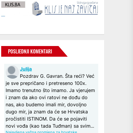
POSLJEDNJI KOMENTARI
Julija
Pozdrav G. Gavran. Šta reći? Već
je sve prepričano i pretreseno 100x.
Imamo trenutno što imamo. Ja vjerujem
i znam da ako ovi ratovi ne dođu do
nas, ako budemo imali mir, dovoljno
dugo mir, ja znam da će se Hrvatska
pročistiti ISTINOM. Da će se pojaviti
novi vođa (kao tada Tuđman) sa svim...
Najavljena važna promjena za hrvatske