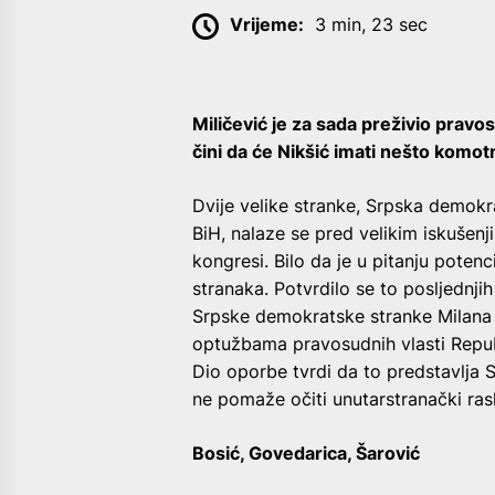
Vrijeme:
3 min, 23 sec
Miličević je za sada preživio pravos
čini da će Nikšić imati nešto komo
Dvije velike stranke, Srpska demokr
BiH, nalaze se pred velikim iskušenj
kongresi. Bilo da je u pitanju poten
stranaka. Potvrdilo se to posljednji
Srpske demokratske stranke Milana M
optužbama pravosudnih vlasti Republ
Dio oporbe tvrdi da to predstavlja
ne pomaže očiti unutarstranački ras
Bosić, Govedarica, Šarović