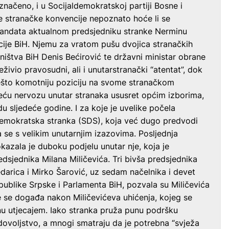
aznačeno, i u Socijaldemokratskoj partiji Bosne i
e stranačke konvencije nepoznato hoće li se
mandata aktualnom predsjedniku stranke Nerminu
racije BiH. Njemu za vratom pušu dvojica stranačkih
ništva BiH Denis Bećirović te državni ministar obrane
živio pravosudni, ali i unutarstranački “atentat”, dok
nešto komotniju poziciju na svome stranačkom
 veću nervozu unutar stranaka ususret općim izborima,
du sljedeće godine. I za koje je uvelike počela
demokratska stranka (SDS), koja već dugo predvodi
 se s velikim unutarnjim izazovima. Posljednja
azala je duboku podjelu unutar nje, koja je
dsjednika Milana Miličevića. Tri bivša predsjednika
arica i Mirko Šarović, uz sedam načelnika i devet
ublike Srpske i Parlamenta BiH, pozvala su Miličevića
ve se događa nakon Miličevićeva uhićenja, kojeg se
vinu utjecajem. Iako stranka pruža punu podršku
dovoljstvo, a mnogi smatraju da je potrebna “svježa