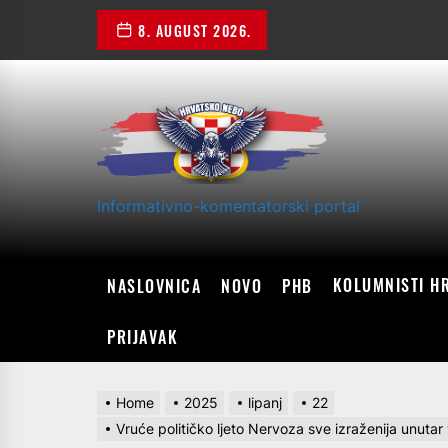
Skip
8. AUGUST 2026.
to
the
content
Informativno-komentatorski portal
KOLUMNISTI H
NASLOVNICA
NOVO
PHB
PRIJAVAK
Home
2025
lipanj
22
Vruće političko ljeto Nervoza sve izraženija unutar 