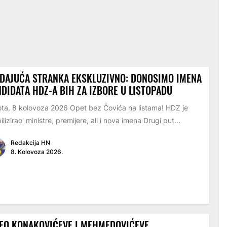
DAJUĆA STRANKA EKSKLUZIVNO: DONOSIMO IMENA
DIDATA HDZ-A BIH ZA IZBORE U LISTOPADU
ta, 8 kolovoza 2026 Opet bez Čovića na listama! HDZ je
ilizirao' ministre, premijere, ali i nova imena Drugi put...
Redakcija HN
8. Kolovoza 2026.
EO KONAKOVIĆEVE I MEHMEDOVIĆEVE