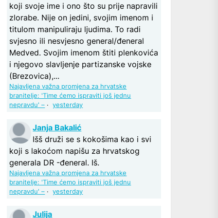
koji svoje ime i ono što su prije napravili
zlorabe. Nije on jedini, svojim imenom i
titulom manipuliraju ljudima. To radi
svjesno ili nesvjesno general/đeneral
Medved. Svojim imenom štiti plenkovića
i njegovo slavljenje partizanske vojske
(Brezovica),...
Najavljena važna promjena za hrvatske
branitelje: 'Time ćemo ispraviti još jednu
nepravdu' –
·
yesterday
Janja Bakalić
Išš druži se s kokošima kao i svi
koji s lakoćom napišu za hrvatskog
generala DR -đeneral. Iš.
Najavljena važna promjena za hrvatske
branitelje: 'Time ćemo ispraviti još jednu
nepravdu' –
·
yesterday
Julija