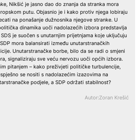
ke, Nikšić je jasno dao do znanja da stranka mora
 europskom putu. Objasnio je i kako protiv njega lobiraju
jecati na ponašanje dužnosnika njegove stranke. U
litička dinamika uoči nadolazećih izbora predstavlja
 SDS je suočen s unutarnjim prijetnjama koje uključuju
 SDP mora balansirati između unutarstranačkih
zicije. Unutarstranačke borbe, bilo da se radi o smjeni
era, signaliziraju sve veću nervozu uoči općih izbora.
im pitanjem – kako preživjeti političke turbulencije,
i uspješno se nositi s nadolazećim izazovima na
tarstranačke podjele, a SDP održati stabilnost?
Autor:Zoran Krešić