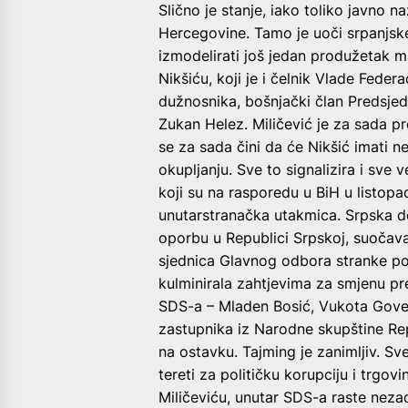
Slično je stanje, iako toliko javno n
Hercegovine. Tamo je uoči srpanjsk
izmodelirati još jedan produžetak 
Nikšiću, koji je i čelnik Vlade Fede
dužnosnika, bošnjački član Predsjed
Zukan Helez. Miličević je za sada pre
se za sada čini da će Nikšić imati 
okupljanju. Sve to signalizira i sve
koji su na rasporedu u BiH u listopa
unutarstranačka utakmica. Srpska 
oporbu u Republici Srpskoj, suočava
sjednica Glavnog odbora stranke pok
kulminirala zahtjevima za smjenu pre
SDS-a – Mladen Bosić, Vukota Goved
zastupnika iz Narodne skupštine Rep
na ostavku. Tajming je zanimljiv. S
tereti za političku korupciju i trgo
Miličeviću, unutar SDS-a raste neza