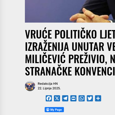
VRUĆE POLITIČKO LJE
IZRAŽENIJA UNUTAR V
MILIČEVIĆ PREŽIVIO, N
STRANAČKE KONVENCI
Redakcija HN
22. Lipnja 2025.
Facebook
X
Telegram
PrintFriendly
WhatsApp
Twitter
Share