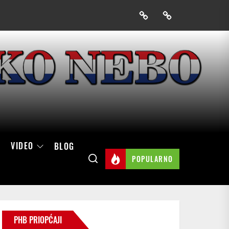
Prijavak
Skini
mobilnu
aplikaciju
Hrvatskog
neba
VIDEO
BLOG
POPULARNO
PHB PRIOPĆAJI
čke konvencije