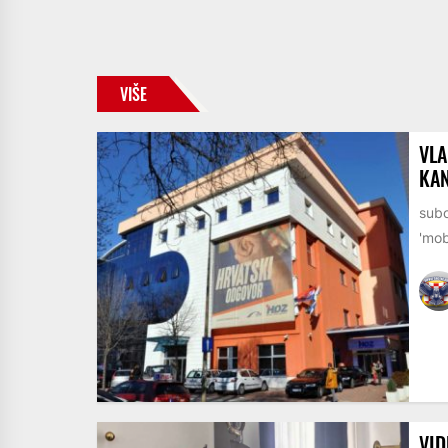
VIŠE
VLA
KAN
subo
'mob
VID