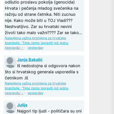
odšutio proslavu pokolja (genocida)
Hrvata i pečenja mladog svećenika na
ražnju od strane četnika. Niti zucnuo
nije. Kako može biti u TOJ Vladi???
Neshvatljivo. Zar su hrvatski nevini
životi tako malo važni???? Zar se tako...
Najavljena važna promjena za hrvatske
branitelje: 'Time ćemo ispraviti još jednu
nepravdu' –
·
yesterday
Janja Bakalić
Iš nedostojna si odgovora nakon
što si hrvatskog generala usporedila s
četnikom .Iš
Najavljena važna promjena za hrvatske
branitelje: 'Time ćemo ispraviti još jednu
nepravdu' –
·
yesterday
Julija
Najgori tip ljudi - političara su oni