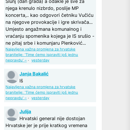
Slunj (dan grada) a odakle je sve za
njega krenulo nizbrdo, poslije MP
koncerta,.. kao odgovori četniku Vučiću
na njegove provokacije i igre skrivača...
Umjesto angažmana komunalnog i
vraćanju spomenika kojega je IS srušio -
ne pitaj srbe i komunjaru Plenković...
Najavljena važna promjena za hrvatske
branitelje: 'Time ćemo ispraviti još jednu
nepravdu' –
·
yesterday
Janja Bakalić
Iš
Najavljena važna promjena za hrvatske
branitelje: 'Time ćemo ispraviti još jednu
nepravdu' –
·
yesterday
Julija
Hrvatski general nije dostojan
Hrvatske jer je prije kratkog vremena