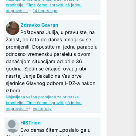
branitelje: 'Time ćemo ispraviti još jednu
nepravdu' –
·
14 hours ago
Zdravko Gavran
Poštovana Julija, u pravu ste, na
žalost, od rata do danas mnogi su se
promijenili. Dopustite mi jednu parabolu
odnosno vremensku paralelu s ovom
današnjom situacijam od prije 36
godina. Sjetih se čitajući ovaj grubi
nasrtaj Janje Bakalić na Vas prve
sjednice Glavnog odbora HDZ-a nakon
izbora...
Najavljena važna promjena za hrvatske
branitelje: 'Time ćemo ispraviti još jednu
nepravdu' –
·
yesterday
HISTrion
Evo danas čitam...poslalo ga u