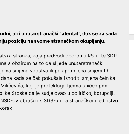
udni, ali i unutarstranački “atentat”, dok se za sada
tniju poziciju na svome stranačkom okupljanju.
atska stranka, koja predvodi oporbu u RS-u, te SDP
ima s obzirom na to da slijede unutarstranački
cijalna smjena vodstva ili pak promjena smjera tih
h dana kada se čak pokušala ishoditi smjena čelnika
iličevića, koji je protekloga tjedna uhićen pod
ike Srpske da je sudjelovao u političkoj korupciji.
 SNSD-ov obračun s SDS-om, a stranačkom jedinstvu
korak.