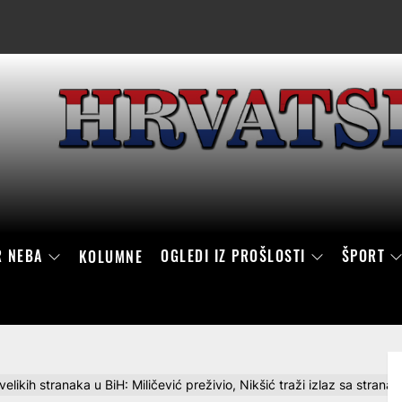
R NEBA
OGLEDI IZ PROŠLOSTI
ŠPORT
KOLUMNE
velikih stranaka u BiH: Miličević preživio, Nikšić traži izlaz sa strana