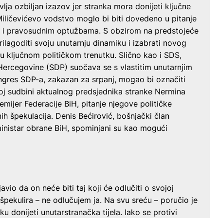
ja ozbiljan izazov jer stranka mora donijeti ključne
ličevićevo vodstvo moglo bi biti dovedeno u pitanje
kim i pravosudnim optužbama. S obzirom na predstojeće
rilagoditi svoju unutarnju dinamiku i izabrati novog
 u ključnom političkom trenutku. Slično kao i SDS,
Hercegovine (SDP) suočava se s vlastitim unutarnjim
ngres SDP-a, zakazan za srpanj, mogao bi označiti
njoj sudbini aktualnog predsjednika stranke Nermina
emijer Federacije BiH, pitanje njegove političke
h špekulacija. Denis Bećirović, bošnjački član
ministar obrane BiH, spominjani su kao mogući
avio da on neće biti taj koji će odlučiti o svojoj
 špekulira – ne odlučujem ja. Na svu sreću – poručio je
u donijeti unutarstranačka tijela. Iako se protivi