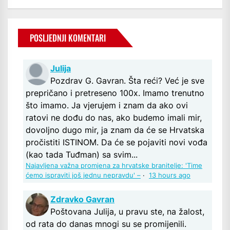
POSLJEDNJI KOMENTARI
Julija
Pozdrav G. Gavran. Šta reći? Već je sve
prepričano i pretreseno 100x. Imamo trenutno
što imamo. Ja vjerujem i znam da ako ovi
ratovi ne dođu do nas, ako budemo imali mir,
dovoljno dugo mir, ja znam da će se Hrvatska
pročistiti ISTINOM. Da će se pojaviti novi vođa
(kao tada Tuđman) sa svim...
Najavljena važna promjena za hrvatske branitelje: 'Time
ćemo ispraviti još jednu nepravdu' –
·
13 hours ago
Zdravko Gavran
Poštovana Julija, u pravu ste, na žalost,
od rata do danas mnogi su se promijenili.