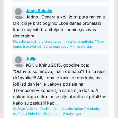
Janja Bakalić
Jadno...Generala koji je tri puta ranjen u
DR ,čiji je brat poginio ..koji danas pronalazi
kosti ubijenih branitelja ti ,jadnice,nazivaš
đeneralom.
Najavljena važna promjena za hrvatske branitelje: 'Time
ćemo ispraviti još jednu nepravdu' –
·
yesterday
Julija
KGK u Kninu 2015. goodine cca:
"Ostavite se mitova, laži i obmana"! To su riječi
državnika!!! Ali, i ona je kasnije reterirala, ma
još isti dan jer je Jakova poslala na
Thompsonov koncert, a sama nije došla. A
nakon toga nitko im se nije obratio ni približno
kako su zaslužili kao...
Šušnjar Vučiću i Dodiku: Ne obilazite kukavički okolo,
dođite u Knin i ispričajte se
·
2 days ago