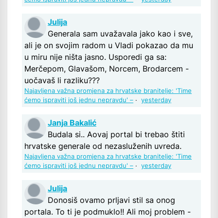
Julija
Generala sam uvažavala jako kao i sve,
ali je on svojim radom u Vladi pokazao da mu
u miru nije ništa jasno. Usporedi ga sa:
Merčepom, Glavašom, Norcem, Brodarcem -
uočavaš li razliku???
Najavljena važna promjena za hrvatske branitelje: 'Time
ćemo ispraviti još jednu nepravdu' –
·
yesterday
Janja Bakalić
Budala si.. Aovaj portal bi trebao štiti
hrvatske generale od nezasluženih uvreda.
Najavljena važna promjena za hrvatske branitelje: 'Time
ćemo ispraviti još jednu nepravdu' –
·
yesterday
Julija
Donosiš ovamo prljavi stil sa onog
portala. To ti je podmuklo!! Ali moj problem -