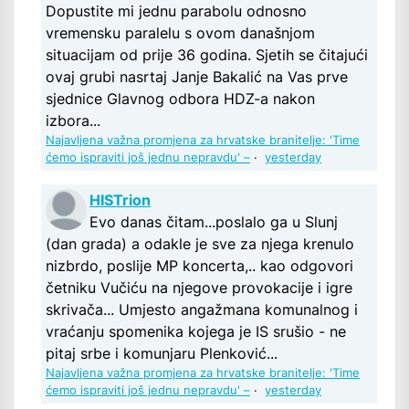
Dopustite mi jednu parabolu odnosno
vremensku paralelu s ovom današnjom
situacijam od prije 36 godina. Sjetih se čitajući
ovaj grubi nasrtaj Janje Bakalić na Vas prve
sjednice Glavnog odbora HDZ-a nakon
izbora...
Najavljena važna promjena za hrvatske branitelje: 'Time
ćemo ispraviti još jednu nepravdu' –
·
yesterday
HISTrion
Evo danas čitam...poslalo ga u Slunj
(dan grada) a odakle je sve za njega krenulo
nizbrdo, poslije MP koncerta,.. kao odgovori
četniku Vučiću na njegove provokacije i igre
skrivača... Umjesto angažmana komunalnog i
vraćanju spomenika kojega je IS srušio - ne
pitaj srbe i komunjaru Plenković...
Najavljena važna promjena za hrvatske branitelje: 'Time
ćemo ispraviti još jednu nepravdu' –
·
yesterday