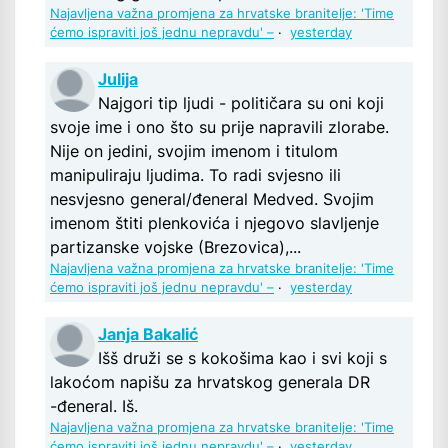
Najavljena važna promjena za hrvatske branitelje: 'Time
ćemo ispraviti još jednu nepravdu' –
·
yesterday
Julija
Najgori tip ljudi - političara su oni koji
svoje ime i ono što su prije napravili zlorabe.
Nije on jedini, svojim imenom i titulom
manipuliraju ljudima. To radi svjesno ili
nesvjesno general/đeneral Medved. Svojim
imenom štiti plenkovića i njegovo slavljenje
partizanske vojske (Brezovica),...
Najavljena važna promjena za hrvatske branitelje: 'Time
ćemo ispraviti još jednu nepravdu' –
·
yesterday
Janja Bakalić
Išš druži se s kokošima kao i svi koji s
lakoćom napišu za hrvatskog generala DR
-đeneral. Iš.
Najavljena važna promjena za hrvatske branitelje: 'Time
ćemo ispraviti još jednu nepravdu' –
·
yesterday