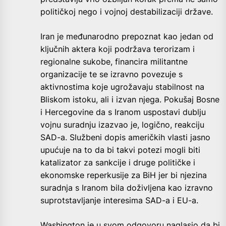
političkoj nego i vojnoj destabilizaciji države.
Iran je međunarodno prepoznat kao jedan od
ključnih aktera koji podržava terorizam i
regionalne sukobe, financira militantne
organizacije te se izravno povezuje s
aktivnostima koje ugrožavaju stabilnost na
Bliskom istoku, ali i izvan njega. Pokušaj Bosne
i Hercegovine da s Iranom uspostavi dublju
vojnu suradnju izazvao je, logično, reakciju
SAD-a. Službeni dopis američkih vlasti jasno
upućuje na to da bi takvi potezi mogli biti
katalizator za sankcije i druge političke i
ekonomske reperkusije za BiH jer bi njezina
suradnja s Iranom bila doživljena kao izravno
suprotstavljanje interesima SAD-a i EU-a.
Washington je u svom odgovoru naglasio da bi