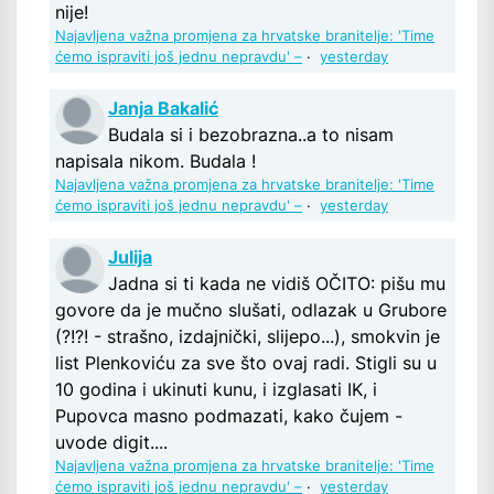
nije!
Najavljena važna promjena za hrvatske branitelje: 'Time
ćemo ispraviti još jednu nepravdu' –
·
yesterday
Janja Bakalić
Budala si i bezobrazna..a to nisam
napisala nikom. Budala !
Najavljena važna promjena za hrvatske branitelje: 'Time
ćemo ispraviti još jednu nepravdu' –
·
yesterday
Julija
Jadna si ti kada ne vidiš OČITO: pišu mu
govore da je mučno slušati, odlazak u Grubore
(?!?! - strašno, izdajnički, slijepo...), smokvin je
list Plenkoviću za sve što ovaj radi. Stigli su u
10 godina i ukinuti kunu, i izglasati IK, i
Pupovca masno podmazati, kako čujem -
uvode digit....
Najavljena važna promjena za hrvatske branitelje: 'Time
ćemo ispraviti još jednu nepravdu' –
·
yesterday