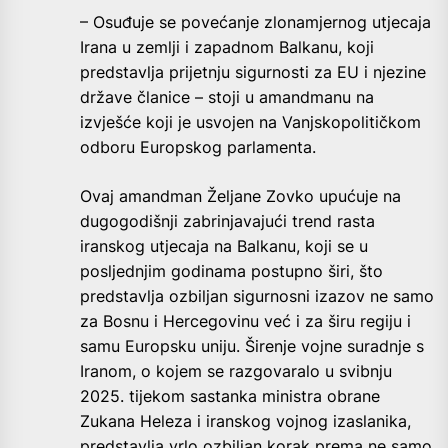
– Osuđuje se povećanje zlonamjernog utjecaja
Irana u zemlji i zapadnom Balkanu, koji
predstavlja prijetnju sigurnosti za EU i njezine
države članice – stoji u amandmanu na
izvješće koji je usvojen na Vanjskopolitičkom
odboru Europskog parlamenta.
Ovaj amandman Željane Zovko upućuje na
dugogodišnji zabrinjavajući trend rasta
iranskog utjecaja na Balkanu, koji se u
posljednjim godinama postupno širi, što
predstavlja ozbiljan sigurnosni izazov ne samo
za Bosnu i Hercegovinu već i za širu regiju i
samu Europsku uniju. Širenje vojne suradnje s
Iranom, o kojem se razgovaralo u svibnju
2025. tijekom sastanka ministra obrane
Zukana Heleza i iranskog vojnog izaslanika,
predstavlja vrlo ozbiljan korak prema ne samo