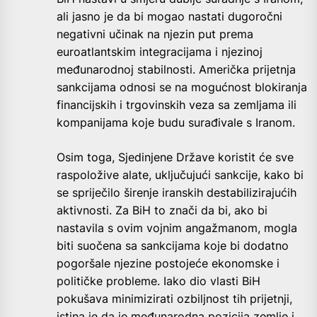
ali jasno je da bi mogao nastati dugoročni
negativni učinak na njezin put prema
euroatlantskim integracijama i njezinoj
međunarodnoj stabilnosti. Američka prijetnja
sankcijama odnosi se na mogućnost blokiranja
financijskih i trgovinskih veza sa zemljama ili
kompanijama koje budu surađivale s Iranom.
Osim toga, Sjedinjene Države koristit će sve
raspoložive alate, uključujući sankcije, kako bi
se spriječilo širenje iranskih destabilizirajućih
aktivnosti. Za BiH to znači da bi, ako bi
nastavila s ovim vojnim angažmanom, mogla
biti suočena sa sankcijama koje bi dodatno
pogoršale njezine postojeće ekonomske i
političke probleme. Iako dio vlasti BiH
pokušava minimizirati ozbiljnost tih prijetnji,
istina je da je međunarodna pozicija zemlje i