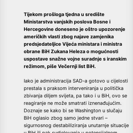
Tijekom prošloga tjedna u središte
Ministarstva vanjskih poslova Bosne i
Hercegovine doneseno je oštro upozorenje
američkih vlasti zbog najave zamjenika
predsjedateljice Vijeća ministara i ministra
obrane BiH Zukana Heleza o mogućnosti
uspostave snažne vojne suradnje s iranskim
režimom, piše Večernji list BiH.
Iako je administracija SAD-a gotovo u cijelosti
prestala s praksom interveniranja u politička
zbivanja diljem svijeta, pa tako i u BiH, ovo se
reagiranje ne može smatrati iznenađujućim.
Doznaje se kako bi se Washington u slučaju
BiH oglasio zbog samo jedne stvari –
sigurnosnog destabiliziranja unutarnje situacije
u BiH ili pak sudjelovanja u potencijalnom