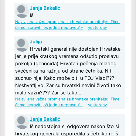
Janja Bakalić
Iš
Najavljena važna promjena za hrvatske branitelje: 'Time
ćemo ispraviti još jednu nepravdu' –
·
yesterday
Julija
Hrvatski general nije dostojan Hrvatske
jer je prije kratkog vremena odšutio proslavu
pokolja (genocida) Hrvata i pečenja mladog
svećenika na ražnju od strane četnika. Niti
zucnuo nije. Kako može biti u TOJ Vladi???
Neshvatljivo. Zar su hrvatski nevini životi tako
malo važni???? Zar se tako...
Najavljena važna promjena za hrvatske branitelje: 'Time
ćemo ispraviti još jednu nepravdu' –
·
yesterday
Janja Bakalić
Iš nedostojna si odgovora nakon što si
hrvatskog generala usporedila s četnikom .Iš