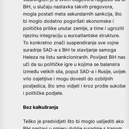
BiH, u slučaju nastavka takvih pregovora,
mogla postati meta sekundarnih sankcija, što
bi moglo dodatno pogoršati ekonomske i
političke prilike unutar zemlje, a time i ugroziti
njezinu integraciju u euroatlantske strukture.
To konkretno znači suspendiranje sve vojne
suradnje SAD-a s BiH te stavljanje samoga
Heleza na listu sankcioniranih. Povijest BiH nas
uči da su političke igre u kojima se balansira
između velikih sila, poput SAD-a i Rusije, uvijek
vrlo osjetljive i mogu dovesti do ozbiljnih
posljedica, što smo vidjeli i kroz prošle sukobe
i političke podjele.
Bez kalkuliranja
Teško je predvidjeti što bi moglo uslijediti ako
BiH nastavi u smjeru dublje suradnje s Iranom,