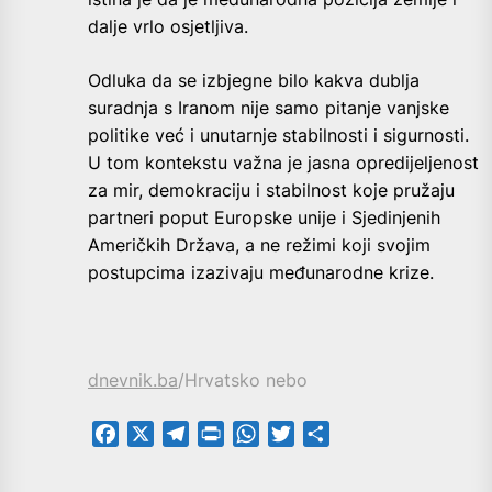
dalje vrlo osjetljiva.
Odluka da se izbjegne bilo kakva dublja
suradnja s Iranom nije samo pitanje vanjske
politike već i unutarnje stabilnosti i sigurnosti.
U tom kontekstu važna je jasna opredijeljenost
za mir, demokraciju i stabilnost koje pružaju
partneri poput Europske unije i Sjedinjenih
Američkih Država, a ne režimi koji svojim
postupcima izazivaju međunarodne krize.
dnevnik.ba
/Hrvatsko nebo
Facebook
X
Telegram
PrintFriendly
WhatsApp
Twitter
Share