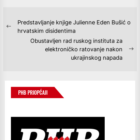
NAVIGACIJA
Predstavljanje knjige Julienne Eden Bušić o
OBJAVA
Previous
hrvatskim disidentima
post:
Obustavljen rad ruskog instituta za
elektroničko ratovanje nakon
Ne
ukrajinskog napada
po
PHB PRIOPĆAJI