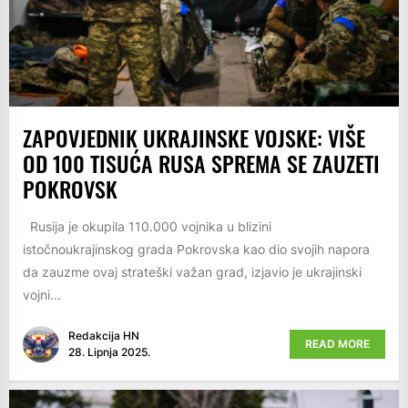
ZAPOVJEDNIK UKRAJINSKE VOJSKE: VIŠE
OD 100 TISUĆA RUSA SPREMA SE ZAUZETI
POKROVSK
Rusija je okupila 110.000 vojnika u blizini
istočnoukrajinskog grada Pokrovska kao dio svojih napora
da zauzme ovaj strateški važan grad, izjavio je ukrajinski
vojni...
Redakcija HN
READ MORE
28. Lipnja 2025.