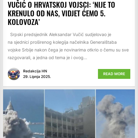
VUČIĆ O HRVATSKOJ VOJSCI: ‘NIJE TO
KRENULO OD NAS, VIDJET ĆEMO 5.
KOLOVOZA’
Srpski predsjednik Aleksandar Vučić sudjelovao je
na sjednici proširenog kolegija načelnika Generalštaba
vojske Srbije nakon čega je novinarima otkrio o čemu su sve
razgovarali, a jedna od tema je i ovog...
Redakcija HN
READ MORE
29. Lipnja 2025.