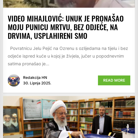
VIDEO MIHAJLOVIĆ: UNUK JE PRONAŠAO
MOJU PUNICU MRTVU, BEZ ODJEĆE, NA
DRVIMA, USPLAHIRENI SMO
Povratnicu Јelu Pejić na Ozrenu s ozlijedama na tijelu i bez
odjeće ispred kuće u kojoj je živjela, jučer u popodnevnim
satima pronašao je...
Redakcija HN
READ MORE
30. Lipnja 2025.