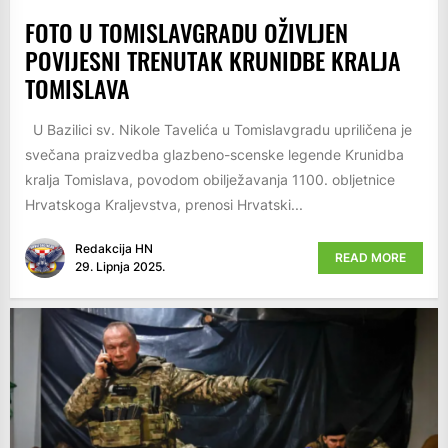
FOTO U TOMISLAVGRADU OŽIVLJEN
POVIJESNI TRENUTAK KRUNIDBE KRALJA
TOMISLAVA
U Bazilici sv. Nikole Tavelića u Tomislavgradu upriličena je
svečana praizvedba glazbeno-scenske legende Krunidba
kralja Tomislava, povodom obilježavanja 1100. obljetnice
Hrvatskoga Kraljevstva, prenosi Hrvatski...
Redakcija HN
READ MORE
29. Lipnja 2025.