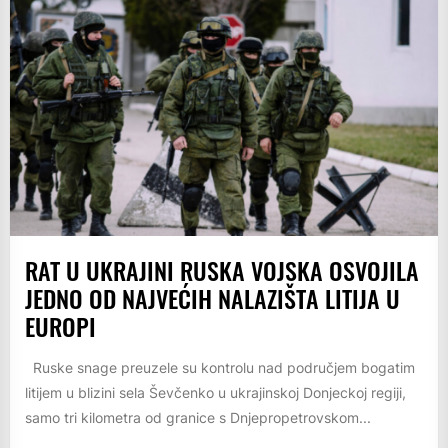
RAT U UKRAJINI RUSKA VOJSKA OSVOJILA
JEDNO OD NAJVEĆIH NALAZIŠTA LITIJA U
EUROPI
Ruske snage preuzele su kontrolu nad područjem bogatim
litijem u blizini sela Ševčenko u ukrajinskoj Donjeckoj regiji,
samo tri kilometra od granice s Dnjepropetrovskom...