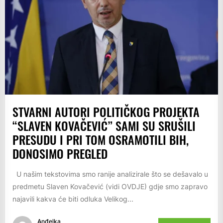
STVARNI AUTORI POLITIČKOG PROJEKTA
“SLAVEN KOVAČEVIĆ” SAMI SU SRUŠILI
PRESUDU I PRI TOM OSRAMOTILI BIH,
DONOSIMO PREGLED
U našim tekstovima smo ranije analizirale što se dešavalo u
predmetu Slaven Kovačević (vidi OVDJE) gdje smo zapravo
najavili kakva će biti odluka Velikog...
Anđelka