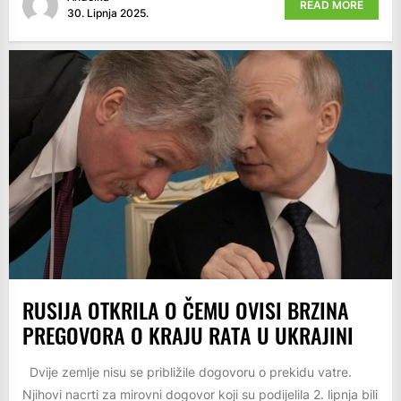
READ MORE
30. Lipnja 2025.
RUSIJA OTKRILA O ČEMU OVISI BRZINA
PREGOVORA O KRAJU RATA U UKRAJINI
Dvije zemlje nisu se približile dogovoru o prekidu vatre.
Njihovi nacrti za mirovni dogovor koji su podijelila 2. lipnja bili