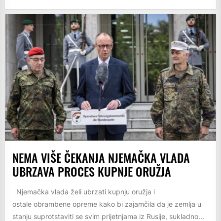
NEMA VIŠE ČEKANJA NJEMAČKA VLADA
UBRZAVA PROCES KUPNJE ORUŽJA
Njemačka vlada želi ubrzati kupnju oružja i
ostale obrambene opreme kako bi zajamčila da je zemlja u
stanju suprotstaviti se svim prijetnjama iz Rusije, sukladno...