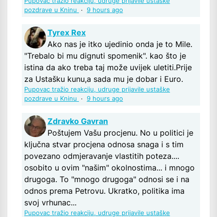
Pupovac tražio reakciju, udruge prijavile ustaške
pozdrave u Kninu
·
9 hours ago
Tyrex Rex
Ako nas je itko ujedinio onda je to Mile.
"Trebalo bi mu dignuti spomenik". kao što je
istina da ako treba taj može uvijek uletiti.Prije
za Ustašku kunu,a sada mu je dobar i Euro.
Pupovac tražio reakciju, udruge prijavile ustaške
pozdrave u Kninu
·
9 hours ago
Zdravko Gavran
Poštujem Vašu procjenu. No u politici je
ključna stvar procjena odnosa snaga i s tim
povezano odmjeravanje vlastitih poteza....
osobito u ovim "našim" okolnostima... i mnogo
drugoga. To "mnogo drugoga" odnosi se i na
odnos prema Petrovu. Ukratko, politika ima
svoj vrhunac...
Pupovac tražio reakciju, udruge prijavile ustaške