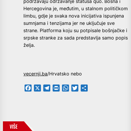
podržavaju održavanje statusa quo. Bosna i
Hercegovina je, međutim, u stalnom političkom
limbu, gdje je svaka nova inicijativa ispunjena
sumnjama i tenzijama jer ne uključuje sve
strane. Platforma koju su potpisale bošnjačke i
srpske stranke za sada predstavlja samo popis
želja.
vecernji.ba
/Hrvatsko nebo
Facebook
X
Telegram
PrintFriendly
WhatsApp
Twitter
Share
VIŠE