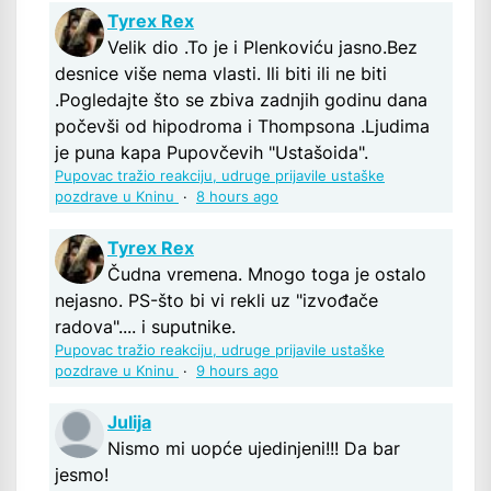
Tyrex Rex
Velik dio .To je i Plenkoviću jasno.Bez
desnice više nema vlasti. Ili biti ili ne biti
.Pogledajte što se zbiva zadnjih godinu dana
počevši od hipodroma i Thompsona .Ljudima
je puna kapa Pupovčevih "Ustašoida".
Pupovac tražio reakciju, udruge prijavile ustaške
pozdrave u Kninu
·
8 hours ago
Tyrex Rex
Čudna vremena. Mnogo toga je ostalo
nejasno. PS-što bi vi rekli uz "izvođače
radova".... i suputnike.
Pupovac tražio reakciju, udruge prijavile ustaške
pozdrave u Kninu
·
9 hours ago
Julija
Nismo mi uopće ujedinjeni!!! Da bar
jesmo!