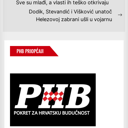
OBJAVA
Previous
Sve su mlađi, a vlasti ih teško otkrivaju
post:
Dodik, Stevandić i Višković unatoč
Ne
Helezovoj zabrani ušli u vojarnu
po
PHB PRIOPĆAJI