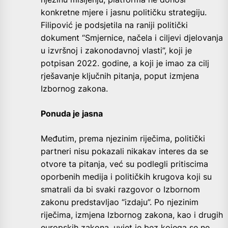
konkretne mjere i jasnu političku strategiju.
Filipović je podsjetila na raniji politički
dokument “Smjernice, načela i ciljevi djelovanja
u izvršnoj i zakonodavnoj vlasti”, koji je
potpisan 2022. godine, a koji je imao za cilj
rješavanje ključnih pitanja, poput izmjena
Izbornog zakona.
Ponuda je jasna
Međutim, prema njezinim riječima, politički
partneri nisu pokazali nikakav interes da se
otvore ta pitanja, već su podlegli pritiscima
oporbenih medija i političkih krugova koji su
smatrali da bi svaki razgovor o Izbornom
zakonu predstavljao “izdaju”. Po njezinim
riječima, izmjena Izbornog zakona, kao i drugih
europskih zakona, uvjet je bez kojega se ne