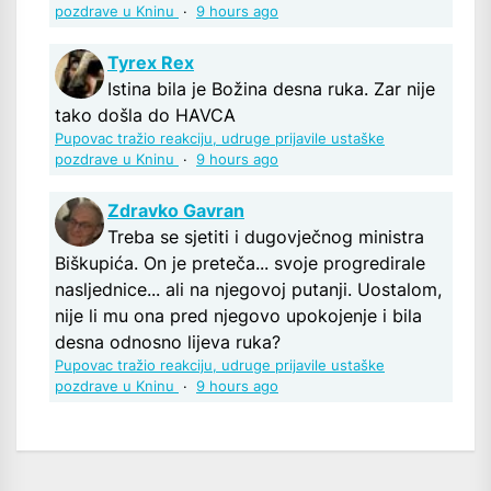
pozdrave u Kninu
·
9 hours ago
Tyrex Rex
Istina bila je Božina desna ruka. Zar nije
tako došla do HAVCA
Pupovac tražio reakciju, udruge prijavile ustaške
pozdrave u Kninu
·
9 hours ago
Zdravko Gavran
Treba se sjetiti i dugovječnog ministra
Biškupića. On je preteča... svoje progredirale
nasljednice... ali na njegovoj putanji. Uostalom,
nije li mu ona pred njegovo upokojenje i bila
desna odnosno lijeva ruka?
Pupovac tražio reakciju, udruge prijavile ustaške
pozdrave u Kninu
·
9 hours ago