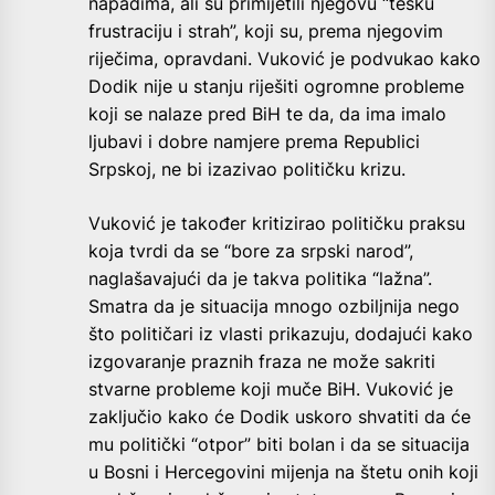
napadima, ali su primijetili njegovu “tešku
frustraciju i strah”, koji su, prema njegovim
riječima, opravdani. Vuković je podvukao kako
Dodik nije u stanju riješiti ogromne probleme
koji se nalaze pred BiH te da, da ima imalo
ljubavi i dobre namjere prema Republici
Srpskoj, ne bi izazivao političku krizu.
Vuković je također kritizirao političku praksu
koja tvrdi da se “bore za srpski narod”,
naglašavajući da je takva politika “lažna”.
Smatra da je situacija mnogo ozbiljnija nego
što političari iz vlasti prikazuju, dodajući kako
izgovaranje praznih fraza ne može sakriti
stvarne probleme koji muče BiH. Vuković je
zaključio kako će Dodik uskoro shvatiti da će
mu politički “otpor” biti bolan i da se situacija
u Bosni i Hercegovini mijenja na štetu onih koji