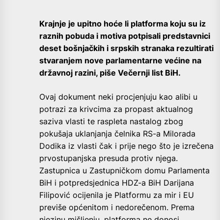
Krajnje je upitno hoće li platforma koju su iz
raznih pobuda i motiva potpisali predstavnici
deset bošnjačkih i srpskih stranaka rezultirati
stvaranjem nove parlamentarne većine na
državnoj razini, piše Večernji list BiH.
Ovaj dokument neki procjenjuju kao alibi u
potrazi za krivcima za propast aktualnog
saziva vlasti te raspleta nastalog zbog
pokušaja uklanjanja čelnika RS-a Milorada
Dodika iz vlasti čak i prije nego što je izrečena
prvostupanjska presuda protiv njega.
Zastupnica u Zastupničkom domu Parlamenta
BiH i potpredsjednica HDZ-a BiH Darijana
Filipović ocijenila je Platformu za mir i EU
previše općenitom i nedorečenom. Prema
njezinu mišljenju, platforma ne donosi