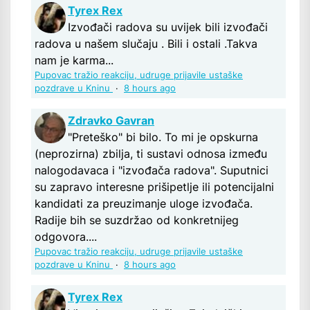
Tyrex Rex
Izvođači radova su uvijek bili izvođači
radova u našem slučaju . Bili i ostali .Takva
nam je karma...
Pupovac tražio reakciju, udruge prijavile ustaške
pozdrave u Kninu
·
8 hours ago
Zdravko Gavran
"Preteško" bi bilo. To mi je opskurna
(neprozirna) zbilja, ti sustavi odnosa između
nalogodavaca i "izvođača radova". Suputnici
su zapravo interesne prišipetlje ili potencijalni
kandidati za preuzimanje uloge izvođača.
Radije bih se suzdržao od konkretnijeg
odgovora....
Pupovac tražio reakciju, udruge prijavile ustaške
pozdrave u Kninu
·
8 hours ago
Tyrex Rex