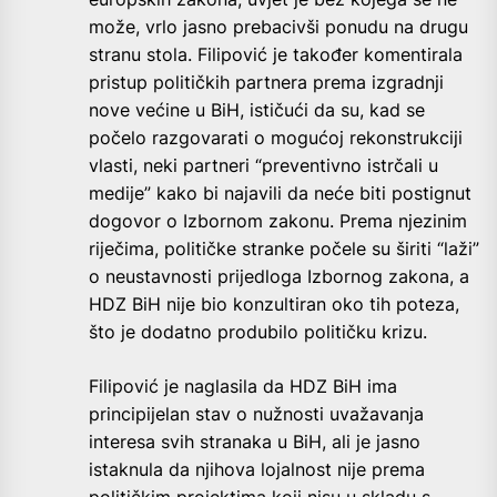
može, vrlo jasno prebacivši ponudu na drugu
stranu stola. Filipović je također komentirala
pristup političkih partnera prema izgradnji
nove većine u BiH, ističući da su, kad se
počelo razgovarati o mogućoj rekonstrukciji
vlasti, neki partneri “preventivno istrčali u
medije” kako bi najavili da neće biti postignut
dogovor o Izbornom zakonu. Prema njezinim
riječima, političke stranke počele su širiti “laži”
o neustavnosti prijedloga Izbornog zakona, a
HDZ BiH nije bio konzultiran oko tih poteza,
što je dodatno produbilo političku krizu.
Filipović je naglasila da HDZ BiH ima
principijelan stav o nužnosti uvažavanja
interesa svih stranaka u BiH, ali je jasno
istaknula da njihova lojalnost nije prema
političkim projektima koji nisu u skladu s