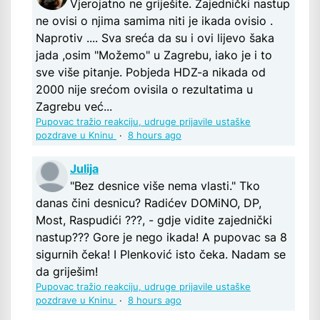
Vjerojatno ne griješite. Zajednički nastup
ne ovisi o njima samima niti je ikada ovisio .
Naprotiv .... Sva sreća da su i ovi lijevo šaka
jada ,osim "Možemo" u Zagrebu, iako je i to
sve više pitanje. Pobjeda HDZ-a nikada od
2000 nije srećom ovisila o rezultatima u
Zagrebu već...
Pupovac tražio reakciju, udruge prijavile ustaške
pozdrave u Kninu
·
8 hours ago
Julija
"Bez desnice više nema vlasti." Tko
danas čini desnicu? Radićev DOMiNO, DP,
Most, Raspudići ???, - gdje vidite zajednički
nastup??? Gore je nego ikada! A pupovac sa 8
sigurnih čeka! I Plenković isto čeka. Nadam se
da griješim!
Pupovac tražio reakciju, udruge prijavile ustaške
pozdrave u Kninu
·
8 hours ago