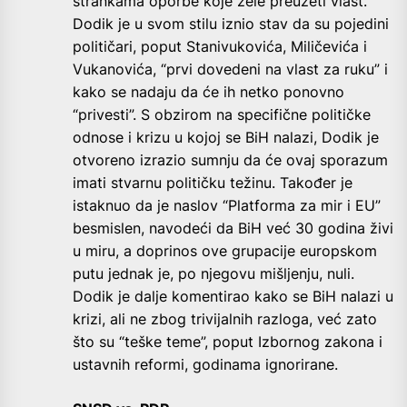
strankama oporbe koje žele preuzeti vlast.
Dodik je u svom stilu iznio stav da su pojedini
političari, poput Stanivukovića, Miličevića i
Vukanovića, “prvi dovedeni na vlast za ruku” i
kako se nadaju da će ih netko ponovno
“privesti”. S obzirom na specifične političke
odnose i krizu u kojoj se BiH nalazi, Dodik je
otvoreno izrazio sumnju da će ovaj sporazum
imati stvarnu političku težinu. Također je
istaknuo da je naslov “Platforma za mir i EU”
besmislen, navodeći da BiH već 30 godina živi
u miru, a doprinos ove grupacije europskom
putu jednak je, po njegovu mišljenju, nuli.
Dodik je dalje komentirao kako se BiH nalazi u
krizi, ali ne zbog trivijalnih razloga, već zato
što su “teške teme”, poput Izbornog zakona i
ustavnih reformi, godinama ignorirane.