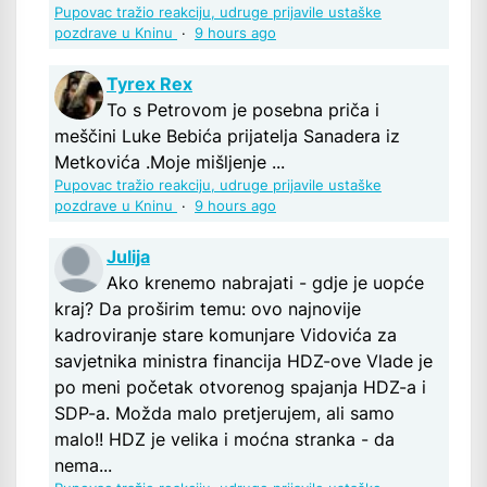
Pupovac tražio reakciju, udruge prijavile ustaške
pozdrave u Kninu
·
9 hours ago
Tyrex Rex
To s Petrovom je posebna priča i
meščini Luke Bebića prijatelja Sanadera iz
Metkovića .Moje mišljenje ...
Pupovac tražio reakciju, udruge prijavile ustaške
pozdrave u Kninu
·
9 hours ago
Julija
Ako krenemo nabrajati - gdje je uopće
kraj? Da proširim temu: ovo najnovije
kadroviranje stare komunjare Vidovića za
savjetnika ministra financija HDZ-ove Vlade je
po meni početak otvorenog spajanja HDZ-a i
SDP-a. Možda malo pretjerujem, ali samo
malo!! HDZ je velika i moćna stranka - da
nema...