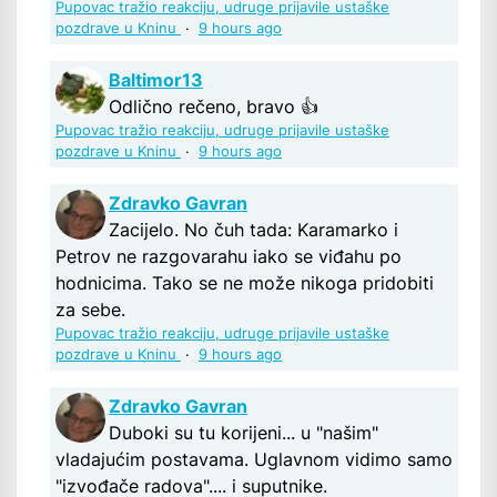
Pupovac tražio reakciju, udruge prijavile ustaške
pozdrave u Kninu
·
9 hours ago
Baltimor13
Odlično rečeno, bravo 👍
Pupovac tražio reakciju, udruge prijavile ustaške
pozdrave u Kninu
·
9 hours ago
Zdravko Gavran
Zacijelo. No čuh tada: Karamarko i
Petrov ne razgovarahu iako se viđahu po
hodnicima. Tako se ne može nikoga pridobiti
za sebe.
Pupovac tražio reakciju, udruge prijavile ustaške
pozdrave u Kninu
·
9 hours ago
Zdravko Gavran
Duboki su tu korijeni... u "našim"
vladajućim postavama. Uglavnom vidimo samo
"izvođače radova".... i suputnike.