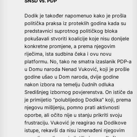
SNSD vs. PDP
Dodik je također napomenuo kako je prošla
politička praksa iz proteklih godina kada su
predstavnici suprotnog političkog bloka
pokušavali stvoriti koalicije koje nisu donijele
konkretne promjene, a prema njegovim
riječima, ista sudbina čeka i ovu novu
platformu. No, tako ne smatra izaslanik PDP-a
u Domu naroda Nenad Vuković, koji je prošle
godine ušao u Dom naroda, dvije godine
nakon izbora na temelju čudnih odluka
Središnjeg izbornog povjerenstva. On ističe da
je primijetio “polublijedog Dodika” koji, prema
njegovu mišljenju, pomno prati aktivnosti
oporbe, ali očito nije u stanju prikriti svoju
frustraciju. Vuković je reagirao na Dodikove
istupe, rekavši da nisu iznenađeni njegovim