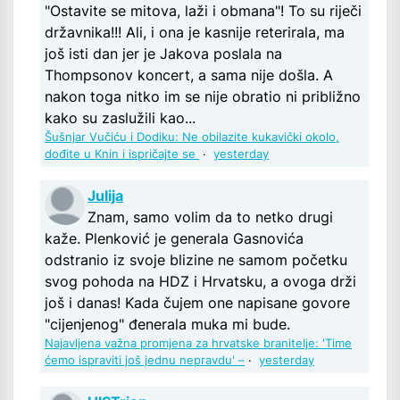
"Ostavite se mitova, laži i obmana"! To su riječi
državnika!!! Ali, i ona je kasnije reterirala, ma
još isti dan jer je Jakova poslala na
Thompsonov koncert, a sama nije došla. A
nakon toga nitko im se nije obratio ni približno
kako su zaslužili kao...
Šušnjar Vučiću i Dodiku: Ne obilazite kukavički okolo,
dođite u Knin i ispričajte se
·
yesterday
Julija
Znam, samo volim da to netko drugi
kaže. Plenković je generala Gasnovića
odstranio iz svoje blizine ne samom početku
svog pohoda na HDZ i Hrvatsku, a ovoga drži
još i danas! Kada čujem one napisane govore
"cijenjenog" đenerala muka mi bude.
Najavljena važna promjena za hrvatske branitelje: 'Time
ćemo ispraviti još jednu nepravdu' –
·
yesterday