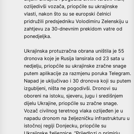
ozlijedivši vozača, priopćile su ukrajinske
vlasti, nakon što su se europski čelnici
pridružili predsjedniku Volodimiru Zelenskiju u
zahtjevu za 30-dnevnim prekidom vatre od
ponedjeljka.
Ukrajinska protuzračna obrana uništila je 55
dronova koje je Rusija lansirala od 23 sata u
nedjelju, priopćile su ukrajinske zračne snage
putem aplikacije za razmjenu poruka Telegram.
Napad je uključivao i 30 dronova koji su putem
izgubljeni, ništa ne pogodivši. Dronovi su
oboreni na istoku, sjeveru, jugu i središnjem
dijelu Ukrajine, priopćile su zračne snage.
Vozač civilnog teretnog vlaka ozlijeđen je u
napadu dronom na željezničku infrastrukturu u
istočnoj regiji Donjecku, priopćile su
Ukrajinske željeznice. “Prijedlozi o primirju