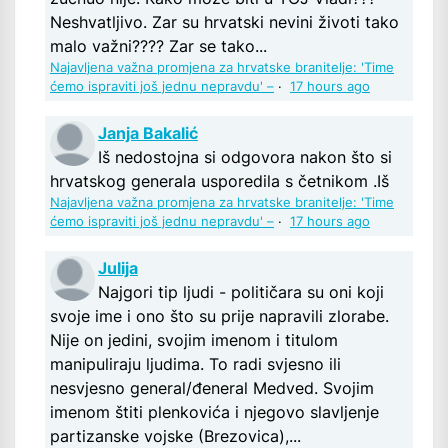
Neshvatljivo. Zar su hrvatski nevini životi tako
malo važni???? Zar se tako...
Najavljena važna promjena za hrvatske branitelje: 'Time
ćemo ispraviti još jednu nepravdu' –
·
17 hours ago
Janja Bakalić
Iš nedostojna si odgovora nakon što si
hrvatskog generala usporedila s četnikom .Iš
Najavljena važna promjena za hrvatske branitelje: 'Time
ćemo ispraviti još jednu nepravdu' –
·
17 hours ago
Julija
Najgori tip ljudi - političara su oni koji
svoje ime i ono što su prije napravili zlorabe.
Nije on jedini, svojim imenom i titulom
manipuliraju ljudima. To radi svjesno ili
nesvjesno general/đeneral Medved. Svojim
imenom štiti plenkovića i njegovo slavljenje
partizanske vojske (Brezovica),...