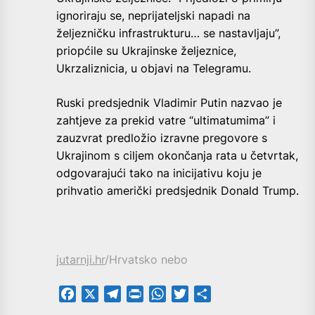
ignoriraju se, neprijateljski napadi na
željezničku infrastrukturu… se nastavljaju”,
priopćile su Ukrajinske željeznice,
Ukrzaliznicia, u objavi na Telegramu.
Ruski predsjednik Vladimir Putin nazvao je
zahtjeve za prekid vatre “ultimatumima” i
zauzvrat predložio izravne pregovore s
Ukrajinom s ciljem okončanja rata u četvrtak,
odgovarajući tako na inicijativu koju je
prihvatio američki predsjednik Donald Trump.
jutarnji.hr
/Hrvatsko nebo
Facebook
X
Telegram
PrintFriendly
WhatsApp
Twitter
Share