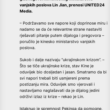
vanjskih poslova Lin Jian, prenosi UNITED24
Media.
– Podržavamo sve napore koji doprinose miru i
nadamo se da će relevantne strane nastaviti
rješavati pitanje putem dijaloga i pregovora –
poručilo je kinesko ministarstvo vanjskih
poslova.
Sukob i dalje nazivaju “ukrajinskom krizom”. –
Što se tiče ukrajinske krize, stav Kine je
oduvijek bio dosljedan i jasan. Smatramo da bi
svi napori trebali biti usmjereni prema
postizanju mira. Oduvijek smo vjerovali i
nastavljamo naglašavati da je dijalog jedini
održivi izlaz iz krize – rekao je Lin.
Istaknuo je spremnost Pekinga da pomogne,