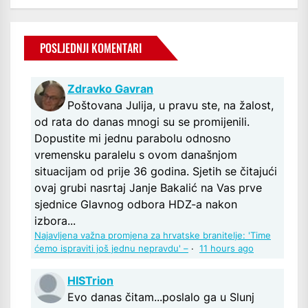
POSLJEDNJI KOMENTARI
Zdravko Gavran
Poštovana Julija, u pravu ste, na žalost,
od rata do danas mnogi su se promijenili.
Dopustite mi jednu parabolu odnosno
vremensku paralelu s ovom današnjom
situacijam od prije 36 godina. Sjetih se čitajući
ovaj grubi nasrtaj Janje Bakalić na Vas prve
sjednice Glavnog odbora HDZ-a nakon
izbora...
Najavljena važna promjena za hrvatske branitelje: 'Time
ćemo ispraviti još jednu nepravdu' –
·
11 hours ago
HISTrion
Evo danas čitam...poslalo ga u Slunj