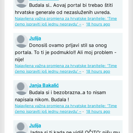
Budala si.. Aovaj portal bi trebao štiti
hrvatske generale od nezasluženih uvreda.
Najavljena važna promjena za hrvatske branitelje: 'Time
ćemo ispraviti još jednu nepravdu' –
·
18 hours ago
Julija
Donosiš ovamo prljavi stil sa onog
portala. To ti je podmuklo!! Ali moj problem -
nije!
Najavljena važna promjena za hrvatske branitelje: 'Time
ćemo ispraviti još jednu nepravdu' –
·
18 hours ago
Janja Bakalić
Budala si i bezobrazna..a to nisam
napisala nikom. Budala !
Najavljena važna promjena za hrvatske branitelje: 'Time
ćemo ispraviti još jednu nepravdu' –
·
18 hours ago
Julija
Jadna si ti kada ne vidiš OČITO: pišu mu