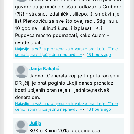
govore da je mučno slušati, odlazak u Grubore
(?!?! - strašno, izdajnički, slijepo...), smokvin je
list Plenkoviću za sve što ovaj radi. Stigli su u
10 godina i ukinuti kunu, i izglasati IK, i
Pupovca masno podmazati, kako čujem -
uvode digit....
Najavljena važna promjena za hrvatske branitelje: 'Time
ćemo ispraviti još jednu nepravdu' –
·
18 hours ago
Janja Bakalić
Jadno...Generala koji je tri puta ranjen u
DR ,čiji je brat poginio ..koji danas pronalazi
kosti ubijenih branitelja ti ,jadnice,nazivaš
đeneralom.
Najavljena važna promjena za hrvatske branitelje: 'Time
ćemo ispraviti još jednu nepravdu' –
·
18 hours ago
Julija
KGK u Kninu 2015. goodine cca: