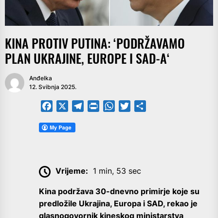
KINA PROTIV PUTINA: ‘PODRŽAVAMO
PLAN UKRAJINE, EUROPE I SAD-A‘
Anđelka
12. Svibnja 2025.
Facebook
X
Telegram
PrintFriendly
WhatsApp
Twitter
Share
Vrijeme:
1 min, 53 sec
Kina podržava 30-dnevno primirje koje su
predložile Ukrajina, Europa i SAD, rekao je
glasnogovornik kineskog ministarstva