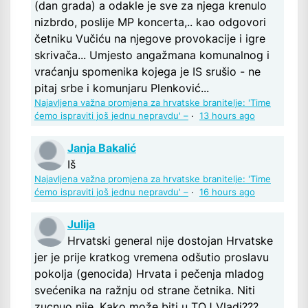
(dan grada) a odakle je sve za njega krenulo
nizbrdo, poslije MP koncerta,.. kao odgovori
četniku Vučiću na njegove provokacije i igre
skrivača... Umjesto angažmana komunalnog i
vraćanju spomenika kojega je IS srušio - ne
pitaj srbe i komunjaru Plenković...
Najavljena važna promjena za hrvatske branitelje: 'Time
ćemo ispraviti još jednu nepravdu' –
·
13 hours ago
Janja Bakalić
Iš
Najavljena važna promjena za hrvatske branitelje: 'Time
ćemo ispraviti još jednu nepravdu' –
·
16 hours ago
Julija
Hrvatski general nije dostojan Hrvatske
jer je prije kratkog vremena odšutio proslavu
pokolja (genocida) Hrvata i pečenja mladog
svećenika na ražnju od strane četnika. Niti
zucnuo nije. Kako može biti u TOJ Vladi???