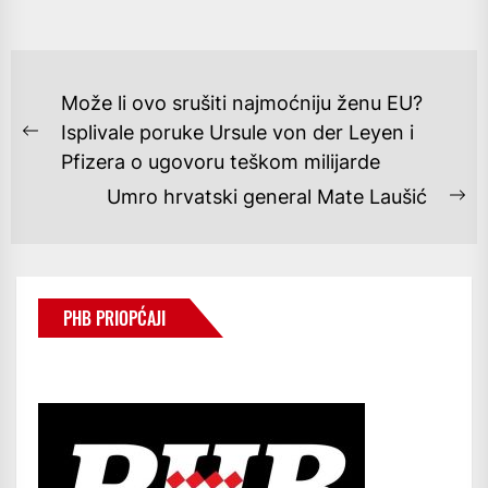
NAVIGACIJA
Može li ovo srušiti najmoćniju ženu EU?
OBJAVA
Isplivale poruke Ursule von der Leyen i
Previous
Pfizera o ugovoru teškom milijarde
post:
Umro hrvatski general Mate Laušić
Ne
po
PHB PRIOPĆAJI