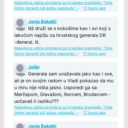
Najavljena važna promjena za hrvatske branitelje: 'Time
ćemo ispraviti još jednu nepravdu' –
·
17 hours ago
Janja Bakalić
Išš druži se s kokošima kao i svi koji s
lakoćom napišu za hrvatskog generala DR
-đeneral. Iš.
Najavljena važna promjena za hrvatske branitelje: 'Time
ćemo ispraviti još jednu nepravdu' –
·
17 hours ago
Julija
Generala sam uvažavala jako kao i sve,
ali je on svojim radom u Vladi pokazao da mu
u miru nije ništa jasno. Usporedi ga sa:
Merčepom, Glavašom, Norcem, Brodarcem -
uočavaš li razliku???
Najavljena važna promjena za hrvatske branitelje: 'Time
ćemo ispraviti još jednu nepravdu' –
·
17 hours ago
Janja Bakalić