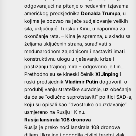
odgovarajući na pitanje o nedavnim izjavama
američkog predsjednika
Donalda Trumpa
, u
kojima je pozvao na jače sudjelovanje velikih
sila, uključujući Tursku i Kinu, u naporima za
okončanje rata. – Kina je spremna, u skladu sa
željama uključenih strana, surađivati ​​s
međunarodnom zajednicom i nastaviti imati
konstruktivnu ulogu u rješavanju krize i
postizanju trajnog mira – odgovorio je Lin.
Prethodno su se kineski čelnik
Xi Jinping
i
ruski predsjednik
Vladimir Putin
dogovorili o
produbljivanju strateške suradnje, uz obećanje
da će se “odlučno suprotstaviti” politici SAD-a,
koju su opisali kao “dvostruko obuzdavanje”
usmjereno na Rusiju i Kinu.
Rusija lansirala 108 dronova
Rusija je preko noći lansirala 108 dronova
diljem Ukrajine i pogodila civilni teretni vlak,