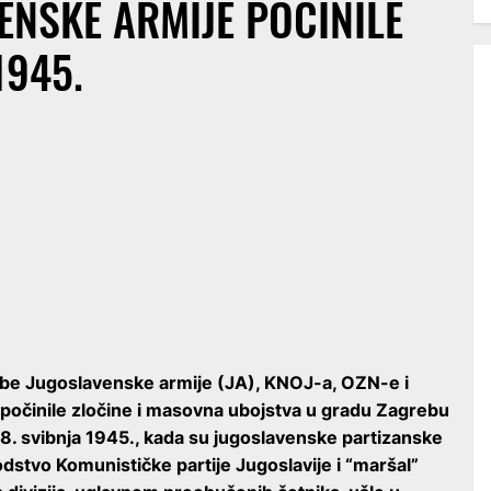
NSKE ARMIJE POČINILE
1945.
ojbe Jugoslavenske armije (JA), KNOJ-a, OZN-e i
počinile zločine i masovna ubojstva u gradu Zagrebu
8. svibnja 1945., kada su jugoslavenske partizanske
odstvo Komunističke partije Jugoslavije i “maršal”