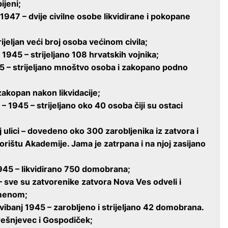
ijeni;
 1947 – dvije civilne osobe likvidirane i pokopane
ijeljan veći broj osoba većinom civila;
a 1945 – strijeljano 108 hrvatskih vojnika;
945 – strijeljano mnoštvo osoba i zakopano podno
zakopan nakon likvidacije;
 1945 – strijeljano oko 40 osoba čiji su ostaci
ulici – dovedeno oko 300 zarobljenika iz zatvora i
vorištu Akademije. Jama je zatrpana i na njoj zasijano
945 – likvidirano 750 domobrana;
 sve su zatvorenike zatvora Nova Ves odveli i
jemenom;
ibanj 1945 – zarobljeno i strijeljano 42 domobrana.
rešnjevec i Gospodiček;