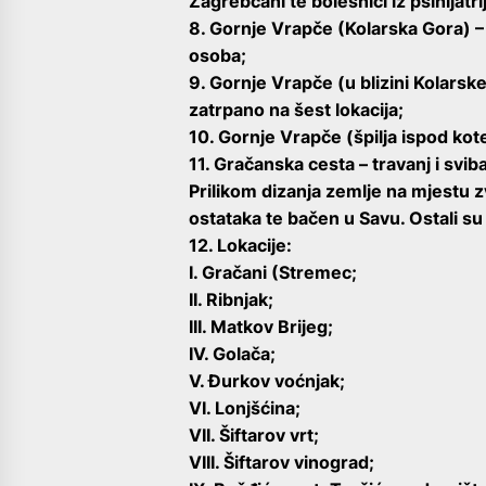
Zagrebčani te bolesnici iz psihijatri
8. Gornje Vrapče (Kolarska Gora) –
osoba;
9. Gornje Vrapče (u blizini Kolarsk
zatrpano na šest lokacija;
10. Gornje Vrapče (špilja ispod ko
11. Gračanska cesta – travanj i svib
Prilikom dizanja zemlje na mjestu 
ostataka te bačen u Savu. Ostali s
12. Lokacije:
I. Gračani (Stremec;
II. Ribnjak;
III. Matkov Brijeg;
IV. Golača;
V. Đurkov voćnjak;
VI. Lonjšćina;
VII. Šiftarov vrt;
VIII. Šiftarov vinograd;