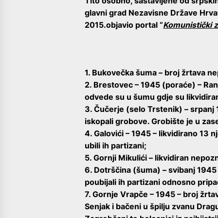
Tito osobno, sastavljene od srpskih
glavni grad Nezavisne Države Hrvat
2015.objavio portal “
Komunistički z
1. Bukovečka šuma – broj žrtava ne
2. Brestovec – 1945 (poraće) – Ran
odvede su u šumu gdje su likvidiran
3. Čučerje (selo Trstenik) – srpanj 
iskopali grobove. Grobište je u za
4. Galovići – 1945 – likvidirano 13 
ubili ih partizani;
5. Gornji Mikulići – likvidiran nepo
6. Dotrščina (šuma) – svibanj 1945 –
poubijali ih partizani odnosno pripa
7. Gornje Vrapče – 1945 – broj žrtav
Senjak i bačeni u špilju zvanu Drag