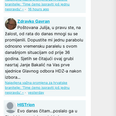
branitelje: 'Time ćemo ispraviti još jednu
nepravdu' –
·
16 hours ago
Zdravko Gavran
Poštovana Julija, u pravu ste, na
žalost, od rata do danas mnogi su se
promijenili. Dopustite mi jednu parabolu
odnosno vremensku paralelu s ovom
današnjom situacijam od prije 36
godina. Sjetih se čitajući ovaj grubi
nasrtaj Janje Bakalić na Vas prve
sjednice Glavnog odbora HDZ-a nakon
izbora...
Najavljena važna promjena za hrvatske
branitelje: 'Time ćemo ispraviti još jednu
nepravdu' –
·
yesterday
HISTrion
Evo danas čitam...poslalo ga u