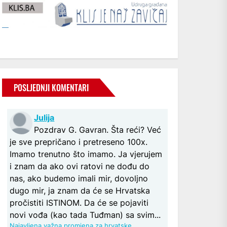
POSLJEDNJI KOMENTARI
Julija
Pozdrav G. Gavran. Šta reći? Već
je sve prepričano i pretreseno 100x.
Imamo trenutno što imamo. Ja vjerujem
i znam da ako ovi ratovi ne dođu do
nas, ako budemo imali mir, dovoljno
dugo mir, ja znam da će se Hrvatska
pročistiti ISTINOM. Da će se pojaviti
novi vođa (kao tada Tuđman) sa svim...
Najavljena važna promjena za hrvatske