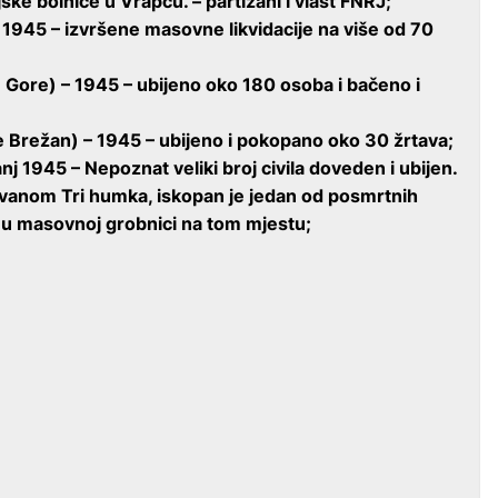
jske bolnice u Vrapču. – partizani i vlast FNRJ;
 1945 – izvršene masovne likvidacije na više od 70
e Gore) – 1945 – ubijeno oko 180 osoba i bačeno i
te Brežan) – 1945 – ubijeno i pokopano oko 30 žrtava;
anj 1945 – Nepoznat veliki broj civila doveden i ubijen.
zvanom Tri humka, iskopan je jedan od posmrtnih
u u masovnoj grobnici na tom mjestu;