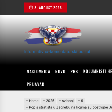
Skip
8. AUGUST 2026.
to
the
content
Informativno-komentatorski portal
KOLUMNISTI H
NASLOVNICA
NOVO
PHB
PRIJAVAK
Home
2025
svibanj
9
Popis stratišta u Zagrebu na kojima su postrojbe 