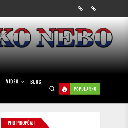
Prijavak
Skini
mobilnu
aplikaciju
Hrvatskog
neba
VIDEO
BLOG
POPULARNO
PHB PRIOPĆAJI