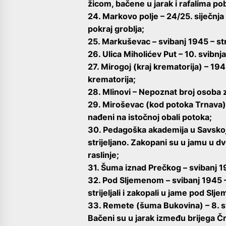
žicom, bačene u jarak i rafalima pob
24. Markovo polje – 24/25. siječnja
pokraj groblja;
25. Markuševac – svibanj 1945 – str
26. Ulica Miholićev Put – 10. svibnj
27. Mirogoj (kraj krematorija) – 1
krematorija;
28. Mlinovi – Nepoznat broj osoba 
29. Miroševac (kod potoka Trnava) –
nađeni na istočnoj obali potoka;
30. Pedagoška akademija u Savskoj 
strijeljano. Zakopani su u jamu u d
raslinje;
31. Šuma iznad Prečkog – svibanj 1
32. Pod Sljemenom – svibanj 1945 –
strijeljali i zakopali u jame pod Sl
33. Remete (šuma Bukovina) – 8. sv
Bačeni su u jarak između brijega Č