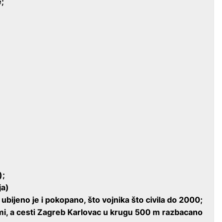
e;
);
ja)
ubijeno je i pokopano, što vojnika što civila do 2000;
umi, a cesti Zagreb Karlovac u krugu 500 m razbacano