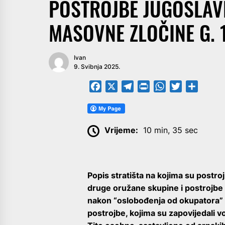
POSTROJBE JUGOSLAVE
MASOVNE ZLOČINE G. 
Ivan
9. Svibnja 2025.
Facebook
X
Telegram
PrintFriendly
WhatsApp
Twitter
Share
Vrijeme:
10 min, 35 sec
Popis stratišta na kojima su postr
druge oružane skupine i postrojbe 
nakon “oslobođenja od okupatora” 
postrojbe, kojima su zapovijedali v