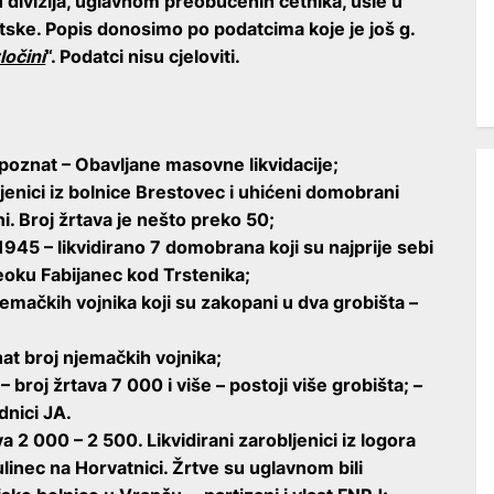
 divizija, uglavnom preobučenih četnika, ušle u
ske. Popis donosimo po podatcima koje je još g.
ločini
“. Podatci nisu cjeloviti.
poznat – Obavljane masovne likvidacije;
jenici iz bolnice Brestovec i uhićeni domobrani
i. Broj žrtava je nešto preko 50;
1945 – likvidirano 7 domobrana koji su najprije sebi
seoku Fabijanec kod Trstenika;
njemačkih vojnika koji su zakopani u dva grobišta –
znat broj njemačkih vojnika;
 broj žrtava 7 000 i više – postoji više grobišta; –
dnici JA.
a 2 000 – 2 500. Likvidirani zarobljenici iz logora
ulinec na Horvatnici. Žrtve su uglavnom bili