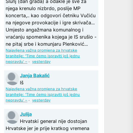
Slunj (dan grada) a odakle je sve za
njega krenulo nizbrdo, poslije MP
koncerta,.. kao odgovori četniku Vučiću
na njegove provokacije i igre skrivača...
Umjesto angažmana komunalnog i
vraćanju spomenika kojega je IS srušio -
ne pitaj srbe i komunjaru Plenković...
Najavljena važna promjena za hrvatske
branitelje: 'Time ćemo ispraviti još jednu
nepravdu' –
·
yesterday
Janja Bakalić
Iš
Najavljena važna promjena za hrvatske
branitelje: 'Time ćemo ispraviti još jednu
nepravdu' –
·
yesterday
Julija
Hrvatski general nije dostojan
Hrvatske jer je prije kratkog vremena