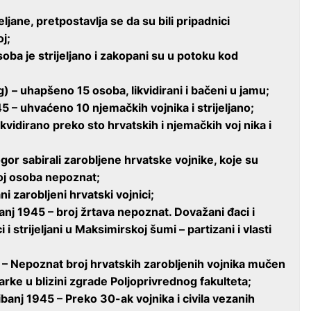
eljane, pretpostavlja se da su bili pripadnici
j;
soba je strijeljano i zakopani su u potoku kod
) – uhapšeno 15 osoba, likvidirani i bačeni u jamu;
 – uhvaćeno 10 njemačkih vojnika i strijeljano;
likvidirano preko sto hrvatskih i njemačkih voj nika i
logor sabirali zarobljene hrvatske vojnike, koje su
roj osoba nepoznat;
ni zarobljeni hrvatski vojnici;
panj 1945 – broj žrtava nepoznat. Dovažani đaci i
i i strijeljani u Maksimirskoj šumi – partizani i vlasti
5 – Nepoznat broj hrvatskih zarobljenih vojnika mučen
arke u blizini zgrade Poljoprivrednog fakulteta;
banj 1945 – Preko 30-ak vojnika i civila vezanih