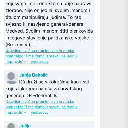
koji svoje ime i ono što su prije napravili
zlorabe. Nije on jedini, svojim imenom i
titulom manipuliraju ljudima. To radi
svjesno ili nesvjesno general/đeneral
Medved. Svojim imenom štiti plenkovića
i njegovo slavljenje partizanske vojske
(Brezovica),...
Najavljena važna promjena za hrvatske
branitelje: 'Time ćemo ispraviti još jednu
nepravdu' –
·
yesterday
Janja Bakalić
Išš druži se s kokošima kao i svi
koji s lakoćom napišu za hrvatskog
generala DR -đeneral. Iš.
Najavljena važna promjena za hrvatske
branitelje: 'Time ćemo ispraviti još jednu
nepravdu' –
·
yesterday
Julija