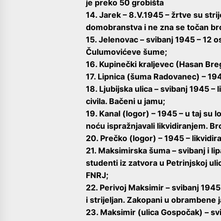
je preko 50 grobišta
14. Jarek – 8.V.1945 – žrtve su strij
domobranstva i ne zna se točan bro
15. Jelenovac – svibanj 1945 – 12 o
Čulumovićeve šume;
16. Kupinečki kraljevec (Hasan Breg
17. Lipnica (šuma Radovanec) – 1945
18. Ljubijska ulica – svibanj 1945 – 
civila. Bačeni u jamu;
19. Kanal (logor) – 1945 – u taj su 
noću ispražnjavali likvidiranjem. B
20. Prečko (logor) – 1945 – likvidira
21. Maksimirska šuma – svibanj i li
studenti iz zatvora u Petrinjskoj ulic
FNRJ;
22. Perivoj Maksimir – svibanj 194
i strijeljan. Zakopani u obrambene j
23. Maksimir (ulica Gospočak) – svi