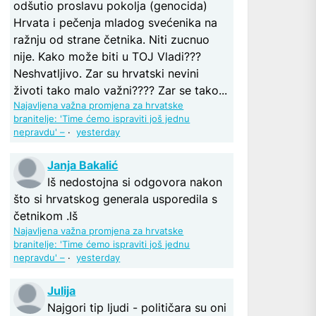
odšutio proslavu pokolja (genocida)
Hrvata i pečenja mladog svećenika na
ražnju od strane četnika. Niti zucnuo
nije. Kako može biti u TOJ Vladi???
Neshvatljivo. Zar su hrvatski nevini
životi tako malo važni???? Zar se tako...
Najavljena važna promjena za hrvatske
branitelje: 'Time ćemo ispraviti još jednu
nepravdu' –
·
yesterday
Janja Bakalić
Iš nedostojna si odgovora nakon
što si hrvatskog generala usporedila s
četnikom .Iš
Najavljena važna promjena za hrvatske
branitelje: 'Time ćemo ispraviti još jednu
nepravdu' –
·
yesterday
Julija
Najgori tip ljudi - političara su oni