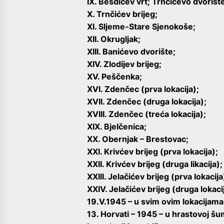
IX. Bešđićev vrt; Trnčićevo dvorišt
X. Trnčićev brijeg;
XI. Sljeme-Stare Sjenokoše;
XII. Okrugljak;
XIII. Banićevo dvorište;
XIV. Zlodijev brijeg;
XV. Peščenka;
XVI. Zdenčec (prva lokacija);
XVII. Zdenčec (druga lokacija);
XVIII. Zdenčec (treća lokacija);
XIX. Bjelčenica;
XX. Obernjak – Brestovac;
XXI. Krivćev brijeg (prva lokacija);
XXII. Krivćev brijeg (druga likacija);
XXIII. Jelačićev brijeg (prva lokacija
XXIV. Jelačićev brijeg (druga lokaci
19.V.1945 – u svim ovim lokacijama 
13. Horvati – 1945 – u hrastovoj š