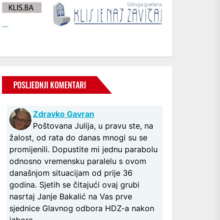
POSLJEDNJI KOMENTARI
Zdravko Gavran
Poštovana Julija, u pravu ste, na
žalost, od rata do danas mnogi su se
promijenili. Dopustite mi jednu parabolu
odnosno vremensku paralelu s ovom
današnjom situacijam od prije 36
godina. Sjetih se čitajući ovaj grubi
nasrtaj Janje Bakalić na Vas prve
sjednice Glavnog odbora HDZ-a nakon
izbora...