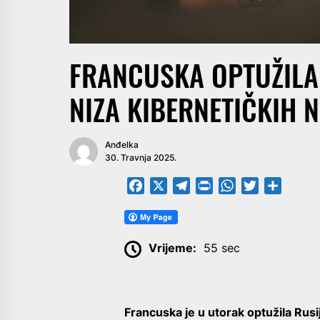
FRANCUSKA OPTUŽILA 
NIZA KIBERNETIČKIH 
Anđelka
30. Travnja 2025.
Facebook
X
Telegram
PrintFriendly
WhatsApp
Twitter
Share
Vrijeme:
55 sec
Francuska je u utorak optužila Rusi