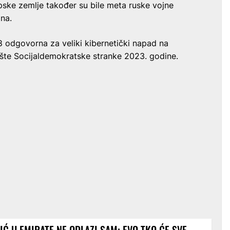
ske zemlje također su bile meta ruske vojne
ina.
odgovorna za veliki kibernetički napad na
ište Socijaldemokratske stranke 2023. godine.
IĆ U EMIRATE NE ODLAZI SAM: EVO TKO ĆE SVE