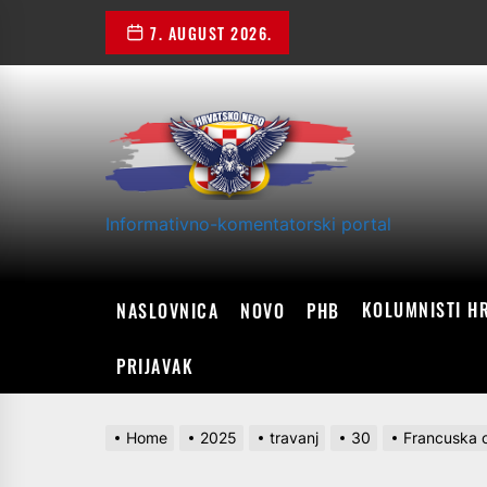
Skip
7. AUGUST 2026.
to
the
content
Informativno-komentatorski portal
KOLUMNISTI H
NASLOVNICA
NOVO
PHB
PRIJAVAK
Home
2025
travanj
30
Francuska o