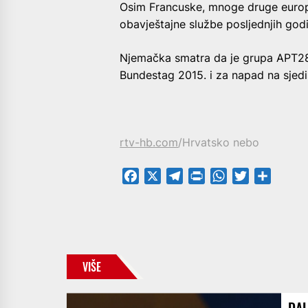
Osim Francuske, mnoge druge europ
obavještajne službe posljednjih god
Njemačka smatra da je grupa APT28 
Bundestag 2015. i za napad na sjed
rtv-hb.com
/Hrvatsko nebo
Facebook
X
Telegram
PrintFriendly
WhatsApp
Twitter
Share
VIŠE
DAL