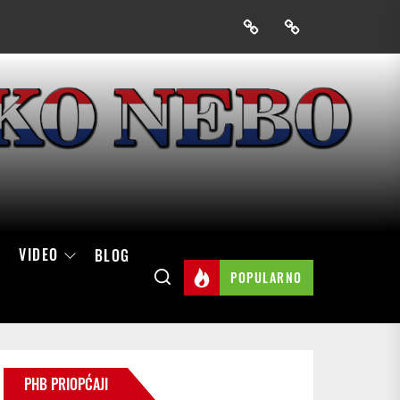
Prijavak
Skini
mobilnu
aplikaciju
Hrvatskog
neba
VIDEO
BLOG
POPULARNO
PHB PRIOPĆAJI