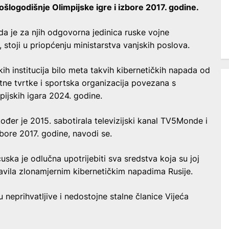
prošlogodišnje Olimpijske igre i izbore 2017. godine.
da je za njih odgovorna jedinica ruske vojne
stoji u priopćenju ministarstva vanjskih poslova.
ih institucija bilo meta takvih kibernetičkih napada od
atne tvrtke i sportska organizacija povezana s
pijskih igara 2024. godine.
ođer je 2015. sabotirala televizijski kanal TV5Monde i
zbore 2017. godine, navodi se.
ska je odlučna upotrijebiti sva sredstva koja su joj
avila zlonamjernim kibernetičkim napadima Rusije.
u neprihvatljive i nedostojne stalne članice Vijeća