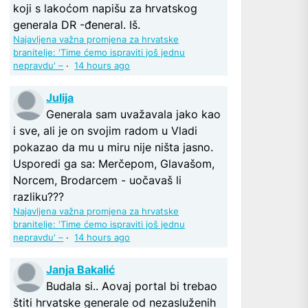
koji s lakoćom napišu za hrvatskog
generala DR -đeneral. Iš.
Najavljena važna promjena za hrvatske
branitelje: 'Time ćemo ispraviti još jednu
nepravdu' –
·
14 hours ago
Julija
Generala sam uvažavala jako kao
i sve, ali je on svojim radom u Vladi
pokazao da mu u miru nije ništa jasno.
Usporedi ga sa: Merčepom, Glavašom,
Norcem, Brodarcem - uočavaš li
razliku???
Najavljena važna promjena za hrvatske
branitelje: 'Time ćemo ispraviti još jednu
nepravdu' –
·
14 hours ago
Janja Bakalić
Budala si.. Aovaj portal bi trebao
štiti hrvatske generale od nezasluženih