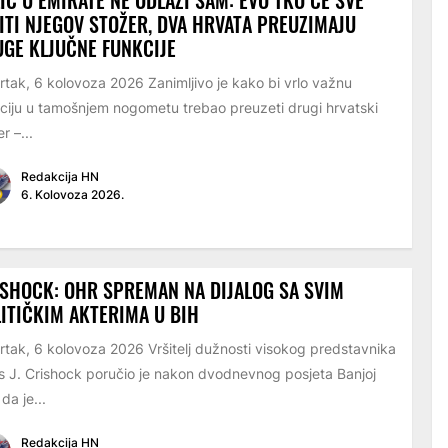
ITI NJEGOV STOŽER, DVA HRVATA PREUZIMAJU
GE KLJUČNE FUNKCIJE
rtak, 6 kolovoza 2026 Zanimljivo je kako bi vrlo važnu
ciju u tamošnjem nogometu trebao preuzeti drugi hrvatski
r –...
Redakcija HN
6. Kolovoza 2026.
SHOCK: OHR SPREMAN NA DIJALOG SA SVIM
ITIČKIM AKTERIMA U BIH
rtak, 6 kolovoza 2026 Vršitelj dužnosti visokog predstavnika
s J. Crishock poručio je nakon dvodnevnog posjeta Banjoj
 da je...
Redakcija HN