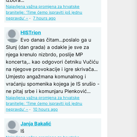
Najavljena važna promjena za hrvatske
branitelje: 'Time ćemo ispraviti još jednu
nepravdu' –
·
7 hours ago
HISTrion
Evo danas čitam...poslalo ga u
Slunj (dan grada) a odakle je sve za
njega krenulo nizbrdo, poslije MP
koncerta,.. kao odgovori četniku Vučiću
na njegove provokacije i igre skrivača...
Umjesto angažmana komunalnog i
vraćanju spomenika kojega je IS srušio -
ne pitaj srbe i komunjaru Plenković...
Najavljena važna promjena za hrvatske
branitelje: 'Time ćemo ispraviti još jednu
nepravdu' –
·
10 hours ago
Janja Bakalić
Iš