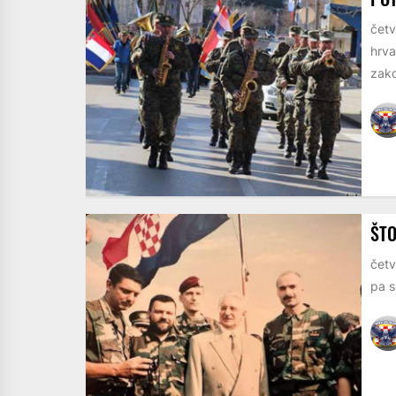
četv
hrva
zako
ŠTO
četv
pa s