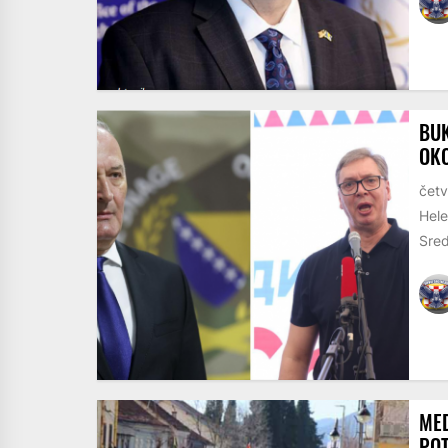
BUK
OKO
četv
Hele
Sred
MED
POT