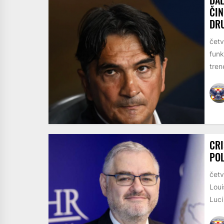
ČIN
DRU
četv
funk
trene
CRI
POL
četv
Loui
Luci