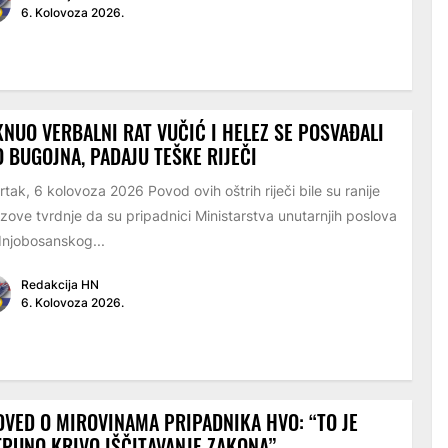
6. Kolovoza 2026.
NUO VERBALNI RAT VUČIĆ I HELEZ SE POSVAĐALI
 BUGOJNA, PADAJU TEŠKE RIJEČI
rtak, 6 kolovoza 2026 Povod ovih oštrih riječi bile su ranije
zove tvrdnje da su pripadnici Ministarstva unutarnjih poslova
njobosanskog...
Redakcija HN
6. Kolovoza 2026.
VED O MIROVINAMA PRIPADNIKA HVO: “TO JE
PUNO KRIVO IŠČITAVANJE ZAKONA”