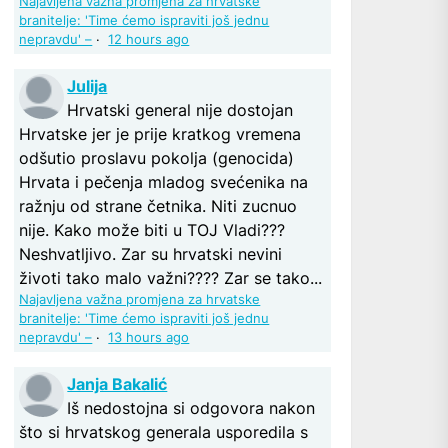
Najavljena važna promjena za hrvatske
branitelje: 'Time ćemo ispraviti još jednu
nepravdu' –
·
12 hours ago
Julija
Hrvatski general nije dostojan
Hrvatske jer je prije kratkog vremena
odšutio proslavu pokolja (genocida)
Hrvata i pečenja mladog svećenika na
ražnju od strane četnika. Niti zucnuo
nije. Kako može biti u TOJ Vladi???
Neshvatljivo. Zar su hrvatski nevini
životi tako malo važni???? Zar se tako...
Najavljena važna promjena za hrvatske
branitelje: 'Time ćemo ispraviti još jednu
nepravdu' –
·
13 hours ago
Janja Bakalić
Iš nedostojna si odgovora nakon
što si hrvatskog generala usporedila s