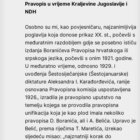
Pravopis u vrijeme Kraljevine Jugoslavije i
NDH
Osobno su mi, kao povjesničaru, najzanimljivija
poglavlja koja donose prikaz XX. st., počevši s
međuratnim razdobljem gdje se posebno ističu
izdanja Boranićeva Pravopisa hrvatskoga ili
srpskoga jezika, počevši s onim 1921. godine.
U međuratno vrijeme, odnosno 1929. i
uvođenja Šestosiječanjske (Šestojanuarske)
diktature Aleksandra I. Karađorđevića, ranije
osnovana Pravopisna komisija uspostavljena
1926., izradila je pravopisno uputstvo na
temelju kojega se provodila pravopisna
unifikacija koja je kao plod imala nekoliko
pravopisa D. Boranića, ali i A. Belića. Upravo je
Belić, prema riječima T. Maretića, izrekao
sljedeću misao: „najznatniji korak do