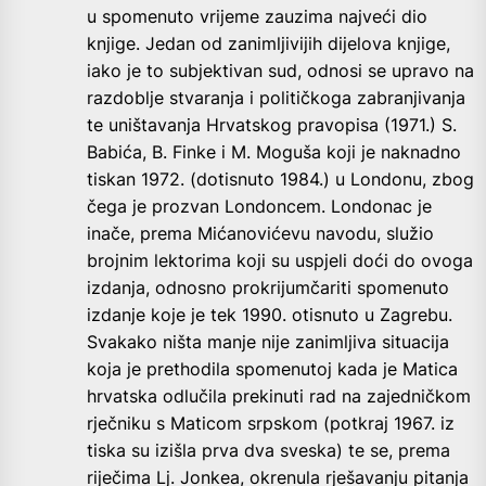
u spomenuto vrijeme zauzima najveći dio
knjige. Jedan od zanimljivijih dijelova knjige,
iako je to subjektivan sud, odnosi se upravo na
razdoblje stvaranja i političkoga zabranjivanja
te uništavanja Hrvatskog pravopisa (1971.) S.
Babića, B. Finke i M. Moguša koji je naknadno
tiskan 1972. (dotisnuto 1984.) u Londonu, zbog
čega je prozvan Londoncem. Londonac je
inače, prema Mićanovićevu navodu, služio
brojnim lektorima koji su uspjeli doći do ovoga
izdanja, odnosno prokrijumčariti spomenuto
izdanje koje je tek 1990. otisnuto u Zagrebu.
Svakako ništa manje nije zanimljiva situacija
koja je prethodila spomenutoj kada je Matica
hrvatska odlučila prekinuti rad na zajedničkom
rječniku s Maticom srpskom (potkraj 1967. iz
tiska su izišla prva dva sveska) te se, prema
riječima Lj. Jonkea, okrenula rješavanju pitanja