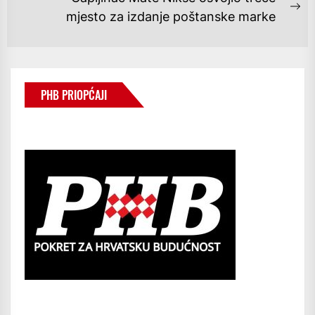
Ne
mjesto za izdanje poštanske marke
po
PHB PRIOPĆAJI