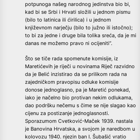
potpunoga našeg narodnog jedinstva bio bi,
kad bi se Srbi i Hrvati složili u jednom pismu
(bilo to latinica ili ćirilica) i u jednom
književnom narječju (bilo to južno ili istočno);
to bi za jedne i druge bila tolika sreća, da je mi
danas ne možemo pravo ni ocijeniti“.
Što se tiče rada spomenute komisije, iz
Maretićevih je riječi u novinama Riječ razvidno
da je Belić inzistirao da se prilikom rada na
zajedničkom pravopisu odluke komisije
donose jednoglasno, pa je Maretić ponekad,
iako je načelno bio protivan nekim odlukama,
dao podršku nečemu s čime se nije slagao kao
cijenu za postizanje jednoglasnosti.
Sporazumom Cvetković-Maček 1939. nastala
je Banovina Hrvatska, a svojom je naredbom u
kolovozu 1940. njezin ban I. Šubašić vratio