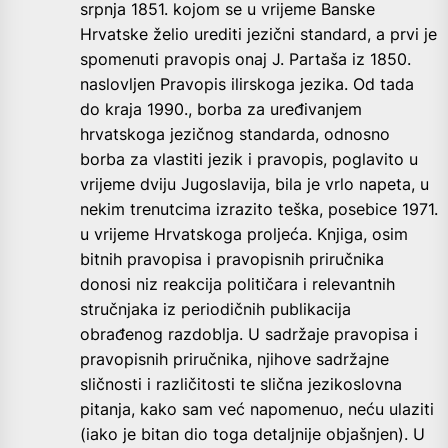
srpnja 1851. kojom se u vrijeme Banske
Hrvatske želio urediti jezični standard, a prvi je
spomenuti pravopis onaj J. Partaša iz 1850.
naslovljen Pravopis ilirskoga jezika. Od tada
do kraja 1990., borba za uređivanjem
hrvatskoga jezičnog standarda, odnosno
borba za vlastiti jezik i pravopis, poglavito u
vrijeme dviju Jugoslavija, bila je vrlo napeta, u
nekim trenutcima izrazito teška, posebice 1971.
u vrijeme Hrvatskoga proljeća. Knjiga, osim
bitnih pravopisa i pravopisnih priručnika
donosi niz reakcija političara i relevantnih
stručnjaka iz periodičnih publikacija
obrađenog razdoblja. U sadržaje pravopisa i
pravopisnih priručnika, njihove sadržajne
sličnosti i različitosti te slična jezikoslovna
pitanja, kako sam već napomenuo, neću ulaziti
(iako je bitan dio toga detaljnije objašnjen). U