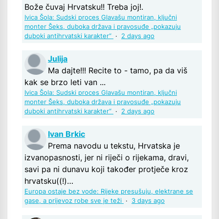
Bože čuvaj Hrvatsku!! Treba joj!.
Ivica Šola: Sudski proces Glavašu montiran, ključni
monter Šeks, duboka država i pravosuđe „pokazuju
duboki antihrvatski karakter“
·
2 days ago
Julija
Ma dajte!!! Recite to - tamo, pa da viš
kak se brzo leti van ...
Ivica Šola: Sudski proces Glavašu montiran, ključni
monter Šeks, duboka država i pravosuđe „pokazuju
duboki antihrvatski karakter“
·
2 days ago
Ivan Brkic
Prema navodu u tekstu, Hrvatska je
izvanopasnosti, jer ni riječi o rijekama, dravi,
savi pa ni dunavu koji također protječe kroz
hrvatsku((!)…
Europa ostaje bez vode: Rijeke presušuju, elektrane se
gase, a prijevoz robe sve je teži
·
3 days ago