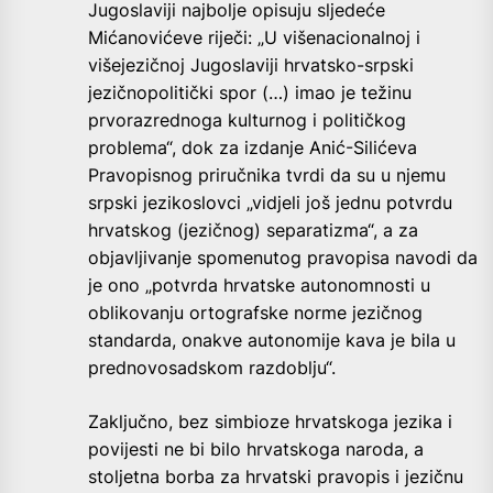
Jugoslaviji najbolje opisuju sljedeće
Mićanovićeve riječi: „U višenacionalnoj i
višejezičnoj Jugoslaviji hrvatsko-srpski
jezičnopolitički spor (…) imao je težinu
prvorazrednoga kulturnog i političkog
problema“, dok za izdanje Anić-Silićeva
Pravopisnog priručnika tvrdi da su u njemu
srpski jezikoslovci „vidjeli još jednu potvrdu
hrvatskog (jezičnog) separatizma“, a za
objavljivanje spomenutog pravopisa navodi da
je ono „potvrda hrvatske autonomnosti u
oblikovanju ortografske norme jezičnog
standarda, onakve autonomije kava je bila u
prednovosadskom razdoblju“.
Zaključno, bez simbioze hrvatskoga jezika i
povijesti ne bi bilo hrvatskoga naroda, a
stoljetna borba za hrvatski pravopis i jezičnu