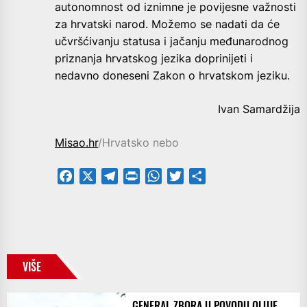
autonomnost od iznimne je povijesne važnosti
za hrvatski narod. Možemo se nadati da će
učvršćivanju statusa i jačanju međunarodnog
priznanja hrvatskog jezika doprinijeti i
nedavno doneseni Zakon o hrvatskom jeziku.
Ivan Samardžija
Misao.hr
/Hrvatsko nebo
Facebook
X
Telegram
PrintFriendly
WhatsApp
Twitter
Share
VIŠE
GENERAL ZBORA U POVODU OLUJE