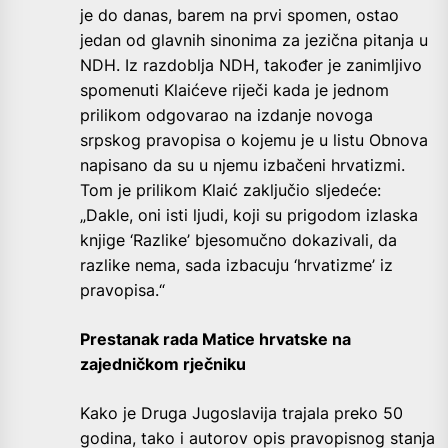
je do danas, barem na prvi spomen, ostao
jedan od glavnih sinonima za jezična pitanja u
NDH. Iz razdoblja NDH, također je zanimljivo
spomenuti Klaićeve riječi kada je jednom
prilikom odgovarao na izdanje novoga
srpskog pravopisa o kojemu je u listu Obnova
napisano da su u njemu izbačeni hrvatizmi.
Tom je prilikom Klaić zaključio sljedeće:
„Dakle, oni isti ljudi, koji su prigodom izlaska
knjige ‘Razlike’ bjesomučno dokazivali, da
razlike nema, sada izbacuju ‘hrvatizme’ iz
pravopisa.“
Prestanak rada Matice hrvatske na
zajedničkom rječniku
Kako je Druga Jugoslavija trajala preko 50
godina, tako i autorov opis pravopisnog stanja