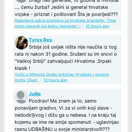
..., ćemu žurba? Jedini si general hrvatske
vojske - priznat i poštovan! Šta je posrijedi???
Najavljena važna promjena za hrvatske branitelje: 'Time
ćemo ispraviti još jednu nepravdu' –
·
10 hours ago
Tyrex Rex
Srbija još uvijek ništa nije naučila iz tog
rata ni nakon 31 godine. Srušeni su im snovi o
"Velikoj Srbiji" zahvaljujući Hrvatima .Srpski
klasik !
Vučić u Mrkonjić Gradu kritizirao Hrvatsku i govorio
protiv ‘Oluje’
·
13 hours ago
Julija
Pozdrav! Ma znam ja to, samo
ponavljam gradivo. Vi za vi onih koji slave -
nedodirljivog i dižu ga u nebesa. I na kraju taj
kojemu se ime ne smije spomenuti - uglavinjao
rasnu UDBAŠINU u svoje ministarstvo!!!???