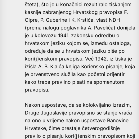
šteta), što je u konačnici rezultiralo tiskanjem
kasnije zabranjenog Hrvatskog pravopisa F.
Cipre, P. Guberine i K. Krstića, vlast NDH
(prema nalogu poglavnika A. Pavelića) donijela
je u kolovozu 1941. zakonsku odredbu o
hrvatskom jeziku kojom se, između ostaloga,
određuje da se u hrvatskom jeziku piše po
kori(j)enskom pravopisu. Već 1942. iz tiska je
izišla A. B. Klaića knjiga Koriensko pisanje, koja
je prvenstveno služila kao početni orijentir
kako treba pravilno pisati na spomenutom
pravopisu.
Nakon uspostave, da se kolokvijalno izrazim,
Druge Jugoslavije pravopisno se stanje vraća
na ono u vrijeme nakon uspostave Banovine
Hrvatske, čime prestaje četverogodišnje
pravilo o pisanju kori(j)enskim pravopisom koji