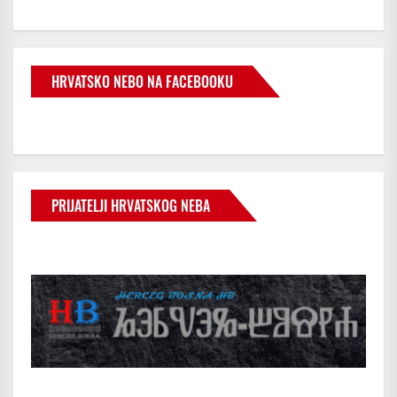
HRVATSKO NEBO NA FACEBOOKU
PRIJATELJI HRVATSKOG NEBA