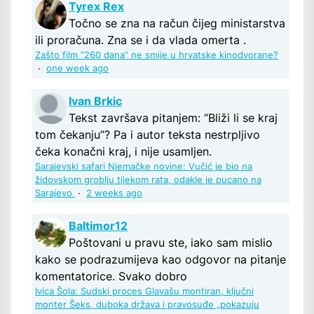
Tyrex Rex
Točno se zna na račun čijeg ministarstva
ili proračuna. Zna se i da vlada omerta .
Zašto film “260 dana” ne smije u hrvatske kinodvorane?
·
one week ago
Ivan Brkic
Tekst završava pitanjem: “Bliži li se kraj
tom čekanju”? Pa i autor teksta nestrpljivo
čeka konačni kraj, i nije usamljen.
Sarajevski safari Njemačke novine: Vučić je bio na
židovskom groblju tijekom rata, odakle je pucano na
Sarajevo
·
2 weeks ago
Baltimor12
Poštovani u pravu ste, iako sam mislio
kako se podrazumijeva kao odgovor na pitanje
komentatorice. Svako dobro
Ivica Šola: Sudski proces Glavašu montiran, ključni
monter Šeks, duboka država i pravosuđe „pokazuju