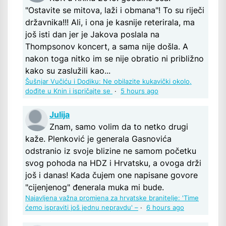
"Ostavite se mitova, laži i obmana"! To su riječi
državnika!!! Ali, i ona je kasnije reterirala, ma
još isti dan jer je Jakova poslala na
Thompsonov koncert, a sama nije došla. A
nakon toga nitko im se nije obratio ni približno
kako su zaslužili kao...
Šušnjar Vučiću i Dodiku: Ne obilazite kukavički okolo,
dođite u Knin i ispričajte se
·
5 hours ago
Julija
Znam, samo volim da to netko drugi
kaže. Plenković je generala Gasnovića
odstranio iz svoje blizine ne samom početku
svog pohoda na HDZ i Hrvatsku, a ovoga drži
još i danas! Kada čujem one napisane govore
"cijenjenog" đenerala muka mi bude.
Najavljena važna promjena za hrvatske branitelje: 'Time
ćemo ispraviti još jednu nepravdu' –
·
6 hours ago