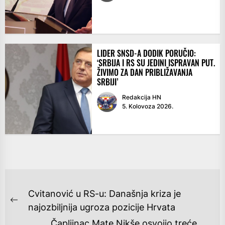
LIDER SNSD-A DODIK PORUČIO:
‘SRBIJA I RS SU JEDINI ISPRAVAN PUT.
ŽIVIMO ZA DAN PRIBLIŽAVANJA
SRBIJI’
Redakcija HN
5. Kolovoza 2026.
NAVIGACIJA
Cvitanović u RS-u: Današnja kriza je
OBJAVA
Previous
najozbiljnija ugroza pozicije Hrvata
post:
Čapljinac Mate Nikše osvojio treće