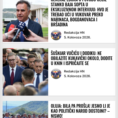
STANKO BAJA SOPTA U
EKSKLUZIVNOM INTERVJUU: HVO JE
TREBAO UĆI U VUKOVAR PREKO
MARINACA, BOGDANOVACA I
BRŠADINA
Redakcija HN
5. Kolovoza 2026.
ŠUŠNJAR VUČIĆU I DODIKU: NE
OBILAZITE KUKAVIČKI OKOLO, DOĐITE
U KNIN I ISPRIČAJTE SE
Redakcija HN
5. Kolovoza 2026.
OLUJA: BILA PA PROŠLA! JESMO LI JE
KAO POLITIČKI NAROD DOSTOJNI? –
NISMO!