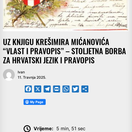
UZ KNJIGU KREŠIMIRA MIĆANOVIĆA
“VLAST I PRAVOPIS” – STOLJETNA BORBA
ZA HRVATSKI JEZIK I PRAVOPIS
Ivan
11. Travnja 2025.
Facebook
X
Telegram
PrintFriendly
WhatsApp
Twitter
Share
Vrijeme:
5 min, 51 sec