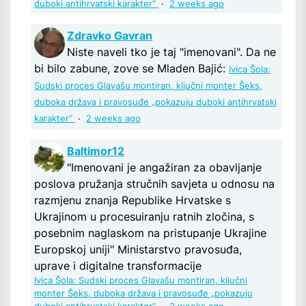
duboki antihrvatski karakter“
·
2 weeks ago
Zdravko Gavran
Niste naveli tko je taj "imenovani". Da ne
bi bilo zabune, zove se Mladen Bajić:
Ivica Šola:
Sudski proces Glavašu montiran, ključni monter Šeks,
duboka država i pravosuđe „pokazuju duboki antihrvatski
karakter“
·
2 weeks ago
Baltimor12
"Imenovani je angažiran za obavljanje
poslova pružanja stručnih savjeta u odnosu na
razmjenu znanja Republike Hrvatske s
Ukrajinom u procesuiranju ratnih zločina, s
posebnim naglaskom na pristupanje Ukrajine
Europskoj uniji" Ministarstvo pravosuđa,
uprave i digitalne transformacije
Ivica Šola: Sudski proces Glavašu montiran, ključni
monter Šeks, duboka država i pravosuđe „pokazuju