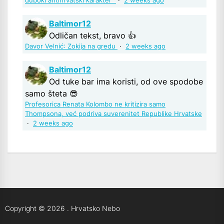
duboki antihrvatski karakter“
·
2 weeks ago
Baltimor12
Odličan tekst, bravo 👍
Davor Velnić: Zokija na gredu
·
2 weeks ago
Baltimor12
Od tuke bar ima koristi, od ove spodobe
samo šteta 😎
Profesorica Renata Kolombo ne kritizira samo
Thompsona, već podriva suverenitet Republike Hrvatske
·
2 weeks ago
Copyright © 2026
.
Hrvatsko Nebo