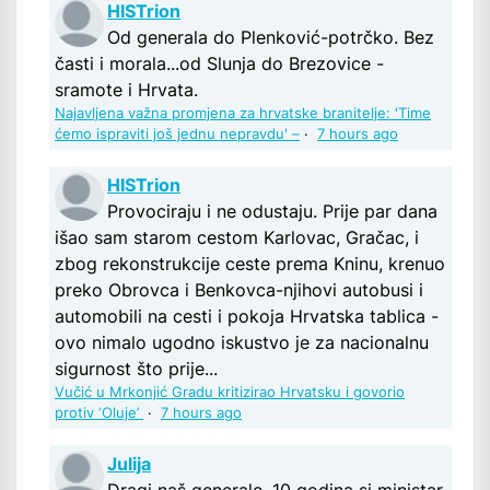
HISTrion
Od generala do Plenković-potrčko. Bez
časti i morala...od Slunja do Brezovice -
sramote i Hrvata.
Najavljena važna promjena za hrvatske branitelje: 'Time
ćemo ispraviti još jednu nepravdu' –
·
7 hours ago
HISTrion
Provociraju i ne odustaju. Prije par dana
išao sam starom cestom Karlovac, Gračac, i
zbog rekonstrukcije ceste prema Kninu, krenuo
preko Obrovca i Benkovca-njihovi autobusi i
automobili na cesti i pokoja Hrvatska tablica -
ovo nimalo ugodno iskustvo je za nacionalnu
sigurnost što prije...
Vučić u Mrkonjić Gradu kritizirao Hrvatsku i govorio
protiv ‘Oluje’
·
7 hours ago
Julija
Dragi naš generale, 10 godina si ministar