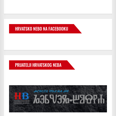
HRVATSKO NEBO NA FACEBOOKU
PRIJATELJI HRVATSKOG NEBA