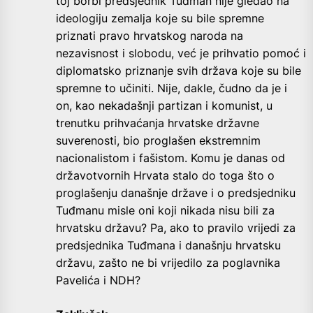
toj borbi predsjednik Tuđman nije gledao na
ideologiju zemalja koje su bile spremne
priznati pravo hrvatskog naroda na
nezavisnost i slobodu, već je prihvatio pomoć i
diplomatsko priznanje svih država koje su bile
spremne to učiniti. Nije, dakle, čudno da je i
on, kao nekadašnji partizan i komunist, u
trenutku prihvaćanja hrvatske državne
suverenosti, bio proglašen ekstremnim
nacionalistom i fašistom. Komu je danas od
državotvornih Hrvata stalo do toga što o
proglašenju današnje države i o predsjedniku
Tuđmanu misle oni koji nikada nisu bili za
hrvatsku državu? Pa, ako to pravilo vrijedi za
predsjednika Tuđmana i današnju hrvatsku
državu, zašto ne bi vrijedilo za poglavnika
Pavelića i NDH?