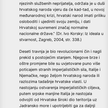
njezinih službenih neprijatelja, održala je u duši
hrvatskog naroda vjeru da će kad-tad, u novoj
međunarodnoj krizi, hrvatski narod imati priliku
osloboditi i ujediniti svoju zemlju, i dati
Hrvatskoj suvremeni značaj normalne
nacionalne države.” (Dr. Ivo Korsky: Iz ideala u
stvarnost, Zagreb, 2004, str. 338.)
Deseti travnja je bio revolucionarni čin i nagli
prekid s postojećim stanjem. Njegove brze i
oštre promjene bile su uvjetovane puno više
poticajem stranih imperjalističkih sila, Italije i
Njemačke, nego željom hrvatskog naroda ili
razlozima tadašnje hrvatske vlasti. U
nastojanju ostvarenja imperjalističkih ciljeva,
putem srpske manjine Italija je nastojala
odvojiti od Hrvatske široki dio teritorija uz
Jadransko more i upotrijebiti ga za daljnji