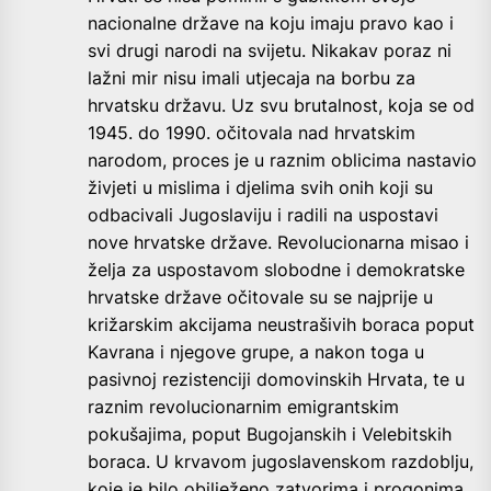
nacionalne države na koju imaju pravo kao i
svi drugi narodi na svijetu. Nikakav poraz ni
lažni mir nisu imali utjecaja na borbu za
hrvatsku državu. Uz svu brutalnost, koja se od
1945. do 1990. očitovala nad hrvatskim
narodom, proces je u raznim oblicima nastavio
živjeti u mislima i djelima svih onih koji su
odbacivali Jugoslaviju i radili na uspostavi
nove hrvatske države. Revolucionarna misao i
želja za uspostavom slobodne i demokratske
hrvatske države očitovale su se najprije u
križarskim akcijama neustrašivih boraca poput
Kavrana i njegove grupe, a nakon toga u
pasivnoj rezistenciji domovinskih Hrvata, te u
raznim revolucionarnim emigrantskim
pokušajima, poput Bugojanskih i Velebitskih
boraca. U krvavom jugoslavenskom razdoblju,
koje je bilo obilježeno zatvorima i progonima