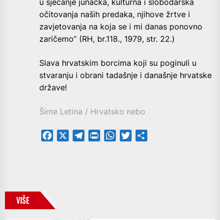
u sjećanje junačka, kulturna i slobodarska
očitovanja naših predaka, njihove žrtve i
zavjetovanja na koja se i mi danas ponovno
zaričemo” (RH, br.118., 1979, str. 22.)
Slava hrvatskim borcima koji su poginuli u
stvaranju i obrani tadašnje i današnje hrvatske
države!
Šime Letina / Hrvatsko nebo
Facebook
X
Telegram
PrintFriendly
WhatsApp
Twitter
Share
VIŠE