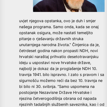
uvjet njegova opstanka, ovo je duh i smjer
našega programa. Samo onda, kada se onaj
opstanak osigura, može nastati temeljito
pitanje o rješavanju državnih struka
unutarnjega narodna života.” Činjenica da je,
četrdeset godina nakon propasti NDH, novi
hrvatski naraštaj prihvatio desetotravanjsku
ideju u uspostavi nove hrvatske države,
najbolji je dokaz da je proglašenje NDH 10.
travnja 1941. bilo ispravno. I zato s pravom i sa
sigurnošću možemo reći da bez 10. travnja ne
bi bilo ni 30. svibnja. “Samo uspomena na
postojanje Nezavisne Države Hrvatske i
njezina četverogodišnja obrana od napada
njezinih tadašnjih službenih saveznika, kao i od