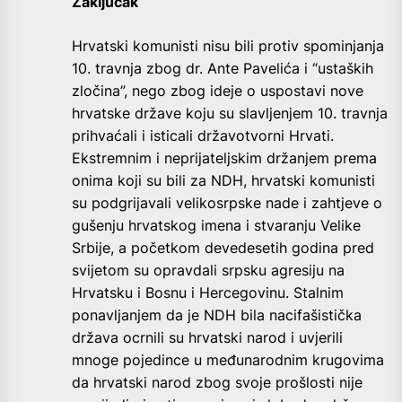
Zaključak
Hrvatski komunisti nisu bili protiv spominjanja
10. travnja zbog dr. Ante Pavelića i “ustaških
zločina”, nego zbog ideje o uspostavi nove
hrvatske države koju su slavljenjem 10. travnja
prihvaćali i isticali državotvorni Hrvati.
Ekstremnim i neprijateljskim držanjem prema
onima koji su bili za NDH, hrvatski komunisti
su podgrijavali velikosrpske nade i zahtjeve o
gušenju hrvatskog imena i stvaranju Velike
Srbije, a početkom devedesetih godina pred
svijetom su opravdali srpsku agresiju na
Hrvatsku i Bosnu i Hercegovinu. Stalnim
ponavljanjem da je NDH bila nacifašistička
država ocrnili su hrvatski narod i uvjerili
mnoge pojedince u međunarodnim krugovima
da hrvatski narod zbog svoje prošlosti nije