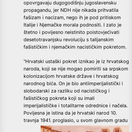
opovrgavaju dugogodišnju jugoslavensku
propagandu, jer NDH nije nikada prihvatila
fašizam i nacizam, nego ih je pod pritiskom
Italije i Njemačke morala podnositi. I zato je
štetno i povijesno neistinito poistovjećivati
desetotravanjsku revoluciju s talijanskim
fašističkim i njemačkim nacističkim pokretom.
“Hrvatski ustaški pokret iznikao je iz hrvatskog
naroda, koji se nije mogao pomiriti sa srpskom
kolonizacijom hrvatske države i hrvatskog
narodnog bića. On je bio antiimperijalistički i
slobodarski za razliku od nacističkog i
fašističkog pokreta koji su imali
imperijalističke i totalitarne odrednice i načela.
Povijesna je istina da je hrvatski narod 10.
travnja 1941. proglasio, u svom
glavnom gradu