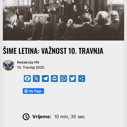
ŠIME LETINA: VAŽNOST 10. TRAVNJA
Redakcija HN
10. Travnja 2025.
Facebook
X
Telegram
PrintFriendly
WhatsApp
Twitter
Share
Vrijeme:
10 min, 35 sec