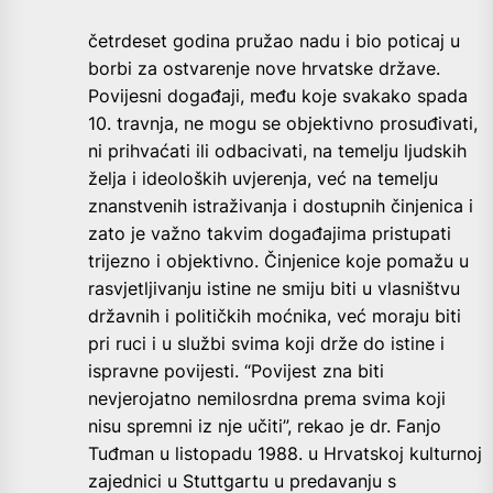
četrdeset godina pružao nadu i bio poticaj u
borbi za ostvarenje nove hrvatske države.
Povijesni događaji, među koje svakako spada
10. travnja, ne mogu se objektivno prosuđivati,
ni prihvaćati ili odbacivati, na temelju ljudskih
želja i ideoloških uvjerenja, već na temelju
znanstvenih istraživanja i dostupnih činjenica i
zato je važno takvim događajima pristupati
trijezno i objektivno. Činjenice koje pomažu u
rasvjetljivanju istine ne smiju biti u vlasništvu
državnih i političkih moćnika, već moraju biti
pri ruci i u službi svima koji drže do istine i
ispravne povijesti. “Povijest zna biti
nevjerojatno nemilosrdna prema svima koji
nisu spremni iz nje učiti”, rekao je dr. Fanjo
Tuđman u listopadu 1988. u Hrvatskoj kulturnoj
zajednici u Stuttgartu u predavanju s