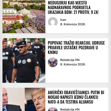
MEĐUGORJU KAO MJESTU
NADNARAVNOG PODRIJETLA
UKAZANJA BDM: 21 PROTIV, 9 ZA!
Ivan
8. Kolovoza 2026.
PUPOVAC TRAŽIO REAKCIJU, UDRUGE
PRIJAVILE USTAŠKE POZDRAVE U
KNINU
Redakcija HN
8. Kolovoza 2026.
AMERIČKI OBAVJEŠTAJNICI: PUTIN BI
MOGAO NAPASTI JEDNU ČLANICU
NATO-A DA TESTIRA ALIJANSU
Redakcija HN