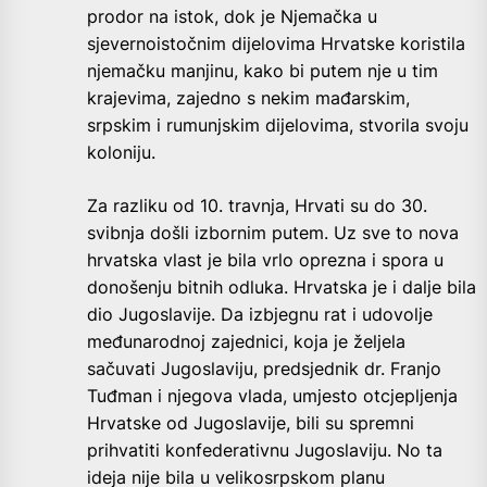
prodor na istok, dok je Njemačka u
sjevernoistočnim dijelovima Hrvatske koristila
njemačku manjinu, kako bi putem nje u tim
krajevima, zajedno s nekim mađarskim,
srpskim i rumunjskim dijelovima, stvorila svoju
koloniju.
Za razliku od 10. travnja, Hrvati su do 30.
svibnja došli izbornim putem. Uz sve to nova
hrvatska vlast je bila vrlo oprezna i spora u
donošenju bitnih odluka. Hrvatska je i dalje bila
dio Jugoslavije. Da izbjegnu rat i udovolje
međunarodnoj zajednici, koja je željela
sačuvati Jugoslaviju, predsjednik dr. Franjo
Tuđman i njegova vlada, umjesto otcjepljenja
Hrvatske od Jugoslavije, bili su spremni
prihvatiti konfederativnu Jugoslaviju. No ta
ideja nije bila u velikosrpskom planu