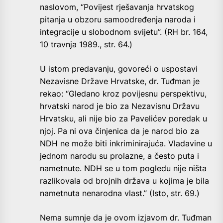
naslovom, “Povijest rješavanja hrvatskog
pitanja u obzoru samoodređenja naroda i
integracije u slobodnom svijetu”. (RH br. 164,
10 travnja 1989., str. 64.)
U istom predavanju, govoreći o uspostavi
Nezavisne Države Hrvatske, dr. Tuđman je
rekao: “Gledano kroz povijesnu perspektivu,
hrvatski narod je bio za Nezavisnu Državu
Hrvatsku, ali nije bio za Pavelićev poredak u
njoj. Pa ni ova činjenica da je narod bio za
NDH ne može biti inkriminirajuća. Vladavine u
jednom narodu su prolazne, a često puta i
nametnute. NDH se u tom pogledu nije ništa
razlikovala od brojnih država u kojima je bila
nametnuta nenarodna vlast.” (Isto, str. 69.)
Nema sumnje da je ovom izjavom dr. Tuđman