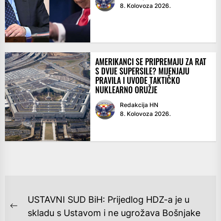
8. Kolovoza 2026.
AMERIKANCI SE PRIPREMAJU ZA RAT
S DVIJE SUPERSILE? MIJENJAJU
PRAVILA I UVODE TAKTIČKO
NUKLEARNO ORUŽJE
Redakcija HN
8. Kolovoza 2026.
NAVIGACIJA
USTAVNI SUD BiH: Prijedlog HDZ-a je u
OBJAVA
Previous
skladu s Ustavom i ne ugrožava Bošnjake