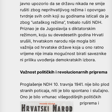
javno upozorio da se državu nikada ne smije
rušiti zbog neprihvatljivog režima i opovrgao
tvrdnje svih onih koji su godinama isticali da je
zbog “ustaškog režima”, trebalo rušiti NDH.
Priznao je da Jugoslavija s diktatorskim
režimom, koju su devedesetih godina Hrvati
srušili, hrvatskom narodu nije mogla biti
važnija od hrvatske države koja u ono ratno
vrijeme nije imala mogućnost birati saveznike
ni priliku uvođenja demokratskih izbora.
Važnost političkih i revolucionarnih priprema
Proglašenje NDH 10. travnja 1941. nije bilo plod
stranih poticaja, niti je bilo spontano i slučajno.
Ono je bilo vrhunac
višegodišnjih političkih
priprema i