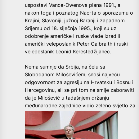
uspostavi Vance-Owenova plana 1991., a
nakon toga i poznatog Nacrta o sporazumu o
Krajini, Slavoniji, južnoj Baranji i zapadnom
Srijemu od 18. siječnja 1995., koji su uz
odobrenje američke i ruske vlade izradili
američki veleposlanik Peter Galbraith i ruski
veleposlanik Leonid Kerestedžijanec.
Nema sumnje da Srbija, na čelu sa
Slobodanom Miloševićem, snosi najveću
odgovornost za agresiju na Hrvatsku i Bosnu i
Hercegovinu, ali se pri tom ne smije zaboraviti
da je Milošević u tadašnjem držanju
međunarodne zajednice vidio zeleno svjetlo
za