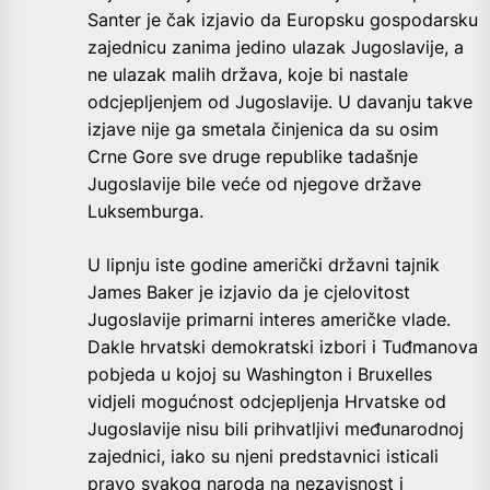
Santer je čak izjavio da Europsku gospodarsku
zajednicu zanima jedino ulazak Jugoslavije, a
ne ulazak malih država, koje bi nastale
odcjepljenjem od Jugoslavije. U davanju takve
izjave nije ga smetala činjenica da su osim
Crne Gore sve druge republike tadašnje
Jugoslavije bile veće od njegove države
Luksemburga.
U lipnju iste godine američki državni tajnik
James Baker je izjavio da je cjelovitost
Jugoslavije primarni interes američke vlade.
Dakle hrvatski demokratski izbori i Tuđmanova
pobjeda u kojoj su Washington i Bruxelles
vidjeli mogućnost odcjepljenja Hrvatske od
Jugoslavije nisu bili prihvatljivi međunarodnoj
zajednici, iako su njeni predstavnici isticali
pravo svakog naroda na
nezavisnost i