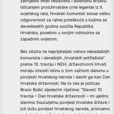
zavrijedio imati nezavisnu i slobodnu državu.
Isticanjem protuhrvatske crne legende iz II.
svjetskog rata, hrvatski komunisti snose veliku
odgovornost za ratne poteškoće s kojima se
devedesetih godina suočila Republika
Hrvatska, posebno u svojim odnosima sa
zapadnim svijetom.
Bez obzira na neprijateljski odnos nekadašnjih
komunista i današnjih „hrvatskih antifašista“
prema 10. travnju i NDH, državotvorni Hrvati
moraju iznositi istinu o tom važnom datumu u
povijesti hrvatskog naroda i slaviti ga kao Dan
hrvatske državnosti. Na to nas je poticao
Bruno Bušić sljedećim riječima: “Slaveći 10.
travnja – Dan hrvatske državnosti – mi ujedno
slavimo tisućuljetnu povijest hrvatske države i
još dužu povijest hrvatskog naroda, prizivamo