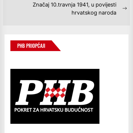
post:
Značaj 10.travnja 1941, u povijesti
Ne
hrvatskog naroda
po
PHB PRIOPĆAJI