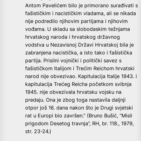
Antom Pavelićem bilo je primorano surađivati s
fašističkim i nacističkim vladama, ali se nikada
nije podredilo njihovim partijama i njihovim
vođama. U skladu sa slobodaskim težnjama
hrvatskog naroda i hrvatskog državnog
vodstva u Nezavisnoj Državi Hrvatskoj bila je
zabranjena nacistička, a isto tako i fašistička
partija. Prisilni vojnički i politički savez s
fašističkom Italijom i Trećim Reichom hrvatski
narod nije obvezivao. Kapitulacija Italije 1943. i
kapitulacija Trećeg Reicha početkom svibnja
1945. nije obvezivala hrvatsku vojsku na
predaju. Ona je zbog toga nastavila daljnji
otpor još 16. dana nakon što je Drugi svjetski
rat u Europi bio završen.” (Bruno Bušić, “Misli
prigodom Desetog travnja”, RH, br. 118., 1979,
str. 23-24.)