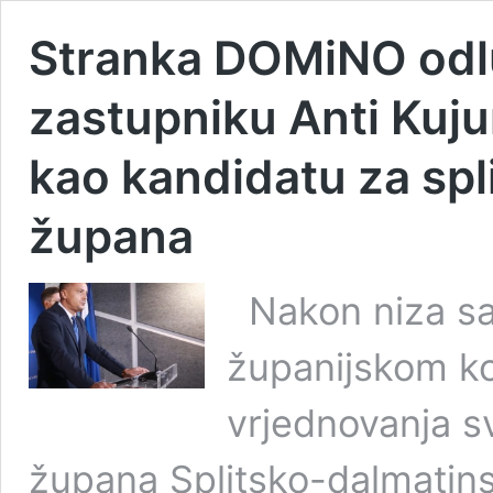
Stranka DOMiNO odlu
zastupniku Anti Kuju
kao kandidatu za sp
župana
Nakon niza sas
županijskom ko
vrjednovanja s
župana Splitsko-dalmatins