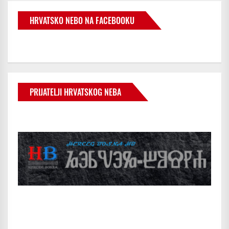
HRVATSKO NEBO NA FACEBOOKU
PRIJATELJI HRVATSKOG NEBA