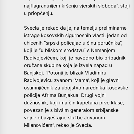
najflagrantnijem kršenju vjerskih sloboda”, stoji
u priopćenju.
Svecla je rekao da je, na temelju preliminarne
istrage kosovskih sigurnosnih vlasti, jedan od
uhićenih “srpski policajac u činu poručnika”,
koji je “u bliskom srodstvu” s Nemanjom
Radivojevićem, koji je navodno bio pripadnik
oružane skupine koja je izvela napad u
Banjskoj. “Potonji je blizak Vladimiru
Radivojeviću zvanom ’Mama’, koji je glavni
osumnjičenik za ubojstvo narednika kosovske
policije Afrima Bunjakua. Drugi vojni
dužnosnik, koji ima čin kapetana prve klase,
povezan je s bivšim generalom srbijanske
vojne obavještajne službe Jovanom
Milanovićem”, rekao je Svecla.