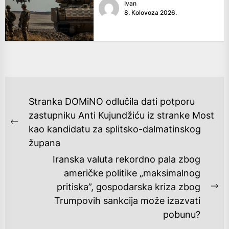
Ivan
8. Kolovoza 2026.
NAVIGACIJA
Stranka DOMiNO odlučila dati potporu
OBJAVA
zastupniku Anti Kujundžiću iz stranke Most
Previous
kao kandidatu za splitsko-dalmatinskog
post:
župana
Iranska valuta rekordno pala zbog
američke politike „maksimalnog
pritiska”, gospodarska kriza zbog
Ne
Trumpovih sankcija može izazvati
po
pobunu?