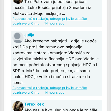
To s Petrovom je posebna priča i
meščini Luke Bebića prijatelja Sanadera iz
Metkovića .Moje mišljenje ...
Pupovac tražio reakciju, udruge prijavile ustaške
pozdrave u Kninu
·
14 hours ago
Julija
Ako krenemo nabrajati - gdje je uopće
kraj? Da proširim temu: ovo najnovije
kadroviranje stare komunjare Vidovića za
savjetnika ministra financija HDZ-ove Vlade je
po meni početak otvorenog spajanja HDZ-a i
SDP-a. Možda malo pretjerujem, ali samo
malo!! HDZ je velika i moćna stranka - da
nema...
Pupovac tražio reakciju, udruge prijavile ustaške
pozdrave u Kninu
·
14 hours ago
Tyrex Rex
Ako nas je itko ujedinio onda je to Mile.