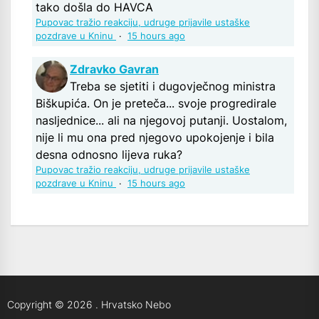
tako došla do HAVCA
Pupovac tražio reakciju, udruge prijavile ustaške
pozdrave u Kninu
·
15 hours ago
Zdravko Gavran
Treba se sjetiti i dugovječnog ministra
Biškupića. On je preteča... svoje progredirale
nasljednice... ali na njegovoj putanji. Uostalom,
nije li mu ona pred njegovo upokojenje i bila
desna odnosno lijeva ruka?
Pupovac tražio reakciju, udruge prijavile ustaške
pozdrave u Kninu
·
15 hours ago
Copyright © 2026
.
Hrvatsko Nebo