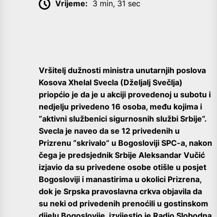
Vrijeme:
3 min, 31 sec
Vršitelj dužnosti ministra unutarnjih poslova
Kosova Xhelal Svecla (Dželjalj Svečlja)
priopćio je da je u akciji provedenoj u subotu i
nedjelju privedeno 16 osoba, među kojima i
“aktivni službenici sigurnosnih službi Srbije”.
Svecla je naveo da se 12 privedenih u
Prizrenu “skrivalo” u Bogosloviji SPC-a, nakon
čega je predsjednik Srbije Aleksandar Vučić
izjavio da su privedene osobe otišle u posjet
Bogosloviji i manastirima u okolici Prizrena,
dok je Srpska pravoslavna crkva objavila da
su neki od privedenih prenoćili u gostinskom
dijelu Bogoslovije, izvijestio je Radio Slobodna