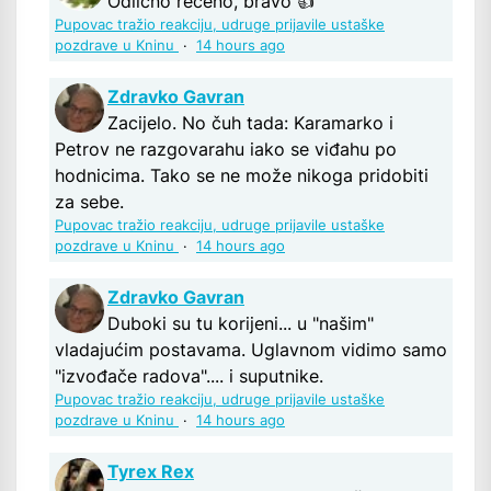
Odlično rečeno, bravo 👍
Pupovac tražio reakciju, udruge prijavile ustaške
pozdrave u Kninu
·
14 hours ago
Zdravko Gavran
Zacijelo. No čuh tada: Karamarko i
Petrov ne razgovarahu iako se viđahu po
hodnicima. Tako se ne može nikoga pridobiti
za sebe.
Pupovac tražio reakciju, udruge prijavile ustaške
pozdrave u Kninu
·
14 hours ago
Zdravko Gavran
Duboki su tu korijeni... u "našim"
vladajućim postavama. Uglavnom vidimo samo
"izvođače radova".... i suputnike.
Pupovac tražio reakciju, udruge prijavile ustaške
pozdrave u Kninu
·
14 hours ago
Tyrex Rex