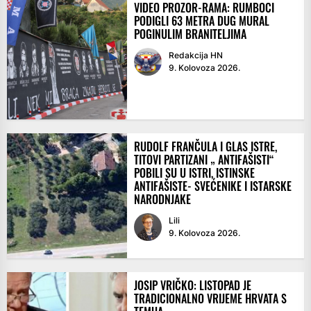
VIDEO PROZOR-RAMA: RUMBOCI
PODIGLI 63 METRA DUG MURAL
POGINULIM BRANITELJIMA
Redakcija HN
9. Kolovoza 2026.
RUDOLF FRANČULA I GLAS ISTRE,
TITOVI PARTIZANI „ ANTIFAŠISTI“
POBILI SU U ISTRI, ISTINSKE
ANTIFAŠISTE- SVEĆENIKE I ISTARSKE
NARODNJAKE
Lili
9. Kolovoza 2026.
JOSIP VRIČKO: LISTOPAD JE
TRADICIONALNO VRIJEME HRVATA S