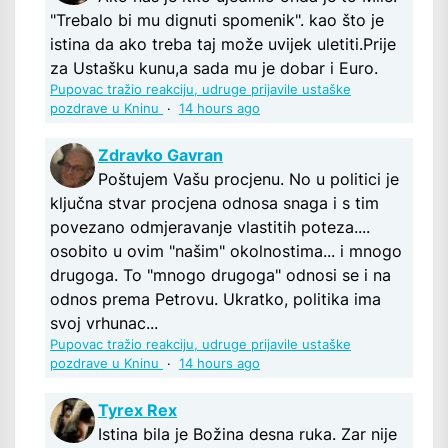
"Trebalo bi mu dignuti spomenik". kao što je
istina da ako treba taj može uvijek uletiti.Prije
za Ustašku kunu,a sada mu je dobar i Euro.
Pupovac tražio reakciju, udruge prijavile ustaške
pozdrave u Kninu
·
14 hours ago
Zdravko Gavran
Poštujem Vašu procjenu. No u politici je
ključna stvar procjena odnosa snaga i s tim
povezano odmjeravanje vlastitih poteza....
osobito u ovim "našim" okolnostima... i mnogo
drugoga. To "mnogo drugoga" odnosi se i na
odnos prema Petrovu. Ukratko, politika ima
svoj vrhunac...
Pupovac tražio reakciju, udruge prijavile ustaške
pozdrave u Kninu
·
14 hours ago
Tyrex Rex
Istina bila je Božina desna ruka. Zar nije