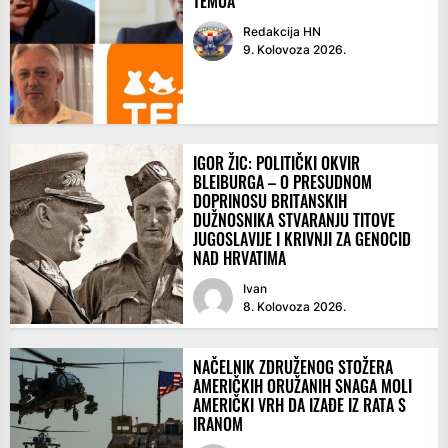
TEMUA
Redakcija HN
9. Kolovoza 2026.
IGOR ŽIC: POLITIČKI OKVIR
BLEIBURGA – O PRESUDNOM
DOPRINOSU BRITANSKIH
DUŽNOSNIKA STVARANJU TITOVE
JUGOSLAVIJE I KRIVNJI ZA GENOCID
NAD HRVATIMA
Ivan
8. Kolovoza 2026.
NAČELNIK ZDRUŽENOG STOŽERA
AMERIČKIH ORUŽANIH SNAGA MOLI
AMERIČKI VRH DA IZAĐE IZ RATA S
IRANOM