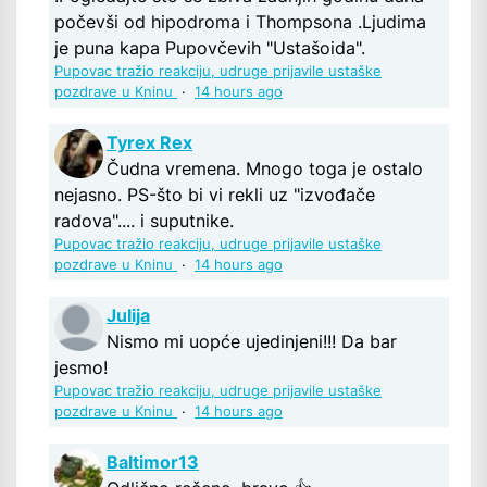
počevši od hipodroma i Thompsona .Ljudima
je puna kapa Pupovčevih "Ustašoida".
Pupovac tražio reakciju, udruge prijavile ustaške
pozdrave u Kninu
·
14 hours ago
Tyrex Rex
Čudna vremena. Mnogo toga je ostalo
nejasno. PS-što bi vi rekli uz "izvođače
radova".... i suputnike.
Pupovac tražio reakciju, udruge prijavile ustaške
pozdrave u Kninu
·
14 hours ago
Julija
Nismo mi uopće ujedinjeni!!! Da bar
jesmo!
Pupovac tražio reakciju, udruge prijavile ustaške
pozdrave u Kninu
·
14 hours ago
Baltimor13