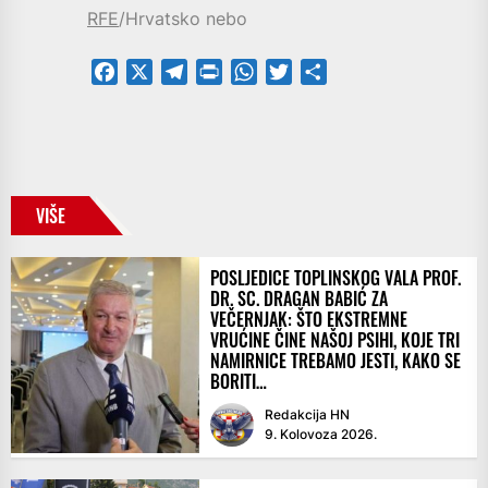
RFE
/Hrvatsko nebo
Facebook
X
Telegram
PrintFriendly
WhatsApp
Twitter
Share
VIŠE
POSLJEDICE TOPLINSKOG VALA PROF.
DR. SC. DRAGAN BABIĆ ZA
VEČERNJAK: ŠTO EKSTREMNE
VRUĆINE ČINE NAŠOJ PSIHI, KOJE TRI
NAMIRNICE TREBAMO JESTI, KAKO SE
BORITI…
Redakcija HN
9. Kolovoza 2026.