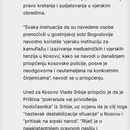
pravo kretanja i sudjelovanja u vjerskim
obredima.
“Svaka insinuacija da su navedene osobe
prenoćivši u gostinjskoj sobi Bogoslovije
navodno koristile ’vjersku instituciju za
kamuflažu i izazivanje međuetničkih i vjerskih
tenzija u Kosovu’, kako se navodi u današnjem
priopćenju kosovske policije, posve je
neodgovorna i neutemeljena na konkretnim
činjenicama”, navodi se u priopćenju.
Ured za Kosovo Vlade Srbije priopćio je da je
Priština “pokrenula val privođenja
hodočasnika” iz Srbije, uz ocjenu da je cilj toga
“nastavak destabilizacije situacije” u Kosovu i
“pritisak na srpski narod”. “Riječ je o
najeklatantnijem pravnom nasilju i