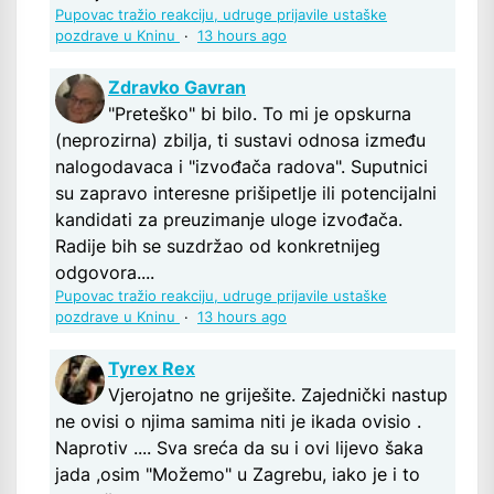
Pupovac tražio reakciju, udruge prijavile ustaške
pozdrave u Kninu
·
13 hours ago
Zdravko Gavran
"Preteško" bi bilo. To mi je opskurna
(neprozirna) zbilja, ti sustavi odnosa između
nalogodavaca i "izvođača radova". Suputnici
su zapravo interesne prišipetlje ili potencijalni
kandidati za preuzimanje uloge izvođača.
Radije bih se suzdržao od konkretnijeg
odgovora....
Pupovac tražio reakciju, udruge prijavile ustaške
pozdrave u Kninu
·
13 hours ago
Tyrex Rex
Vjerojatno ne griješite. Zajednički nastup
ne ovisi o njima samima niti je ikada ovisio .
Naprotiv .... Sva sreća da su i ovi lijevo šaka
jada ,osim "Možemo" u Zagrebu, iako je i to