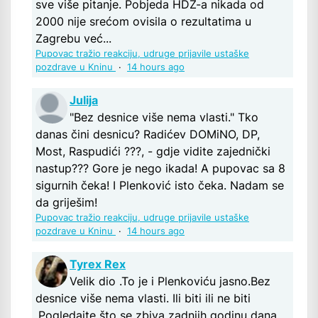
sve više pitanje. Pobjeda HDZ-a nikada od
2000 nije srećom ovisila o rezultatima u
Zagrebu već...
Pupovac tražio reakciju, udruge prijavile ustaške
pozdrave u Kninu
·
14 hours ago
Julija
"Bez desnice više nema vlasti." Tko
danas čini desnicu? Radićev DOMiNO, DP,
Most, Raspudići ???, - gdje vidite zajednički
nastup??? Gore je nego ikada! A pupovac sa 8
sigurnih čeka! I Plenković isto čeka. Nadam se
da griješim!
Pupovac tražio reakciju, udruge prijavile ustaške
pozdrave u Kninu
·
14 hours ago
Tyrex Rex
Velik dio .To je i Plenkoviću jasno.Bez
desnice više nema vlasti. Ili biti ili ne biti
.Pogledajte što se zbiva zadnjih godinu dana