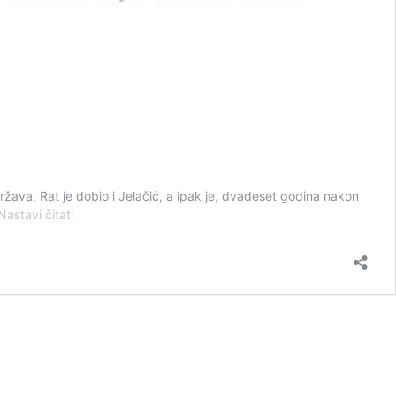
država. Rat je dobio i Jelačić, a ipak je, dvadeset godina nakon
Sprema
Nastavi čitati
li
nam
se
opet
1868.?