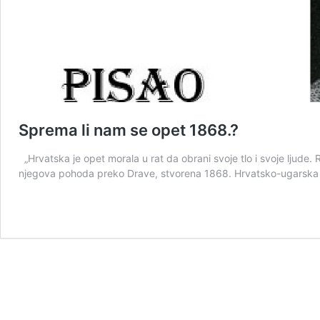
Sprema li nam se opet 1868.?
„Hrvatska je opet morala u rat da obrani svoje tlo i svoje ljude. 
njegova pohoda preko Drave, stvorena 1868. Hrvatsko-ugarska 