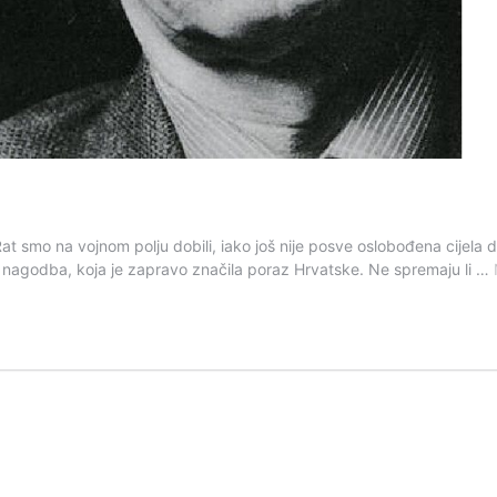
Rat smo na vojnom polju dobili, iako još nije posve oslobođena cijela 
nagodba, koja je zapravo značila poraz Hrvatske. Ne spremaju li …