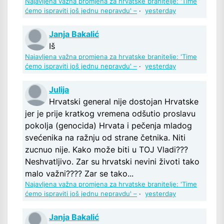
Najavljena važna promjena za hrvatske branitelje: 'Time
ćemo ispraviti još jednu nepravdu' –
·
yesterday
Janja Bakalić
Iš
Najavljena važna promjena za hrvatske branitelje: 'Time
ćemo ispraviti još jednu nepravdu' –
·
yesterday
Julija
Hrvatski general nije dostojan Hrvatske
jer je prije kratkog vremena odšutio proslavu
pokolja (genocida) Hrvata i pečenja mladog
svećenika na ražnju od strane četnika. Niti
zucnuo nije. Kako može biti u TOJ Vladi???
Neshvatljivo. Zar su hrvatski nevini životi tako
malo važni???? Zar se tako...
Najavljena važna promjena za hrvatske branitelje: 'Time
ćemo ispraviti još jednu nepravdu' –
·
yesterday
Janja Bakalić