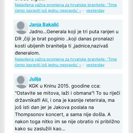
Najavljena važna promjena za hrvatske branitelje: 'Time
ćemo ispraviti još jednu nepravdu' –
·
yesterday
Janja Bakalić
Jadno...Generala koji je tri puta ranjen u
DR ,čiji je brat poginio ..koji danas pronalazi
kosti ubijenih branitelja ti ,jadnice,nazivaš
đeneralom.
Najavljena važna promjena za hrvatske branitelje: 'Time
ćemo ispraviti još jednu nepravdu' –
·
yesterday
Julija
KGK u Kninu 2015. goodine cca:
"Ostavite se mitova, laži i obmana"! To su riječi
državnika!!! Ali, i ona je kasnije reterirala, ma
još isti dan jer je Jakova poslala na
Thompsonov koncert, a sama nije došla. A
nakon toga nitko im se nije obratio ni približno
kako su zaslužili kao...