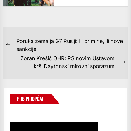
NAVIGACIJA
Poruka zemalja G7 Rusiji: Ili primirje, ili nove
OBJAVA
Previous
sankcije
post:
Zoran Krešić OHR: RS novim Ustavom
Ne
krši Daytonski mirovni sporazum
po
PHB PRIOPĆAJI