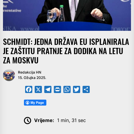
SCHMIDT: JEDNA DRŽAVA EU ISPLANIRALA
JE ZAŠTITU PRATNJE ZA DODIKA NA LETU
ZA MOSKVU
Redakcija HN
15. Ožujka 2025.
Facebook
X
Telegram
PrintFriendly
WhatsApp
Twitter
Share
Vrijeme:
1 min, 31 sec