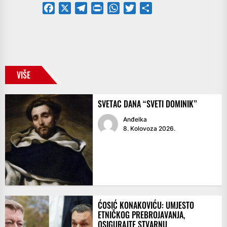
Facebook
X
Telegram
PrintFriendly
WhatsApp
Twitter
Share
VIŠE
SVETAC DANA “SVETI DOMINIK”
Anđelka
8. Kolovoza 2026.
ĆOSIĆ KONAKOVIĆU: UMJESTO
ETNIČKOG PREBROJAVANJA,
OSIGURAJTE STVARNU