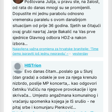
Poštovana Julija, u pravu ste, na žalost,
od rata do danas mnogi su se promijenili.
Dopustite mi jednu parabolu odnosno
vremensku paralelu s ovom današnjom
situacijam od prije 36 godina. Sjetih se čitajući
ovaj grubi nasrtaj Janje Bakalić na Vas prve
sjednice Glavnog odbora HDZ-a nakon
izbora...
Najavljena važna promjena za hrvatske branitelje: 'Time
ćemo ispraviti još jednu nepravdu' –
·
yesterday
HISTrion
Evo danas čitam...poslalo ga u Slunj
(dan grada) a odakle je sve za njega krenulo
nizbrdo, poslije MP koncerta,.. kao odgovori
četniku Vučiću na njegove provokacije i igre
skrivača... Umjesto angažmana komunalnog i
vraćanju spomenika kojega je IS srušio - ne
pitaj srbe i komunjaru Plenković...