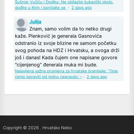
Šušnjar Vučiću i Dodiku: Ne obilazite kukavički okolo,
dođite u Knin i ispričajte se
·
2 days ago
Julija
Znam, samo volim da to netko drugi
kaže. Plenković je generala Gasnovića
odstranio iz svoje blizine ne samom početku
svog pohoda na HDZ i Hrvatsku, a ovoga drži
još i danas! Kada čujem one napisane govore
"cijenjenog" đenerala muka mi bude.
Najavljena važna promjena za hrvatske branitelje: 'Time
ćemo ispraviti još jednu nepravdu' –
·
2 days ago
Copyright © 2026
.
Hrvatsko Nebo