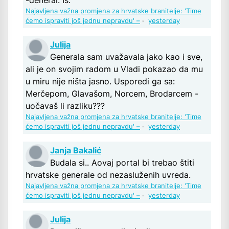
-đeneral. Iš.
Najavljena važna promjena za hrvatske branitelje: 'Time
ćemo ispraviti još jednu nepravdu' –
·
yesterday
Julija
Generala sam uvažavala jako kao i sve,
ali je on svojim radom u Vladi pokazao da mu
u miru nije ništa jasno. Usporedi ga sa:
Merčepom, Glavašom, Norcem, Brodarcem -
uočavaš li razliku???
Najavljena važna promjena za hrvatske branitelje: 'Time
ćemo ispraviti još jednu nepravdu' –
·
yesterday
Janja Bakalić
Budala si.. Aovaj portal bi trebao štiti
hrvatske generale od nezasluženih uvreda.
Najavljena važna promjena za hrvatske branitelje: 'Time
ćemo ispraviti još jednu nepravdu' –
·
yesterday
Julija