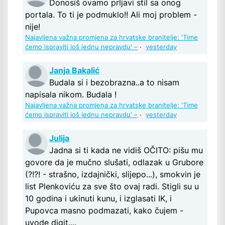
Donosiš ovamo prljavi stil sa onog
portala. To ti je podmuklo!! Ali moj problem -
nije!
Najavljena važna promjena za hrvatske branitelje: 'Time
ćemo ispraviti još jednu nepravdu' –
·
yesterday
Janja Bakalić
Budala si i bezobrazna..a to nisam
napisala nikom. Budala !
Najavljena važna promjena za hrvatske branitelje: 'Time
ćemo ispraviti još jednu nepravdu' –
·
yesterday
Julija
Jadna si ti kada ne vidiš OČITO: pišu mu
govore da je mučno slušati, odlazak u Grubore
(?!?! - strašno, izdajnički, slijepo...), smokvin je
list Plenkoviću za sve što ovaj radi. Stigli su u
10 godina i ukinuti kunu, i izglasati IK, i
Pupovca masno podmazati, kako čujem -
uvode digit....