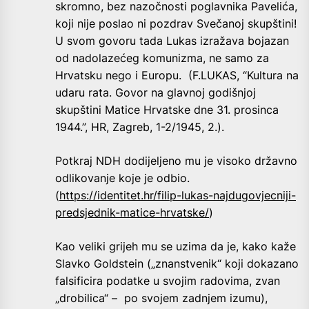
skromno, bez nazočnosti poglavnika Pavelića,
koji nije poslao ni pozdrav Svečanoj skupštini!
U svom govoru tada Lukas izražava bojazan
od nadolazećeg komunizma, ne samo za
Hrvatsku nego i Europu. (F.LUKAS, “Kultura na
udaru rata. Govor na glavnoj godišnjoj
skupštini Matice Hrvatske dne 31. prosinca
1944.”, HR, Zagreb, 1-2/1945, 2.).
Potkraj NDH dodijeljeno mu je visoko državno
odlikovanje koje je odbio.
(
https://identitet.hr/filip-lukas-najdugovjecniji-
predsjednik-matice-hrvatske/
)
Kao veliki grijeh mu se uzima da je, kako kaže
Slavko Goldstein („znanstvenik“ koji dokazano
falsificira podatke u svojim radovima, zvan
„drobilica“ – po svojem zadnjem izumu),