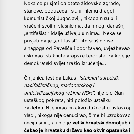
Neka se prisjeti da otete židovske zgrade,
stanove, poduzeća i sl., u njemu dragoj
komunističkoj Jugoslaviji, nikada nisu bili
vraćeni svojim vlasnicima, da mnogi današnji
„antifašisti“ idalje uživaju u njima… Neka se
prisjeti da je „antifašist“ Tito srušio više
sinagoga od Pavelića i podržavao, uvježbavao
i skrivao istaknute arapske teroriste, za koje je
demokratski svijet tražio izručenje…
Činjenica jest da Lukas
„istaknuti suradnik
nacifašističkog, marionetskog i
anticivilizacijskog režima NDH“,
nije bio član
ustaškog pokreta, niti položio ustašku
zakletvu. Nije imao nikakvu dužnost u ustaškoj
vladi, nikoga nije denucirao, čime bi uzrokovao
nečiju smrt, ali bio je
veliki hrvatski domoljub i
čekao je hrvatsku državu kao okvir opstanka i