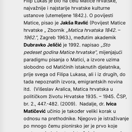
Filip Lukas je bio na čelu Matice hrvatske,
najvažnije i najstarije hrvatske kulturne
ustanove (utemeljene 1842.). O povijesti
Matice, pisao je
Jakša Ravlić
(Povijest Matice
hrvatske „ Zbornik
„Matica hrvatska 1842. –
1962.”
, Zagreb 1963.), međutim akademik
Dubravko Jeličić
je 1992. napisao
„Sto
pedeset godina Matice hrvatske“
, mijenjajući
paradigmu pisanja o Matici, a izvore uzima
slobodno od Matičinih istaknutih djelatnika,
prije svega od Filipa Lukasa, ali i iz drugih, do
tada nepoznatih izvora, emigrantskih novina
itd. (Višeslav Aralica, Matica hrvatska u
političkom životu Hrvatske 1935. – 1945. ČSP,
br. 2., 447.-482. (2009). Nadalje, dr.
Ivica
Matičević
učinio je također veliki korak u
odnosu na prethodnike. Njegovo je istraživanje
po mnogo čemu pionirsko jer je prvo koje