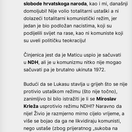
slobode hrvatskoga naroda
, kao i mi, današnji
domoljubi! Nije volio totalitarni ustaški a ni
dolazeći totalitarni komunistički režim, jer
jedan je bio podložan nacistima, koji su
podijelili svijet na rase, kao ni komuniste koji
su uveli političku teokraciju!
Činjenica jest da je Maticu uspio je sačuvati
u
NDH
, ali je u komunizmu nitko nije mogao
sačuvati pa je brutalno ukinuta 1972.
Budući da se Lukasu stavlja u grijeh što se nije
protivio ustaškom režimu (što nije točno),
zanimljivo bi bilo istražiti je li se
Miroslav
Krleža
usprotivio režimu NDH!? Naravno da
nije! Živio je razmjerno mirno cijelo vrijeme, a
više se bojao da ga ne likvidiraju komunisti,
nego ustaše (zbog prijeratnog „sukoba na