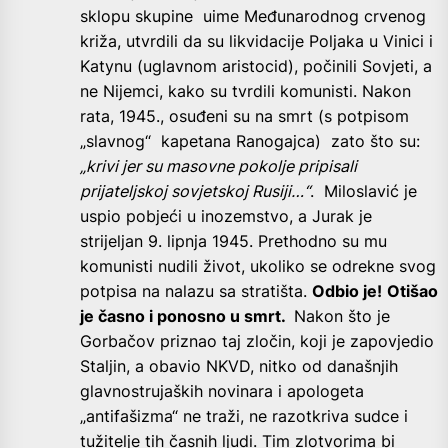
sklopu skupine uime Međunarodnog crvenog
križa, utvrdili da su likvidacije Poljaka u Vinici i
Katynu (uglavnom aristocid), počinili Sovjeti, a
ne Nijemci, kako su tvrdili komunisti. Nakon
rata, 1945., osuđeni su na smrt (s potpisom
„slavnog“ kapetana Ranogajca) zato što su:
„krivi jer su masovne pokolje pripisali
prijateljskoj sovjetskoj Rusiji…“
. Miloslavić je
uspio pobjeći u inozemstvo, a Jurak je
strijeljan 9. lipnja 1945. Prethodno su mu
komunisti nudili život, ukoliko se odrekne svog
potpisa na nalazu sa stratišta.
Odbio je!
Otišao
je časno i ponosno u smrt.
Nakon što je
Gorbačov priznao taj zločin, koji je zapovjedio
Staljin, a obavio NKVD, nitko od današnjih
glavnostrujaških novinara i apologeta
„antifašizma“ ne traži, ne razotkriva sudce i
tužitelje tih časnih ljudi. Tim zlotvorima bi