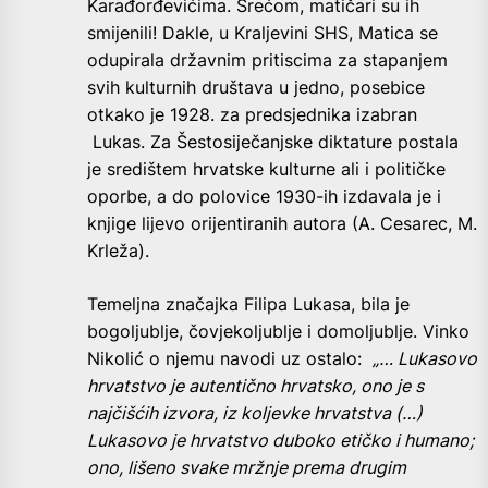
Karađorđevićima. Srećom, matičari su ih
smijenili! Dakle, u Kraljevini SHS, Matica se
odupirala državnim pritiscima za stapanjem
svih kulturnih društava u jedno, posebice
otkako je 1928. za predsjednika izabran
Lukas. Za Šestosiječanjske diktature postala
je središtem hrvatske kulturne ali i političke
oporbe, a do polovice 1930-ih izdavala je i
knjige lijevo orijentiranih autora (A. Cesarec, M.
Krleža).
Temeljna značajka Filipa Lukasa, bila je
bogoljublje, čovjekoljublje i domoljublje. Vinko
Nikolić o njemu navodi uz ostalo:
„… Lukasovo
hrvatstvo je autentično hrvatsko, ono je s
najčišćih izvora, iz koljevke hrvatstva (…)
Lukasovo je hrvatstvo duboko etičko i humano;
ono, lišeno svake mržnje prema drugim