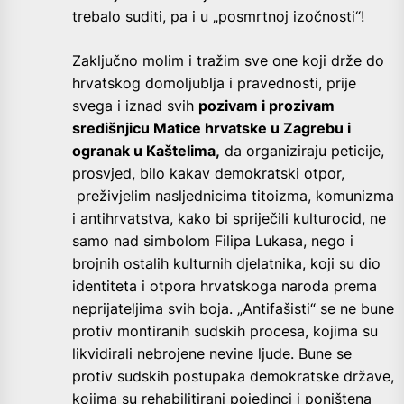
trebalo suditi, pa i u „posmrtnoj izočnosti“!
Zaključno molim i tražim sve one koji drže do
hrvatskog domoljublja i pravednosti, prije
svega i iznad svih
pozivam i prozivam
središnjicu Matice hrvatske u Zagrebu i
ogranak u Kaštelima,
da organiziraju peticije,
prosvjed, bilo kakav demokratski otpor,
preživjelim nasljednicima titoizma, komunizma
i antihrvatstva, kako bi spriječili kulturocid, ne
samo nad simbolom Filipa Lukasa, nego i
brojnih ostalih kulturnih djelatnika, koji su dio
identiteta i otpora hrvatskoga naroda prema
neprijateljima svih boja. „Antifašisti“ se ne bune
protiv montiranih sudskih procesa, kojima su
likvidirali nebrojene nevine ljude. Bune se
protiv sudskih postupaka demokratske države,
kojima su rehabilitirani pojedinci i poništena