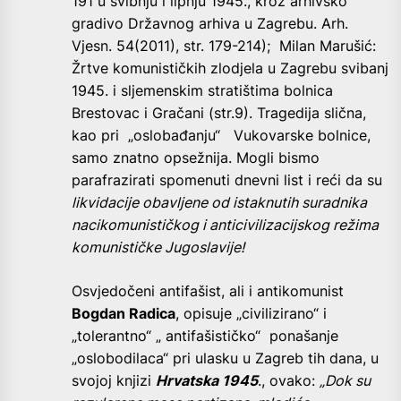
191 u svibnju i lipnju 1945., kroz arhivsko
gradivo Državnog arhiva u Zagrebu. Arh.
Vjesn. 54(2011), str. 179-214); Milan Marušić:
Žrtve komunističkih zlodjela u Zagrebu svibanj
1945. i sljemenskim stratištima bolnica
Brestovac i Gračani (str.9). Tragedija slična,
kao pri „oslobađanju“ Vukovarske bolnice,
samo znatno opsežnija. Mogli bismo
parafrazirati spomenuti dnevni list i reći da su
likvidacije obavljene od istaknutih suradnika
nacikomunističkog i anticivilizacijskog režima
komunističke Jugoslavije!
Osvjedočeni antifašist, ali i antikomunist
Bogdan Radica
, opisuje „civilizirano“ i
„tolerantno“ „ antifašističko“ ponašanje
„oslobodilaca“ pri ulasku u Zagreb tih dana, u
svojoj knjizi
Hrvatska 1945
., ovako:
„Dok su