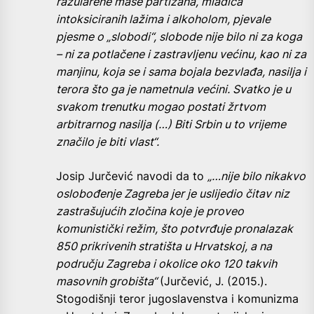
razularene mase partizana, mladića
intoksiciranih lažima i alkoholom, pjevale
pjesme o „slobodi“, slobode nije bilo ni za koga
– ni za potlačene i zastravljenu većinu, kao ni za
manjinu, koja se i sama bojala bezvlađa, nasilja i
terora što ga je nametnula većini. Svatko je u
svakom trenutku mogao postati žrtvom
arbitrarnog nasilja (…) Biti Srbin u to vrijeme
značilo je biti vlast“.
Josip Jurčević navodi da to
„…nije bilo nikakvo
oslobođenje Zagreba jer je uslijedio čitav niz
zastrašujućih zločina koje je proveo
komunistički režim, što potvrđuje pronalazak
850 prikrivenih stratišta u Hrvatskoj, a na
području Zagreba i okolice oko 120 takvih
masovnih grobišta“
(Jurčević, J. (2015.).
Stogodišnji teror jugoslavenstva i komunizma