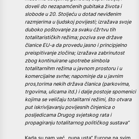
doveli do nezapamćenih gubitaka života i
slobode u 20. Stoljeću u dotad neviđenim
razmjerima u ljudskoj povijesti; izražava svoje
duboko poštovanje za svaku ćžrtvu tih
totalitarističkih režima; poziva sve države
članice EU-a da provedu jasno i principjelno
preispitivanje zločina; izražava zabrinutost
zbog kontinuirane upotrebe simbola
totalitarnihm režima u javnom prostoru i u
komercijalne svrhe; napominje da u javnim
pros,torima nekih država članica (parkovima,
trgovima, ulicama itd.) i dalje postoje spomenici
kojima se veličaju totalitarni režimi, što otvara
put iskrivljavanju povijesnih činjenica o
posljedicama Drugog svjetskog rata i
propagiranju totalitarnog političkog sustava“
Kada su nam već „puna usta“ Europe na svim