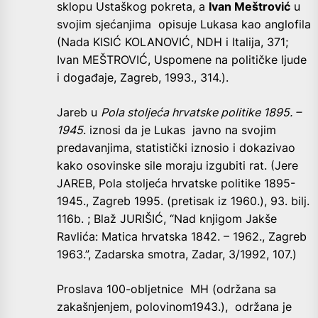
sklopu Ustaškog pokreta, a
Ivan Meštrović
u
svojim sjećanjima opisuje Lukasa kao anglofila
(Nada KISIĆ KOLANOVIĆ, NDH i Italija, 371;
Ivan MEŠTROVIĆ, Uspomene na političke ljude
i događaje, Zagreb, 1993., 314.).
Jareb u
Pola stoljeća hrvatske politike 1895. –
1945
. iznosi da je Lukas javno na svojim
predavanjima, statistički iznosio i dokazivao
kako osovinske sile moraju izgubiti rat. (Jere
JAREB, Pola stoljeća hrvatske politike 1895-
1945., Zagreb 1995. (pretisak iz 1960.), 93. bilj.
116b. ; Blaž JURIŠIĆ, “Nad knjigom Jakše
Ravlića: Matica hrvatska 1842. – 1962., Zagreb
1963.”, Zadarska smotra, Zadar, 3/1992, 107.)
Proslava 100-obljetnice MH (održana sa
zakašnjenjem, polovinom1943.), održana je