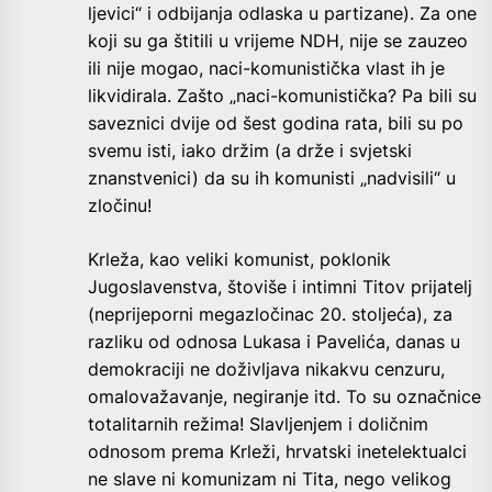
ljevici“ i odbijanja odlaska u partizane). Za one
koji su ga štitili u vrijeme NDH, nije se zauzeo
ili nije mogao, naci-komunistička vlast ih je
likvidirala. Zašto „naci-komunistička? Pa bili su
saveznici dvije od šest godina rata, bili su po
svemu isti, iako držim (a drže i svjetski
znanstvenici) da su ih komunisti „nadvisili“ u
zločinu!
Krleža, kao veliki komunist, poklonik
Jugoslavenstva, štoviše i intimni Titov prijatelj
(neprijeporni megazločinac 20. stoljeća), za
razliku od odnosa Lukasa i Pavelića, danas u
demokraciji ne doživljava nikakvu cenzuru,
omalovažavanje, negiranje itd. To su označnice
totalitarnih režima! Slavljenjem i doličnim
odnosom prema Krleži, hrvatski inetelektualci
ne slave ni komunizam ni Tita, nego velikog