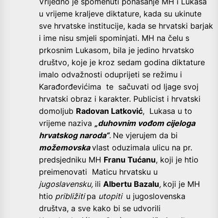
Vrijedno je spomenuti ponašanje MH i Lukasa
u vrijeme kraljeve diktature, kada su ukinute
sve hrvatske institucije, kada se hrvatski barjak
i ime nisu smjeli spominjati. MH na čelu s
prkosnim Lukasom, bila je jedino hrvatsko
društvo, koje je kroz sedam godina diktature
imalo odvažnosti oduprijeti se režimu i
Karađorđevićima te sačuvati od ljage svoj
hrvatski obraz i karakter. Publicist i hrvatski
domoljub
Radovan Latković
, Lukasa u to
vrijeme naziva
„duhovnim vođom cijeloga
hrvatskog naroda“
.
Ne vjerujem da bi
možemovska
vlast oduzimala ulicu na pr.
predsjedniku MH
Franu Tućanu
, koji je htio
preimenovati Maticu hrvatsku u
jugoslavensku,
ili
Albertu Bazalu
,
koji je MH
htio
približiti
pa
utopiti
u jugoslovenska
društva, a sve kako bi se udvorili