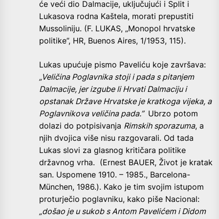
će veći dio Dalmacije, uključujući i Split i
Lukasova rodna Kaštela, morati prepustiti
Mussoliniju. (F. LUKAS, „Monopol hrvatske
politike”, HR, Buenos Aires, 1/1953, 115).
Lukas upućuje pismo Paveliću koje završava:
„Veličina Poglavnika stoji i pada s pitanjem
Dalmacije, jer izgube li Hrvati Dalmaciju i
opstanak Države Hrvatske je kratkoga vijeka, a
Poglavnikova veličina pada.”
Ubrzo potom
dolazi do potpisivanja
Rimskih sporazuma
, a
njih dvojica više nisu razgovarali. Od tada
Lukas slovi za glasnog kritičara politike
državnog vrha. (Ernest BAUER, Život je kratak
san. Uspomene 1910. – 1985., Barcelona-
München, 1986.). Kako je tim svojim istupom
proturječio poglavniku, kako piše Nacional:
„došao je u sukob s Antom Pavelićem i Didom