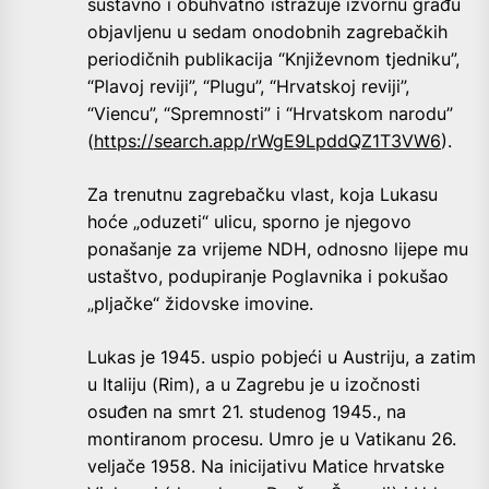
sustavno i obuhvatno istražuje izvornu građu
objavljenu u sedam onodobnih zagrebačkih
periodičnih publikacija “Književnom tjedniku”,
“Plavoj reviji”, “Plugu”, “Hrvatskoj reviji”,
“Viencu”, “Spremnosti” i “Hrvatskom narodu”
(
https://search.app/rWgE9LpddQZ1T3VW6
).
Za trenutnu zagrebačku vlast, koja Lukasu
hoće „oduzeti“ ulicu, sporno je njegovo
ponašanje za vrijeme NDH, odnosno lijepe mu
ustaštvo, podupiranje Poglavnika i pokušao
„pljačke“ židovske imovine.
Lukas je 1945. uspio pobjeći u Austriju, a zatim
u Italiju (Rim), a u Zagrebu je u izočnosti
osuđen na smrt 21. studenog 1945., na
montiranom procesu. Umro je u Vatikanu 26.
veljače 1958. Na inicijativu Matice hrvatske