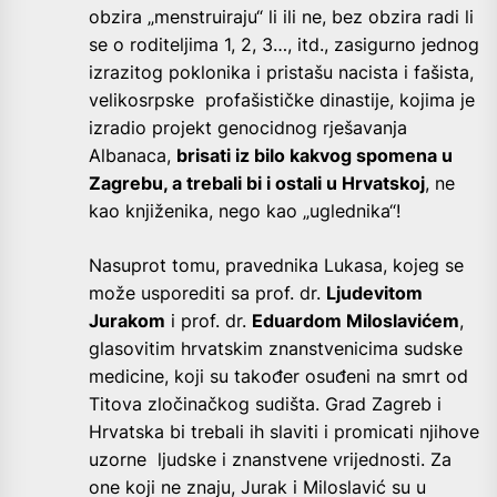
obzira „menstruiraju“ li ili ne, bez obzira radi li
se o roditeljima 1, 2, 3…, itd., zasigurno jednog
izrazitog poklonika i pristašu nacista i fašista,
velikosrpske profašističke dinastije, kojima je
izradio projekt genocidnog rješavanja
Albanaca,
brisati iz bilo kakvog spomena u
Zagrebu, a trebali bi i ostali u Hrvatskoj
, ne
kao knjiženika, nego kao „uglednika“!
Nasuprot tomu, pravednika Lukasa, kojeg se
može usporediti sa prof. dr.
Ljudevitom
Jurakom
i prof. dr.
Eduardom Miloslavićem
,
glasovitim hrvatskim znanstvenicima sudske
medicine, koji su također osuđeni na smrt od
Titova zločinačkog sudišta. Grad Zagreb i
Hrvatska bi trebali ih slaviti i promicati njihove
uzorne ljudske i znanstvene vrijednosti. Za
one koji ne znaju, Jurak i Miloslavić su u