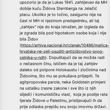
upozorio je da je Lukas 1941.
zahtijevao
da MH
dobije kuću Židova Sternberga na Jelačić
placu. Ukoliko je to točno, zasigurno nije na
čast ni MH ni njezinom predsjedniku, ali taj
„zahtjev“ nije do kraja istražen, jer izgleda da
je zgrada bila pod hipotekom osobe koja i nije
bila Židov
(
https://arhiva.nacional.hr/clanak/10486/matica-
hrvatska-ne-zeli-osuditi-antizidovstvo-svog-
celnika-u-ndh
). Dopuštajući da se možda radi
o nečasnom činu, ističem da je taj
zahtjev
daleko od potpore Holokaustu i zločinima nad
Židovima, što mu se pokušava priljepiti. Te
agitpropovske parole, neka Goldstein primjeni
na ustašku (rasne zakone i sve što iz njih
slijedi) i komunističku vlast, koja je poslije rata
tjerala Židove u Palestinu, prisiljavajući ih da
prije odlaska prepišu svu svoju imovinu državi.