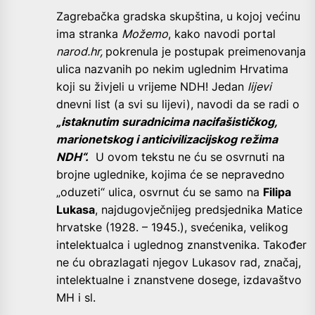
Zagrebačka gradska skupština, u kojoj većinu
ima stranka
Možemo
, kako navodi portal
narod.hr,
pokrenula je postupak preimenovanja
ulica nazvanih po nekim uglednim Hrvatima
koji su živjeli u vrijeme NDH! Jedan
lijevi
dnevni list (a svi su lijevi), navodi da se radi o
„istaknutim suradnicima nacifašističkog,
marionetskog i anticivilizacijskog režima
NDH“.
U ovom tekstu ne ću se osvrnuti na
brojne uglednike, kojima će se nepravedno
„oduzeti“ ulica, osvrnut ću se samo na
Filipa
Lukasa
, najdugovječnijeg predsjednika Matice
hrvatske (1928. – 1945.), svećenika, velikog
intelektualca i uglednog znanstvenika. Također
ne ću obrazlagati njegov Lukasov rad, značaj,
intelektualne i znanstvene dosege, izdavaštvo
MH i sl.