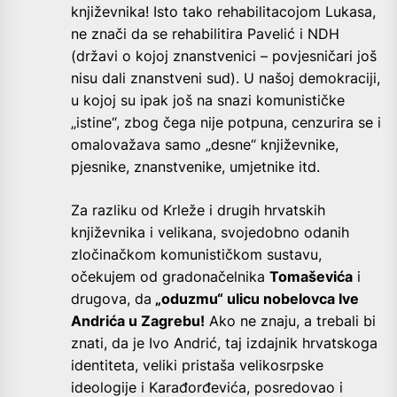
književnika! Isto tako rehabilitacojom Lukasa,
ne znači da se rehabilitira Pavelić i NDH
(državi o kojoj znanstvenici – povjesničari još
nisu dali znanstveni sud). U našoj demokraciji,
u kojoj su ipak još na snazi komunističke
„istine“, zbog čega nije potpuna, cenzurira se i
omalovažava samo „desne“ književnike,
pjesnike, znanstvenike, umjetnike itd.
Za razliku od Krleže i drugih hrvatskih
književnika i velikana, svojedobno odanih
zločinačkom komunističkom sustavu,
očekujem od gradonačelnika
Tomaševića
i
drugova, da
„oduzmu“ ulicu nobelovca Ive
Andrića u Zagrebu!
Ako ne znaju, a trebali bi
znati, da je Ivo Andrić, taj izdajnik hrvatskoga
identiteta, veliki pristaša velikosrpske
ideologije i Karađorđevića, posredovao i