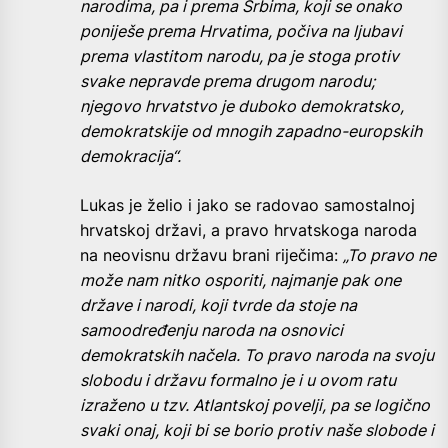
narodima, pa i prema Srbima, koji se onako
poniješe prema Hrvatima, počiva na ljubavi
prema vlastitom narodu, pa je stoga protiv
svake nepravde prema drugom narodu;
njegovo hrvatstvo je duboko demokratsko,
demokratskije od mnogih zapadno-europskih
demokracija“.
Lukas je želio i jako se radovao samostalnoj
hrvatskoj državi, a pravo hrvatskoga naroda
na neovisnu državu brani riječima:
„To pravo ne
može nam nitko osporiti, najmanje pak one
države i narodi, koji tvrde da stoje na
samoodređenju naroda na osnovici
demokratskih načela. To pravo naroda na svoju
slobodu i državu formalno je i u ovom ratu
izraženo u tzv. Atlantskoj povelji, pa se logično
svaki onaj, koji bi se borio protiv naše slobode i