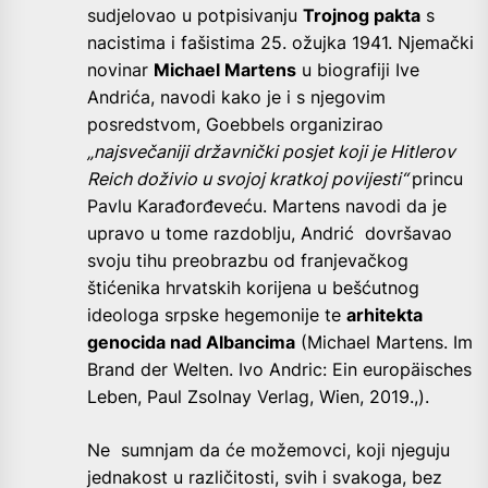
sudjelovao u potpisivanju
Trojnog pakta
s
nacistima i fašistima 25. ožujka 1941. Njemački
novinar
Michael Martens
u biografiji Ive
Andrića, navodi kako je i s njegovim
posredstvom, Goebbels organizirao
„najsvečaniji državnički posjet koji je Hitlerov
Reich doživio u svojoj kratkoj povijesti“
princu
Pavlu Karađorđeveću. Martens navodi da je
upravo u tome razdoblju, Andrić dovršavao
svoju tihu preobrazbu od franjevačkog
štićenika hrvatskih korijena u bešćutnog
ideologa srpske hegemonije te
arhitekta
genocida nad Albancima
(Michael Martens. Im
Brand der Welten. Ivo Andric: Ein europäisches
Leben, Paul Zsolnay Verlag, Wien, 2019.,).
Ne sumnjam da će možemovci, koji njeguju
jednakost u različitosti, svih i svakoga, bez