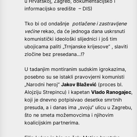
u Hrvatskoj, Zagreb, dokumentacijsko i
informacijsko središte – DIS)
Tko bi od ondašnje
potlačene i zastravljene
većine
rekao, da će jednoga dana uskrsnuti
komunistički ideološki slijednici i još tim
ubojicama paliti „Trnjanske krijesove“ , slaviti
zločine bez presedana…!?
U tadanjim montiranim sudskim igrokazima,
posebno su se istakli pravovjerni komunisti
„Narodni heroj“
Jakov Blažević
(proces bl.
Alojziju Strepincu) i kapetan
Vlado Ranogajec
,
koji je dnevno potpisivao desetke smrtnih
presuda, a i danas ima „svoju“ ulicu u Zagrebu,
što ne smeta možemovcima i njihovim
koalicijskim partnerima.