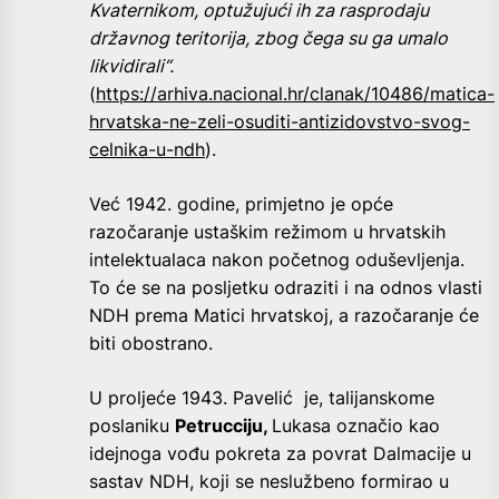
Kvaternikom, optužujući ih za rasprodaju
državnog teritorija, zbog čega su ga umalo
likvidirali“.
(
https://arhiva.nacional.hr/clanak/10486/matica-
hrvatska-ne-zeli-osuditi-antizidovstvo-svog-
celnika-u-ndh
).
Već 1942. godine, primjetno je opće
razočaranje ustaškim režimom u hrvatskih
intelektualaca nakon početnog oduševljenja.
To će se na posljetku odraziti i na odnos vlasti
NDH prema Matici hrvatskoj, a razočaranje će
biti obostrano.
U proljeće 1943. Pavelić je, talijanskome
poslaniku
Petrucciju,
Lukasa označio kao
idejnoga vođu pokreta za povrat Dalmacije u
sastav NDH, koji se neslužbeno formirao u