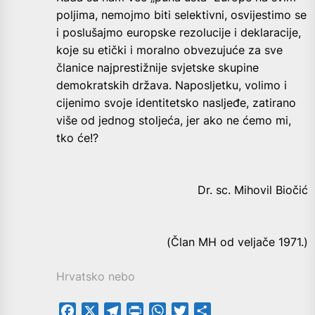
poljima, nemojmo biti selektivni, osvijestimo se
i poslušajmo europske rezolucije i deklaracije,
koje su etički i moralno obvezujuće za sve
članice najprestižnije svjetske skupine
demokratskih država. Naposljetku, volimo i
cijenimo svoje identitetsko nasljeđe, zatirano
više od jednog stoljeća, jer ako ne ćemo mi,
tko će!?
Dr. sc. Mihovil Biočić
(Član MH od veljače 1971.)
Hrvatsko nebo
Facebook
X
Telegram
PrintFriendly
WhatsApp
Twitter
Share