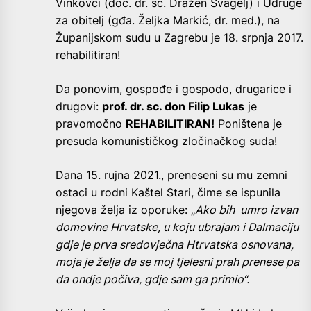
Vinkovci (doc. dr. sc. Dražen Švagelj) i Udruge
za obitelj (gđa. Željka Markić, dr. med.), na
Županijskom sudu u Zagrebu je 18. srpnja 2017.
rehabilitiran!
Da ponovim, gospođe i gospodo, drugarice i
drugovi:
prof. dr. sc. don Filip Lukas
je
pravomočno
REHABILITIRAN!
Poništena je
presuda komunističkog zločinačkog suda!
Dana 15. rujna 2021., preneseni su mu zemni
ostaci u rodni Kaštel Stari, čime se ispunila
njegova želja iz oporuke:
„Ako bih umro izvan
domovine Hrvatske, u koju ubrajam i Dalmaciju
gdje je prva sredovječna Htrvatska osnovana,
moja je želja da se moj tjelesni prah prenese pa
da ondje počiva, gdje sam ga primio“.