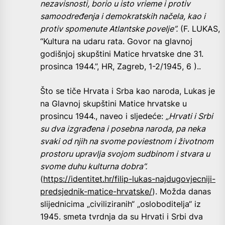
nezavisnosti, borio u isto vrieme i protiv
samoodređenja i demokratskih načela, kao i
protiv spomenute Atlantske povelje”.
(F. LUKAS,
“Kultura na udaru rata. Govor na glavnoj
godišnjoj skupštini Matice hrvatske dne 31.
prosinca 1944.”, HR, Zagreb, 1-2/1945, 6 )..
Što se tiče Hrvata i Srba kao naroda, Lukas je
na Glavnoj skupštini Matice hrvatske u
prosincu 1944., naveo i sljedeće:
„Hrvati i Srbi
su dva izgrađena i posebna naroda, pa neka
svaki od njih na svome poviestnom i životnom
prostoru upravlja svojom sudbinom i stvara u
svome duhu kulturna dobra”.
(
https://identitet.hr/filip-lukas-najdugovjecniji-
predsjednik-matice-hrvatske/
). Možda danas
slijednicima „civiliziranih“ „osloboditelja“ iz
1945. smeta tvrdnja da su Hrvati i Srbi dva