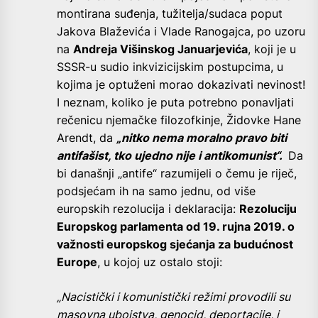
montirana suđenja, tužitelja/sudaca poput
Jakova Blaževića i Vlade Ranogajca, po uzoru
na
Andreja Višinskog Januarjevića
, koji je u
SSSR-u sudio inkvizicijskim postupcima, u
kojima je optuženi morao dokazivati nevinost!
I neznam, koliko je puta potrebno ponavljati
rečenicu njemačke filozofkinje, Židovke Hane
Arendt, da
„nitko nema moralno pravo biti
antifašist, tko ujedno nije i antikomunist“.
Da
bi današnji „antife“ razumijeli o čemu je riječ,
podsjećam ih na samo jednu, od više
europskih rezolucija i deklaracija:
Rezoluciju
Europskog parlamenta od 19. rujna 2019. o
važnosti europskog sjećanja za budućnost
Europe
, u kojoj uz ostalo stoji:
„Nacistički i komunistički režimi provodili su
masovna ubojstva, genocid, deportacije, i