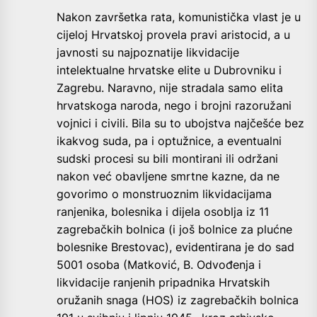
Nakon završetka rata, komunistička vlast je u
cijeloj Hrvatskoj provela pravi aristocid, a u
javnosti su najpoznatije likvidacije
intelektualne hrvatske elite u Dubrovniku i
Zagrebu. Naravno, nije stradala samo elita
hrvatskoga naroda, nego i brojni razoružani
vojnici i civili. Bila su to ubojstva najčešće bez
ikakvog suda, pa i optužnice, a eventualni
sudski procesi su bili montirani ili održani
nakon već obavljene smrtne kazne, da ne
govorimo o monstruoznim likvidacijama
ranjenika, bolesnika i dijela osoblja iz 11
zagrebačkih bolnica (i još bolnice za plućne
bolesnike Brestovac), evidentirana je do sad
5001 osoba (Matković, B. Odvođenja i
likvidacije ranjenih pripadnika Hrvatskih
oružanih snaga (HOS) iz zagrebačkih bolnica