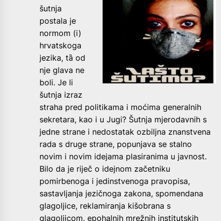
šutnja
postala je
normom (i)
hrvatskoga
jezika, tȁ od
nje glava ne
boli. Je li
šutnja izraz
straha pred politikama i moćima generalnih
sekretara, kao i u Jugi? Šutnja mjerodavnih s
jedne strane i nedostatak ozbiljna znanstvena
rada s druge strane, popunjava se stalno
novim i novim idejama plasiranima u javnost.
Bilo da je riječ o idejnom začetniku
pomirbenoga i jedinstvenoga pravopisa,
sastavljanja jezičnoga zakona, spomendana
glagoljice, reklamiranja kišobrana s
glagoljicom, epohalnih mrežnih institutskih