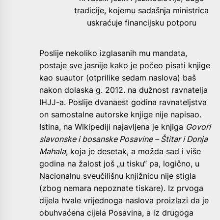
tradicije, kojemu sadašnja ministrica
uskraćuje financijsku potporu
Poslije nekoliko izglasanih mu mandata,
postaje sve jasnije kako je počeo pisati knjige
kao suautor (otprilike sedam naslova) baš
nakon dolaska g. 2012. na dužnost ravnatelja
IHJJ-a. Poslije dvanaest godina ravnateljstva
on samostalne autorske knjige nije napisao.
Istina, na Wikipediji najavljena je knjiga
Govori
slavonske i bosanske Posavine – Štitar i Donja
Mahala
, koja je desetak, a možda sad i više
godina na žalost još „u tisku“ pa, logično, u
Nacionalnu sveučilišnu knjižnicu nije stigla
(zbog nemara nepoznate tiskare). Iz prvoga
dijela hvale vrijednoga naslova proizlazi da je
obuhvaćena cijela Posavina, a iz drugoga