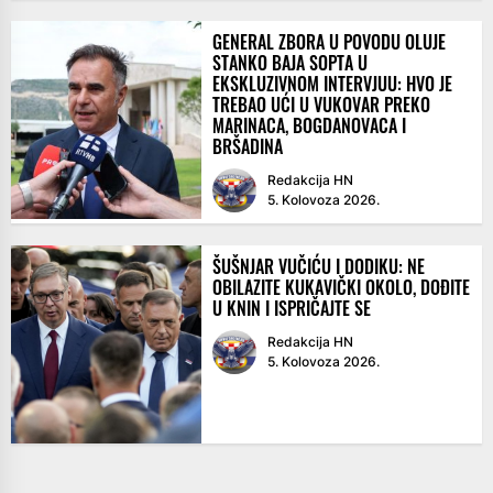
GENERAL ZBORA U POVODU OLUJE
STANKO BAJA SOPTA U
EKSKLUZIVNOM INTERVJUU: HVO JE
TREBAO UĆI U VUKOVAR PREKO
MARINACA, BOGDANOVACA I
BRŠADINA
Redakcija HN
5. Kolovoza 2026.
ŠUŠNJAR VUČIĆU I DODIKU: NE
OBILAZITE KUKAVIČKI OKOLO, DOĐITE
U KNIN I ISPRIČAJTE SE
Redakcija HN
5. Kolovoza 2026.