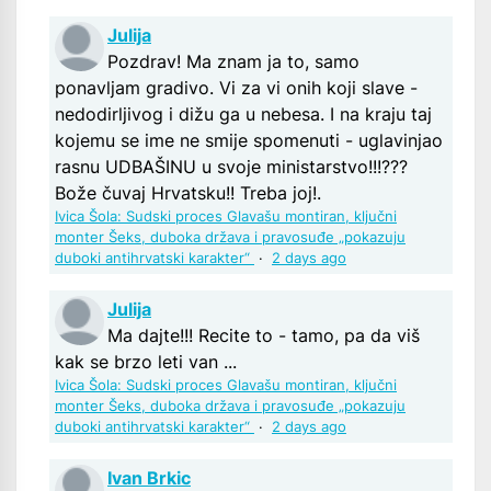
Julija
Pozdrav! Ma znam ja to, samo
ponavljam gradivo. Vi za vi onih koji slave -
nedodirljivog i dižu ga u nebesa. I na kraju taj
kojemu se ime ne smije spomenuti - uglavinjao
rasnu UDBAŠINU u svoje ministarstvo!!!???
Bože čuvaj Hrvatsku!! Treba joj!.
Ivica Šola: Sudski proces Glavašu montiran, ključni
monter Šeks, duboka država i pravosuđe „pokazuju
duboki antihrvatski karakter“
·
2 days ago
Julija
Ma dajte!!! Recite to - tamo, pa da viš
kak se brzo leti van ...
Ivica Šola: Sudski proces Glavašu montiran, ključni
monter Šeks, duboka država i pravosuđe „pokazuju
duboki antihrvatski karakter“
·
2 days ago
Ivan Brkic