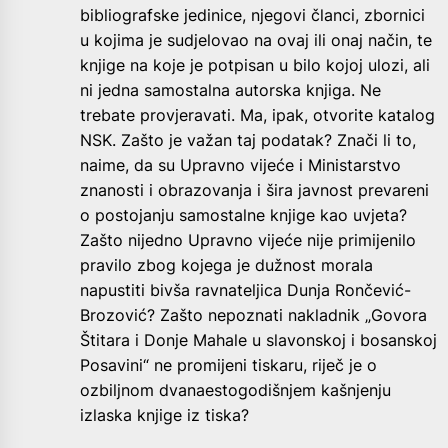
bibliografske jedinice, njegovi članci, zbornici
u kojima je sudjelovao na ovaj ili onaj način, te
knjige na koje je potpisan u bilo kojoj ulozi, ali
ni jedna samostalna autorska knjiga. Ne
trebate provjeravati. Ma, ipak, otvorite katalog
NSK. Zašto je važan taj podatak? Znači li to,
naime, da su Upravno vijeće i Ministarstvo
znanosti i obrazovanja i šira javnost prevareni
o postojanju samostalne knjige kao uvjeta?
Zašto nijedno Upravno vijeće nije primijenilo
pravilo zbog kojega je dužnost morala
napustiti bivša ravnateljica Dunja Rončević-
Brozović? Zašto nepoznati nakladnik „Govora
Štitara i Donje Mahale u slavonskoj i bosanskoj
Posavini“ ne promijeni tiskaru, riječ je o
ozbiljnom dvanaestogodišnjem kašnjenju
izlaska knjige iz tiska?