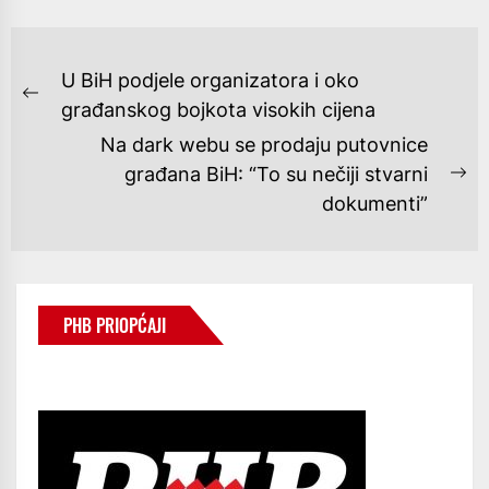
NAVIGACIJA
U BiH podjele organizatora i oko
OBJAVA
Previous
građanskog bojkota visokih cijena
post:
Na dark webu se prodaju putovnice
građana BiH: “To su nečiji stvarni
Ne
dokumenti”
po
PHB PRIOPĆAJI