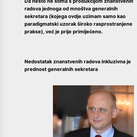
Da nešto ne štima s produkcijom znanstvenih
radova jednoga od mnoštva generalnih
sekretara (kojega ovdje uzimam samo kao
paradigmatski uzorak široko rasprostranjene
prakse), već je prije primijećeno.
Nedostatak znanstvenih radova inkluzivna je
prednost generalnih sekretara