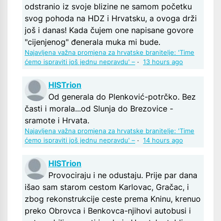
odstranio iz svoje blizine ne samom početku
svog pohoda na HDZ i Hrvatsku, a ovoga drži
još i danas! Kada čujem one napisane govore
"cijenjenog" đenerala muka mi bude.
Najavljena važna promjena za hrvatske branitelje: 'Time
ćemo ispraviti još jednu nepravdu' –
·
13 hours ago
HISTrion
Od generala do Plenković-potrčko. Bez
časti i morala...od Slunja do Brezovice -
sramote i Hrvata.
Najavljena važna promjena za hrvatske branitelje: 'Time
ćemo ispraviti još jednu nepravdu' –
·
14 hours ago
HISTrion
Provociraju i ne odustaju. Prije par dana
išao sam starom cestom Karlovac, Gračac, i
zbog rekonstrukcije ceste prema Kninu, krenuo
preko Obrovca i Benkovca-njihovi autobusi i