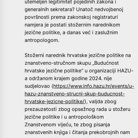
utemeljen legitimitet pojedinih zakona i
generalnih sekretara? Unatoč nedvojbenoj
površnosti prema zakonskoj registraturi
namjera je postati stožernim narednikom
jezične politike, a danas već i zaslužnim
antropologom.
Stožerni narednik hrvatske jezične politike na
znanstveno-stručnom skupu „Budućnost
hrvatske jezične politike“ u organizaciji HAZU-
a održanom krajem godine 2024. nije
sudjelovao (
https://www.info.hazu.hr/events/u-
hazu-znanstveno-strucni-skup-buducnost-
hrvatske-jezicne-politike/
), valjda zbog
prezauzetosti zbog opsežnog rada u stožeru
jezične politike i u antropološkom
Znanstvenom vijeću, te zbog pisanja
znanstvenih knjiga i čitanja prekobrojnih nam