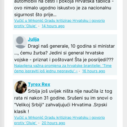
automobili na cesti i pokoja Hrvatska tablica -
ovo nimalo ugodno iskustvo je za nacionalnu
sigurnost što prije...
Vučić u Mrkonjić Gradu kritizirao Hrvatsku i govorio
protiv ‘Oluje’
·
14 hours ago
Julija
Dragi naš generale, 10 godina si ministar
..., ćemu žurba? Jedini si general hrvatske
vojske - priznat i poštovan! Šta je posrijedi???
Najavljena važna promjena za hrvatske branitelje: 'Time
ćemo ispraviti još jednu nepravdu' –
·
16 hours ago
Tyrex Rex
Srbija još uvijek ništa nije naučila iz tog
rata ni nakon 31 godine. Srušeni su im snovi o
"Velikoj Srbiji" zahvaljujući Hrvatima .Srpski
klasik !
Vučić u Mrkonjić Gradu kritizirao Hrvatsku i govorio
protiv ‘Oluje’
·
20 hours ago