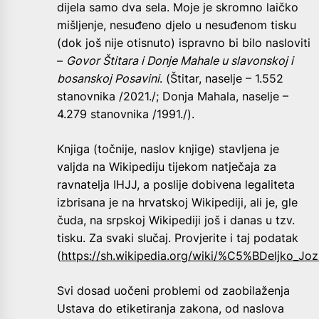
dijela samo dva sela. Moje je skromno laičko
mišljenje, nesuđeno djelo u nesuđenom tisku
(dok još nije otisnuto) ispravno bi bilo nasloviti
–
Govor Štitara i Donje Mahale u slavonskoj i
bosanskoj Posavini
. (Štitar, naselje – 1.552
stanovnika /2021./; Donja Mahala, naselje –
4.279 stanovnika /1991./).
Knjiga (točnije, naslov knjige) stavljena je
valjda na Wikipediju tijekom natječaja za
ravnatelja IHJJ, a poslije dobivena legaliteta
izbrisana je na hrvatskoj Wikipediji, ali je, gle
čuda, na srpskoj Wikipediji još i danas u tzv.
tisku. Za svaki slučaj. Provjerite i taj podatak
(
https://sh.wikipedia.org/wiki/%C5%BDeljko_J
Svi dosad uočeni problemi od zaobilaženja
Ustava do etiketiranja zakona, od naslova