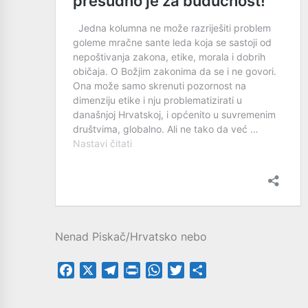
Nenad Piskač/Hrvatsko nebo
Facebook
X
Telegram
PrintFriendly
WhatsApp
Twitter
Share