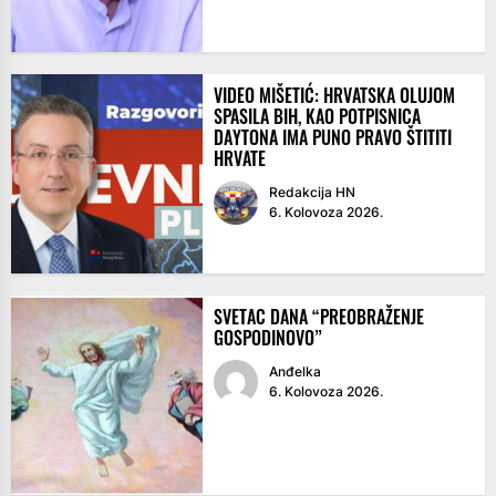
VIDEO MIŠETIĆ: HRVATSKA OLUJOM
SPASILA BIH, KAO POTPISNICA
DAYTONA IMA PUNO PRAVO ŠTITITI
HRVATE
Redakcija HN
6. Kolovoza 2026.
SVETAC DANA “PREOBRAŽENJE
GOSPODINOVO”
Anđelka
6. Kolovoza 2026.