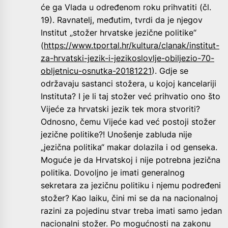
će ga Vlada u određenom roku prihvatiti (čl.
19). Ravnatelj, međutim, tvrdi da je njegov
Institut „stožer hrvatske jezične politike“
(
https://www.tportal.hr/kultura/clanak/institut-
za-hrvatski-jezik-i-jezikoslovlje-obiljezio-70-
obljetnicu-osnutka-20181221
). Gdje se
održavaju sastanci stožera, u kojoj kancelariji
Instituta? I je li taj stožer već prihvatio ono što
Vijeće za hrvatski jezik tek mora stvoriti?
Odnosno, čemu Vijeće kad već postoji stožer
jezične politike?! Unošenje zabluda nije
„jezična politika“ makar dolazila i od genseka.
Moguće je da Hrvatskoj i nije potrebna jezična
politika. Dovoljno je imati generalnog
sekretara za jezičnu politiku i njemu podređeni
stožer? Kao laiku, čini mi se da na nacionalnoj
razini za pojedinu stvar treba imati samo jedan
nacionalni stožer. Po mogućnosti na zakonu