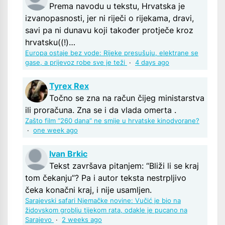
Prema navodu u tekstu, Hrvatska je
izvanopasnosti, jer ni riječi o rijekama, dravi,
savi pa ni dunavu koji također protječe kroz
hrvatsku((!)…
Europa ostaje bez vode: Rijeke presušuju, elektrane se
gase, a prijevoz robe sve je teži
·
4 days ago
Tyrex Rex
Točno se zna na račun čijeg ministarstva
ili proračuna. Zna se i da vlada omerta .
Zašto film “260 dana” ne smije u hrvatske kinodvorane?
·
one week ago
Ivan Brkic
Tekst završava pitanjem: “Bliži li se kraj
tom čekanju”? Pa i autor teksta nestrpljivo
čeka konačni kraj, i nije usamljen.
Sarajevski safari Njemačke novine: Vučić je bio na
židovskom groblju tijekom rata, odakle je pucano na
Sarajevo
·
2 weeks ago