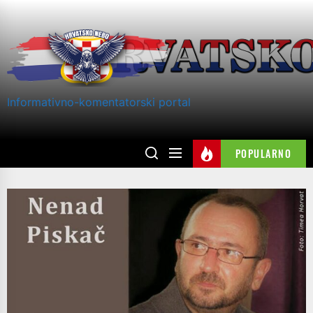
Skip
to
the
content
Informativno-komentatorski portal
POPULARNO