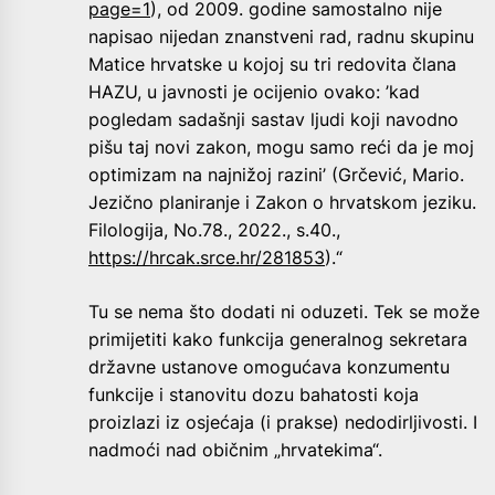
page=1
), od 2009. godine samostalno nije
napisao nijedan znanstveni rad, radnu skupinu
Matice hrvatske u kojoj su tri redovita člana
HAZU, u javnosti je ocijenio ovako: ’kad
pogledam sadašnji sastav ljudi koji navodno
pišu taj novi zakon, mogu samo reći da je moj
optimizam na najnižoj razini’ (Grčević, Mario.
Jezično planiranje i Zakon o hrvatskom jeziku.
Filologija, No.78., 2022., s.40.,
https://hrcak.srce.hr/281853
).“
Tu se nema što dodati ni oduzeti. Tek se može
primijetiti kako funkcija generalnog sekretara
državne ustanove omogućava konzumentu
funkcije i stanovitu dozu bahatosti koja
proizlazi iz osjećaja (i prakse) nedodirljivosti. I
nadmoći nad običnim „hrvatekima“.