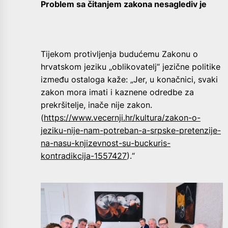
Problem sa čitanjem zakona nesaglediv je
Tijekom protivljenja budućemu Zakonu o
hrvatskom jeziku „oblikovatelj“ jezične politike
između ostaloga kaže: „Jer, u konačnici, svaki
zakon mora imati i kaznene odredbe za
prekršitelje, inače nije zakon.
(
https://www.vecernji.hr/kultura/zakon-o-
jeziku-nije-nam-potreban-a-srpske-pretenzije-
na-nasu-knjizevnost-su-buckuris-
kontradikcija-1557427
).“