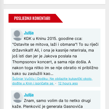
POSLJEDNJI KOMENTARI
Julija
KGK u Kninu 2015. goodine cca:
"Ostavite se mitova, laži i obmana"! To su riječi
državnika!!! Ali, i ona je kasnije reterirala, ma
još isti dan jer je Jakova poslala na
Thompsonov koncert, a sama nije došla. A
nakon toga nitko im se nije obratio ni približno
kako su zaslužili kao...
Šušnjar Vučiću i Dodiku: Ne obilazite kukavički okolo,
dođite u Knin i ispričajte se
·
12 hours ago
Julija
Znam, samo volim da to netko drugi
kaže. Plenković je generala Gasnovića