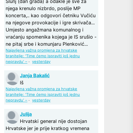
Slunj (dan grada) a odakle je sve za
njega krenulo nizbrdo, poslije MP
koncerta,.. kao odgovori četniku Vučiću
na njegove provokacije i igre skrivača...
Umjesto angažmana komunalnog i
vraćanju spomenika kojega je IS srušio -
ne pitaj srbe i komunjaru Plenković...
Najavljena važna promjena za hrvatske
branitelje: 'Time ćemo ispraviti još jednu
nepravdu' –
·
yesterday
Janja Bakalić
Iš
Najavljena važna promjena za hrvatske
branitelje: 'Time ćemo ispraviti još jednu
nepravdu' –
·
yesterday
Julija
Hrvatski general nije dostojan
Hrvatske jer je prije kratkog vremena