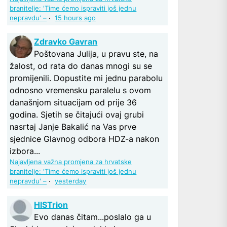
branitelje: 'Time ćemo ispraviti još jednu
nepravdu' –
·
15 hours ago
Zdravko Gavran
Poštovana Julija, u pravu ste, na
žalost, od rata do danas mnogi su se
promijenili. Dopustite mi jednu parabolu
odnosno vremensku paralelu s ovom
današnjom situacijam od prije 36
godina. Sjetih se čitajući ovaj grubi
nasrtaj Janje Bakalić na Vas prve
sjednice Glavnog odbora HDZ-a nakon
izbora...
Najavljena važna promjena za hrvatske
branitelje: 'Time ćemo ispraviti još jednu
nepravdu' –
·
yesterday
HISTrion
Evo danas čitam...poslalo ga u