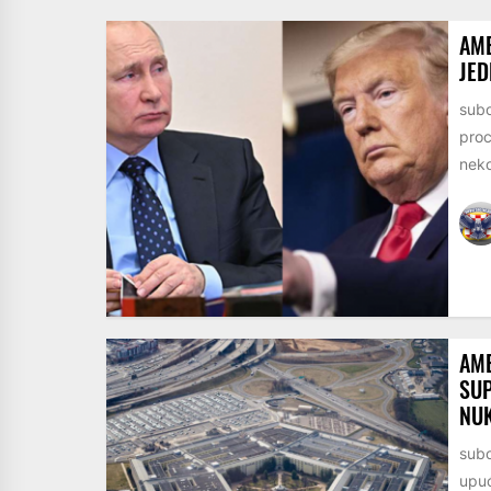
AME
JED
subo
proc
neko
AME
SUP
NU
subo
upuć