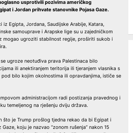
dnoglasno usprotivili pozivima američkog
ipat i Jordan prihvate stanovnike Pojasa Gaze.
i iz Egipta, Jordana, Saudijske Arabije, Katara,
tinske samouprave i Arapske lige su u zajedničkom
 mogao ugroziti stabilnost regije, proširiti sukob i
ra.
se ugroze neotuđiva prava Palestinaca bilo
jama ili anektiranjem teritorija ili tjeranjem vlasnika s
i pod bilo kojim okolnostima ili opravdanjima, ističe se
rumpovom administracijom radi postizanja pravednog i
u temeljenog na rješenju dviju država.
 što je Trump prošlog tjedna rekao da bi Egipat i
 iz Gaze, koju je nazvao “zonom rušenja” nakon 15