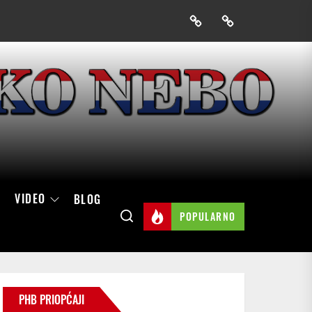
Prijavak
Skini
mobilnu
aplikaciju
Hrvatskog
neba
VIDEO
BLOG
POPULARNO
PHB PRIOPĆAJI