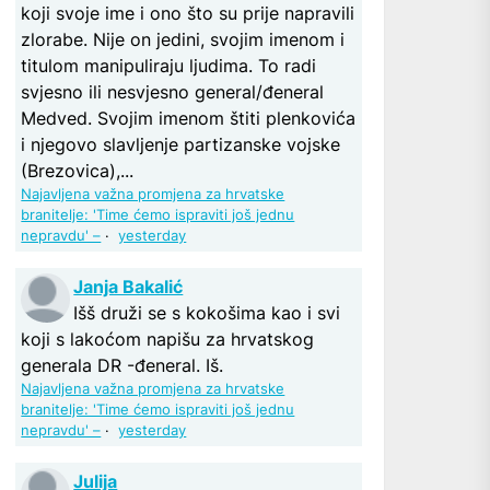
koji svoje ime i ono što su prije napravili
zlorabe. Nije on jedini, svojim imenom i
titulom manipuliraju ljudima. To radi
svjesno ili nesvjesno general/đeneral
Medved. Svojim imenom štiti plenkovića
i njegovo slavljenje partizanske vojske
(Brezovica),...
Najavljena važna promjena za hrvatske
branitelje: 'Time ćemo ispraviti još jednu
nepravdu' –
·
yesterday
Janja Bakalić
Išš druži se s kokošima kao i svi
koji s lakoćom napišu za hrvatskog
generala DR -đeneral. Iš.
Najavljena važna promjena za hrvatske
branitelje: 'Time ćemo ispraviti još jednu
nepravdu' –
·
yesterday
Julija