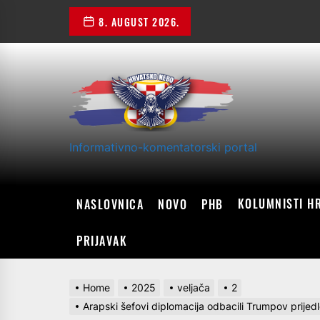
Skip
8. AUGUST 2026.
to
the
content
Informativno-komentatorski portal
KOLUMNISTI H
NASLOVNICA
NOVO
PHB
PRIJAVAK
Home
2025
veljača
2
Arapski šefovi diplomacija odbacili Trumpov prijed