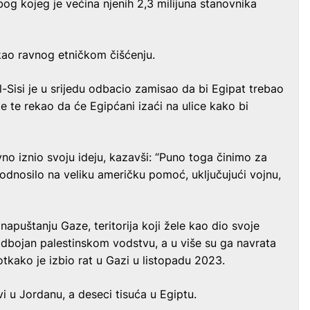
og kojeg je većina njenih 2,3 milijuna stanovnika
i kao ravnog etničkom čišćenju.
-Sisi je u srijedu odbacio zamisao da bi Egipat trebao
e te rekao da će Egipćani izaći na ulice kako bi
o iznio svoju ideju, kazavši: “Puno toga činimo za
o odnosilo na veliku američku pomoć, uključujući vojnu,
napuštanju Gaze, teritorija koji žele kao dio svoje
odbojan palestinskom vodstvu, a u više su ga navrata
tkako je izbio rat u Gazi u listopadu 2023.
vi u Jordanu, a deseci tisuća u Egiptu.