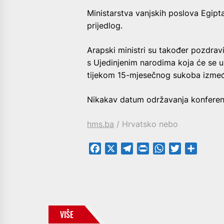
Ministarstva vanjskih poslova Egipt
prijedlog.
Arapski ministri su također pozdrav
s Ujedinjenim narodima koja će se 
tijekom 15-mjesečnog sukoba izmeđ
Nikakav datum održavanja konferenci
hms.ba
/ Hrvatsko nebo
Facebook
X
Telegram
PrintFriendly
WhatsApp
Twitter
Share
VIŠE