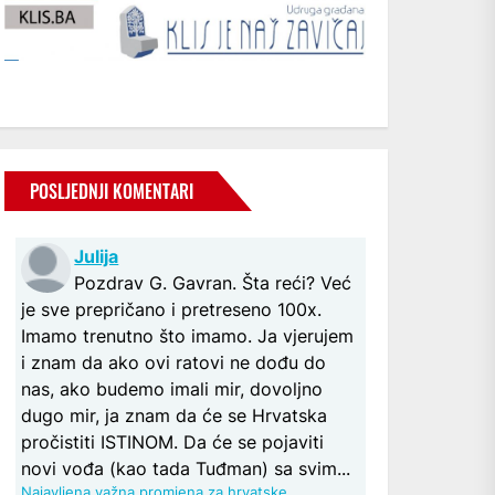
POSLJEDNJI KOMENTARI
Julija
Pozdrav G. Gavran. Šta reći? Već
je sve prepričano i pretreseno 100x.
Imamo trenutno što imamo. Ja vjerujem
i znam da ako ovi ratovi ne dođu do
nas, ako budemo imali mir, dovoljno
dugo mir, ja znam da će se Hrvatska
pročistiti ISTINOM. Da će se pojaviti
novi vođa (kao tada Tuđman) sa svim...
Najavljena važna promjena za hrvatske