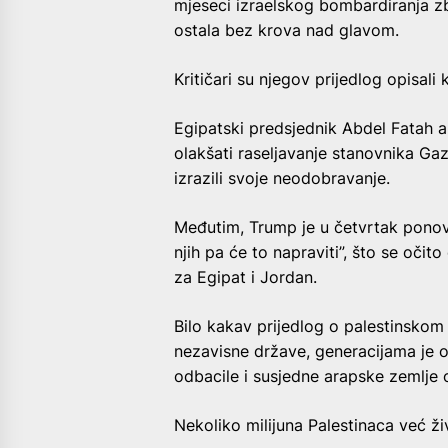
mjeseci izraelskog bombardiranja zb
ostala bez krova nad glavom.
Kritičari su njegov prijedlog opisal
Egipatski predsjednik Abdel Fatah al
olakšati raseljavanje stanovnika Gaz
izrazili svoje neodobravanje.
Međutim, Trump je u četvrtak ponovn
njih pa će to napraviti”, što se očit
za Egipat i Jordan.
Bilo kakav prijedlog o palestinskom 
nezavisne države, generacijama je 
odbacile i susjedne arapske zemlje o
Nekoliko milijuna Palestinaca već ži