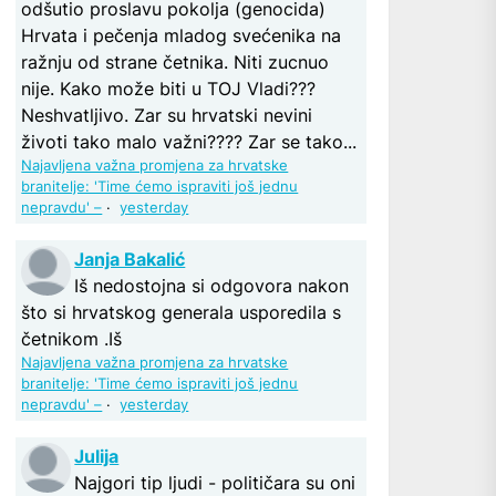
odšutio proslavu pokolja (genocida)
Hrvata i pečenja mladog svećenika na
ražnju od strane četnika. Niti zucnuo
nije. Kako može biti u TOJ Vladi???
Neshvatljivo. Zar su hrvatski nevini
životi tako malo važni???? Zar se tako...
Najavljena važna promjena za hrvatske
branitelje: 'Time ćemo ispraviti još jednu
nepravdu' –
·
yesterday
Janja Bakalić
Iš nedostojna si odgovora nakon
što si hrvatskog generala usporedila s
četnikom .Iš
Najavljena važna promjena za hrvatske
branitelje: 'Time ćemo ispraviti još jednu
nepravdu' –
·
yesterday
Julija
Najgori tip ljudi - političara su oni