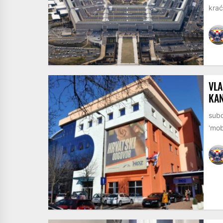
krać
VLA
KAN
subo
'mob