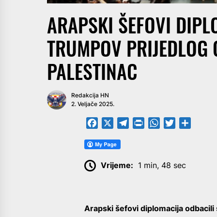
ARAPSKI ŠEFOVI DIPL
TRUMPOV PRIJEDLOG 
PALESTINAC
Redakcija HN
2. Veljače 2025.
Facebook
X
Telegram
PrintFriendly
WhatsApp
Twitter
Share
Vrijeme:
1 min, 48 sec
Arapski šefovi diplomacija odbacili