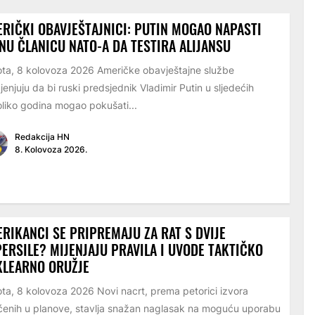
RIČKI OBAVJEŠTAJNICI: PUTIN MOGAO NAPASTI
NU ČLANICU NATO-A DA TESTIRA ALIJANSU
ta, 8 kolovoza 2026 Američke obavještajne službe
jenjuju da bi ruski predsjednik Vladimir Putin u sljedećih
liko godina mogao pokušati...
Redakcija HN
8. Kolovoza 2026.
RIKANCI SE PRIPREMAJU ZA RAT S DVIJE
ERSILE? MIJENJAJU PRAVILA I UVODE TAKTIČKO
KLEARNO ORUŽJE
ta, 8 kolovoza 2026 Novi nacrt, prema petorici izvora
enih u planove, stavlja snažan naglasak na moguću uporabu