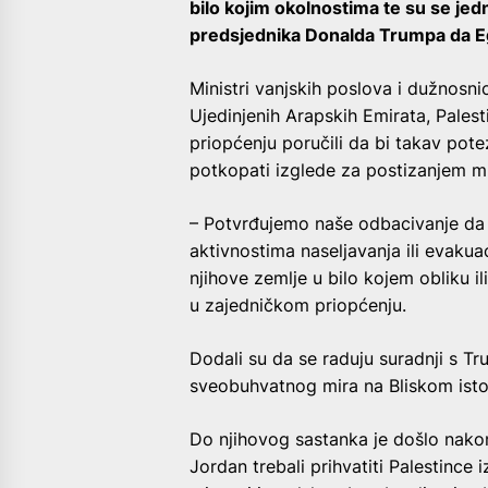
bilo kojim okolnostima te su se je
predsjednika Donalda Trumpa da Eg
Ministri vanjskih poslova i dužnosnic
Ujedinjenih Arapskih Emirata, Pales
priopćenju poručili da bi takav potez
potkopati izglede za postizanjem mi
– Potvrđujemo naše odbacivanje da 
aktivnostima naseljavanja ili evakuaci
njihove zemlje u bilo kojem obliku il
u zajedničkom priopćenju.
Dodali su da se raduju suradnji s T
sveobuhvatnog mira na Bliskom istok
Do njihovog sastanka je došlo nakon
Jordan trebali prihvatiti Palestince