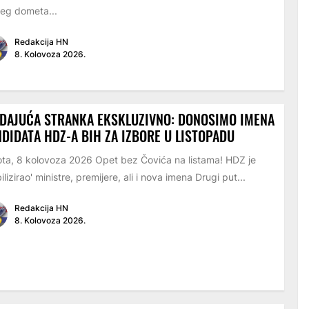
eg dometa...
Redakcija HN
8. Kolovoza 2026.
DAJUĆA STRANKA EKSKLUZIVNO: DONOSIMO IMENA
DIDATA HDZ-A BIH ZA IZBORE U LISTOPADU
ta, 8 kolovoza 2026 Opet bez Čovića na listama! HDZ je
ilizirao' ministre, premijere, ali i nova imena Drugi put...
Redakcija HN
8. Kolovoza 2026.