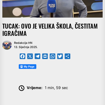
TUCAK: OVO JE VELIKA ŠKOLA, ČESTITAM
IGRAČIMA
Redakcija HN
13. Siječnja 2025.
Facebook
X
Telegram
PrintFriendly
WhatsApp
Twitter
Share
Vrijeme:
1 min, 59 sec