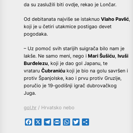
da su zaslužili biti ovdje, rekao je Lončar.
Od debitanata najviše se istaknuo
Vlaho Pavlić
,
koji je u četiri utakmice postigao devet
pogodaka.
– Uz pomoć svih starijih suigrača bilo nam je
lakše. Ne samo meni, nego i
Mari Šušiću
,
Ivuši
Burđelezu
, koji je dao gol Japanu, te
vrataru
Čubraniću
koji je bio na golu savršen i
protiv Španjolske, kao i prvu protiv Gruzije,
poručio je 19-godišnji igrač dubrovačkog
Juga.
gol.hr
/ Hrvatsko nebo
Facebook
X
Telegram
PrintFriendly
WhatsApp
Twitter
Share