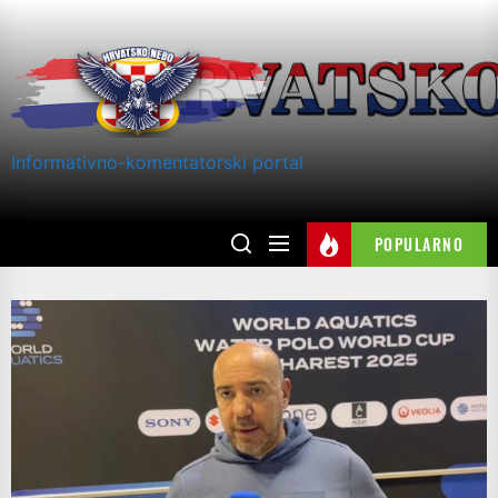
Skip
to
the
content
Informativno-komentatorski portal
POPULARNO