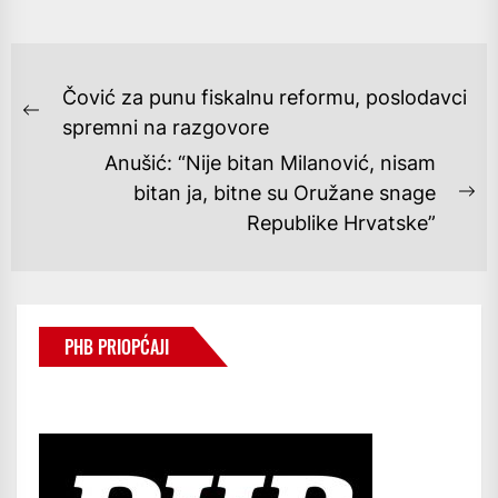
NAVIGACIJA
Čović za punu fiskalnu reformu, poslodavci
OBJAVA
Previous
spremni na razgovore
post:
Anušić: “Nije bitan Milanović, nisam
bitan ja, bitne su Oružane snage
Ne
Republike Hrvatske”
po
PHB PRIOPĆAJI