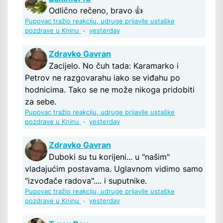
Odlično rečeno, bravo 👍
Pupovac tražio reakciju, udruge prijavile ustaške
pozdrave u Kninu
·
yesterday
Zdravko Gavran
Zacijelo. No čuh tada: Karamarko i
Petrov ne razgovarahu iako se viđahu po
hodnicima. Tako se ne može nikoga pridobiti
za sebe.
Pupovac tražio reakciju, udruge prijavile ustaške
pozdrave u Kninu
·
yesterday
Zdravko Gavran
Duboki su tu korijeni... u "našim"
vladajućim postavama. Uglavnom vidimo samo
"izvođače radova".... i suputnike.
Pupovac tražio reakciju, udruge prijavile ustaške
pozdrave u Kninu
·
yesterday