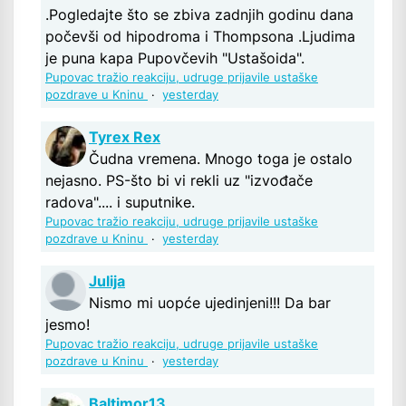
.Pogledajte što se zbiva zadnjih godinu dana
počevši od hipodroma i Thompsona .Ljudima
je puna kapa Pupovčevih "Ustašoida".
Pupovac tražio reakciju, udruge prijavile ustaške
pozdrave u Kninu
·
yesterday
Tyrex Rex
Čudna vremena. Mnogo toga je ostalo
nejasno. PS-što bi vi rekli uz "izvođače
radova".... i suputnike.
Pupovac tražio reakciju, udruge prijavile ustaške
pozdrave u Kninu
·
yesterday
Julija
Nismo mi uopće ujedinjeni!!! Da bar
jesmo!
Pupovac tražio reakciju, udruge prijavile ustaške
pozdrave u Kninu
·
yesterday
Baltimor13