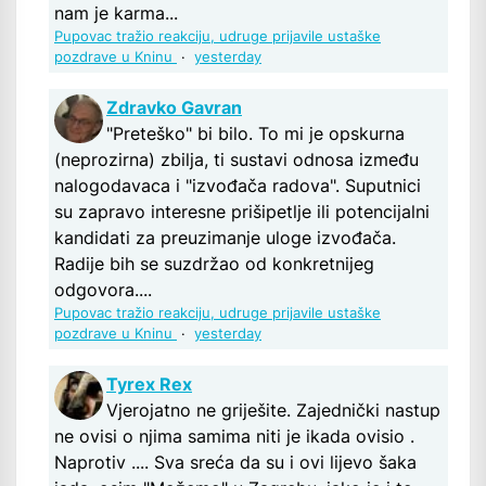
nam je karma...
Pupovac tražio reakciju, udruge prijavile ustaške
pozdrave u Kninu
·
yesterday
Zdravko Gavran
"Preteško" bi bilo. To mi je opskurna
(neprozirna) zbilja, ti sustavi odnosa između
nalogodavaca i "izvođača radova". Suputnici
su zapravo interesne prišipetlje ili potencijalni
kandidati za preuzimanje uloge izvođača.
Radije bih se suzdržao od konkretnijeg
odgovora....
Pupovac tražio reakciju, udruge prijavile ustaške
pozdrave u Kninu
·
yesterday
Tyrex Rex
Vjerojatno ne griješite. Zajednički nastup
ne ovisi o njima samima niti je ikada ovisio .
Naprotiv .... Sva sreća da su i ovi lijevo šaka