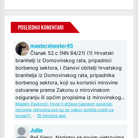
POSLJEDNJI KOMENTARI
mastershooter45
Članak 52.c (NN 84/21) (1) Hrvatski
branitelji iz Domovinskog rata, pripadnici
borbenog sektora, i članovi obitelji hrvatskog
branitelja iz Domovinskog rata, pripadnika
borbenog sektora, koji su korisnici mirovine
ostvarene prema Zakonu o mirovinskom
osiguranju ili općim propisima iz mirovinskog...
Mladen Pavković: Hoće li država napokon povećati
mirovine ratnicima koji su se nakon bojišta vratili na
posao?!
·
18 minutes ago
Julija
Baš lijepo. Nadamo se novim vjetrovima