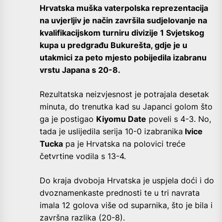
Hrvatska muška vaterpolska reprezentacija
na uvjerljiv je način završila sudjelovanje na
kvalifikacijskom turniru divizije 1 Svjetskog
kupa u predgrađu Bukurešta, gdje je u
utakmici za peto mjesto pobijedila izabranu
vrstu Japana s 20-8.
Rezultatska neizvjesnost je potrajala desetak
minuta, do trenutka kad su Japanci golom što
ga je postigao
Kiyomu Date
poveli s 4-3. No,
tada je uslijedila serija 10-0 izabranika
Ivice
Tucka
pa je Hrvatska na polovici treće
četvrtine vodila s 13-4.
Do kraja dvoboja Hrvatska je uspjela doći i do
dvoznamenkaste prednosti te u tri navrata
imala 12 golova više od suparnika, što je bila i
završna razlika (20-8).