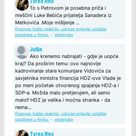
Tyrex Rex
To s Petrovom je posebna priča i
meščini Luke Bebića prijatelja Sanadera iz
Metkovića .Moje mišljenje ...
Pupovac tražio reakciju, udruge prijavile ustaške
pozdrave u Kninu
·
yesterday
Julija
Ako krenemo nabrajati - gdje je uopće
kraj? Da proširim temu: ovo najnovije
kadroviranje stare komunjare Vidovića za
savjetnika ministra financija HDZ-ove Vlade je
po meni početak otvorenog spajanja HDZ-a i
SDP-a. Možda malo pretjerujem, ali samo
malo!! HDZ je velika i moćna stranka - da
nema...
Pupovac tražio reakciju, udruge prijavile ustaške
pozdrave u Kninu
·
yesterday
Tyrex Rex