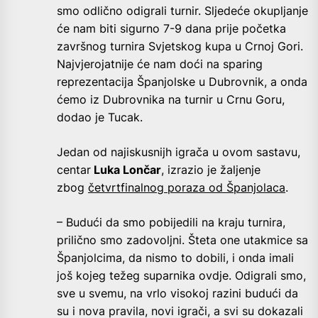
smo odlično odigrali turnir. Sljedeće okupljanje
će nam biti sigurno 7-9 dana prije početka
završnog turnira Svjetskog kupa u Crnoj Gori.
Najvjerojatnije će nam doći na sparing
reprezentacija Španjolske u Dubrovnik, a onda
ćemo iz Dubrovnika na turnir u Crnu Goru,
dodao je Tucak.
Jedan od najiskusnijh igrača u ovom sastavu,
centar
Luka Lončar
, izrazio je žaljenje
zbog
četvrtfinalnog poraza od Španjolaca
.
– Budući da smo pobijedili na kraju turnira,
prilično smo zadovoljni. Šteta one utakmice sa
Španjolcima, da nismo to dobili, i onda imali
još kojeg težeg suparnika ovdje. Odigrali smo,
sve u svemu, na vrlo visokoj razini budući da
su i nova pravila, novi igrači, a svi su dokazali