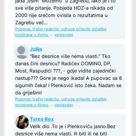
jada ,osim "Možemo" u Zagrebu, iako je i to
sve više pitanje. Pobjeda HDZ-a nikada od
2000 nije srećom ovisila o rezultatima u
Zagrebu već...
Pupovac tražio reakciju, udruge prijavile ustaške
pozdrave u Kninu
·
yesterday
Julija
"Bez desnice više nema vlasti." Tko
danas čini desnicu? Radićev DOMiNO, DP,
Most, Raspudići ???, - gdje vidite zajednički
nastup??? Gore je nego ikada! A pupovac sa 8
sigurnih čeka! I Plenković isto čeka. Nadam se
da griješim!
Pupovac tražio reakciju, udruge prijavile ustaške
pozdrave u Kninu
·
yesterday
Tyrex Rex
Velik dio .To je i Plenkoviću jasno.Bez
desnice više nema vlasti. Ili biti ili ne biti