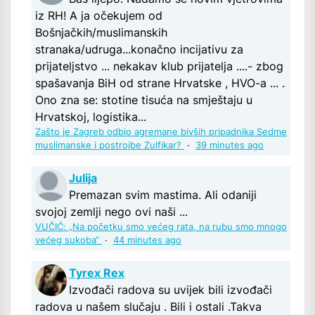
iz RH! A ja očekujem od
Bošnjačkih/muslimanskih
stranaka/udruga...konačno incijativu za
prijateljstvo ... nekakav klub prijatelja ....- zbog
spašavanja BiH od strane Hrvatske , HVO-a ... .
Ono zna se: stotine tisuća na smještaju u
Hrvatskoj, logistika...
Zašto je Zagreb odbio agremane bivših pripadnika Sedme
muslimanske i postrojbe Zulfikar?
·
39 minutes ago
Julija
Premazan svim mastima. Ali odaniji
svojoj zemlji nego ovi naši ...
VUČIĆ: „Na početku smo većeg rata, na rubu smo mnogo
većeg sukoba“
·
44 minutes ago
Tyrex Rex
Izvođači radova su uvijek bili izvođači
radova u našem slučaju . Bili i ostali .Takva