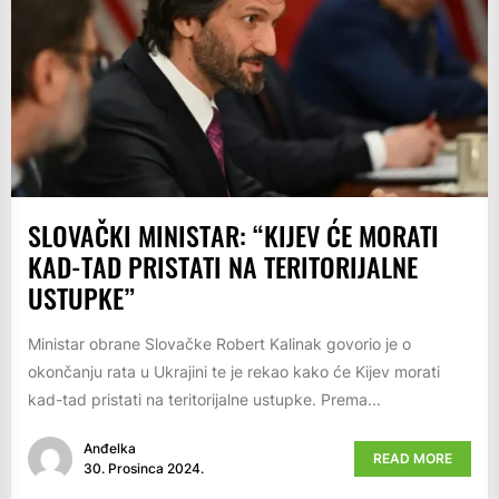
SLOVAČKI MINISTAR: “KIJEV ĆE MORATI
KAD-TAD PRISTATI NA TERITORIJALNE
USTUPKE”
Ministar obrane Slovačke Robert Kalinak govorio je o
okončanju rata u Ukrajini te je rekao kako će Kijev morati
kad-tad pristati na teritorijalne ustupke. Prema...
Anđelka
READ MORE
30. Prosinca 2024.