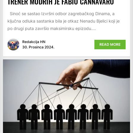
TRENER MODRIH JE FABIO CANNAVARO
Sinoć se sastao Izvršni odbor zagrebačkog Dinama, a
ključna odluka sastanka bila je otkaz Nenadu Bjelici koji je
po drugi puta završio maksimirsku epizodu....
Redakcija HN
READ MORE
30. Prosinca 2024.