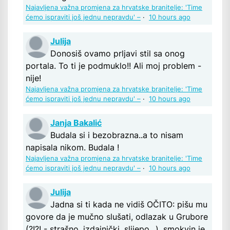
Najavljena važna promjena za hrvatske branitelje: 'Time
ćemo ispraviti još jednu nepravdu' –
·
10 hours ago
Julija
Donosiš ovamo prljavi stil sa onog
portala. To ti je podmuklo!! Ali moj problem -
nije!
Najavljena važna promjena za hrvatske branitelje: 'Time
ćemo ispraviti još jednu nepravdu' –
·
10 hours ago
Janja Bakalić
Budala si i bezobrazna..a to nisam
napisala nikom. Budala !
Najavljena važna promjena za hrvatske branitelje: 'Time
ćemo ispraviti još jednu nepravdu' –
·
10 hours ago
Julija
Jadna si ti kada ne vidiš OČITO: pišu mu
govore da je mučno slušati, odlazak u Grubore
(?!?! - strašno, izdajnički, slijepo...), smokvin je