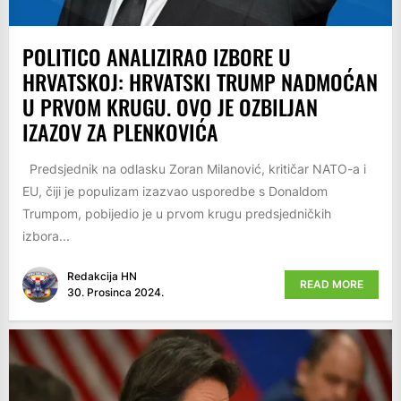
POLITICO ANALIZIRAO IZBORE U
HRVATSKOJ: HRVATSKI TRUMP NADMOĆAN
U PRVOM KRUGU. OVO JE OZBILJAN
IZAZOV ZA PLENKOVIĆA
Predsjednik na odlasku Zoran Milanović, kritičar NATO-a i
EU, čiji je populizam izazvao usporedbe s Donaldom
Trumpom, pobijedio je u prvom krugu predsjedničkih
izbora...
Redakcija HN
READ MORE
30. Prosinca 2024.