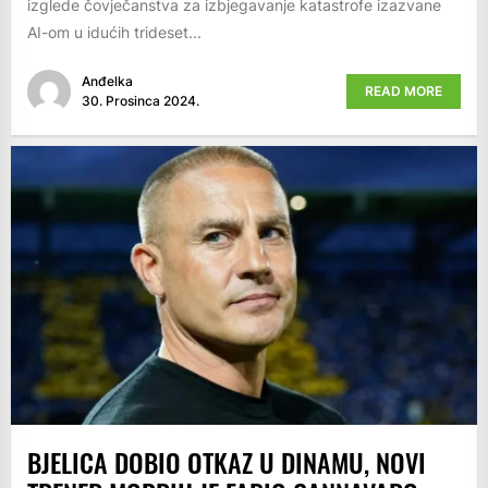
izglede čovječanstva za izbjegavanje katastrofe izazvane
AI-om u idućih trideset...
Anđelka
READ MORE
30. Prosinca 2024.
BJELICA DOBIO OTKAZ U DINAMU, NOVI