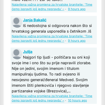
Najavljena važna promjena za hrvatske branitelje: 'Time
ćemo ispraviti još jednu nepravdu' –
·
9 hours ago
Janja Bakalić
Iš nedostojna si odgovora nakon što si
hrvatskog generala usporedila s četnikom .Iš
Najavljena važna promjena za hrvatske branitelje: 'Time
ćemo ispraviti još jednu nepravdu' –
·
9 hours ago
Julija
Najgori tip ljudi - političara su oni koji
svoje ime i ono što su prije napravili zlorabe.
Nije on jedini, svojim imenom i titulom
manipuliraju ljudima. To radi svjesno ili
nesvjesno general/đeneral Medved. Svojim
imenom štiti plenkovića i njegovo slavljenje
partizanske vojske (Brezovica),...
Najavljena važna promjena za hrvatske branitelje: 'Time
ćemo ispraviti još jednu nepravdu' –
·
10 hours ago