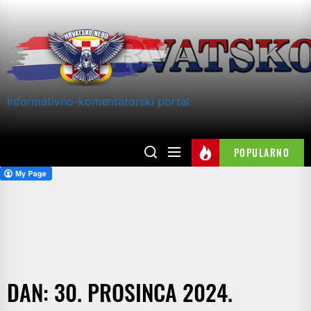
Skip
to
the
content
Informativno-komentatorski portal
POPULARNO
DAN:
30. PROSINCA 2024.