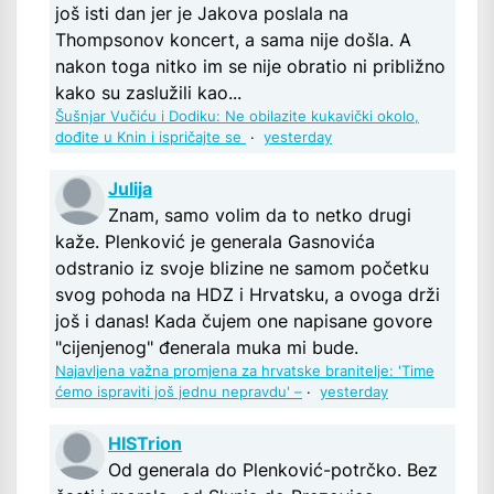
još isti dan jer je Jakova poslala na
Thompsonov koncert, a sama nije došla. A
nakon toga nitko im se nije obratio ni približno
kako su zaslužili kao...
Šušnjar Vučiću i Dodiku: Ne obilazite kukavički okolo,
dođite u Knin i ispričajte se
·
yesterday
Julija
Znam, samo volim da to netko drugi
kaže. Plenković je generala Gasnovića
odstranio iz svoje blizine ne samom početku
svog pohoda na HDZ i Hrvatsku, a ovoga drži
još i danas! Kada čujem one napisane govore
"cijenjenog" đenerala muka mi bude.
Najavljena važna promjena za hrvatske branitelje: 'Time
ćemo ispraviti još jednu nepravdu' –
·
yesterday
HISTrion
Od generala do Plenković-potrčko. Bez