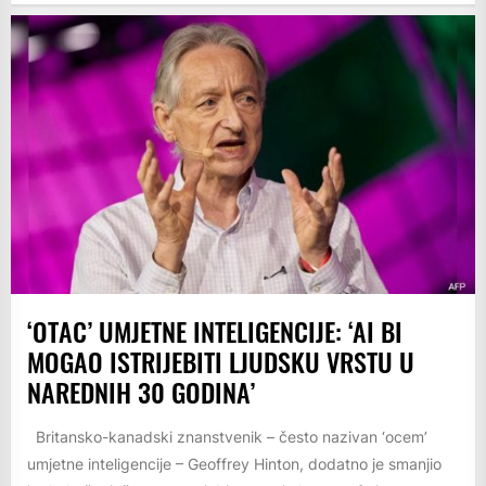
‘OTAC’ UMJETNE INTELIGENCIJE: ‘AI BI
MOGAO ISTRIJEBITI LJUDSKU VRSTU U
NAREDNIH 30 GODINA’
Britansko-kanadski znanstvenik – često nazivan ‘ocem’
umjetne inteligencije – Geoffrey Hinton, dodatno je smanjio