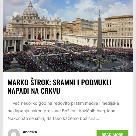
MARKO ŠTROK: SRAMNI I PODMUKLI
NAPADI NA CRKVU
Već nekoliko godina redovito pratim medije i medijska
naklapanja nakon proslave Božića i božićnih blagdana.
Nakon što se smiri, da tako kažemo božićna...
Anđelka
READ MORE