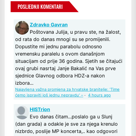
POSLJEDNJI KOMENTARI
Zdravko Gavran
Poštovana Julija, u pravu ste, na žalost,
od rata do danas mnogi su se promijenili.
Dopustite mi jednu parabolu odnosno
vremensku paralelu s ovom današnjom
situacijam od prije 36 godina. Sjetih se čitajući
ovaj grubi nasrtaj Janje Bakalić na Vas prve
sjednice Glavnog odbora HDZ-a nakon
izbora...
Najavljena važna promjena za hrvatske branitelje: 'Time
ćemo ispraviti još jednu nepravdu' –
·
4 hours ago
HISTrion
Evo danas čitam...poslalo ga u Slunj
(dan grada) a odakle je sve za njega krenulo
nizbrdo, poslije MP koncerta,.. kao odgovori