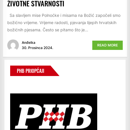
ŽIVOTNE STVARNOSTI
Sa slavljem mise Polnoćke i misama na Božić započeli smo
božićno vrijeme. Vrijeme radosti, pjevanja lijepih hrvatskih
božićnih pjesama. Često se pitamo što je...
Anđelka
READ MORE
30. Prosinca 2024.
PHB PRIOPĆAJI