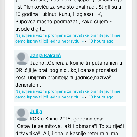
list Plenkoviću za sve što ovaj radi. Stigli su u
10 godina i ukinuti kunu, i izglasati IK, i
Pupovca masno podmazati, kako čujem -
uvode digit....
Najavljena važna promjena za hrvatske branitelje: 'Time
ćemo ispraviti još jednu nepravdu' –
·
10 hours ago
Janja Bakalić
Jadno...Generala koji je tri puta ranjen u
DR ,čiji je brat poginio ..koji danas pronalazi
kosti ubijenih branitelja ti ,jadnice,nazivaš
đeneralom.
Najavljena važna promjena za hrvatske branitelje: 'Time
ćemo ispraviti još jednu nepravdu' –
·
10 hours ago
Julija
KGK u Kninu 2015. goodine cca:
"Ostavite se mitova, laži i obmana"! To su riječi
državnika!!! Ali, i ona je kasnije reterirala, ma