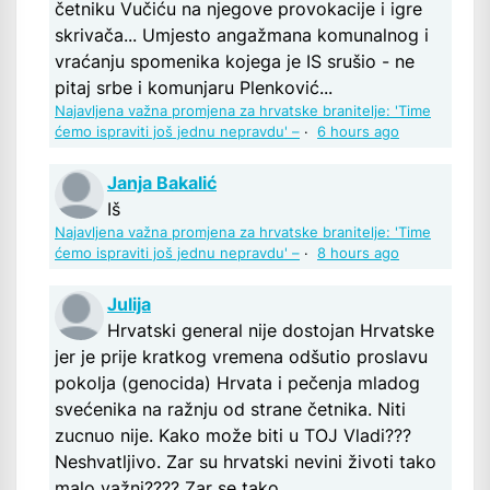
četniku Vučiću na njegove provokacije i igre
skrivača... Umjesto angažmana komunalnog i
vraćanju spomenika kojega je IS srušio - ne
pitaj srbe i komunjaru Plenković...
Najavljena važna promjena za hrvatske branitelje: 'Time
ćemo ispraviti još jednu nepravdu' –
·
6 hours ago
Janja Bakalić
Iš
Najavljena važna promjena za hrvatske branitelje: 'Time
ćemo ispraviti još jednu nepravdu' –
·
8 hours ago
Julija
Hrvatski general nije dostojan Hrvatske
jer je prije kratkog vremena odšutio proslavu
pokolja (genocida) Hrvata i pečenja mladog
svećenika na ražnju od strane četnika. Niti
zucnuo nije. Kako može biti u TOJ Vladi???
Neshvatljivo. Zar su hrvatski nevini životi tako
malo važni???? Zar se tako...