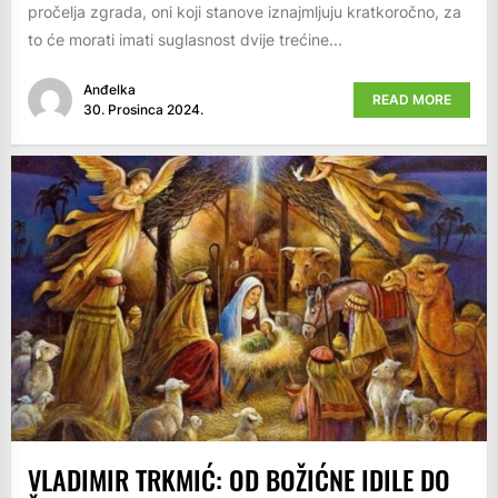
pročelja zgrada, oni koji stanove iznajmljuju kratkoročno, za
to će morati imati suglasnost dvije trećine...
Anđelka
READ MORE
30. Prosinca 2024.
VLADIMIR TRKMIĆ: OD BOŽIĆNE IDILE DO