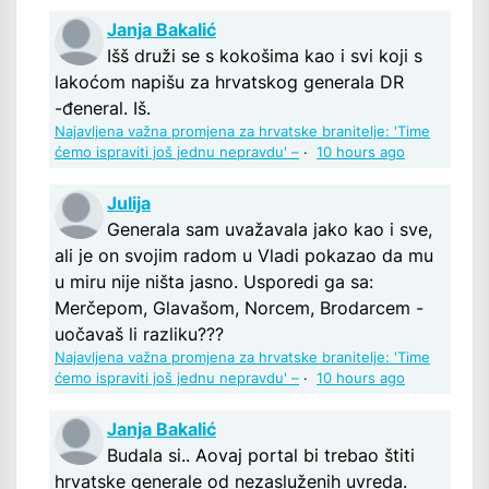
Janja Bakalić
Išš druži se s kokošima kao i svi koji s
lakoćom napišu za hrvatskog generala DR
-đeneral. Iš.
Najavljena važna promjena za hrvatske branitelje: 'Time
ćemo ispraviti još jednu nepravdu' –
·
10 hours ago
Julija
Generala sam uvažavala jako kao i sve,
ali je on svojim radom u Vladi pokazao da mu
u miru nije ništa jasno. Usporedi ga sa:
Merčepom, Glavašom, Norcem, Brodarcem -
uočavaš li razliku???
Najavljena važna promjena za hrvatske branitelje: 'Time
ćemo ispraviti još jednu nepravdu' –
·
10 hours ago
Janja Bakalić
Budala si.. Aovaj portal bi trebao štiti
hrvatske generale od nezasluženih uvreda.