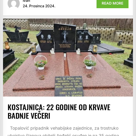
Ivan
READ MORE
24. Prosinca 2024.
KOSTAJNICA: 22 GODINE OD KRVAVE
BADNJE VEČERI
Topalović pripadnik vehabijske zajednice, za trostruko
ubojstvo članova obitelji Anđelić osuđen je na 35 godina