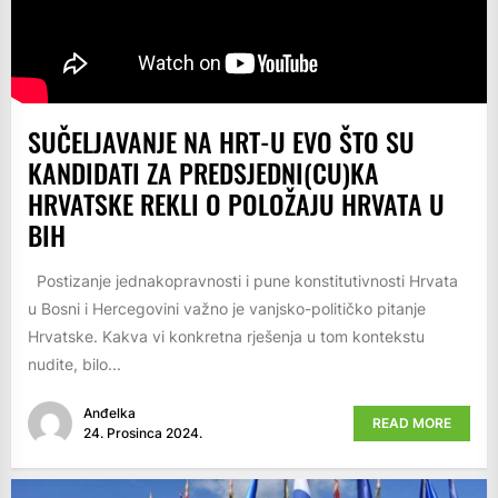
SUČELJAVANJE NA HRT-U EVO ŠTO SU
KANDIDATI ZA PREDSJEDNI(CU)KA
HRVATSKE REKLI O POLOŽAJU HRVATA U
BIH
Postizanje jednakopravnosti i pune konstitutivnosti Hrvata
u Bosni i Hercegovini važno je vanjsko-političko pitanje
Hrvatske. Kakva vi konkretna rješenja u tom kontekstu
nudite, bilo...
Anđelka
READ MORE
24. Prosinca 2024.