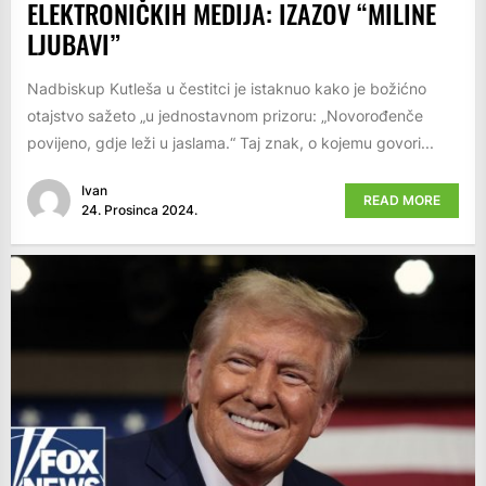
ELEKTRONIČKIH MEDIJA: IZAZOV “MILINE
LJUBAVI”
Nadbiskup Kutleša u čestitci je istaknuo kako je božićno
otajstvo sažeto „u jednostavnom prizoru: „Novorođenče
povijeno, gdje leži u jaslama.“ Taj znak, o kojemu govori...
Ivan
READ MORE
24. Prosinca 2024.