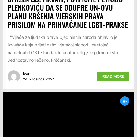
PLENKOVIĆU DA SE ODUPRE UN-OVU
PLANU KRŠENJA VJERSKIH PRAVA
PRISILOM NA PRIHVAĆANJE LGBT-PRAKSE
"Vijeće za ljudska prava Ujedinjenih naroda objavilo je
izvješće koje prijeti našoj vjerskoj slobodi, nastojeći
nametnuti LGBT standarde unutar religijskog konteksta.
Jednostavno rečeno, kršćanski...
Ivan
READ MORE
24. Prosinca 2024.