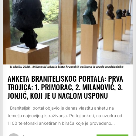
ANKETA BRANITELJSKOG PORTALA: PRVA
TROJICA: 1. PRIMORAC, 2. MILANOVIĆ, 3.
JONJIĆ, KOJI JE U NAGLOM USPONU
Braniteljski portal objavio je danas vlastitu anketu na
temelju najnovijeg istraživanja. Po toj anketi, na uzorku od
1100 telefonski anketiranih birača koje je provedeno...