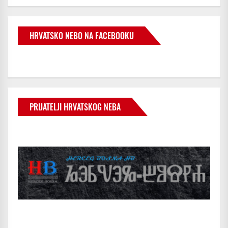
HRVATSKO NEBO NA FACEBOOKU
PRIJATELJI HRVATSKOG NEBA