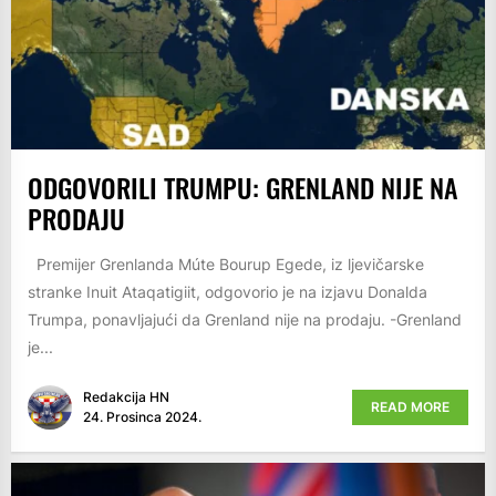
ODGOVORILI TRUMPU: GRENLAND NIJE NA
PRODAJU
Premijer Grenlanda Múte Bourup Egede, iz ljevičarske
stranke Inuit Ataqatigiit, odgovorio je na izjavu Donalda
Trumpa, ponavljajući da Grenland nije na prodaju. -Grenland
je...
Redakcija HN
READ MORE
24. Prosinca 2024.