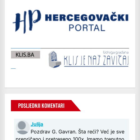
POSLJEDNJI KOMENTARI
Julija
Pozdrav G. Gavran. Šta reći? Već je sve
prepričano i pretreseno 100x. Imamo trenutno