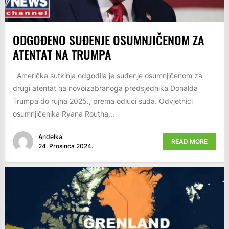
ODGOĐENO SUĐENJE OSUMNJIČENOM ZA
ATENTAT NA TRUMPA
Američka sutkinja odgodila je suđenje osumnjičenom za
drugi atentat na novoizabranoga predsjednika Donalda
Trumpa do rujna 2025., prema odluci suda. Odvjetnici
osumnjičenika Ryana Routha...
Anđelka
READ MORE
24. Prosinca 2024.