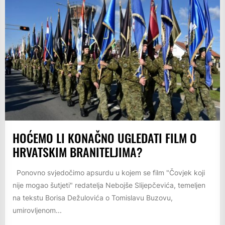
HOĆEMO LI KONAČNO UGLEDATI FILM O
HRVATSKIM BRANITELJIMA?
Ponovno svjedočimo apsurdu u kojem se film "Čovjek koji
nije mogao šutjeti" redatelja Nebojše Slijepčevića, temeljen
na tekstu Borisa Dežulovića o Tomislavu Buzovu,
umirovljenom...