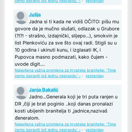
ćemo ispraviti još jednu nepravdu' –
·
yesterday
Julija
Jadna si ti kada ne vidiš OČITO: pišu mu
govore da je mučno slušati, odlazak u Grubore
(?!?! - strašno, izdajnički, slijepo...), smokvin je
list Plenkoviću za sve što ovaj radi. Stigli su u
10 godina i ukinuti kunu, i izglasati IK, i
Pupovca masno podmazati, kako čujem -
uvode digit....
Najavljena važna promjena za hrvatske branitelje: 'Time
ćemo ispraviti još jednu nepravdu' –
·
yesterday
Janja Bakalić
Jadno...Generala koji je tri puta ranjen u
DR ,čiji je brat poginio ..koji danas pronalazi
kosti ubijenih branitelja ti ,jadnice,nazivaš
đeneralom.
Najavljena važna promjena za hrvatske branitelje: 'Time
ćemo ispraviti još jednu nepravdu' –
·
yesterday