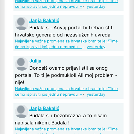
Najavljena važna promjena za hrvatske branitelje: 'Time
ćemo ispraviti još jednu nepravdu' –
·
yesterday
Janja Bakalić
Budala si.. Aovaj portal bi trebao štiti
hrvatske generale od nezasluženih uvreda.
Najavljena važna promjena za hrvatske branitelje: 'Time
ćemo ispraviti još jednu nepravdu' –
·
yesterday
Julija
Donosiš ovamo prljavi stil sa onog
portala. To ti je podmuklo!! Ali moj problem -
nije!
Najavljena važna promjena za hrvatske branitelje: 'Time
ćemo ispraviti još jednu nepravdu' –
·
yesterday
Janja Bakalić
Budala si i bezobrazna..a to nisam
napisala nikom. Budala !
Najavljena važna promjena za hrvatske branitelje: 'Time