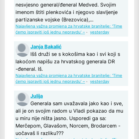
nesvjesno general/đeneral Medved. Svojim
imenom štiti plenkovića i njegovo slavljenje
partizanske vojske (Brezovica),...
Najavljena važna promjena za hrvatske branitelje: 'Time
ćemo ispraviti još jednu nepravdu' –
·
yesterday
Janja Bakalić
Išš druži se s kokošima kao i svi koji s
lakoćom napišu za hrvatskog generala DR
-đeneral. Iš.
Najavljena važna promjena za hrvatske branitelje: 'Time
ćemo ispraviti još jednu nepravdu' –
·
yesterday
Julija
Generala sam uvažavala jako kao i sve,
ali je on svojim radom u Vladi pokazao da mu
u miru nije ništa jasno. Usporedi ga sa:
Merčepom, Glavašom, Norcem, Brodarcem -
uočavaš li razliku???