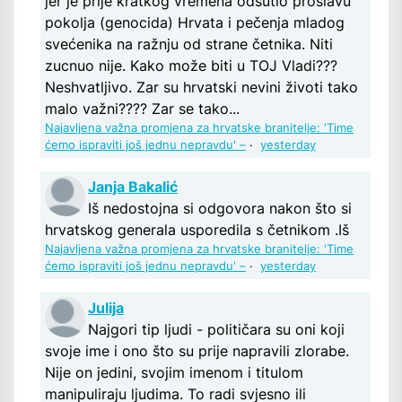
jer je prije kratkog vremena odšutio proslavu
pokolja (genocida) Hrvata i pečenja mladog
svećenika na ražnju od strane četnika. Niti
zucnuo nije. Kako može biti u TOJ Vladi???
Neshvatljivo. Zar su hrvatski nevini životi tako
malo važni???? Zar se tako...
Najavljena važna promjena za hrvatske branitelje: 'Time
ćemo ispraviti još jednu nepravdu' –
·
yesterday
Janja Bakalić
Iš nedostojna si odgovora nakon što si
hrvatskog generala usporedila s četnikom .Iš
Najavljena važna promjena za hrvatske branitelje: 'Time
ćemo ispraviti još jednu nepravdu' –
·
yesterday
Julija
Najgori tip ljudi - političara su oni koji
svoje ime i ono što su prije napravili zlorabe.
Nije on jedini, svojim imenom i titulom
manipuliraju ljudima. To radi svjesno ili