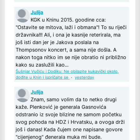
Julija
KGK u Kninu 2015. goodine cca:
"Ostavite se mitova, laži i obmana"! To su riječi
državnika!!! Ali, i ona je kasnije reterirala, ma
još isti dan jer je Jakova poslala na
Thompsonov koncert, a sama nije došla. A
nakon toga nitko im se nije obratio ni približno
kako su zaslužili kao...
Šušnjar Vučiću i Dodiku: Ne obilazite kukavički okolo,
dođite u Knin i ispričajte se
·
yesterday
Julija
Znam, samo volim da to netko drugi
kaže. Plenković je generala Gasnovića
odstranio iz svoje blizine ne samom početku
svog pohoda na HDZ i Hrvatsku, a ovoga drži
još i danas! Kada čujem one napisane govore
"cijenjenog" đenerala muka mi bude.