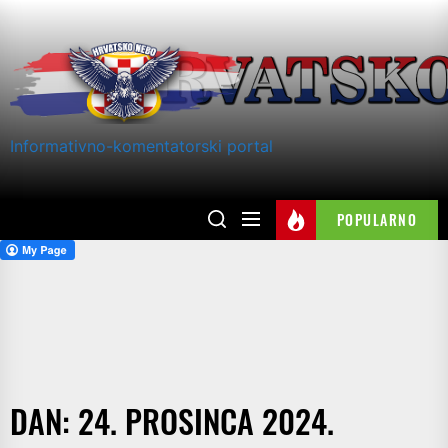
Skip
to
the
content
Informativno-komentatorski portal
POPULARNO
DAN:
24. PROSINCA 2024.