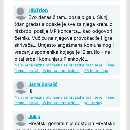
HISTrion
Evo danas čitam...poslalo ga u Slunj
(dan grada) a odakle je sve za njega krenulo
nizbrdo, poslije MP koncerta,.. kao odgovori
četniku Vučiću na njegove provokacije i igre
skrivača... Umjesto angažmana komunalnog i
vraćanju spomenika kojega je IS srušio - ne
pitaj srbe i komunjaru Plenković...
Najavljena važna promjena za hrvatske branitelje: 'Time
ćemo ispraviti još jednu nepravdu' –
·
23 hours ago
Janja Bakalić
Iš
Najavljena važna promjena za hrvatske branitelje: 'Time
ćemo ispraviti još jednu nepravdu' –
·
yesterday
Julija
Hrvatski general nije dostojan Hrvatske