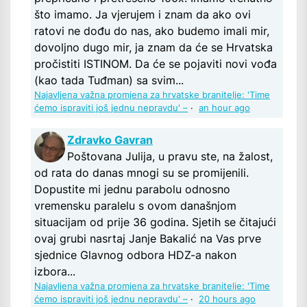
što imamo. Ja vjerujem i znam da ako ovi
ratovi ne dođu do nas, ako budemo imali mir,
dovoljno dugo mir, ja znam da će se Hrvatska
pročistiti ISTINOM. Da će se pojaviti novi vođa
(kao tada Tuđman) sa svim...
Najavljena važna promjena za hrvatske branitelje: 'Time
ćemo ispraviti još jednu nepravdu' –
·
an hour ago
Zdravko Gavran
Poštovana Julija, u pravu ste, na žalost,
od rata do danas mnogi su se promijenili.
Dopustite mi jednu parabolu odnosno
vremensku paralelu s ovom današnjom
situacijam od prije 36 godina. Sjetih se čitajući
ovaj grubi nasrtaj Janje Bakalić na Vas prve
sjednice Glavnog odbora HDZ-a nakon
izbora...
Najavljena važna promjena za hrvatske branitelje: 'Time
ćemo ispraviti još jednu nepravdu' –
·
20 hours ago