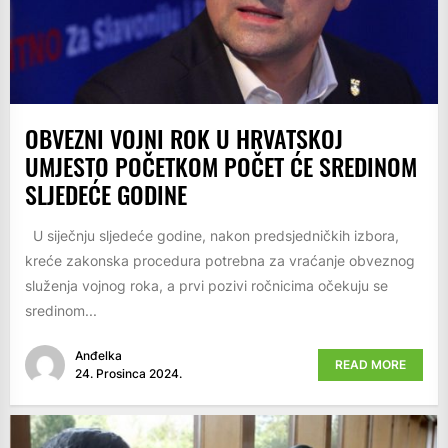
OBVEZNI VOJNI ROK U HRVATSKOJ
UMJESTO POČETKOM POČET ĆE SREDINOM
SLJEDEĆE GODINE
U siječnju sljedeće godine, nakon predsjedničkih izbora,
kreće zakonska procedura potrebna za vraćanje obveznog
služenja vojnog roka, a prvi pozivi ročnicima očekuju se
sredinom...
Anđelka
READ MORE
24. Prosinca 2024.