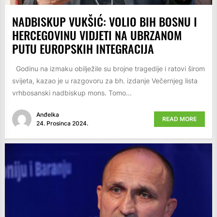
NADBISKUP VUKŠIĆ: VOLIO BIH BOSNU I
HERCEGOVINU VIDJETI NA UBRZANOM
PUTU EUROPSKIH INTEGRACIJA
Godinu na izmaku obilježile su brojne tragedije i ratovi širom
svijeta, kazao je u razgovoru za bh. izdanje Večernjeg lista
vrhbosanski nadbiskup mons. Tomo...
Anđelka
READ MORE
24. Prosinca 2024.