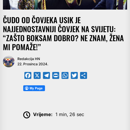
ČUDO OD ČOVJEKA USIK JE
NAJJEDNOSTAVNIJI ČOVJEK NA SVIJETU:
“ZAŠTO BOKSAM DOBRO? NE ZNAM, ŽENA
MI POMAŽE!”
Redakcija HN
22. Prosinca 2024.
Facebook
X
Telegram
PrintFriendly
WhatsApp
Twitter
Share
Vrijeme:
1 min, 26 sec