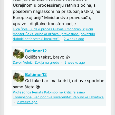
Ukrajinom u procesuiranju ratnih zločina, s
posebnim naglaskom na pristupanje Ukrajine
Europskoj uniji" Ministarstvo pravosuđa,
uprave i digitalne transformacije
Ivica Šola: Sudski proces Glavašu montiran, ključni
monter Šeks, duboka država i pravosuđe „pokazuju
duboki antihrvatski karakter“
·
2 weeks ago
Baltimor12
Odličan tekst, bravo 👍
Davor Velnić: Zokija na gredu
·
2 weeks ago
Baltimor12
Od tuke bar ima koristi, od ove spodobe
samo šteta 😎
Profesorica Renata Kolombo ne kritizira samo
Thompsona, već podriva suverenitet Republike Hrvatske
·
2 weeks ago