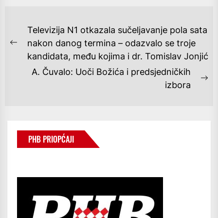
NAVIGACIJA
Televizija N1 otkazala sučeljavanje pola sata
OBJAVA
nakon danog termina – odazvalo se troje
Previous
kandidata, među kojima i dr. Tomislav Jonjić
post:
A. Čuvalo: Uoči Božića i predsjedničkih
Ne
izbora
po
PHB PRIOPĆAJI