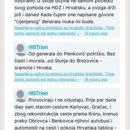
odstranio iz svoje blizine ne samom početku
svog pohoda na HDZ i Hrvatsku, a ovoga drži
još i danas! Kada čujem one napisane govore
"cijenjenog" đenerala muka mi bude.
Najavljena važna promjena za hrvatske branitelje: 'Time
ćemo ispraviti još jednu nepravdu' –
·
15 hours ago
HISTrion
Od generala do Plenković-potrčko. Bez
časti i morala...od Slunja do Brezovice -
sramote i Hrvata.
Najavljena važna promjena za hrvatske branitelje: 'Time
ćemo ispraviti još jednu nepravdu' –
·
16 hours ago
HISTrion
Provociraju i ne odustaju. Prije par dana
išao sam starom cestom Karlovac, Gračac, i
zbog rekonstrukcije ceste prema Kninu, krenuo
preko Obrovca i Benkovca-njihovi autobusi i
automobili na cesti i pokoja Hrvatska tablica -