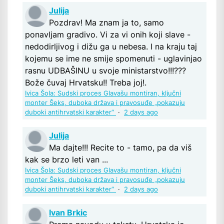
Julija
Pozdrav! Ma znam ja to, samo
ponavljam gradivo. Vi za vi onih koji slave -
nedodirljivog i dižu ga u nebesa. I na kraju taj
kojemu se ime ne smije spomenuti - uglavinjao
rasnu UDBAŠINU u svoje ministarstvo!!!???
Bože čuvaj Hrvatsku!! Treba joj!.
Ivica Šola: Sudski proces Glavašu montiran, ključni
monter Šeks, duboka država i pravosuđe „pokazuju
duboki antihrvatski karakter“
·
2 days ago
Julija
Ma dajte!!! Recite to - tamo, pa da viš
kak se brzo leti van ...
Ivica Šola: Sudski proces Glavašu montiran, ključni
monter Šeks, duboka država i pravosuđe „pokazuju
duboki antihrvatski karakter“
·
2 days ago
Ivan Brkic