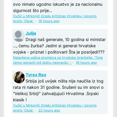
ovo nimalo ugodno iskustvo je za nacionalnu
sigurnost što prije...
Vučić u Mrkonjić Gradu kritizirao Hrvatsku i govorio
protiv ‘Oluje’
·
16 hours ago
Julija
Dragi naš generale, 10 godina si ministar
..., ćemu žurba? Jedini si general hrvatske
vojske - priznat i poštovan! Šta je posrijedi???
Najavljena važna promjena za hrvatske branitelje: 'Time
ćemo ispraviti još jednu nepravdu' –
·
18 hours ago
Tyrex Rex
Srbija još uvijek ništa nije naučila iz tog
rata ni nakon 31 godine. Srušeni su im snovi o
"Velikoj Srbiji" zahvaljujući Hrvatima .Srpski
klasik !
Vučić u Mrkonjić Gradu kritizirao Hrvatsku i govorio
protiv ‘Oluje’
·
22 hours ago