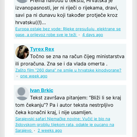
Prema navodu u tekstu, Hrvatska je
izvanopasnosti, jer ni riječi o rijekama, dravi,
savi pa ni dunavu koji također protječe kroz
hrvatsku((!)…
Europa ostaje bez vode: Rijeke presušuju, elektrane se
gase, a prijevoz robe sve je teži
·
4 days ago
Tyrex Rex
Točno se zna na račun čijeg ministarstva
ili proračuna. Zna se i da vlada omerta .
Zašto film “260 dana” ne smije u hrvatske kinodvorane?
·
one week ago
Ivan Brkic
Tekst završava pitanjem: “Bliži li se kraj
tom čekanju”? Pa i autor teksta nestrpljivo
čeka konačni kraj, i nije usamljen.
Sarajevski safari Njemačke novine: Vučić je bio na
židovskom groblju tijekom rata, odakle je pucano na
Sarajevo
·
2 weeks ago