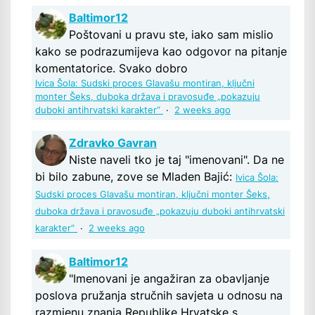
Baltimor12
Poštovani u pravu ste, iako sam mislio
kako se podrazumijeva kao odgovor na pitanje
komentatorice. Svako dobro
Ivica Šola: Sudski proces Glavašu montiran, ključni
monter Šeks, duboka država i pravosuđe „pokazuju
duboki antihrvatski karakter“
·
2 weeks ago
Zdravko Gavran
Niste naveli tko je taj "imenovani". Da ne
bi bilo zabune, zove se Mladen Bajić:
Ivica Šola:
Sudski proces Glavašu montiran, ključni monter Šeks,
duboka država i pravosuđe „pokazuju duboki antihrvatski
karakter“
·
2 weeks ago
Baltimor12
"Imenovani je angažiran za obavljanje
poslova pružanja stručnih savjeta u odnosu na
razmjenu znanja Republike Hrvatske s