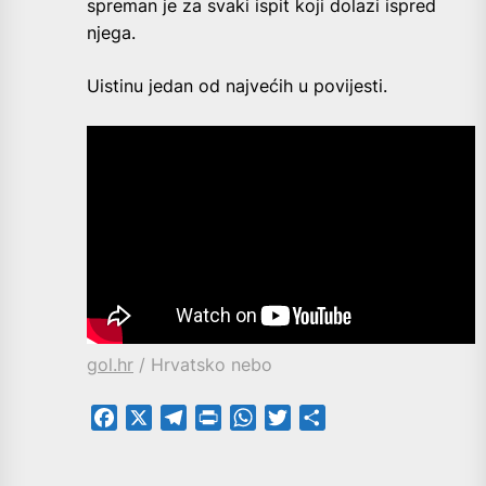
spreman je za svaki ispit koji dolazi ispred
njega.
Uistinu jedan od najvećih u povijesti.
gol.hr
/ Hrvatsko nebo
Facebook
X
Telegram
PrintFriendly
WhatsApp
Twitter
Share