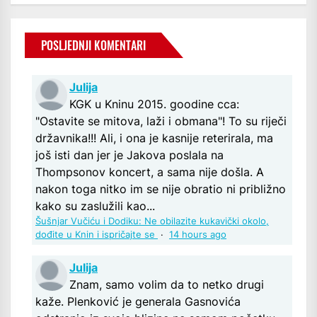
POSLJEDNJI KOMENTARI
Julija
KGK u Kninu 2015. goodine cca:
"Ostavite se mitova, laži i obmana"! To su riječi
državnika!!! Ali, i ona je kasnije reterirala, ma
još isti dan jer je Jakova poslala na
Thompsonov koncert, a sama nije došla. A
nakon toga nitko im se nije obratio ni približno
kako su zaslužili kao...
Šušnjar Vučiću i Dodiku: Ne obilazite kukavički okolo,
dođite u Knin i ispričajte se
·
14 hours ago
Julija
Znam, samo volim da to netko drugi
kaže. Plenković je generala Gasnovića