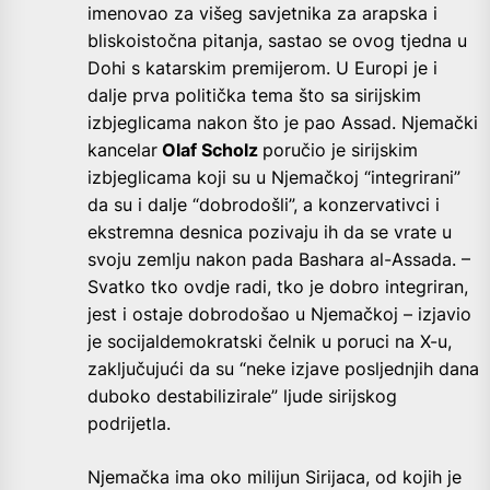
imenovao za višeg savjetnika za arapska i
bliskoistočna pitanja, sastao se ovog tjedna u
Dohi s katarskim premijerom. U Europi je i
dalje prva politička tema što sa sirijskim
izbjeglicama nakon što je pao Assad. Njemački
kancelar
Olaf Scholz
poručio je sirijskim
izbjeglicama koji su u Njemačkoj “integrirani”
da su i dalje “dobrodošli”, a konzervativci i
ekstremna desnica pozivaju ih da se vrate u
svoju zemlju nakon pada Bashara al-Assada. –
Svatko tko ovdje radi, tko je dobro integriran,
jest i ostaje dobrodošao u Njemačkoj – izjavio
je socijaldemokratski čelnik u poruci na X-u,
zaključujući da su “neke izjave posljednjih dana
duboko destabilizirale” ljude sirijskog
podrijetla.
Njemačka ima oko milijun Sirijaca, od kojih je