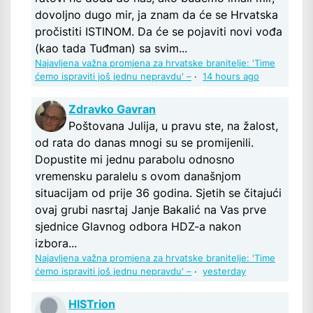
dovoljno dugo mir, ja znam da će se Hrvatska
pročistiti ISTINOM. Da će se pojaviti novi vođa
(kao tada Tuđman) sa svim...
Najavljena važna promjena za hrvatske branitelje: 'Time
ćemo ispraviti još jednu nepravdu' –
·
14 hours ago
Zdravko Gavran
Poštovana Julija, u pravu ste, na žalost,
od rata do danas mnogi su se promijenili.
Dopustite mi jednu parabolu odnosno
vremensku paralelu s ovom današnjom
situacijam od prije 36 godina. Sjetih se čitajući
ovaj grubi nasrtaj Janje Bakalić na Vas prve
sjednice Glavnog odbora HDZ-a nakon
izbora...
Najavljena važna promjena za hrvatske branitelje: 'Time
ćemo ispraviti još jednu nepravdu' –
·
yesterday
HISTrion