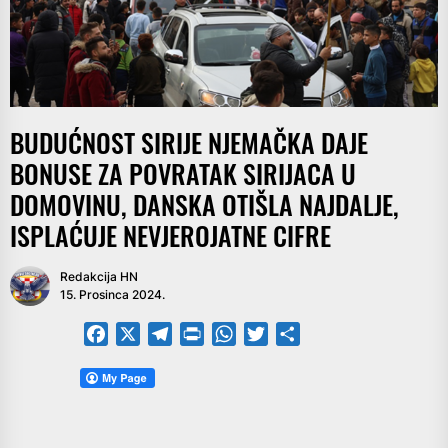
BUDUĆNOST SIRIJE NJEMAČKA DAJE
BONUSE ZA POVRATAK SIRIJACA U
DOMOVINU, DANSKA OTIŠLA NAJDALJE,
ISPLAĆUJE NEVJEROJATNE CIFRE
Redakcija HN
15. Prosinca 2024.
Facebook
X
Telegram
PrintFriendly
WhatsApp
Twitter
Share