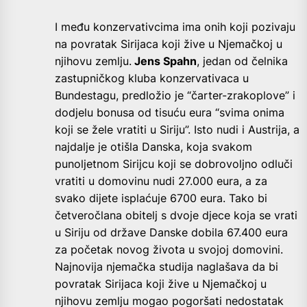
I među konzervativcima ima onih koji pozivaju
na povratak Sirijaca koji žive u Njemačkoj u
njihovu zemlju.
Jens Spahn
, jedan od čelnika
zastupničkog kluba konzervativaca u
Bundestagu, predložio je “čarter-zrakoplove” i
dodjelu bonusa od tisuću eura “svima onima
koji se žele vratiti u Siriju”. Isto nudi i Austrija, a
najdalje je otišla Danska, koja svakom
punoljetnom Sirijcu koji se dobrovoljno odluči
vratiti u domovinu nudi 27.000 eura, a za
svako dijete isplaćuje 6700 eura. Tako bi
četveročlana obitelj s dvoje djece koja se vrati
u Siriju od države Danske dobila 67.400 eura
za početak novog života u svojoj domovini.
Najnovija njemačka studija naglašava da bi
povratak Sirijaca koji žive u Njemačkoj u
njihovu zemlju mogao pogoršati nedostatak