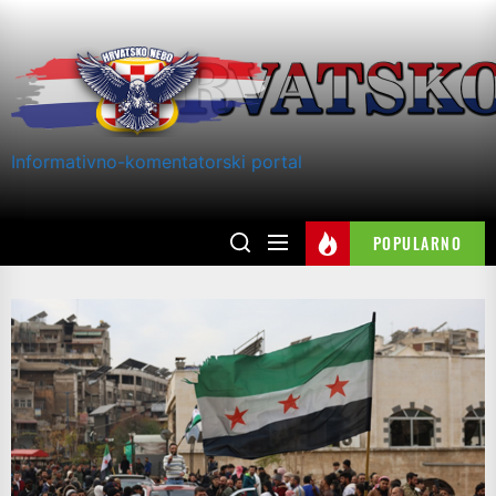
Skip
to
the
content
Informativno-komentatorski portal
POPULARNO