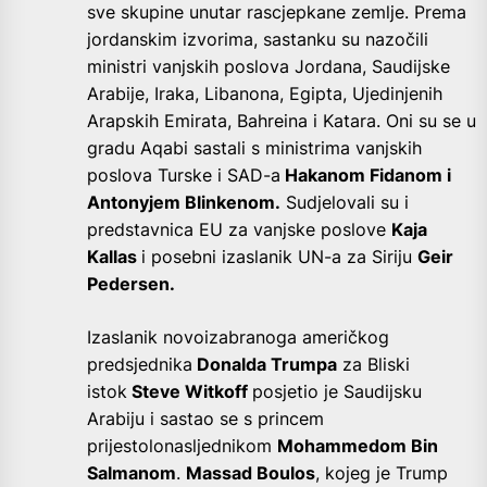
sve skupine unutar rascjepkane zemlje. Prema
jordanskim izvorima, sastanku su nazočili
ministri vanjskih poslova Jordana, Saudijske
Arabije, Iraka, Libanona, Egipta, Ujedinjenih
Arapskih Emirata, Bahreina i Katara. Oni su se u
gradu Aqabi sastali s ministrima vanjskih
poslova Turske i SAD-a
Hakanom Fidanom i
Antonyjem Blinkenom.
Sudjelovali su i
predstavnica EU za vanjske poslove
Kaja
Kallas
i posebni izaslanik UN-a za Siriju
Geir
Pedersen.
Izaslanik novoizabranoga američkog
predsjednika
Donalda Trumpa
za Bliski
istok
Steve Witkoff
posjetio je Saudijsku
Arabiju i sastao se s princem
prijestolonasljednikom
Mohammedom Bin
Salmanom
.
Massad Boulos
, kojeg je Trump