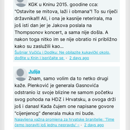
KGK u Kninu 2015. goodine cca:
"Ostavite se mitova, laži i obmana"! To su riječi
državnika!!! Ali, i ona je kasnije reterirala, ma
još isti dan jer je Jakova poslala na
Thompsonov koncert, a sama nije došla. A
nakon toga nitko im se nije obratio ni približno
kako su zaslužili kao...
Šušnjar Vučiću i Dodiku: Ne obilazite kukavički okolo,
dođite u Knin i ispričajte se
·
2 days ago
Julija
Znam, samo volim da to netko drugi
kaže. Plenković je generala Gasnovića
odstranio iz svoje blizine ne samom početku
svog pohoda na HDZ i Hrvatsku, a ovoga drži
još i danas! Kada čujem one napisane govore
"cijenjenog" đenerala muka mi bude.
Najavljena važna promjena za hrvatske branitelje: 'Time
ćemo ispraviti još jednu nepravdu' –
·
2 days ago