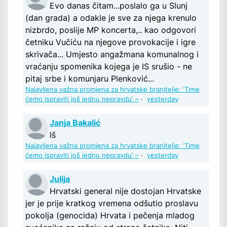
Evo danas čitam...poslalo ga u Slunj
(dan grada) a odakle je sve za njega krenulo
nizbrdo, poslije MP koncerta,.. kao odgovori
četniku Vučiću na njegove provokacije i igre
skrivača... Umjesto angažmana komunalnog i
vraćanju spomenika kojega je IS srušio - ne
pitaj srbe i komunjaru Plenković...
Najavljena važna promjena za hrvatske branitelje: 'Time
ćemo ispraviti još jednu nepravdu' –
·
yesterday
Janja Bakalić
Iš
Najavljena važna promjena za hrvatske branitelje: 'Time
ćemo ispraviti još jednu nepravdu' –
·
yesterday
Julija
Hrvatski general nije dostojan Hrvatske
jer je prije kratkog vremena odšutio proslavu
pokolja (genocida) Hrvata i pečenja mladog