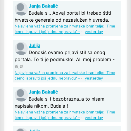
Janja Bakalić
Budala si.. Aovaj portal bi trebao štiti
hrvatske generale od nezasluženih uvreda.
Najavljena važna promjena za hrvatske branitelje: 'Time
ćemo ispraviti još jednu nepravdu' –
·
yesterday
Julija
Donosiš ovamo prljavi stil sa onog
portala. To ti je podmuklo!! Ali moj problem -
nije!
Najavljena važna promjena za hrvatske branitelje: 'Time
ćemo ispraviti još jednu nepravdu' –
·
yesterday
Janja Bakalić
Budala si i bezobrazna..a to nisam
napisala nikom. Budala !
Najavljena važna promjena za hrvatske branitelje: 'Time
ćemo ispraviti još jednu nepravdu' –
·
yesterday