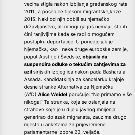
većina stigla nakon izbijanja građanskog rata
2011., a posebice tijekom migrantske
krize
2015. Neki od njih dobili su njemačko
državljanstvo, ali mnogi ga još nemaju, što ih
čini ranjivijima kada se radi o mogućem
postupku deportacije. U ponedjeljak je
Njemačka, kao i neke druge europske zemlje,
poput Austrije i Švedske,
objavila da
suspendira odluke o tekućim zahtjevima za
azil
sirijskih izbjeglica nakon pada Bashara al-
Assada. Kandidatkinja za kancelarku krajnje
desne stranke Alternativa za Njemačku
(AfD)
Alice Weidel
poručuje: “Ne primamo više
nikoga!” Ta stranka, koja se oslanjala na
strahove koje je u dijelu javnog mnijenja
generirao dolazak migranata, zauzima drugo
mjesto u anketama za prijevremene
parlamentarne izbore 23. veljače.