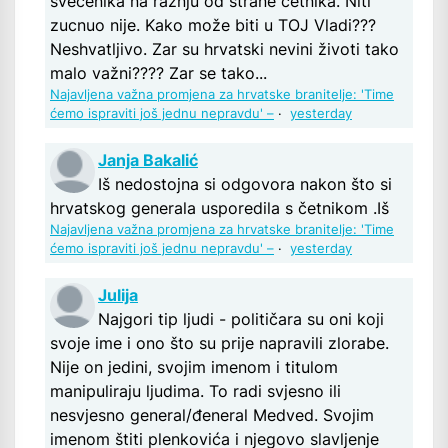
svećenika na ražnju od strane četnika. Niti
zucnuo nije. Kako može biti u TOJ Vladi???
Neshvatljivo. Zar su hrvatski nevini životi tako
malo važni???? Zar se tako...
Najavljena važna promjena za hrvatske branitelje: 'Time
ćemo ispraviti još jednu nepravdu' –
·
yesterday
Janja Bakalić
Iš nedostojna si odgovora nakon što si
hrvatskog generala usporedila s četnikom .Iš
Najavljena važna promjena za hrvatske branitelje: 'Time
ćemo ispraviti još jednu nepravdu' –
·
yesterday
Julija
Najgori tip ljudi - političara su oni koji
svoje ime i ono što su prije napravili zlorabe.
Nije on jedini, svojim imenom i titulom
manipuliraju ljudima. To radi svjesno ili
nesvjesno general/đeneral Medved. Svojim
imenom štiti plenkovića i njegovo slavljenje