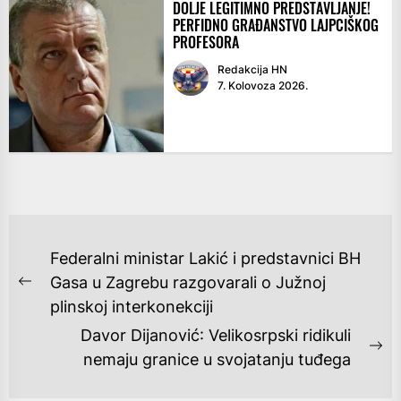
DOLJE LEGITIMNO PREDSTAVLJANJE!
PERFIDNO GRAĐANSTVO LAJPCIŠKOG
PROFESORA
Redakcija HN
7. Kolovoza 2026.
NAVIGACIJA
Federalni ministar Lakić i predstavnici BH
OBJAVA
Gasa u Zagrebu razgovarali o Južnoj
Previous
plinskoj interkonekciji
post:
Davor Dijanović: Velikosrpski ridikuli
Ne
nemaju granice u svojatanju tuđega
po