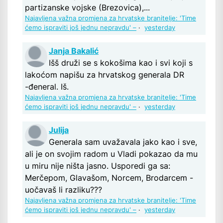
partizanske vojske (Brezovica),...
Najavljena važna promjena za hrvatske branitelje: 'Time
ćemo ispraviti još jednu nepravdu' –
·
yesterday
Janja Bakalić
Išš druži se s kokošima kao i svi koji s
lakoćom napišu za hrvatskog generala DR
-đeneral. Iš.
Najavljena važna promjena za hrvatske branitelje: 'Time
ćemo ispraviti još jednu nepravdu' –
·
yesterday
Julija
Generala sam uvažavala jako kao i sve,
ali je on svojim radom u Vladi pokazao da mu
u miru nije ništa jasno. Usporedi ga sa:
Merčepom, Glavašom, Norcem, Brodarcem -
uočavaš li razliku???
Najavljena važna promjena za hrvatske branitelje: 'Time
ćemo ispraviti još jednu nepravdu' –
·
yesterday