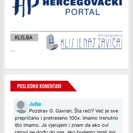
POSLJEDNJI KOMENTARI
Julija
Pozdrav G. Gavran. Šta reći? Već je sve
prepričano i pretreseno 100x. Imamo trenutno
što imamo. Ja vjerujem i znam da ako ovi
ratovi ne dođu do nas, ako budemo imali mir,