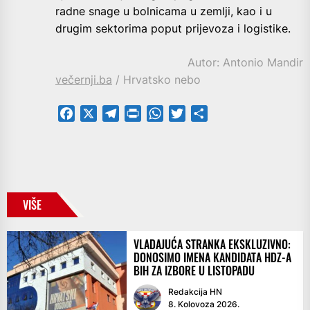
radne snage u bolnicama u zemlji, kao i u
drugim sektorima poput prijevoza i logistike.
Autor: Antonio Mandir
večernji.ba
/ Hrvatsko nebo
Facebook
X
Telegram
PrintFriendly
WhatsApp
Twitter
Share
VIŠE
VLADAJUĆA STRANKA EKSKLUZIVNO:
DONOSIMO IMENA KANDIDATA HDZ-A
BIH ZA IZBORE U LISTOPADU
Redakcija HN
8. Kolovoza 2026.