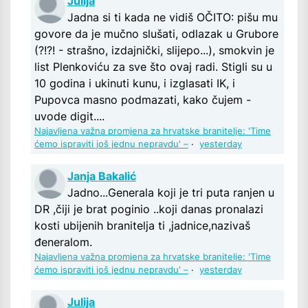
Julija
Jadna si ti kada ne vidiš OČITO: pišu mu
govore da je mučno slušati, odlazak u Grubore
(?!?! - strašno, izdajnički, slijepo...), smokvin je
list Plenkoviću za sve što ovaj radi. Stigli su u
10 godina i ukinuti kunu, i izglasati IK, i
Pupovca masno podmazati, kako čujem -
uvode digit....
Najavljena važna promjena za hrvatske branitelje: 'Time
ćemo ispraviti još jednu nepravdu' –
·
yesterday
Janja Bakalić
Jadno...Generala koji je tri puta ranjen u
DR ,čiji je brat poginio ..koji danas pronalazi
kosti ubijenih branitelja ti ,jadnice,nazivaš
đeneralom.
Najavljena važna promjena za hrvatske branitelje: 'Time
ćemo ispraviti još jednu nepravdu' –
·
yesterday
Julija