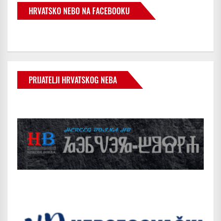
HRVATSKO NEBO NA FACEBOOKU
PRIJATELJI HRVATSKOG NEBA