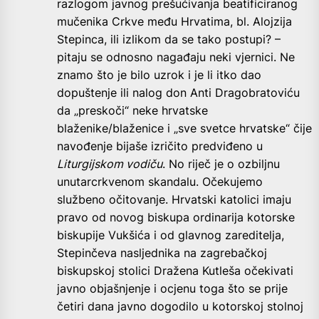
razlogom javnog prešućivanja beatificiranog
mučenika Crkve među Hrvatima, bl. Alojzija
Stepinca, ili izlikom da se tako postupi? –
pitaju se odnosno nagađaju neki vjernici. Ne
znamo što je bilo uzrok i je li itko dao
dopuštenje ili nalog don Anti Dragobratoviću
da „preskoči“ neke hrvatske
blaženike/blaženice i „sve svetce hrvatske“ čije
navođenje bijaše izričito predviđeno u
Liturgijskom vodiču
. No riječ je o ozbiljnu
unutarcrkvenom skandalu. Očekujemo
službeno očitovanje. Hrvatski katolici imaju
pravo od novog biskupa ordinarija kotorske
biskupije Vukšića i od glavnog zareditelja,
Stepinčeva nasljednika na zagrebačkoj
biskupskoj stolici Dražena Kutleša očekivati
javno objašnjenje i ocjenu toga što se prije
četiri dana javno dogodilo u kotorskoj stolnoj