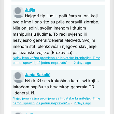
Julija
Najgori tip ljudi - političara su oni koji
svoje ime i ono što su prije napravili zlorabe.
Nije on jedini, svojim imenom i titulom
manipuliraju ljudima. To radi svjesno ili
nesvjesno general/đeneral Medved. Svojim
imenom štiti plenkovića i njegovo slavljenje
partizanske vojske (Brezovica),...
Najavljena važna promjena za hrvatske branitelje: 'Time
ćemo ispraviti još jednu nepravdu' –
·
2 days ago
Janja Bakalić
Išš druži se s kokošima kao i svi koji s
lakoćom napišu za hrvatskog generala DR
-đeneral. Iš.
Najavljena važna promjena za hrvatske branitelje: 'Time
ćemo ispraviti još jednu nepravdu' –
·
2 days ago