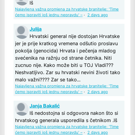
Iš
Najavljena važna promjena za hrvatske branitelje: 'Time
ćemo ispraviti još jednu nepravdu' –
·
2 days ago
Julija
Hrvatski general nije dostojan Hrvatske
jer je prije kratkog vremena odšutio proslavu
pokolja (genocida) Hrvata i pečenja mladog
svećenika na ražnju od strane četnika. Niti
zucnuo nije. Kako može biti u TOJ Vladi???
Neshvatljivo. Zar su hrvatski nevini životi tako
malo važni???? Zar se tako...
Najavljena važna promjena za hrvatske branitelje: 'Time
ćemo ispraviti još jednu nepravdu' –
·
2 days ago
Janja Bakalić
Iš nedostojna si odgovora nakon što si
hrvatskog generala usporedila s četnikom .Iš
Najavljena važna promjena za hrvatske branitelje: 'Time
ćemo ispraviti još jednu nepravdu' –
·
2 days ago