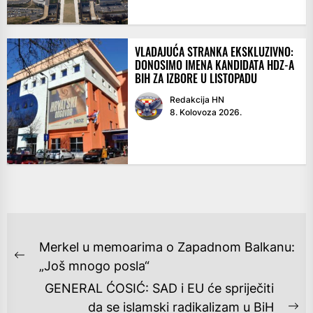
VLADAJUĆA STRANKA EKSKLUZIVNO:
DONOSIMO IMENA KANDIDATA HDZ-A
BIH ZA IZBORE U LISTOPADU
Redakcija HN
8. Kolovoza 2026.
NAVIGACIJA
Merkel u memoarima o Zapadnom Balkanu:
OBJAVA
Previous
„Još mnogo posla“
post:
GENERAL ĆOSIĆ: SAD i EU će spriječiti
da se islamski radikalizam u BiH