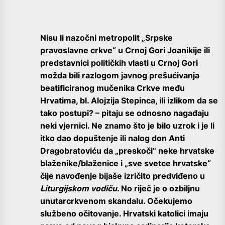
Nisu li nazočni metropolit „Srpske
pravoslavne crkve“ u Crnoj Gori Joanikije ili
predstavnici političkih vlasti u Crnoj Gori
možda bili razlogom javnog prešućivanja
beatificiranog mučenika Crkve među
Hrvatima, bl. Alojzija Stepinca, ili izlikom da se
tako postupi? – pitaju se odnosno nagađaju
neki vjernici. Ne znamo što je bilo uzrok i je li
itko dao dopuštenje ili nalog don Anti
Dragobratoviću da „preskoči“ neke hrvatske
blaženike/blaženice i „sve svetce hrvatske“
čije navođenje bijaše izričito predviđeno u
Liturgijskom vodiču
. No riječ je o ozbiljnu
unutarcrkvenom skandalu. Očekujemo
službeno očitovanje. Hrvatski katolici imaju