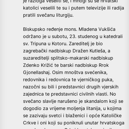
je razloga veseliti se, i mnogi su se hrvatski
katolici veselili te su i putem televizije ili radija
pratili svečanu liturgiju.
Biskupsko ređenje mons. Mladena Vukšića
održano je u subotu, 23. studenog u katedrali
sv. Tripuna u Kotoru. Zareditelj je bio
zagrebački nadbiskup Dražen Kutleša, a
suzareditelji splitsko-makarski nadbiskup
Zdenko Križić te barski nadbiskup Rrok
Gjonellashaj. Osim mnoštva svećenika,
redovnika i redovnica te vjerničkog puka,
nazočni su bili i predstavnici drugih vjerskih
zajednica te predstavnici civilnih vlasti. No
svečano slavlje narušeno je skandalom koji se
dogodio za vrijeme moljenja litanija, u kojima
se zazivaju svetci i blaženici i opće Katoličke
Crkve i oni koji su poniknuli unutar hrvatskoga