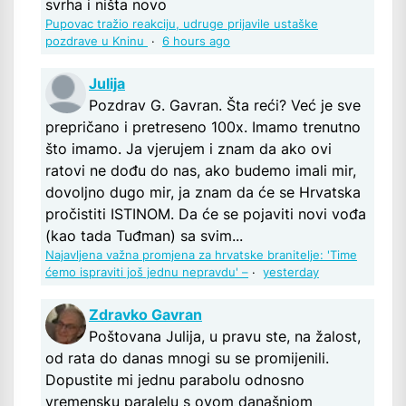
svrha i ništa novo
Pupovac tražio reakciju, udruge prijavile ustaške
pozdrave u Kninu
·
6 hours ago
Julija
Pozdrav G. Gavran. Šta reći? Već je sve
prepričano i pretreseno 100x. Imamo trenutno
što imamo. Ja vjerujem i znam da ako ovi
ratovi ne dođu do nas, ako budemo imali mir,
dovoljno dugo mir, ja znam da će se Hrvatska
pročistiti ISTINOM. Da će se pojaviti novi vođa
(kao tada Tuđman) sa svim...
Najavljena važna promjena za hrvatske branitelje: 'Time
ćemo ispraviti još jednu nepravdu' –
·
yesterday
Zdravko Gavran
Poštovana Julija, u pravu ste, na žalost,
od rata do danas mnogi su se promijenili.
Dopustite mi jednu parabolu odnosno
vremensku paralelu s ovom današnjom