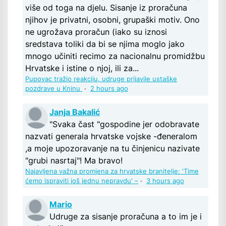
više od toga na djelu. Sisanje iz proračuna
njihov je privatni, osobni, grupaški motiv. Ono
ne ugrožava proračun (iako su iznosi
sredstava toliki da bi se njima moglo jako
mnogo učiniti recimo za nacionalnu promidžbu
Hrvatske i istine o njoj, ili za...
Pupovac tražio reakciju, udruge prijavile ustaške
pozdrave u Kninu
·
2 hours ago
Janja Bakalić
"Svaka čast "gospodine jer odobravate
nazvati generala hrvatske vojske -đeneralom
,a moje upozoravanje na tu činjenicu nazivate
"grubi nasrtaj"! Ma bravo!
Najavljena važna promjena za hrvatske branitelje: 'Time
ćemo ispraviti još jednu nepravdu' –
·
3 hours ago
Mario
Udruge za sisanje proračuna a to im je i