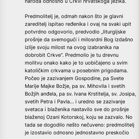
naroda odnosno u Crkvi hrvatskoga jezika.
Predmolitelj je, odmah nakon što je glavni
zareditelj ispitao ređenika i ovaj na svaki upit
potvrdno odgovorio, predvodio „liturgijske
prošnje da svemogući i milosrdni Bog izdašno
izlije svoju milost na ovog izabranika na
dobrobit Crkve“. Predmolio je tu drevnu
molitvu onako kako je to uobičajeno u svim
katoličkim crkvama u posebnim prigodama.
Počeo je zazivanjem Gospodine, pa Svete
Marije Majke Božje, pa sv. Mihovila i svetih
Božjih anđela, pa sv. Ivana Krstitelja, sv. Josipa,
svetih Petra i Pavla… i uredno se zazivanje
svetaca i blaženika nastavilo sve do prošnje
blaženoj Ozani Kotorskoj, koju se zazvalo. No
tada se dogodilo nešto nečuveno: predmolitelj
je izostavio odnosno jednostavno preskočio