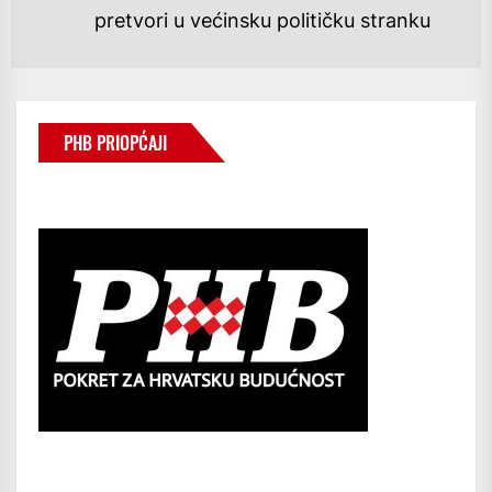
Ne
pretvori u većinsku političku stranku
po
PHB PRIOPĆAJI