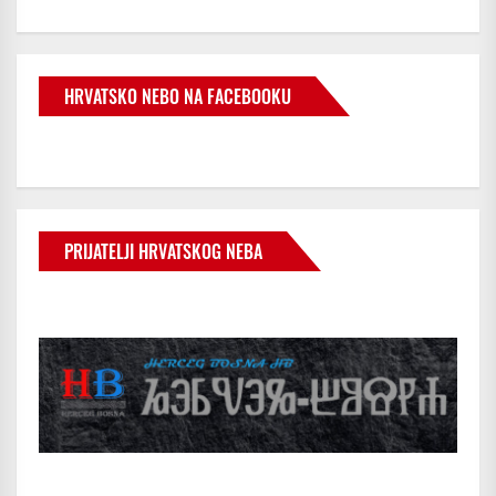
HRVATSKO NEBO NA FACEBOOKU
PRIJATELJI HRVATSKOG NEBA