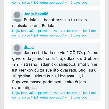
ćemo ispraviti još jednu nepravdu' –
·
2 days ago
Janja Bakalić
Budala si i bezobrazna..a to nisam
napisala nikom. Budala !
Najavljena važna promjena za hrvatske branitelje: 'Time
ćemo ispraviti još jednu nepravdu' –
·
2 days ago
Julija
Jadna si ti kada ne vidiš OČITO: pišu mu
govore da je mučno slušati, odlazak u Grubore
(?!?! - strašno, izdajnički, slijepo...), smokvin je
list Plenkoviću za sve što ovaj radi. Stigli su u
10 godina i ukinuti kunu, i izglasati IK, i
Pupovca masno podmazati, kako čujem -
uvode digit....
Najavljena važna promjena za hrvatske branitelje: 'Time
ćemo ispraviti još jednu nepravdu' –
·
2 days ago