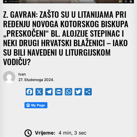
Z. GAVRAN: ZAŠTO SU U LITANIJAMA PRI
REĐENJU NOVOGA KOTORSKOG BISKUPA
„PRESKOČENI“ BL. ALOJZIJE STEPINAC I
NEKI DRUGI HRVATSKI BLAŽENICI – IAKO
SU BILI NAVEDENI U LITURGIJSKOM
VODIČU?
Ivan
27. Studenoga 2024.
Facebook
X
Telegram
PrintFriendly
WhatsApp
Twitter
Share
Vrijeme:
4 min, 3 sec