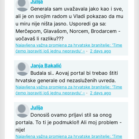
Julija
Generala sam uvažavala jako kao i sve,
ali je on svojim radom u Vladi pokazao da mu
u miru nije ništa jasno. Usporedi ga sa:
Merčepom, Glavašom, Norcem, Brodarcem -
uočavaš li razliku???
Najavljena važna promjena za hrvatske branitelje: 'Time
ćemo ispraviti još jednu nepravdu' –
·
2 days ago
Janja Bakalić
Budala si.. Aovaj portal bi trebao štiti
hrvatske generale od nezasluženih uvreda.
Najavljena važna promjena za hrvatske branitelje: 'Time
ćemo ispraviti još jednu nepravdu' –
·
2 days ago
Julija
Donosiš ovamo prljavi stil sa onog
portala. To ti je podmuklo!! Ali moj problem -
nije!
Najavljena važna promjena za hrvatske branitelje: 'Time