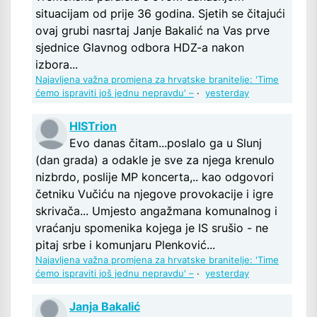
situacijam od prije 36 godina. Sjetih se čitajući
ovaj grubi nasrtaj Janje Bakalić na Vas prve
sjednice Glavnog odbora HDZ-a nakon
izbora...
Najavljena važna promjena za hrvatske branitelje: 'Time
ćemo ispraviti još jednu nepravdu' –
·
yesterday
HISTrion
Evo danas čitam...poslalo ga u Slunj
(dan grada) a odakle je sve za njega krenulo
nizbrdo, poslije MP koncerta,.. kao odgovori
četniku Vučiću na njegove provokacije i igre
skrivača... Umjesto angažmana komunalnog i
vraćanju spomenika kojega je IS srušio - ne
pitaj srbe i komunjaru Plenković...
Najavljena važna promjena za hrvatske branitelje: 'Time
ćemo ispraviti još jednu nepravdu' –
·
yesterday
Janja Bakalić