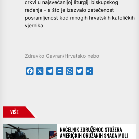
crkvi u najsvečanijoj liturgiji biskupskog
ređenja – a što je izazvalo zatečenost i
posramljenost kod mnogih hrvatskih katoličkih
vjernika.
Zdravko Gavran/Hrvatsko nebo
Facebook
X
Telegram
PrintFriendly
WhatsApp
Twitter
Share
VIŠE
NAČELNIK ZDRUŽENOG STOŽERA
AMERIČKIH ORUŽANIH SNAGA MOLI