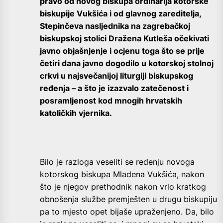
pravo od novog biskupa ordinarija kotorske
biskupije Vukšića i od glavnog zareditelja,
Stepinčeva nasljednika na zagrebačkoj
biskupskoj stolici Dražena Kutleša očekivati
javno objašnjenje i ocjenu toga što se prije
četiri dana javno dogodilo u kotorskoj stolnoj
crkvi u najsvečanijoj liturgiji biskupskog
ređenja – a što je izazvalo zatečenost i
posramljenost kod mnogih hrvatskih
katoličkih vjernika.
Bilo je razloga veseliti se ređenju novoga
kotorskog biskupa Mladena Vukšića, nakon
što je njegov prethodnik nakon vrlo kratkog
obnošenja službe premješten u drugu biskupiju
pa to mjesto opet bijaše upraženjeno. Da, bilo