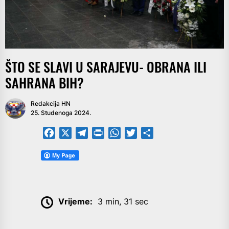
ŠTO SE SLAVI U SARAJEVU- OBRANA ILI
SAHRANA BIH?
Redakcija HN
25. Studenoga 2024.
Facebook
X
Telegram
PrintFriendly
WhatsApp
Twitter
Share
Vrijeme:
3 min, 31 sec