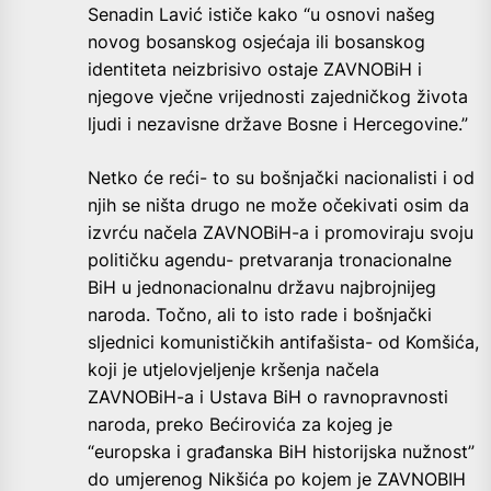
Senadin Lavić ističe kako “u osnovi našeg
novog bosanskog osjećaja ili bosanskog
identiteta neizbrisivo ostaje ZAVNOBiH i
njegove vječne vrijednosti zajedničkog života
ljudi i nezavisne države Bosne i Hercegovine.”
Netko će reći- to su bošnjački nacionalisti i od
njih se ništa drugo ne može očekivati osim da
izvrću načela ZAVNOBiH-a i promoviraju svoju
političku agendu- pretvaranja tronacionalne
BiH u jednonacionalnu državu najbrojnijeg
naroda. Točno, ali to isto rade i bošnjački
sljednici komunističkih antifašista- od Komšića,
koji je utjelovjeljenje kršenja načela
ZAVNOBiH-a i Ustava BiH o ravnopravnosti
naroda, preko Bećirovića za kojeg je
“europska i građanska BiH historijska nužnost”
do umjerenog Nikšića po kojem je ZAVNOBIH