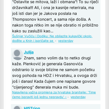
"Ostavite se mitova, laži i obmana"! To su riječi
državnika!!! Ali, i ona je kasnije reterirala, ma
još isti dan jer je Jakova poslala na
Thompsonov koncert, a sama nije došla. A
nakon toga nitko im se nije obratio ni približno
kako su zaslužili kao...
Šušnjar Vučiću i Dodiku: Ne obilazite kukavički okolo,
dođite u Knin i ispričajte se
·
yesterday
Julija
Znam, samo volim da to netko drugi
kaže. Plenković je generala Gasnovića
odstranio iz svoje blizine ne samom početku
svog pohoda na HDZ i Hrvatsku, a ovoga drži
još i danas! Kada čujem one napisane govore
"cijenjenog" đenerala muka mi bude.
Najavljena važna promjena za hrvatske branitelje: 'Time
ćemo ispraviti još jednu nepravdu' –
·
yesterday
HISTrion