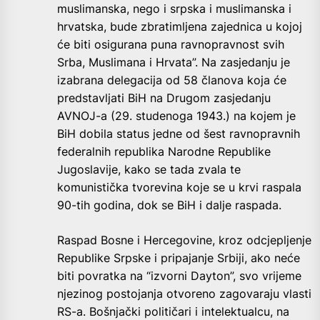
muslimanska, nego i srpska i muslimanska i
hrvatska, bude zbratimljena zajednica u kojoj
će biti osigurana puna ravnopravnost svih
Srba, Muslimana i Hrvata”. Na zasjedanju je
izabrana delegacija od 58 članova koja će
predstavljati BiH na Drugom zasjedanju
AVNOJ-a (29. studenoga 1943.) na kojem je
BiH dobila status jedne od šest ravnopravnih
federalnih republika Narodne Republike
Jugoslavije, kako se tada zvala te
komunistička tvorevina koje se u krvi raspala
90-tih godina, dok se BiH i dalje raspada.
Raspad Bosne i Hercegovine, kroz odcjepljenje
Republike Srpske i pripajanje Srbiji, ako neće
biti povratka na “izvorni Dayton”, svo vrijeme
njezinog postojanja otvoreno zagovaraju vlasti
RS-a. Bošnjački političari i intelektualcu, na