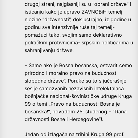
drugoj strani, najglasniji su u “obrani države” i
isticanju kako je upravo ZAVNOBiH temelj
njezine “državnosti”, dok ustrajno, iz godine u
godinu sve intenzivnije ruše taj temelj-
pomažući tako, svojim samo deklarativno
političkim protivnicima- srpskim političarima u
sahranjivanju države.
– Samo ako je Bosna bosanska, ostvarit ćemo
prirodno i moralno pravo na budućnost
slobodne države”. Poruke su to s jučerašnje
sesije samozvanih nezavisnih intelektalaca
bošnjačke nacional-šovinističke udruge Kruga
99 o temi „Pravo na budućnost: Bosna je
bosanska!“, povodom 25. studenog – “Dana
državnosti Bosne i Hercegovine”!.
Jedan od izlagača na tribini Kruga 99 prof.