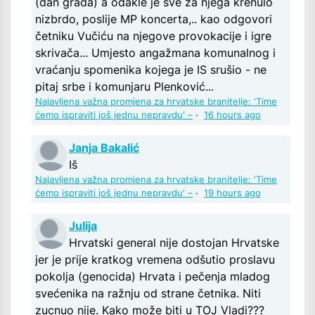
(dan grada) a odakle je sve za njega krenulo
nizbrdo, poslije MP koncerta,.. kao odgovori
četniku Vučiću na njegove provokacije i igre
skrivača... Umjesto angažmana komunalnog i
vraćanju spomenika kojega je IS srušio - ne
pitaj srbe i komunjaru Plenković...
Najavljena važna promjena za hrvatske branitelje: 'Time
ćemo ispraviti još jednu nepravdu' –
·
16 hours ago
Janja Bakalić
Iš
Najavljena važna promjena za hrvatske branitelje: 'Time
ćemo ispraviti još jednu nepravdu' –
·
19 hours ago
Julija
Hrvatski general nije dostojan Hrvatske
jer je prije kratkog vremena odšutio proslavu
pokolja (genocida) Hrvata i pečenja mladog
svećenika na ražnju od strane četnika. Niti
zucnuo nije. Kako može biti u TOJ Vladi???