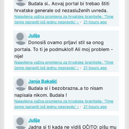
Budala si.. Aovaj portal bi trebao štiti
hrvatske generale od nezasluženih uvreda.
Najavljena važna promjena za hrvatske branitelje: 'Time
ćemo ispraviti još jednu nepravdu' –
·
21 hours ago
Julija
Donosiš ovamo prljavi stil sa onog
portala. To ti je podmuklo!! Ali moj problem -
nije!
Najavljena važna promjena za hrvatske branitelje: 'Time
ćemo ispraviti još jednu nepravdu' –
·
21 hours ago
Janja Bakalić
Budala si i bezobrazna..a to nisam
napisala nikom. Budala !
Najavljena važna promjena za hrvatske branitelje: 'Time
ćemo ispraviti još jednu nepravdu' –
·
21 hours ago
Julija
Jadna si ti kada ne vidiš OČITO: pišu mu