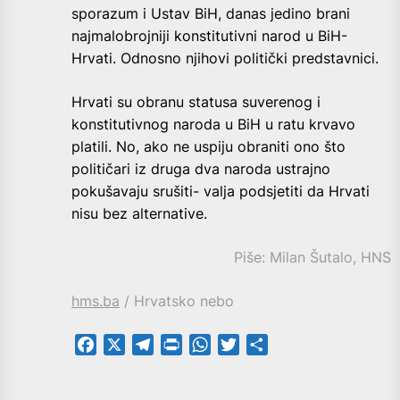
sporazum i Ustav BiH, danas jedino brani
najmalobrojniji konstitutivni narod u BiH-
Hrvati. Odnosno njihovi politički predstavnici.
Hrvati su obranu statusa suverenog i
konstitutivnog naroda u BiH u ratu krvavo
platili. No, ako ne uspiju obraniti ono što
političari iz druga dva naroda ustrajno
pokušavaju srušiti- valja podsjetiti da Hrvati
nisu bez alternative.
Piše: Milan Šutalo, HNS
hms.ba
/ Hrvatsko nebo
Facebook
X
Telegram
PrintFriendly
WhatsApp
Twitter
Share