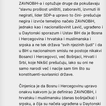
ZAVNOBiH-a i optužuje druge da pokušavaju
“slavnu prošlost uništiti, zaboraviti, izvrnuti ili
negirati, lider SDP-a upravo to čini- prešućuje
negira i izvrće temeljno načelo ZAVNOBiH,
jednako kao i nacionalšovinit Lavić, ugrađeno i
u Daytonski sporazum i Ustav BiH da je Bosna
i Hercegovina i hrvatska i muslimanska i
srpska a ne tek država “svih njezinih ljudi” i da
u BiH u nacionalnom smislu ne postoje nikakvi
Bosanci i Hercegovci, već Bošnjaci, Hrvati i
Srbi, koje Nikšić prešućuju, iako su oni ne
samo narodi već i nacije sam tim što su
konstituenti-suvlasnici države.
Činjenica je da Bosnu i Hercegovinu upravo
onakvu kakvom ju je definirao ZAVNOBiH, i
hrvatsku i muslimansku (danas bošnjačka) i
srpsku, a čija su načela ugrađena u Daytonski