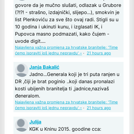
govore da je mučno slušati, odlazak u Grubore
(?!?! - strašno, izdajnički, slijepo...), smokvin je
list Plenkoviću za sve što ovaj radi. Stigli su u
10 godina i ukinuti kunu, i izglasati IK, i
Pupovca masno podmazati, kako čujem -
uvode digit....
Najavljena važna promjena za hrvatske branitelje: 'Time
ćemo ispraviti još jednu nepravdu' –
·
21 hours ago
Janja Bakalić
Jadno...Generala koji je tri puta ranjen u
DR ,čiji je brat poginio ..koji danas pronalazi
kosti ubijenih branitelja ti ,jadnice,nazivaš
đeneralom.
Najavljena važna promjena za hrvatske branitelje: 'Time
ćemo ispraviti još jednu nepravdu' –
·
21 hours ago
Julija
KGK u Kninu 2015. goodine cca: