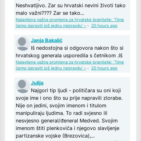
Neshvatljivo. Zar su hrvatski nevini životi tako
malo važni???? Zar se tako...
Najavljena važna promjena za hrvatske branitelje: 'Time
ćemo ispraviti još jednu nepravdu' –
·
20 hours ago
Janja Bakalić
Iš nedostojna si odgovora nakon što si
hrvatskog generala usporedila s četnikom .Iš
Najavljena važna promjena za hrvatske branitelje: 'Time
ćemo ispraviti još jednu nepravdu' –
·
20 hours ago
Julija
Najgori tip ljudi - političara su oni koji
svoje ime i ono što su prije napravili zlorabe.
Nije on jedini, svojim imenom i titulom
manipuliraju ljudima. To radi svjesno ili
nesvjesno general/đeneral Medved. Svojim
imenom štiti plenkovića i njegovo slavljenje
partizanske vojske (Brezovica),...