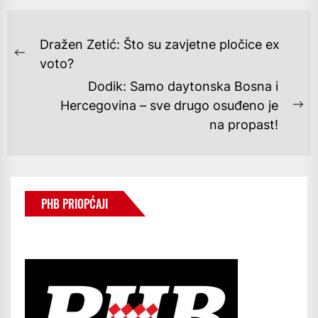
NAVIGACIJA
Dražen Zetić: Što su zavjetne pločice ex
OBJAVA
Previous
voto?
post:
Dodik: Samo daytonska Bosna i
Hercegovina – sve drugo osuđeno je
Ne
na propast!
po
PHB PRIOPĆAJI