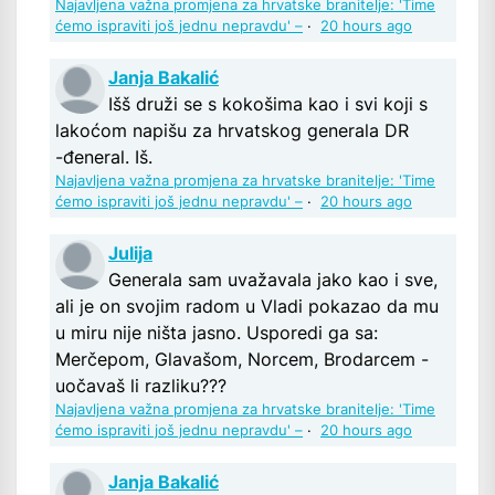
Najavljena važna promjena za hrvatske branitelje: 'Time
ćemo ispraviti još jednu nepravdu' –
·
20 hours ago
Janja Bakalić
Išš druži se s kokošima kao i svi koji s
lakoćom napišu za hrvatskog generala DR
-đeneral. Iš.
Najavljena važna promjena za hrvatske branitelje: 'Time
ćemo ispraviti još jednu nepravdu' –
·
20 hours ago
Julija
Generala sam uvažavala jako kao i sve,
ali je on svojim radom u Vladi pokazao da mu
u miru nije ništa jasno. Usporedi ga sa:
Merčepom, Glavašom, Norcem, Brodarcem -
uočavaš li razliku???
Najavljena važna promjena za hrvatske branitelje: 'Time
ćemo ispraviti još jednu nepravdu' –
·
20 hours ago
Janja Bakalić