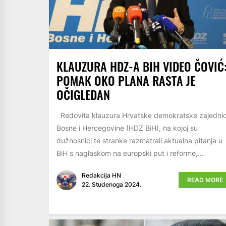
KLAUZURA HDZ-A BIH VIDEO ČOVIĆ
POMAK OKO PLANA RASTA JE
OČIGLEDAN
Redovita klauzura Hrvatske demokratske zajedni
Bosne i Hercegovine (HDZ BiH), na kojoj su
dužnosnici te stranke razmatrali aktualna pitanja u
BiH s naglaskom na europski put i reforme,...
Redakcija HN
READ MORE
22. Studenoga 2024.