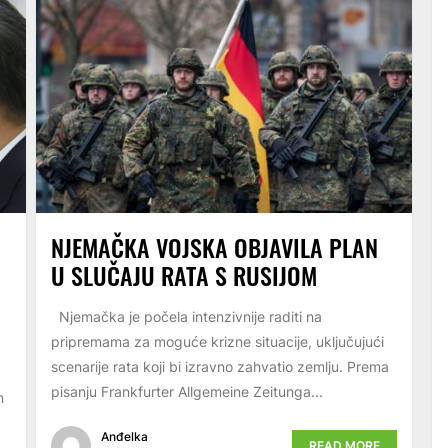
NJEMAČKA VOJSKA OBJAVILA PLAN
U SLUČAJU RATA S RUSIJOM
Njemačka je počela intenzivnije raditi na
pripremama za moguće krizne situacije, uključujući
scenarije rata koji bi izravno zahvatio zemlju. Prema
pisanju Frankfurter Allgemeine Zeitunga...
n
Anđelka
READ MORE