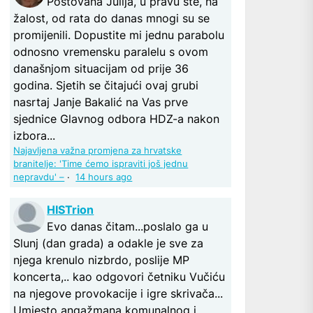
Poštovana Julija, u pravu ste, na
žalost, od rata do danas mnogi su se
promijenili. Dopustite mi jednu parabolu
odnosno vremensku paralelu s ovom
današnjom situacijam od prije 36
godina. Sjetih se čitajući ovaj grubi
nasrtaj Janje Bakalić na Vas prve
sjednice Glavnog odbora HDZ-a nakon
izbora...
Najavljena važna promjena za hrvatske
branitelje: 'Time ćemo ispraviti još jednu
nepravdu' –
·
14 hours ago
HISTrion
Evo danas čitam...poslalo ga u
Slunj (dan grada) a odakle je sve za
njega krenulo nizbrdo, poslije MP
koncerta,.. kao odgovori četniku Vučiću
na njegove provokacije i igre skrivača...
Umjesto angažmana komunalnog i