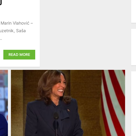
U
 Marin Vlahović –
uzetnik, Saša
..
READ MORE