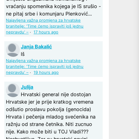
vraćanju spomenika kojega je IS srušio -
ne pitaj srbe i komunjaru Plenković...
Najavljena važna promjena za hrvatske
branitelje: 'Time ćemo ispraviti još jednu
nepravdu' –
·
17 hours ago
Janja Bakalić
Iš
Najavljena važna promjena za hrvatske
branitelje: 'Time ćemo ispraviti još jednu
nepravdu' –
·
19 hours ago
Julija
Hrvatski general nije dostojan
Hrvatske jer je prije kratkog vremena
odšutio proslavu pokolja (genocida)
Hrvata i pečenja mladog svećenika na
ražnju od strane četnika. Niti zucnuo
nije. Kako može biti u TOJ Vladi???
Neshvatljivo. Zar su hrvatski nevini