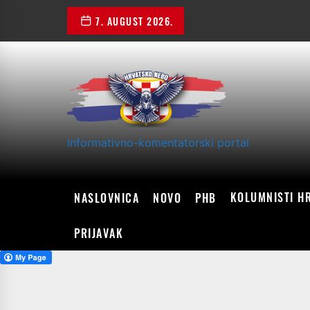
Skip
7. AUGUST 2026.
to
the
content
Informativno-komentatorski portal
KOLUMNISTI H
NASLOVNICA
NOVO
PHB
PRIJAVAK