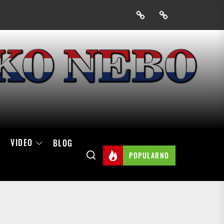
Prijavak
Skini
mobilnu
aplikaciju
Hrvatskog
neba
VIDEO
BLOG
POPULARNO