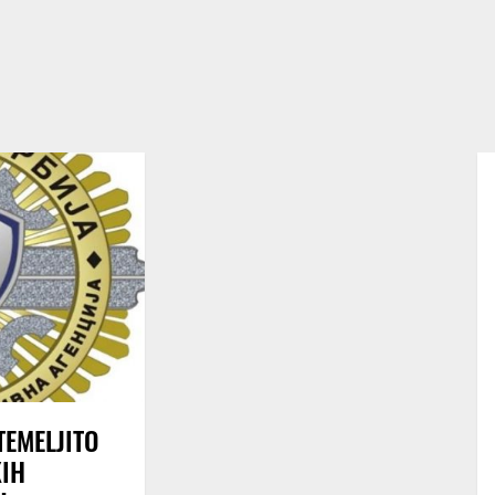
TEMELJITO
KIH