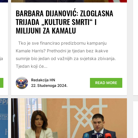
BARBARA DIJANOVIĆ: ZLOGLASNA
TRIJADA „KULTURE SMRTI“ I
MILIJUNI ZA KAMALU
Tko je sve financirao predizbornu kampanju
Kamale Harris? Prethodni je tjedan bez ikakve
ja
sumnje bio jedan od važnijih za svjetska zbivanja.
Tjedan koji će...
Redakcija HN
READ MORE
22. Studenoga 2024.