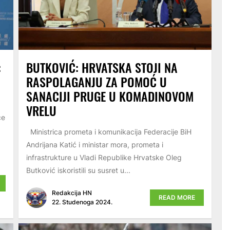
:
BUTKOVIĆ: HRVATSKA STOJI NA
RASPOLAGANJU ZA POMOĆ U
SANACIJI PRUGE U KOMADINOVOM
VRELU
ce
Ministrica prometa i komunikacija Federacije BiH
Andrijana Katić i ministar mora, prometa i
infrastrukture u Vladi Republike Hrvatske Oleg
Butković iskoristili su susret u...
Redakcija HN
READ MORE
22. Studenoga 2024.