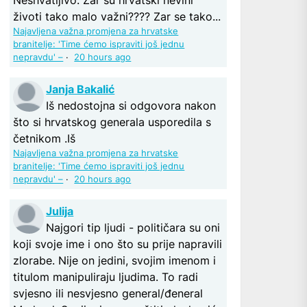
životi tako malo važni???? Zar se tako...
Najavljena važna promjena za hrvatske
branitelje: 'Time ćemo ispraviti još jednu
nepravdu' –
·
20 hours ago
Janja Bakalić
Iš nedostojna si odgovora nakon
što si hrvatskog generala usporedila s
četnikom .Iš
Najavljena važna promjena za hrvatske
branitelje: 'Time ćemo ispraviti još jednu
nepravdu' –
·
20 hours ago
Julija
Najgori tip ljudi - političara su oni
koji svoje ime i ono što su prije napravili
zlorabe. Nije on jedini, svojim imenom i
titulom manipuliraju ljudima. To radi
svjesno ili nesvjesno general/đeneral