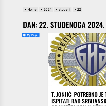
Home
2024
studeni
22
DAN:
22. STUDENOGA 2024.
T. JONJIĆ: POTREBNO JE 
ISPITATI RAD SRBIJANS