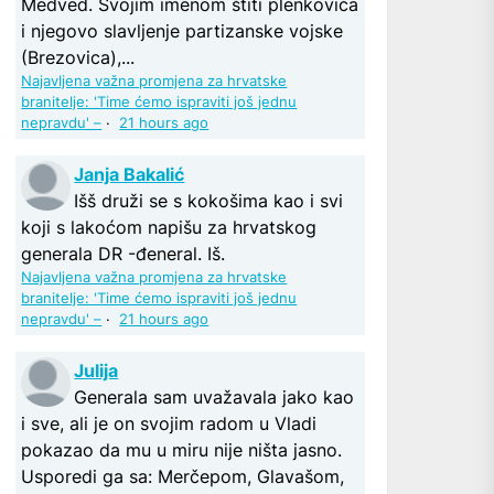
Medved. Svojim imenom štiti plenkovića
i njegovo slavljenje partizanske vojske
(Brezovica),...
Najavljena važna promjena za hrvatske
branitelje: 'Time ćemo ispraviti još jednu
nepravdu' –
·
21 hours ago
Janja Bakalić
Išš druži se s kokošima kao i svi
koji s lakoćom napišu za hrvatskog
generala DR -đeneral. Iš.
Najavljena važna promjena za hrvatske
branitelje: 'Time ćemo ispraviti još jednu
nepravdu' –
·
21 hours ago
Julija
Generala sam uvažavala jako kao
i sve, ali je on svojim radom u Vladi
pokazao da mu u miru nije ništa jasno.
Usporedi ga sa: Merčepom, Glavašom,